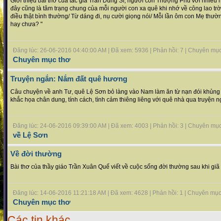
Giới thiệu bài thơ của tác giả Trần Dũng Sĩ, người con Thượng Phủ với nhiều n
đây cũng là tâm trạng chung của mỗi người con xa quê khi nhớ về công lao tr
điều thật bình thường/ Từ dáng đi, nụ cười giọng nói/ Mỗi lần ôm con Mẹ thư
hay chưa? "
Đăng lúc: 26-06-2016 04:40:00 AM | Đã xem: 5936 | Phản hồi: 7 | Chuyên mụ
Chuyên mục thơ
Truyện ngắn: Nắm đất quê hương
Câu chuyện về anh Tư, quê Lệ Sơn bỏ làng vào Nam làm ăn từ nạn đói khủng
khắc họa chân dung, tính cách, tình cảm thiêng liêng với quê nhà qua truyện
Đăng lúc: 24-06-2016 09:39:00 AM | Đã xem: 4003 | Phản hồi: 3 | Chuyên mụ
về Lệ Sơn
Về đời thường
Bài thơ của thầy giáo Trần Xuân Quế viết về cuộc sống đời thường sau khi giã
Đăng lúc: 14-06-2016 11:21:18 AM | Đã xem: 4628 | Phản hồi: 1 | Chuyên mụ
Chuyên mục thơ
Các tin khác