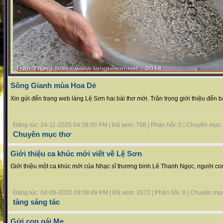
Sông Gianh mùa Hoa Dẻ
Xin gửi đến trang web làng Lệ Sơn hai bài thơ mới. Trân trọng giới thiệu đến b
Đăng lúc: 24-11-2025 04:39:00 PM | Đã xem: 708 | Phản hồi: 0 | Chuyên mục
Chuyên mục thơ
Giới thiệu ca khúc mới viết về Lệ Sơn
Giới thiệu một ca khúc mới của Nhạc sĩ thương binh Lê Thanh Ngọc, người c
Đăng lúc: 04-09-2022 09:09:49 PM | Đã xem: 2072 | Phản hồi: 0 | Chuyên mụ
tàng sáng tác
Gửi con gái Mẹ