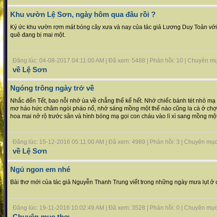
Khu vườn Lệ Sơn, ngày hôm qua đâu rồi ?
Ký ức khu vườn rợm mát bóng cây xưa và nay của tác giả Lương Duy Toản với 
quê đang bị mai một.
Đăng lúc: 04-08-2017 04:11:00 AM | Đã xem: 5488 | Phản hồi: 10 | Chuyên m
về Lệ Sơn
Ngóng trông ngày trở về
Nhắc đến Tết, bao nỗi nhớ ùa về chẳng thể kể hết. Nhớ chiếc bánh tét nhỏ mạ 
mơ háo hức châm ngòi pháo nổ, nhớ sáng mồng một thế nào cũng la cà ở ch
hoa mai nở rộ trước sân và hình bóng mạ gọi con cháu vào lì xì sang mồng một 
Đăng lúc: 15-12-2016 05:11:00 AM | Đã xem: 4989 | Phản hồi: 3 | Chuyên mụ
về Lệ Sơn
Ngủ ngon em nhé
Bài thơ mới của tác giả Nguyễn Thanh Trung viết trong những ngày mưa lụt ở
Đăng lúc: 19-11-2016 10:02:49 AM | Đã xem: 3528 | Phản hồi: 0 | Chuyên mụ
Chuyên mục thơ