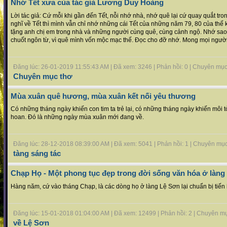
Nhớ Tết xưa của tác giả Lương Duy Hoàng
Lời tác giả: Cứ mỗi khi gần đến Tết, nỗi nhớ nhà, nhớ quê lại cứ quay quắt tro
nghĩ về Tết thì mình vẫn chỉ nhớ những cái Tết của những năm 79, 80 của thế k
tặng anh chị em trong nhà và những người cùng quê, cùng cảnh ngộ. Nhớ sao,
chuốt ngôn từ, vì quê mình vốn mộc mạc thế. Đọc cho đỡ nhớ. Mong mọi ngườ
Đăng lúc: 26-01-2019 11:55:43 AM | Đã xem: 3246 | Phản hồi: 0 | Chuyên mụ
Chuyên mục thơ
Mùa xuân quê hương, mùa xuân kết nối yêu thương
Có những tháng ngày khiến con tim ta trẻ lại, có những tháng ngày khiến môi 
hoan. Đó là những ngày mùa xuân mới đang về.
Đăng lúc: 28-12-2018 08:39:00 AM | Đã xem: 5041 | Phản hồi: 1 | Chuyên mụ
tàng sáng tác
Chạp Họ - Một phong tục đẹp trong đời sống văn hóa ở làng
Hàng năm, cứ vào tháng Chạp, là các dòng họ ở làng Lệ Sơn lại chuẩn bị tiến
Đăng lúc: 15-01-2018 01:04:00 AM | Đã xem: 12499 | Phản hồi: 2 | Chuyên m
về Lệ Sơn