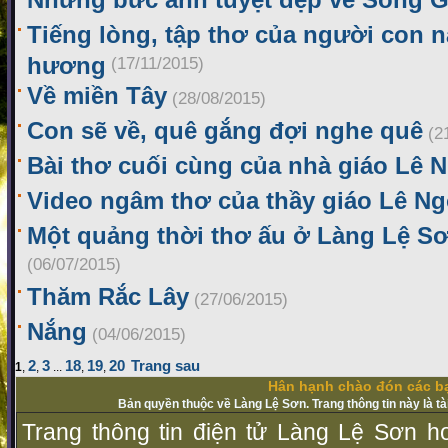
Tiếng lòng, tập thơ của người con 
hương
(17/11/2015)
Về miền Tây
(28/08/2015)
Con sẽ về, quê gắng đợi nghe quê
(2
Bài thơ cuối cùng của nhà giáo Lê 
Video ngâm thơ của thầy giáo Lê N
Một quảng thời thơ ấu ở Làng Lệ Sơ
(06/07/2015)
Thăm Rắc Lây
(27/06/2015)
Nắng
(04/06/2015)
2
3
18
19
20
Trang sau
1
,
,
...
,
,
Hân hạnh chào đón các bạ
Bản quyền thuộc về Làng Lệ Sơn. Trang thông tin này là t
Trang thông tin điện tử Làng Lệ Sơn ho