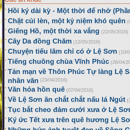
Hồi ký dài kỳ - Một thời để nhớ (Phầ
Chặt củi lèn, một kỷ niệm khó quên
(
Giếng Hồ, một thời xa vắng
(22/05/2016)
Cây Da đồng Chăm
(12/05/2016)
Chuyện tiếu lâm chỉ có ở Lệ Sơn
(10/
Tiếng chuông chùa Vĩnh Phúc
(26/04/2
Tản mạn về Thôn Phúc Tự làng Lệ S
nhân văn
(23/04/2016)
Văn hóa hồn quê
(07/04/2016)
Về Lệ Sơn ăn chắt chắt nấu lá Ngút
(
Tục bắt cheo đám cưới xưa ở Lệ Sơ
Ký ức Tết xưa trên quê hương Lệ S
Những bức ảnh tuyệt đẹp về Sông G