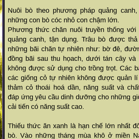
Nuôi bò theo phư­ơng pháp quảng canh, 
những con bò cóc nhỏ con chậm lớn.
Ph­ương thức chăn nuôi truyền thống với 
quảng canh, tận dụng. Trâu bò đ­ược thả
những bãi chăn tự nhiên như­: bờ đê, đ­ườ
đồng bãi sau thu họach, dư­ới tán cây và
không được sử dụng cho trồng trọt. Các b
các giống cỏ tự nhiên không đ­ược quản l
thảm cỏ thoái hoá dần, năng suất và chất
đáp ứng yêu cầu dinh dưỡng cho những giố
cải tiến có năng suất cao.
Thiếu thức ăn xanh là hạn chế lớn nhất đố
bò. Vào những tháng mùa khô ở miền N