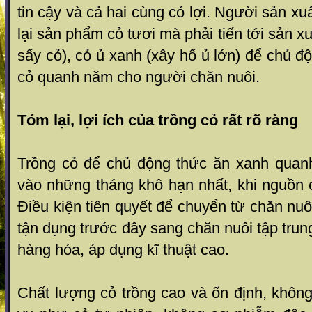
tin cậy và cả hai cùng có lợi. Ngư­ời sản x
lại sản phẩm cỏ tư­ơi mà phải tiến tới sản 
sấy cỏ), cỏ ủ xanh (xây hố ủ lớn) để chủ 
cỏ quanh năm cho ng­ười chăn nuôi.
Tóm lại, lợi ích của trồng cỏ rất rõ ràng
Trồng cỏ để chủ động thức ăn xanh quan
vào những tháng khô hạn nhất, khi nguồn c
Điều kiện tiên quyết để chuyển từ chăn nuô
tận dụng tr­ước đây sang chăn nuôi tập tru
hàng hóa, áp dụng kĩ thuật cao.
Chất lượng cỏ trồng cao và ổn định, khôn