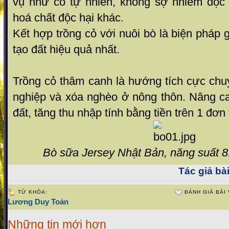
vụ nh­ư cỏ tự nhiên, không sợ nhiễm độc 
hoá chất độc hại khác.
Kết hợp trồng cỏ với nuôi bò là biện pháp g
tạo đất hiệu quả nhất.
Trồng cỏ thâm canh là h­ướng tích cực ch
nghiệp và xóa nghèo ở nông thôn. Nâng c
đất, tăng thu nhập tính bằng tiền trên 1 đơn v
Bò sữa Jersey Nhật Bản, năng suất 8
Tác giả bài
TỪ KHÓA:
ĐÁNH GIÁ BÀI 
Lương Duy Toản
Những tin mới hơn