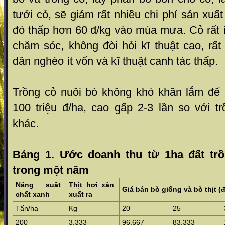
tư­ới cỏ, sẽ giảm rất nhiều chi phí sản xuất
đó thấp hơn 60 đ/kg vào mùa mư­a. Cỏ rất í
chăm sóc, không đòi hỏi kĩ thuật cao, rấ
dân nghèo ít vốn và kĩ thuật canh tác thấp.
Trồng cỏ nuôi bò không khó khăn lắm để
100 triệu đ/ha, cao gấp 2-3 lần so với t
khác.
Bảng 1. Ước doanh thu từ 1ha đất trồ
trong một năm
Năng suất
Thịt hơi xản
Giá bán bò giống và bò thịt (đ
chất xanh
xuất ra
Tấn/ha
Kg
20
25
200
3.333
96.667
83.333