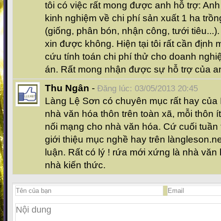
tôi có việc rất mong được anh hỗ trợ: An
kinh nghiệm về chi phí sản xuất 1 ha trồ
(giống, phân bón, nhận công, tưới tiêu...).
xin được không. Hiện tại tôi rất cần định
cứu tính toán chi phí thử cho doanh nghi
án. Rất mong nhận được sự hỗ trợ của a
Thu Ngân
-
Đăng lúc: 03/05/2013 20:45
Làng Lệ Sơn có chuyên mục rất hay của 
nhà văn hóa thôn trên toàn xã, mỗi thôn í
nối mạng cho nhà văn hóa. Cứ cuối tuần 
giới thiệu mục nghề hay trên làngleson.n
luận. Rất có lý ! rứa mới xứng là nhà văn
nhà kiến thức.