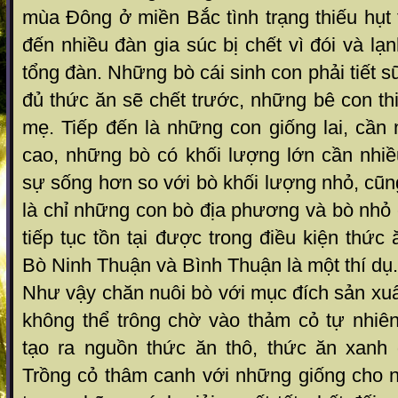
mùa Đông ở miền Bắc tình trạng thiếu hụt
đến nhiều đàn gia súc bị chết vì đói và lạ
tổng đàn. Những bò cái sinh con phải tiết 
đủ thức ăn sẽ chết trước, những bê con th
mẹ. Tiếp đến là những con giống lai, cần
cao, những bò có khối l­ượng lớn cần nhiề
sự sống hơn so với bò khối l­ượng nhỏ, cũn
là chỉ những con bò địa phương và bò nhỏ
tiếp tục tồn tại được trong điều kiện thức 
Bò Ninh Thuận và Bình Thuận là một thí dụ.
Như­ vậy chăn nuôi bò với mục đích sản xu
không thể trông chờ vào thảm cỏ tự nhiê
tạo ra nguồn thức ăn thô, thức ăn xanh
Trồng cỏ thâm canh với những giống cho n