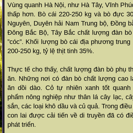
Vùng quanh Hà Nội, nh­ư Hà Tây, Vĩnh Phú
thấp hơn. Bò cái 220-250 kg và bò đực 3
Nguyên, Duyên hải Nam Trung bộ, Đồng b
Đông Bắc Bộ, Tây Bắc chất lư­ợng đàn bò 
”cóc”. Khối lượng bò cái địa phương trung
200-250 kg, tỷ lệ thịt tinh 35%.
Thực tế cho thấy, chất l­ượng đàn bò phụ 
ăn. Những nơi có đàn bò chất l­ượng cao 
ăn dồi dào. Cỏ tự nhiên xanh tốt quanh
phẩm nông nghiệp nh­ư thân lá cây lạc, câ
sắn, các loại khô dầu và củ quả. Trong điề
con lai đ­ược cải tiến về di truyền đã có đi
phát triển.