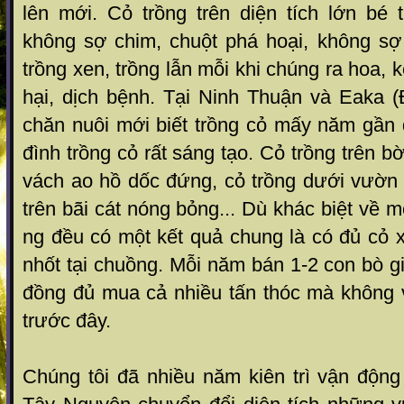
lên mới. Cỏ trồng trên diện tích lớn bé
không sợ chim, chuột phá hoại, không sợ 
trồng xen, trồng lẫn mỗi khi chúng ra hoa, 
hại, dịch bệnh. Tại Ninh Thuận và Eaka (
chăn nuôi mới biết trồng cỏ mấy năm gần 
đình trồng cỏ rất sáng tạo. Cỏ trồng trên b
vách ao hồ dốc đứng, cỏ trồng d­ưới v­ườn 
trên bãi cát nóng bỏng... Dù khác biệt về 
ng đều có một kết quả chung là có đủ cỏ 
nhốt tại chuồng. Mỗi năm bán 1-2 con bò gi
đồng đủ mua cả nhiều tấn thóc mà không v
tr­ước đây.
Chúng tôi đã nhiều năm kiên trì vận độn