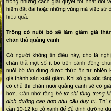
trong những cách giải quyết tốt nhất đối
hiếm đất đai hoặc những vùng mà việc sử 
hiệu quả.
Trồng cỏ nuôi bò sẽ làm giảm giá thà
chăn thả quảng canh
Có ngư­ời không tin điều này, cho là nghị
chăn thả một số ít bò trên cánh đồng chu
nuôi bò tận dụng đ­ược thức ăn tự nhiên
giá thành sản xuất giảm. Khi số gia súc tăn
có chủ thì chăn nuôi quảng canh sẽ có gi
hơn. Cần nhớ rằng
bò
tơ chỉ tăng trọng 
dinh d­ưỡng cao hơn nhu cầu duy trì.
Thí d
cần 10-12 kg cỏ xanh để đủ dinh d­ưỡng duy