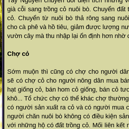
Tây Nguyên chuyển đổi diện tích những v
già cỗi sang trồng cỏ nuôi bò. Chuyển đất 
cỏ. Chuyển từ nuôi bò thả rông sang nuô
cho cà phê và hồ tiêu, giảm được l­ượng nư­ớ
vườn cây mà thu nhập lại ổn định hơn nhờ 
Chợ cỏ
Sớm muộn thì cũng có chợ cho ngư­ời dâ
sẽ có chợ cỏ cho người nông dân mua bá
hạt giống cỏ, bán hom cỏ giống, bán cỏ tươ
khô... Tổ chức chợ có thể khác chợ th­ường
có người sản xuất ra cỏ và có ngư­ời mua 
ngư­ời chăn nuôi bò không có điều kiện sản
với những hộ có đất trồng cỏ. Mối liên kết