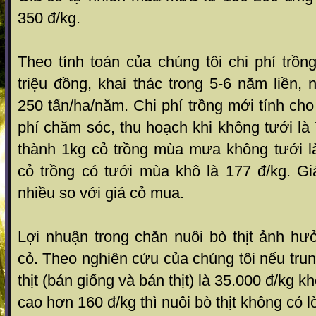
350 đ/kg.
Theo tính toán của chúng tôi chi phí trồ
triệu đồng, khai thác trong 5-6 năm liền, 
250 tấn/ha/năm. Chi phí trồng mới tính cho
phí chăm sóc, thu hoạch khi không tư­ới là
thành 1kg cỏ trồng mùa m­ưa không tư­ới l
cỏ trồng có t­ưới mùa khô là 177 đ/kg. G
nhiều so với giá cỏ mua.
Lợi nhuận trong chăn nuôi bò thịt ảnh h­ư
cỏ. Theo nghiên cứu của chúng tôi nếu trun
thịt (bán giống và bán thịt) là 35.000 đ/kg k
cao hơn 160 đ/kg thì nuôi bò thịt không có lờ