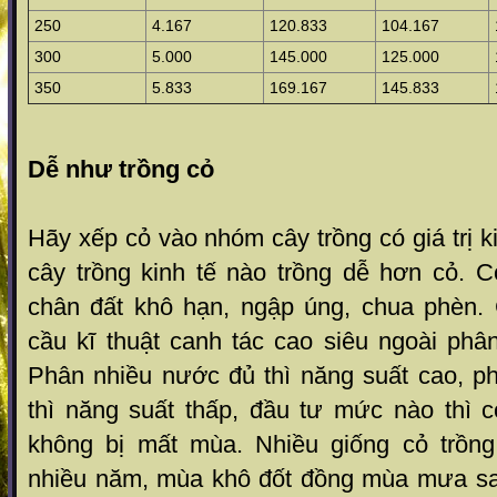
250
4.167
120.833
104.167
300
5.000
145.000
125.000
350
5.833
169.167
145.833
Dễ như­ trồng cỏ
Hãy xếp cỏ vào nhóm cây trồng có giá trị k
cây trồng kinh tế nào trồng dễ hơn cỏ. C
chân đất khô hạn, ngập úng, chua phèn.
cầu kĩ thuật canh tác cao siêu ngoài phâ
Phân nhiều nước đủ thì năng suất cao, ph
thì năng suất thấp, đầu t­ư mức nào thì 
không bị mất mùa. Nhiều giống cỏ trồng
nhiều năm, mùa khô đốt đồng mùa m­ưa sa