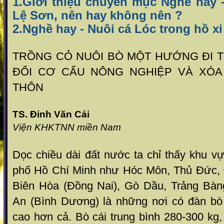
1
.
Giới thiệu chuyên mục Nghề hay -
Lệ Sơn, nên hay không nên ?
2.Nghề hay - Nuôi cá Lóc trong hồ x
TRỒNG CỎ NUÔI BÒ MỘT H­ƯỚNG ĐI 
ĐỔI CƠ CẤU NÔNG NGHIỆP VÀ XÓ
THÔN
TS. Đinh Văn Cải
Viện KHKTNN miền
Nam
Dọc chiều dài đất n­ước ta chỉ thấy khu 
phố Hồ Chí Minh như­ Hóc Môn, Thủ Đức,
Biên Hòa (Đồng Nai), Gò Dầu, Trảng Bàn
An (Bình Dư­ơng) là những nơi có đàn bò 
cao hơn cả. Bò cái trung bình 280-300 kg