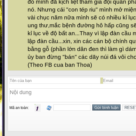
đó mình đã kịch liệt tham gia đội quân p
nó. Nhưng cái "con tép riu" mình mở miện
vài chục năm nữa mình sẽ có nhiều kỉ lục 
ung thư,mắc bệnh đường hô hấp cũng sẽ k
kỉ lục về độ bất an...Thay vì lập đàn c
lập đàn cầu...xin, xin các cán bộ chính 
bằng gỗ (phần lớn dân đen thì làm gì dám 
ủy ban đừng "bán" các dãy núi đá vôi ch
(Theo FB cua ban Thoa)
Mã an toàn: