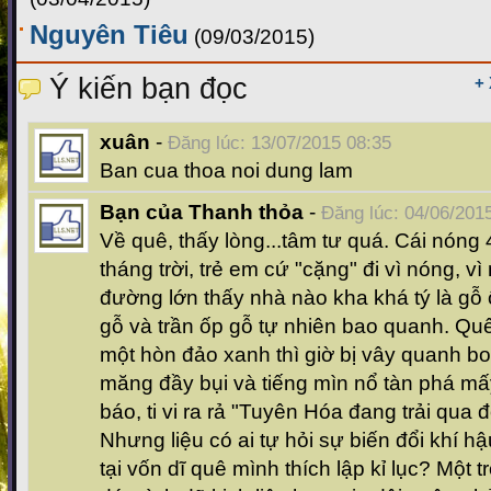
Nguyên Tiêu
(09/03/2015)
Ý kiến bạn đọc
+
xuân
-
Đăng lúc: 13/07/2015 08:35
Ban cua thoa noi dung lam
Bạn của Thanh thỏa
-
Đăng lúc: 04/06/201
Về quê, thấy lòng...tâm tư quá. Cái nóng 
tháng trời, trẻ em cứ "cặng" đi vì nóng, v
đường lớn thấy nhà nào kha khá tý là gỗ
gỗ và trần ốp gỗ tự nhiên bao quanh. Qu
một hòn đảo xanh thì giờ bị vây quanh bo
măng đầy bụi và tiếng mìn nổ tàn phá mấy
báo, ti vi ra rả "Tuyên Hóa đang trải qua 
Nhưng liệu có ai tự hỏi sự biến đổi khí h
tại vốn dĩ quê mình thích lập kỉ lục? Một 