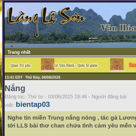
Trang nhất
13:41 EDT Thứ Bảy, 08/08/2026
Nắng
Đăng lúc: Thứ tư - 03/06/2015 18:46 - Người đăng bài
bientap03
viết:
Nghe tin miền Trung nắng nóng , tác gả Lươ
tới LLS bài thơ chan chứa tình cảm yêu mến 