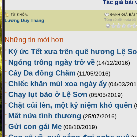
Tác giả bài v
TỪ KHÓA:
ĐÁNH GIÁ BÀI 
Lương Duy Thắng
Tổng số điểm của bài v
Những tin mới hơn
Ký ức Tết xưa trên quê hương Lệ S
Ngóng trông ngày trở về
(14/12/2016)
Cây Da đồng Chăm
(11/05/2016)
Chiếc khăn mùi xoa ngày ấy
(04/03/201
Chạy lụt bão ở Lệ Sơn
(05/05/2019)
Chặt củi lèn, một kỷ niệm khó quên
(
Mất nửa tình thương
(25/07/2016)
Gửi con gái Mẹ
(08/10/2019)