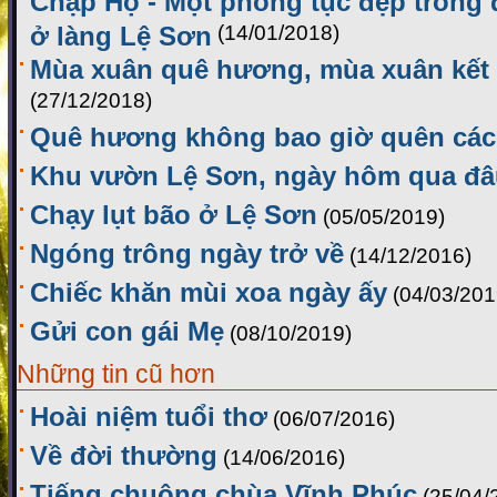
Chạp Họ - Một phong tục đẹp trong 
ở làng Lệ Sơn
(14/01/2018)
Mùa xuân quê hương, mùa xuân kết
(27/12/2018)
Quê hương không bao giờ quên các
Khu vườn Lệ Sơn, ngày hôm qua đâu
Chạy lụt bão ở Lệ Sơn
(05/05/2019)
Ngóng trông ngày trở về
(14/12/2016)
Chiếc khăn mùi xoa ngày ấy
(04/03/201
Gửi con gái Mẹ
(08/10/2019)
Những tin cũ hơn
Hoài niệm tuổi thơ
(06/07/2016)
Về đời thường
(14/06/2016)
Tiếng chuông chùa Vĩnh Phúc
(25/04/