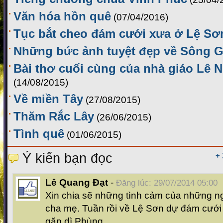
Văn hóa hồn quê
(07/04/2016)
Tục bắt cheo đám cưới xưa ở Lệ Sơ
Những bức ảnh tuyệt đẹp về Sông G
Bài thơ cuối cùng của nhà giáo Lê 
(14/08/2015)
Về miền Tây
(27/08/2015)
Thăm Rắc Lây
(26/06/2015)
Tình quê
(01/06/2015)
Ý kiến bạn đọc
+
Lê Quang Đạt
-
Đăng lúc: 29/07/2014 05:00
Xin chia sẽ những tình cảm của những n
cha mẹ. Tuần rồi về Lệ Sơn dự đám cướ
gặp dì Phùng.