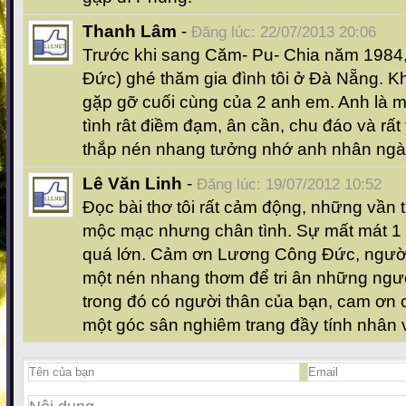
Thanh Lâm
-
Đăng lúc: 22/07/2013 20:06
Trước khi sang Căm- Pu- Chia năm 1984,
Đức) ghé thăm gia đình tôi ở Đà Nẵng. K
gặp gỡ cuối cùng của 2 anh em. Anh là m
tình rât điềm đạm, ân cần, chu đáo và rất
thắp nén nhang tưởng nhớ anh nhân ng
Lê Văn Linh
-
Đăng lúc: 19/07/2012 10:52
Đọc bài thơ tôi rất cảm động, những vần 
mộc mạc nhưng chân tình. Sự mất mát 1 
quá lớn. Cảm ơn Lương Công Đức, người
một nén nhang thơm để tri ân những người
trong đó có người thân của bạn, cam ơn
một góc sân nghiêm trang đầy tính nhân 