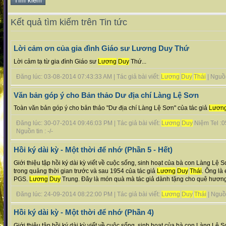
Kết quả tìm kiếm trên Tin tức
Lời cảm ơn của gia đình Giáo sư Lương Duy Thứ
Lời cảm tạ từ gia đình Giáo sư
Lương
Duy
Thứ...
Đăng lúc: 03-08-2014 07:43:33 AM | Tác giả bài viết:
Lương
Duy
Thái
| Nguồn 
Văn bản góp ý cho Bản thảo Dư địa chí Làng Lệ Sơn
Toàn văn bản góp ý cho bản thảo "Dư địa chí Làng Lệ Sơn" của tác giả
Lươn
Đăng lúc: 30-07-2014 09:46:03 PM | Tác giả bài viết:
Lương
Duy
Niệm Tel :
Nguồn tin : -/-
Hồi ký dài kỳ - Một thời để nhớ (Phần 5 - Hết)
Giới thiệu tập hồi ký dài kỳ viết về cuộc sống, sinh hoạt của bà con Làng Lệ
trong quảng thời gian trước và sau 1954 của tác giả
Lương
Duy
Thái
. Ông là 
PGS.
Lương
Duy
Trung. Đây là món quà mà tác giả dành tặng cho quê hương t
Đăng lúc: 24-09-2014 08:22:00 PM | Tác giả bài viết:
Lương
Duy
Thái
| Nguồn 
Hồi ký dài kỳ - Một thời để nhớ (Phần 4)
Giới thiệu tập hồi ký dài kỳ viết về cuộc sống, sinh hoạt của bà con Làng Lệ