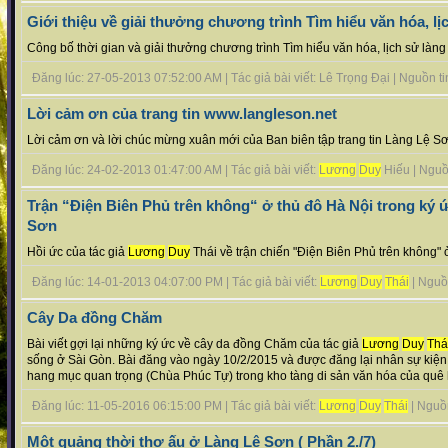
Giới thiệu về giải thưởng chương trình Tìm hiểu văn hóa, l
Công bố thời gian và giải thưởng chương trình Tìm hiểu văn hóa, lịch sử làng
Đăng lúc: 27-05-2013 07:52:00 AM | Tác giả bài viết: Lê Trọng Đại | Nguồn tin 
Lời cảm ơn của trang tin www.langleson.net
Lời cảm ơn và lời chúc mừng xuân mới của Ban biên tập trang tin Làng Lệ Sơ
Đăng lúc: 24-02-2013 01:47:00 AM | Tác giả bài viết:
Lương
Duy
Hiếu | Nguồn 
Trận “Điện Biên Phủ trên không“ ở thủ đô Hà Nội trong ký 
Sơn
Hồi ức của tác giả
Lương
Duy
Thái về trận chiến "Điện Biên Phủ trên không" ở
Đăng lúc: 14-01-2013 04:07:00 PM | Tác giả bài viết:
Lương
Duy
Thái
| Nguồn 
Cây Da đồng Chăm
Bài viết gợi lại những ký ức về cây da đồng Chăm của tác giả
Lương
Duy
Thá
sống ở Sài Gòn. Bài đăng vào ngày 10/2/2015 và được đăng lại nhân sự kiệ
hang mục quan trọng (Chùa Phúc Tự) trong kho tàng di sản văn hóa của quê 
Đăng lúc: 11-05-2016 06:15:00 PM | Tác giả bài viết:
Lương
Duy
Thái
| Nguồn 
Một quảng thời thơ ấu ở Làng Lệ Sơn ( Phần 2./7)