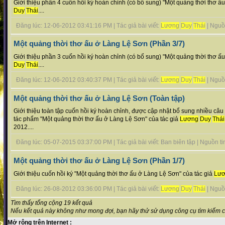
Giới thiệu phần 4 cuốn hồi ký hoàn chỉnh (có bổ sung) "Một quảng thời thơ ấ
Duy
Thái
....
Đăng lúc: 12-06-2012 03:41:16 PM | Tác giả bài viết:
Lương
Duy
Thái
| Nguồn 
Một quảng thời thơ ấu ở Làng Lệ Sơn (Phần 3/7)
Giới thiệu phần 3 cuốn hồi ký hoàn chỉnh (có bổ sung) "Một quảng thời thơ ấ
Duy
Thái
....
Đăng lúc: 12-06-2012 03:40:37 PM | Tác giả bài viết:
Lương
Duy
Thái
| Nguồn 
Một quảng thời thơ ấu ở Làng Lệ Sơn (Toàn tập)
Giới thiệu toàn tập cuốn hồi ký hoàn chỉnh, được cập nhật bổ sung nhiều câu 
tác phẩm "Một quảng thời thơ ấu ở Làng Lệ Sơn" của tác giả
Lương
Duy
Thái
2012....
Đăng lúc: 05-07-2015 03:37:00 PM | Tác giả bài viết: Ban biên tập | Nguồn tin 
Một quảng thời thơ ấu ở Làng Lệ Sơn (Phần 1/7)
Giới thiệu cuốn hồi ký "Một quảng thời thơ ấu ở Làng Lệ Sơn" của tác giả
Lư
Đăng lúc: 26-08-2012 03:36:00 PM | Tác giả bài viết:
Lương
Duy
Thái
| Nguồn 
Tìm thấy tổng cộng 19 kết quả
Nếu kết quả này không như mong đợi, bạn hãy thử sử dụng công cụ tìm kiếm 
Mở rộng trên Internet :