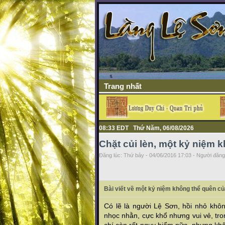
Trang nhất
08:33 EDT Thứ Năm, 06/08/2026
Chặt củi lèn, một kỷ niệm 
Đăng lúc: Thứ bảy - 04/06/2016 17:03 - Người đăng 
Bài viết về một kỷ niệm không thể quên c
Có lẽ là người Lệ Sơn, hồi nhỏ không
nhọc nhằn, cực khổ nhưng vui vẻ, tro