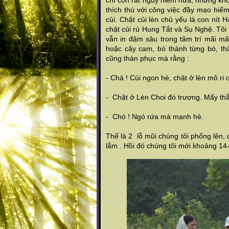
chí còn rất nguy hiểm nữa, nhưng k
thích thú với công việc đầy mạo hiểm
củi. Chặt củi lèn chủ yếu là con nít
chặt củi rú Hung Tắt và Sụ Nghệ. Tôi 
vẫn in đậm sâu trong tâm trí mãi mã
hoặc cây cam, bó thành từng bó, thâ
cũng thán phục mà rằng :
- Chà ! Củi ngon hè, chặt ở lèn mô ri 
- Chặt ở Lèn Choi đó trượng. Mấy thằn
- Chò ! Ngó rứa mà mạnh hè.
Thế là 2 lỗ mũi chúng tôi phổng lên, 
lắm . Hồi đó chúng tôi mới khoảng 14-