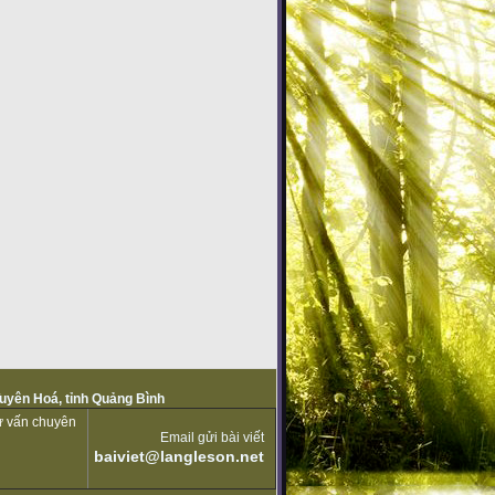
Tuyên Hoá, tỉnh Quảng Bình
tư vấn chuyên
Email gửi bài viết
baiviet@langleson.net