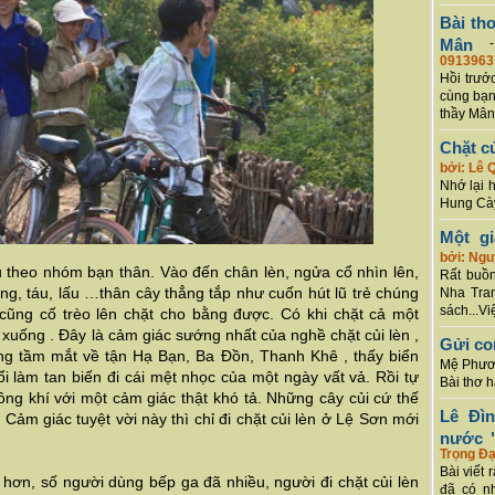
Bài th
Mân
0913963
Hồi trướ
cùng bạn
thầy Mân
Chặt c
bởi: Lê 
Nhớ lại 
Hung Cày
Một g
bởi: Ng
au theo nhóm bạn thân. Vào đến chân lèn, ngửa cổ nhìn lên,
Rất buồn
g, táu, lấu …thân cây thẳng tắp như cuốn hút lũ trẻ chúng
Nha Tran
sách...Vi
 cũng cố trèo lên chặt cho bằng được. Có khi chặt cả một
 xuống . Đây là cảm giác sướng nhất của nghề chặt củi lèn ,
Gửi co
óng tầm mắt về tận Hạ Bạn, Ba Đồn, Thanh Khê , thấy biển
Mệ Phươn
ổi làm tan biến đi cái mệt nhọc của một ngày vất vả. Rồi tự
Bài thơ 
ng khí với một cảm giác thật khó tả. Những cây củi cứ thế
Lê Đì
 Cảm giác tuyệt vời này thì chỉ đi chặt củi lèn ở Lệ Sơn mới
nước "
Trọng Đạ
Bài viết 
hơn, số người dùng bếp ga đã nhiều, người đi chặt củi lèn
đã có n