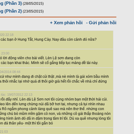
g (Phần 3)
(28/05/2015)
g (Phần 2)
(23/05/2015)
+ Xem phản hồi
- Gửi phản hồi
020 22:18
g các bạn ở Hung Tắt, Hung Cày. Nay đâu còn cảnh đó nữa?
4 23:00
 lời động viên cho bài viết. Lèn Lệ sơn đang còn
các bạn khai thác. Mình sẽ cố gắng tiếp tục mảng đề tài này.
/04/2014 08:44
 cứ như mình đang đi chặt củi thật ,mà nè mình là gái xóm bầu mình
a thôi nhắc lại nhớ quá đi thôi giờ già hết rồi chắc về nhà chỉ đứng
 lúc: 19/07/2012 22:13
i đấy nhỉ. Lèn đá Lệ Sơn nơi tôi cùng nhóm bạn một thời hái củi.
leo lên đến lưng chừng núi đã bỡ hơi tai, nhưng cả tụi nhìn nhau
Cá Rô ngắm phong cảnh làng quê sao mà nên thơ thế. nhứng con
hững chú bò mũm mĩm gặm cỏ non, và những cô gái thấp thoáng nón
ng hình ảnh đó đã in đậm trong tâm trí tôi. Dù xa quê nhưng lòng tôi
n đá thân yêu- một thì tôi gắn bó
 21:03