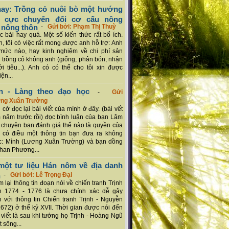
ay: Trồng cỏ nuôi bò một hướng
ch cực chuyển đổi cơ cấu nông
 nông thôn
-
Gửi bởi: Phạm Thị Thuỳ
 bài hay quá. Một số kiến thức rất bổ ích.
n, tôi có việc rất mong được anh hỗ trợ: Anh
mức nào, hay kinh nghiệm về chi phí sản
a trồng cỏ không anh (giống, phân bón, nhận
ới tiêu...). Anh có có thể cho tôi xin được
ện...
n - Làng theo đạo học
-
Gửi
ơng Xuân Trường
 cờ đọc lại bài viết của mình ở đây. (bài vết
 năm trước rồi) đọc bình luận của bạn Lâm
chuyện bạn đánh giá thế nào là quyền của
 có điều một thông tin bạn đưa ra không
c: Mình (Lương Xuân Trường) và bạn dồng
han Phương...
ột tư liệu Hán nôm về địa danh
n
-
Gửi bởi: Lê Trọng Đại
 lại thông tin đoạn nói về chiến tranh Trịnh
n 1774 - 1776 là chưa chính xác dễ gây
 với thông tin Chiến tranh Trịnh - Nguyễn
1672) ở thế kỷ XVII. Thời gian được nói đến
i viết là sau khi tướng họ Trịnh - Hoàng Ngũ
 sông...