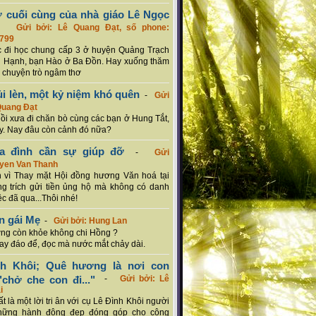
ơ cuối cùng của nhà giáo Lê Ngọc
-
Gửi bởi: Lê Quang Đạt, số phone:
799
c đi học chung cấp 3 ở huyện Quảng Trạch
 Hạnh, bạn Hào ở Ba Đồn. Hay xuống thăm
 chuyện trò ngâm thơ
ủi lèn, một kỷ niệm khó quên
-
Gửi
Quang Đạt
hồi xưa đi chăn bò cùng các bạn ở Hung Tắt,
. Nay đâu còn cảnh đó nữa?
ia đình cần sự giúp đỡ
-
Gửi
uyen Van Thanh
 vì Thay mặt Hội đồng hương Văn hoá tại
g trích gửi tiền ủng hộ mà không có danh
ệc đã qua...Thôi nhé!
n gái Mẹ
-
Gửi bởi: Hung Lan
g còn khỏe không chi Hồng ?
hay đáo để, đọc mà nước mắt chảy dài.
nh Khôi; Quê hương là nơi con
chở che con đi..."
-
Gửi bởi: Lê
i
rất là một lời tri ân với cụ Lê Đình Khôi người
hững hành động đẹp đóng góp cho cộng