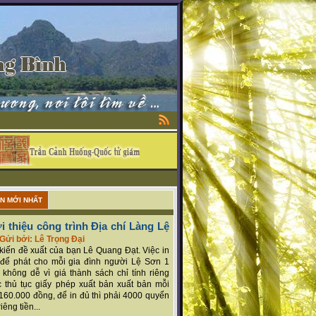
ẬN MỚI NHẤT
i thiệu công trình Địa chí Làng Lệ
Gửi bởi: Lê Trọng Đại
ý kiến đề xuất của bạn Lê Quang Đạt. Việc in
để phát cho mỗi gia đình người Lệ Sơn 1
 không dễ vì giá thành sách chỉ tính riêng
 thủ tục giấy phép xuất bản xuất bản mỗi
160.000 đồng, để in đủ thì phải 4000 quyển
iêng tiền...