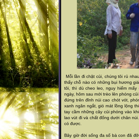
Mỗi lần đi chặt củi, chúng tôi rủ nh
thấy chỗ nào có những bụi hương gián
tôi, thì dù cheo leo, nguy hiểm mấy
ngày, hôm sau mới trèo lên phóng củi
đứng trên đỉnh núi cao chót vót, ph
xanh ngăn ngắt, gió mát lồng lộng th
tay cầm những cây củi phóng vào khô
lao vút đi và chất đống dưới chân núi.
có được.
Bây giờ đời sống đa số bà con đã đỡ 