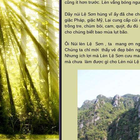
cũng ít hơn trước. Lèn vắng bóng ng
Dãy núi Lệ Sơn hùng vĩ ấy đã che c
giặc Pháp, giặc Mỹ, Lại cung cấp củi 
trồng tre, chùm bỏi, cam, quýt, đu đủ 
cho chúng biết bao mùa lụt bão.
Ôi Núi lèn Lệ Sơn , ta mang ơn ngư
Chúng ta chỉ mới thấy vẻ đẹp bên ng
Nhưng ích lợi mà Lèn Lệ Sơn cưu man
mà chưa làm được gì cho Lèn núi Lệ