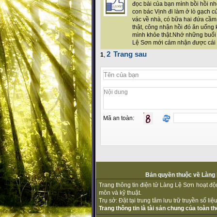
đọc bài của bạn mình bồi hồi n
con bác Vịnh đi làm ở lò gạch củ
vác về nhà, có bữa hai đứa cầm
thật, công nhận hồi đó ăn uống
mình khỏe thật.Nhớ những buổi l
Lệ Sơn mới cảm nhận được cái 
2
Trang sau
1
,
Mã an toàn:
Bản quyền thuộc về Làng L
Trang thông tin điện tử Làng Lệ Sơn hoạt đ
môn và kỹ thuật.
Trụ sở: Đặt tại trung tâm lưu trữ truyền số l
Trang thông tin là tài sản chung của toàn 