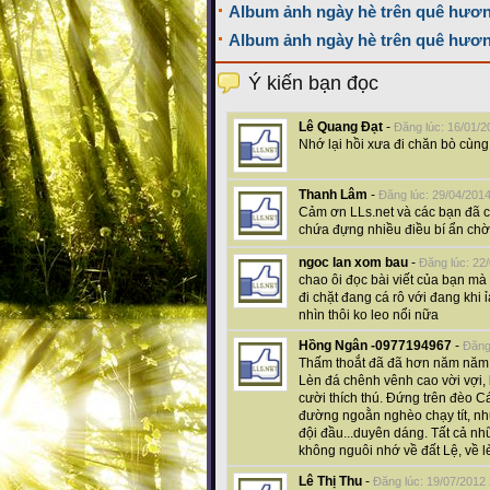
Album ảnh ngày hè trên quê hươn
Album ảnh ngày hè trên quê hươn
Ý kiến bạn đọc
Lê Quang Đạt
-
Đăng lúc: 16/01/2
Nhớ lại hồi xưa đi chăn bò cùn
Thanh Lâm
-
Đăng lúc: 29/04/201
Cảm ơn LLs.net và các bạn đã có
chứa đựng nhiều điều bí ẩn chờ 
ngoc lan xom bau
-
Đăng lúc: 22
chao ôi đọc bài viết của bạn mà
đi chặt đang cá rô với đang khi ỉ
nhìn thôi ko leo nổi nữa
Hồng Ngân -0977194967
-
Đăng
Thấm thoắt đã đã hơn năm năm rồ
Lèn đá chênh vênh cao vời vợi, 
cười thích thú. Đứng trên đèo 
đường ngoằn nghèo chạy tít, n
đội đầu...duyên dáng. Tất cả nhữ
không nguôi nhớ về đất Lệ, về lè
Lê Thị Thu
-
Đăng lúc: 19/07/2012