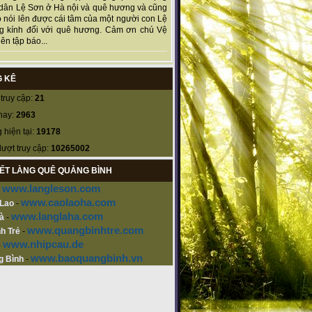
dân Lệ Sơn ở Hà nội và quê hương và cũng
 nói lên được cái tâm của một người con Lệ
g kính đối với quê hương. Cảm ơn chú Vệ
ên tập báo...
 KÊ
truy cập:
21
nay:
2963
 hiện tại:
19178
lượt truy cập:
10265002
KẾT LÀNG QUÊ QUẢNG BÌNH
www.langleson.com
-
www.caolaoha.com
 Lao
-
www.langlaha.com
à
-
www.quangbinhtre.com
h Trẻ
-
www.nhipcau.de
-
www.baoquangbinh.vn
g Bình
-