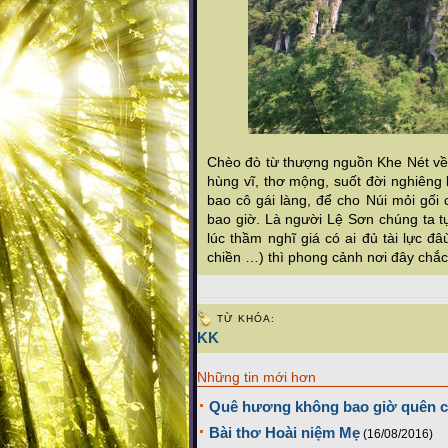
Chèo đò từ thượng nguồn Khe Nét về 
hùng vĩ, thơ mộng, suốt đời nghiên
bao cô gái làng, để cho Núi mỏi gối
bao giờ. Là người Lệ Sơn chúng ta tự
lúc thầm nghĩ giá có ai đủ tài lực đ
chiền …) thì phong cảnh nơi đây chắc
TỪ KHÓA:
KK
Những tin mới hơn
Quê hương không bao giờ quên c
Bài thơ Hoài niệm Mẹ
(16/08/2016)