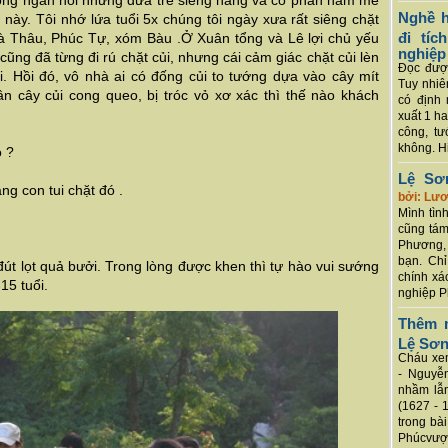
hông ngăn nỗi những đứa trẻ siêng năng và có phần ham mê
Nghề h
 này. Tôi nhớ lứa tuổi 5x chúng tôi ngày xưa rất siêng chặt
đi tí
 Hà Thâu, Phúc Tự, xóm Bàu .Ở Xuân tổng và Lê lợi chủ yếu
nghiệp
cũng đã từng đi rú chặt củi, nhưng cái cảm giác chặt củi lèn
Đọc được
i. Hồi đó, vô nhà ai có đống củi to tướng dựa vào cây mít
Tuy nhiê
n cây củi cong queo, bị tróc vỏ xơ xác thì thế nào khách
có định 
xuất 1 h
công, tư
không. Hi
o ?
Lệ Sơ
g con tui chặt đó .
bởi: Lư
Mình tình
cũng tám
Phương, 
bạn. Chỉ
đút lọt quả bưởi. Trong lòng được khen thì tự hào vui sướng
chính xá
15 tuổi.
nghiệp P
Thêm m
Lệ Sơ
Cháu xem
- Nguyễ
nhầm lẫn
(1627 - 
trong bà
Phúcvượt