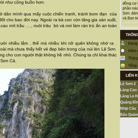
ười như cũng buồn hơn.
đồng cư 
phần nào
Sơn đán
hở dân mình qua mấy cuộc chiến tranh, tránh bom đạn của
và Ban bi
đốt cho bao đời nay. Ngoài ra bà con còn tăng gia sản xuất,
,cau mít trầu …., nuôi trâu bò và nơi làm ràn trú ẩn an toàn
THỐNG
ời nhiều lắm , thế mà nhiều khi nỡ quên không nhớ ra .
Đang 
oài mà chưa thấy hết vẻ đẹp bên trong của núi lèn Lệ Sơn.
Hôm 
g cho con người thật không hề nhỏ. Chúng ta chỉ khai thác
Tháng
 Sơn Cả.
Tổng 
LIÊN 
Lệ Sơn 2
Làng Cao
Làng La H
Quảng Bìn
Nhịp Cầu
Báo Quản