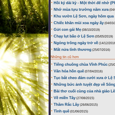
Hồi ký dài kỳ - Một thời để nhớ (P
Nhớ mùa tựu trường năm xưa
(04
Khu vườn Lệ Sơn, ngày hôm qua đ
Chiếc khăn mùi xoa ngày ấy
(04/03/
Gửi con gái Mẹ
(08/10/2019)
Chạy lụt bão ở Lệ Sơn
(05/05/2019)
Ngóng trông ngày trở về
(14/12/201
Mất nửa tình thương
(25/07/2016)
Những tin cũ hơn
Tiếng chuông chùa Vĩnh Phúc
(25/
Văn hóa hồn quê
(07/04/2016)
Tục bắt cheo đám cưới xưa ở Lệ
Những bức ảnh tuyệt đẹp về Sôn
Bài thơ cuối cùng của nhà giáo 
Về miền Tây
(27/08/2015)
Thăm Rắc Lây
(26/06/2015)
Tình quê
(01/06/2015)