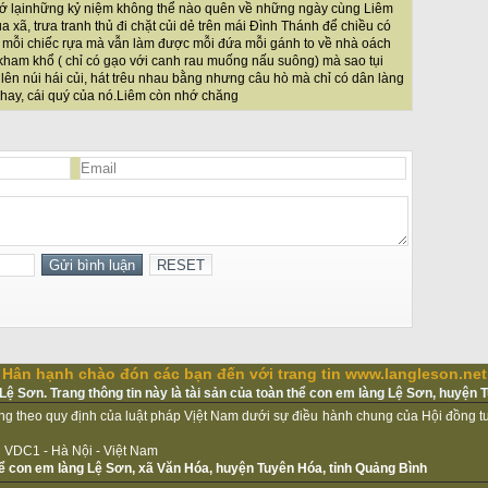
hớ lạinhững kỷ niệm không thể nào quên về những ngày cùng Liêm
a xã, trưa tranh thủ đi chặt củi dẻ trên mái Đình Thánh để chiều có
 mỗi chiếc rựa mà vẫn làm được mỗi đứa mỗi gánh to về nhà oách
 kham khổ ( chỉ có gạo với canh rau muống nấu suông) mà sao tụi
ên núi hái củi, hát trêu nhau bằng nhưng câu hò mà chỉ có dân làng
hay, cái quý của nó.Liêm còn nhớ chăng
Hân hạnh chào đón các bạn đến với trang tin www.langleson.net
ệ Sơn. Trang thông tin này là tài sản của toàn thể con em làng Lệ Sơn, huyện 
ộng theo quy định của luật pháp Vịệt Nam dưới sự điều hành chung của Hội đồng 
iệu VDC1 - Hà Nội - Việt Nam
thể con em làng Lệ Sơn, xã Văn Hóa, huyện Tuyên Hóa, tỉnh Quảng Bình