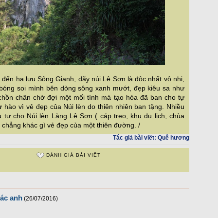
đến hạ lưu Sông Gianh, dãy núi Lệ Sơn là độc nhất vô nhị,
g bóng soi mình bên dòng sông xanh mướt, đẹp kiêu sa như
 chồn chân chờ đợi một mối tình mà tạo hóa đã ban cho tự
 hào vì vẻ đẹp của Núi lèn do thiên nhiên ban tặng. Nhiều
âù tư cho Núi lèn Làng Lệ Sơn ( cáp treo, khu du lịch, chùa
 chẳng khác gì vẻ đẹp của một thiên đường. /
Tác giả bài viết:
Quê hương
ĐÁNH GIÁ BÀI VIẾT
ác anh
(26/07/2016)