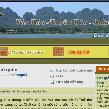
khó quên
BÌNH LU
Gửi bài viết qua email
bientap03
bài viết:
In ra
Lời giớ
Lưu bài viết này
Sơn
-
Trả lời 
sách đủ 
ủa nhiều thế hệ con em Làng Lệ Sơn
quyển là
giấy mực
 ai là không đi kiếm củi, hái rau, mò cua bắt ốc.Tuổi thơ
cuốn đã 
ng sáng, vô tư. Chặt củi lèn là một công việc nặng nề, thậm
như vậy r