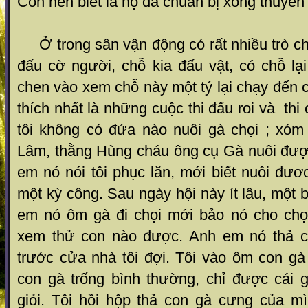
Con nên biết là họ đã chuẩn bị xong thuyền 
Ở trong sân vận động có rất nhiều trò chơ
đấu cờ người, chỗ kia đấu vật, có chỗ lại 
chen vào xem chỗ này một tý lại chạy đến c
thích nhất là những cuộc thi đấu roi và thi
tôi không có đứa nào nuôi gà chọi ; xóm
Lâm, thằng Hùng cháu ông cụ Gà nuôi đượ
em nó nói tôi phục lăn, mới biết nuôi đươ
một kỳ công. Sau ngày hội này ít lâu, một b
em nó ôm gà đi chọi mới bảo nó cho chọi
xem thử con nào được. Anh em nó thả c
trước cửa nhà tôi đợi. Tôi vào ôm con gà
con gà trống bình thường, chỉ được cái 
giỏi. Tôi hồi hộp thả con gà cưng của m