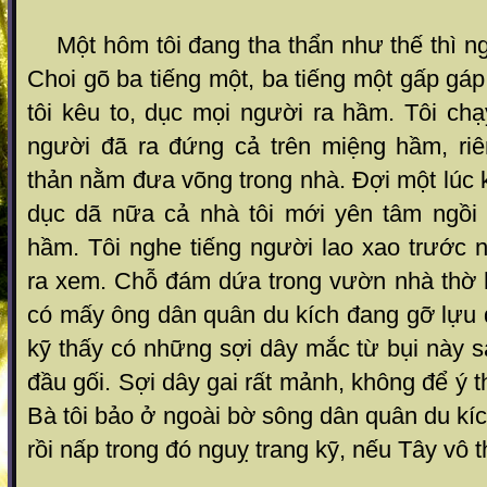
Một hôm tôi đang tha thẩn như thế thì ng
Choi gõ ba tiếng một, ba tiếng một gấp gáp
tôi kêu to, dục mọi người ra hầm. Tôi ch
người đã ra đứng cả trên miệng hầm, riê
thản nằm đưa võng trong nhà. Đợi một lúc
dục dã nữa cả nhà tôi mới yên tâm ngồi
hầm. Tôi nghe tiếng người lao xao trước 
ra xem. Chỗ đám dứa trong vườn nhà thờ h
có mấy ông dân quân du kích đang gỡ lựu đạ
kỹ thấy có những sợi dây mắc từ bụi này s
đầu gối. Sợi dây gai rất mảnh, không để ý t
Bà tôi bảo ở ngoài bờ sông dân quân du k
rồi nấp trong đó nguỵ trang kỹ, nếu Tây vô 