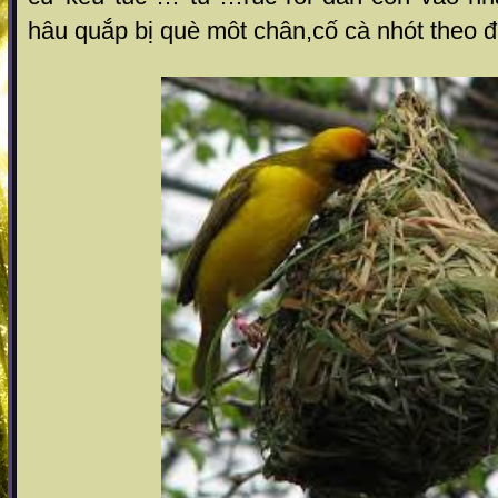
hâu quắp bị què môt chân,cố cà nhót theo đ