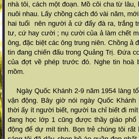
nhà tôi, cách một đoạn. Mồ côi cha từ lâu,
nuôi nhau. Lấy chồng cách đó vài năm, mớ
hai tuổi nên người ả cứ đẩy đà ra, trắng t
tư, cứ hay cười ; nụ cười của ả làm chết 
ông, đặc biệt các ông trung niên. Chồng ả đ
tin đang chiến đấu trong Quảng Trị. Đứa co
của đợt về phép trước đó. Nghe tin hoà b
mồm.
Ngày Quốc Khánh 2-9 năm 1954 làng tổ c
vận động. Bây giờ nói ngày Quốc Khánh t
thời ấy ít người biết, người ta chỉ biết đi mít
đang học lớp 1 cũng được thầy giáo phổ
động để dự mít tinh. Bọn trẻ chúng tôi rấ
sáng tôi đã dậy, chọn bộ áo quần đẹp nhấ