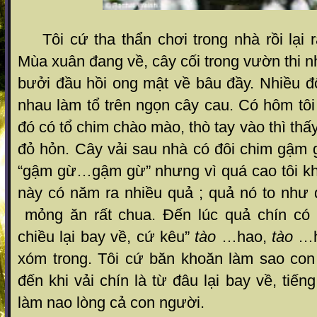
Tôi cứ tha thẩn chơi trong nhà rồi lại r
Mùa xuân đang về, cây cối trong vườn thi n
bưởi đầu hồi ong mật về bâu đầy. Nhiều đ
nhau làm tổ trên ngọn cây cau. Có hôm tôi 
đó có tổ chim chào mào, thò tay vào thì th
đỏ hỏn. Cây vải sau nhà có đôi chim gậm 
“gậm gừ…gậm gừ” nhưng vì quá cao tôi khô
này có năm ra nhiều quả ; quả nó to như 
mỏng ăn rất chua. Đến lúc quả chín có 
chiều lại bay về, cứ kêu”
tào
…hao,
tào
…h
xóm trong. Tôi cứ băn khoăn làm sao con t
đến khi vải chín là từ đâu lại bay về, tiế
làm nao lòng cả con người.