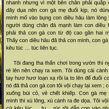
nhanh nhưng vì một bên chân phải quắp 
dãy dụa nên con gà mẹ đuổi kịp, nó dù
mình mổ vào bụng con diều hâu làm lông b
người dùng chân đá mạnh làm con diều 
phải thả con gà con từ độ cao gần hai 
Thấy con diều hâu đã thả con mình, con gà 
kêu túc … túc liên tục.
Tôi đang tha thẩn chơi trong vườn thì n
ré lên nên chạy ra xem. Tôi dùng cái càn
tay hươ hươ loạn xạ rồi la to lên để đuổi c
nó đã thả con gà con tôi vội chạy lại xem ;
xuống búi cỏ, vẻ chết khiếp. Con gà mẹ t
mình thì xù lông, xù cánh ra đe dọa. Tôi vội
cứ kêu túc … tu …rúc rồi dẫn con vào n