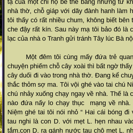
tạ của một chi họ bề thế bằng những từ k
nhà thờ, chỗ giáp với dãy đành hanh làm h
tôi thấy có rất nhiều chum, không biết bên
che đậy rất kín. Sau này mạ tôi bảo đó l
lạc của nhà o Tranh gửi tránh Tây lúc Bà nộ
Một đêm tôi cùng mấy đứa trẻ quanh 
chuyện phiếm chỗ cây xoài thì bất ngờ thấy
cây duối đi vào trong nhà thờ. Đang kể chuy
thắc thỏm sợ ma. Tôi vội ghé vào tai chú N
chú nhảy xuống chạy ngay về nhà. Thế là 
nào đứa nấy lo chạy thục mạng về nhà.
Niệm ghé tai tôi nói nhỏ “ Hai cái bóng đ
tau nghi là con D. với mẹt L. hẹn nhau và
tắm,con D. ra gánh nước tau chộ mẹt L. n