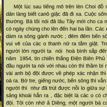
Một lúc sau tiếng mõ trên lèn Choi đỗ m
dân làng biết canô giặc đã đi xa. Cuộc sốn
thường. Bà tôi nói đã lâu Tây mới cho ca 
có ngày chúng cho lên đến hai ba lần. Các 
dám ra sông gánh nước ; đêm đêm bến sô
vui vẽ của các o thanh nữ ra tắm giặt. T
người lớn người ta nói hoà bình sắp đến
năm 1954, tin chiến thắng Điện Biên Phủ 
đầu người ta nói với nhau còn thì thầm b
vài anh bộ đội được về phép xác nhận thì
oà ra. Bờ tre, giếng nước, bến sông thì v
người thì như đã trút được nỗi lo giữa sự
sảng khoái hẳn ra , đặc biệt là các o có 
đội. Tôi còn nhớ ả Diêng, một người bà c