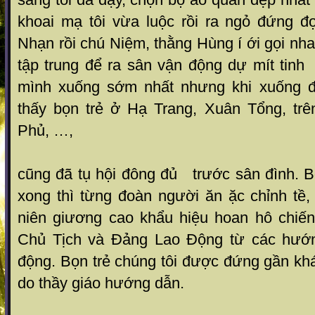
khoai mạ tôi vừa luộc rồi ra ngỏ đứng đợ
Nhạn rồi chú Niệm, thằng Hùng í ới gọi nha
tập trung để ra sân vận động dự mít tinh
mình xuống sớm nhất nhưng khi xuống đế
thấy bọn trẻ ở Hạ Trang, Xuân Tổng, tr
Phủ, …,
cũng đã tụ hội đông đủ trước sân đình. B
xong thì từng đoàn người ăn ặc chỉnh tề,
niên giương cao khẩu hiệu hoan hô chiế
Chủ Tịch và Đảng Lao Động từ các hướn
động. Bọn trẻ chúng tôi được đứng gần khá
do thầy giáo hướng dẫn.