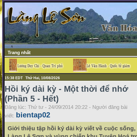
Trang nhất
15:38 EDT Thứ Hai, 10/08/2026
Hồi ký dài kỳ - Một thời để nhớ
(Phần 5 - Hết)
Đăng lúc: Thứ tư - 24/09/2014 20:22 - Người đăng bài
bientap02
viết:
Giới thiệu tập hồi ký dài kỳ viết về cuộc sống
Làng Lệ Sơn và vùng chiến khu Tuyên Hoá tr