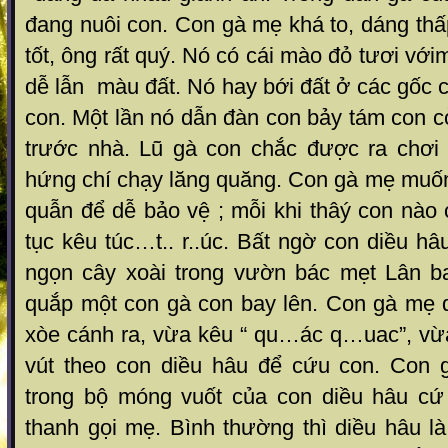
đang nuôi con. Con gà mẹ khá to, dáng thấp
tốt, ông rất quý. Nó có cái mào đỏ tươi vớ
dễ lẫn màu đất. Nó hay bới đất ở các gốc c
con. Một lần nó dẫn đàn con bảy tám con 
trước nhà. Lũ gà con chắc được ra chơi
hứng chí chạy lăng quăng. Con gà mẹ muốn
quẫn để dễ bảo vệ ; mỗi khi thâý con nào c
tục kêu túc…t.. r..úc. Bất ngờ con diều hâ
ngọn cây xoài trong vườn bác mẹt Lân ba
quắp một con gà con bay lên. Con gà mẹ d
xòe cánh ra, vừa kêu “ qu…ác q…uac”, vừ
vút theo con diều hâu để cứu con. Con 
trong bộ móng vuốt của con diều hâu cứ
thanh gọi mẹ. Bình thường thì diều hâu là