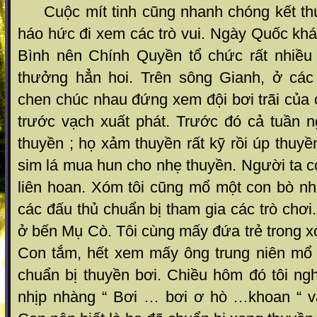
Cuộc mít tinh cũng nhanh chóng kết thúc
háo hức đi xem các trò vui. Ngày Quốc kh
Bình nên Chính Quyền tổ chức rất nhiều t
thưởng hẳn hoi. Trên sông Gianh, ở các
chen chúc nhau đứng xem đội bơi trãi của
trước vạch xuất phát. Trước đó cả tuần n
thuyền ; họ xảm thuyền rất kỹ rồi úp thuyền
sim lá mua hun cho nhẹ thuyền. Người ta 
liên hoan. Xóm tôi cũng mổ một con bò n
các đấu thủ chuẩn bị tham gia các trò chơ
ở bến Mụ Cò. Tôi cùng mấy đứa trẻ trong x
Con tắm, hết xem mấy ông trung niên mổ 
chuẩn bị thuyền bơi. Chiều hôm đó tôi ng
nhịp nhàng “ Bơi … bơi ơ hò …khoan “ 