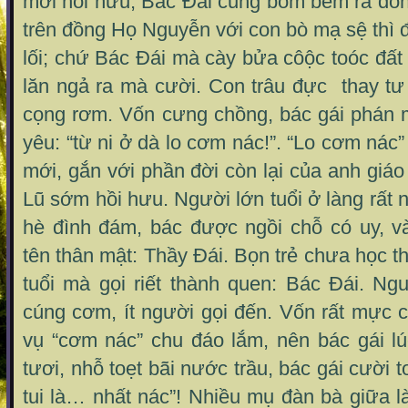
mới hồi hưu, Bác Đái cũng bỏm bẻm ra đồng.
trên đồng Họ Nguyễn với con bò mạ sệ thì
lối; chứ Bác Đái mà cày bửa côộc toóc đất
lăn ngả ra mà cười. Con trâu đực thay tư
cọng rơm. Vốn cưng chồng, bác gái phán 
yêu: “từ ni ở dà lo cơm nác!”. “Lo cơm nác”
mới, gắn với phần đời còn lại của anh giá
Lũ sớm hồi hưu. Người lớn tuổi ở làng rất 
hè đình đám, bác được ngồi chỗ có uy, v
tên thân mật: Thầy Đái. Bọn trẻ chưa học t
tuổi mà gọi riết thành quen: Bác Đái. Ng
cúng cơm, ít người gọi đến. Vốn rất mực c
vụ “cơm nác” chu đáo lắm, nên bác gái lú
tươi, nhỗ toẹt bãi nước trầu, bác gái cười t
tui là… nhất nác”! Nhiều mụ đàn bà giữa 