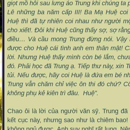
giọt mồ hôi sau lưng áo Trung khi chúng ta
Lê những ba năm cấp III! Ba Mạ Huệ coi
Huệ thì đã tự nhiên coi nhau như người 
cho xiết!. Đôi khi Huệ cũng thấy sợ, sợ rằn
điều… Và cầu mong Trung đừng nói. Vậy 
được cho Huệ cái tình anh em thân mật! 
lời. Nhưng Huệ thấy mình còn bé lắm, chư
đó. Phải học đã Trung ạ. Tiếp thư này, xin
tủi. Nếu được, hãy coi Huệ là đứa em bé nh
Trung vẫn chăm chỉ việc ôn thi đó chứ? Cố
không phụ kẻ kiên trì đâu. Huệ”.
Chao ôi là lời của người văn sỹ. Trung 
kết cục này, nhưng sao như là chiêm bao
không ngủ được. Anh suy nghĩ rất lung. Nên 