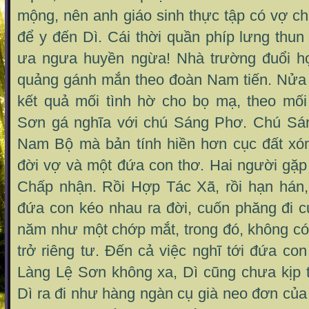
mộng, nên anh giáo sinh thực tập có vợ
để y đến Dì. Cái thời quần phíp lưng thun
ưa ngưa huyền ngừa! Nhà trường đuổi họ
quảng gánh mắn theo đoàn Nam tiến. Nửa 
kết quả mối tình hờ cho bọ mạ, theo mố
Sơn gá nghĩa với chú Sáng Phơ. Chú Sán
Nam Bộ mà bản tính hiền hơn cục đất xó
đời vợ và một đứa con thơ. Hai người gặ
Chấp nhận. Rồi Hợp Tác Xã, rồi hạn hán, 
đứa con kéo nhau ra đời, cuốn phăng đi 
năm như một chớp mắt, trong đó, không có
trở riêng tư. Đến cả việc nghĩ tới đứa c
Làng Lệ Sơn không xa, Dì cũng chưa kịp 
Dì ra đi như hàng ngàn cụ già neo đơn củ