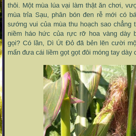
thôi. Một mùa lúa vại làm thật ăn chơi, v
mùa trỉa Sạu, phân bón đen rễ mới có b
sướng vui của mùa thu hoạch sao chẳng 
niềm háo hức của rực rỡ hoa vàng dày 
gọi? Có lần, Dì Út Đỏ đã bẻn lẽn cười mộ
mẩn đưa cái liềm gọt gọt đôi móng tay dày c