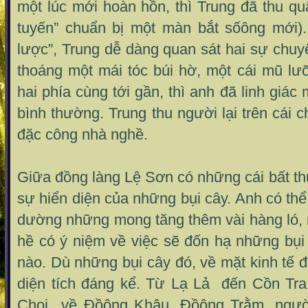
một lúc mới hoàn hồn, thì Trung đã thu qu
tuyến” chuẩn bị một màn bắt sốông mới)
lược”, Trung dễ dàng quan sát hai sự chuy
thoáng một mái tóc búi hờ, một cái mũ lư
hai phía cùng tới gần, thì anh đã linh giác
bình thường. Trung thu người lại trên cái 
đặc công nhà nghề.
Giữa đồng làng Lệ Sơn có những cái bất thư
sự hiển diện của những bụi cây. Anh có thể
dường những mong tăng thêm vài hàng ló, 
hề có ý niệm về việc sẽ đốn hạ những bụi
nào. Dù những bụi cây đó, về mặt kinh tế 
diện tích đáng kể. Từ Lạ Lả đến Cồn Tr
Choi về Đồông Khâu, Đồông Trằm, ngườ