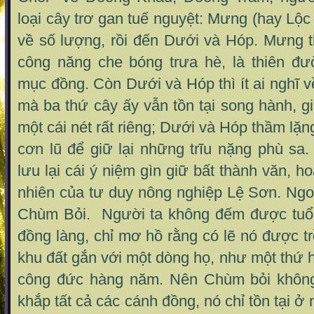
loại cây trơ gan tuế nguyệt: Mưng (hay Lộ
về số lượng, rồi đến Dưới và Hóp. Mưng th
công năng che bóng trưa hè, là thiên đ
mục đồng. Còn Dưới và Hóp thì ít ai nghĩ v
mà ba thứ cây ấy vẫn tồn tại song hành, g
một cái nét rất riêng; Dưới và Hóp thầm lặ
cơn lũ để giữ lại những trĩu nặng phù sa
lưu lại cái ý niệm gìn giữ bất thành văn, 
nhiên của tư duy nông nghiệp Lệ Sơn. Ngoà
Chùm Bỏi. Người ta không đếm được tuổi
đồng làng, chỉ mơ hồ rằng có lẽ nó được tr
khu đất gắn với một dòng họ, như một thứ h
công đức hàng năm. Nên Chùm bỏi khôn
khắp tất cả các cánh đồng, nó chỉ tồn tại 