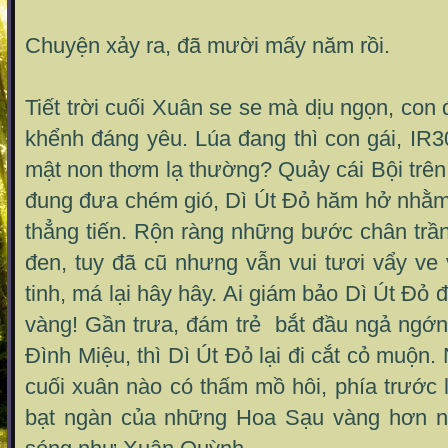
Chuyện xảy ra, đã mười mấy năm rồi.
Tiết trời cuối Xuân se se mà dịu ngọn, co
khểnh đáng yêu. Lúa đang thì con gái, I
mật non thơm lạ thường? Quảy cái Bội trên v
đung đưa chém gió, Dì Út Đỏ hăm hở nh
thẳng tiến. Rộn ràng những bước chân trần
đen, tuy đã cũ nhưng vẫn vui tươi vẩy ve v
tinh, má lại hây hây. Ai giám bảo Dì Út Đỏ
vàng! Gần trưa, đám trẻ bắt đầu ngả ngớn
Đình Miệu, thì Dì Út Đỏ lại đi cắt cỏ muộn
cuối xuân nào có thấm mồ hôi, phía trước 
bạt ngàn của những Hoa Sạu vàng hơn n