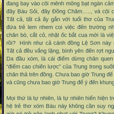
đang bay vào cõi mênh mông bạt ngàn cảm
đây Bàu Sỏi, đây Đồng Chăm….., và cội 
Tất cả, tất cả ấy gắn với tuổi thơ của T
đứa trẻ lem nhem coi việc đến trường nh
chăn bò, cắt cỏ, nhặt ốc bắt cua mới là vi
rồi? Hình như cả cánh đồng Lệ Sơn này 
Tất cả đều vắng lặng, bình yên đến rợt ng
Da đầu xóm, là cái điểm dừng chân quen 
“điểm cao chiến lược” của Trung trong suố
chăn thả trên đồng. Chưa bao giờ Trung để 
và cũng chưa bao giờ Trung để ý đến khun
Mọi thứ là tự nhiên, là tự nhiên hiển hiện 
hệ trẻ thơ xóm Bàu này không cần suy ngh
giờ nó trở nên lạnh nhạt với Trung? Khun