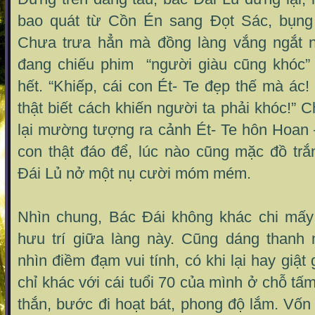
bao quát từ Cồn Én sang Đọt Sác, bụng 
Chưa trưa hẳn mà đồng làng vắng ngắt n
đang chiếu phim “người giàu cũng khóc”
hết. “Khiếp, cái con Ét- Te đẹp thế mà ác
thật biết cách khiến người ta phải khóc!” 
lại mường tượng ra cảnh Ét- Te hôn Hoan –
con thật đáo để, lúc nào cũng mặc đồ trắ
Đái Lủ nở một nụ cười móm mém.
Nhìn chung, Bác Đái không khác chi mấy
hưu trí giữa làng này. Cũng dáng thanh
nhìn điềm đạm vui tính, có khi lại hay giật
chỉ khác với cái tuổi 70 của mình ở chỗ tấ
thắn, bước đi hoạt bát, phong độ lắm. Vốn 