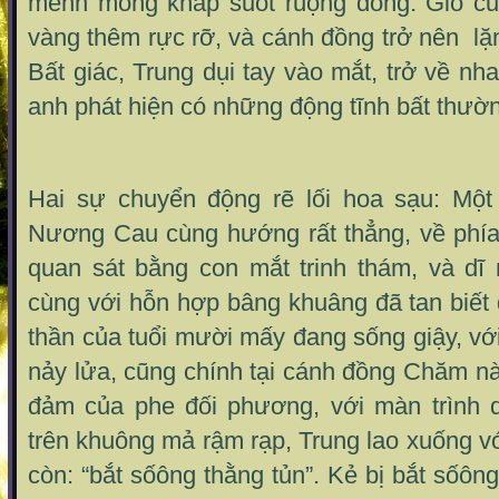
mênh mông khắp suốt ruộng đồng. Gió cũ
vàng thêm rực rỡ, và cánh đồng trở nên lặ
Bất giác, Trung dụi tay vào mắt, trở về nh
anh phát hiện có những động tĩnh bất thườ
Hai sự chuyển động rẽ lối hoa sạu: Một
Nương Cau cùng hướng rất thẳng, về phía
quan sát bằng con mắt trinh thám, và d
cùng với hỗn hợp bâng khuâng đã tan biết đ
thần của tuổi mười mấy đang sống giậy, với
nảy lửa, cũng chính tại cánh đồng Chăm này
đảm của phe đối phương, với màn trình 
trên khuông mả rậm rạp, Trung lao xuống vớ
còn: “bắt sốông thằng tủn”. Kẻ bị bắt sốôn