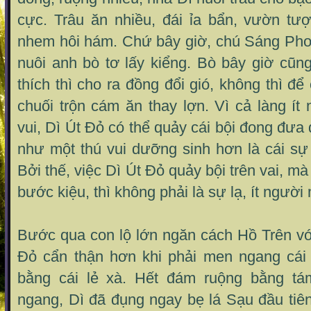
cực. Trâu ăn nhiều, đái ỉa bẩn, vườn tư
nhem hôi hám. Chứ bây giờ, chú Sáng Phơ b
nuôi anh bò tơ lấy kiểng. Bò bây giờ cũn
thích thì cho ra đồng đổi gió, không thì 
chuối trộn cám ăn thay lợn. Vì cả làng ít 
vui, Dì Út Đỏ có thể quảy cái bội đong đưa đ
như một thú vui dưỡng sinh hơn là cái sự
Bởi thế, việc Dì Út Đỏ quảy bội trên vai, mà 
bước kiệu, thì không phải là sự lạ, ít người
Bước qua con lộ lớn ngăn cách Hồ Trên v
Đỏ cẩn thận hơn khi phải men ngang cái
bằng cái lẻ xà. Hết đám ruộng bằng t
ngang, Dì đã đụng ngay bẹ lá Sạu đầu tiê