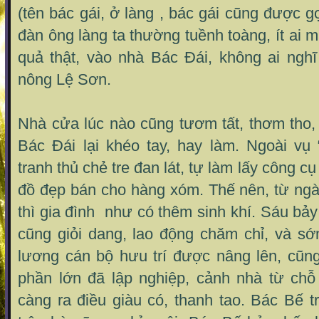
(tên bác gái, ở làng , bác gái cũng được gọi
đàn ông làng ta thường tuềnh toàng, ít ai 
quả thật, vào nhà Bác Đái, không ai nghĩ
nông Lệ Sơn.
Nhà cửa lúc nào cũng tươm tất, thơm tho,
Bác Đái lại khéo tay, hay làm. Ngoài vụ
tranh thủ chẻ tre đan lát, tự làm lấy công c
đồ đẹp bán cho hàng xóm. Thế nên, từ ngà
thì gia đình như có thêm sinh khí. Sáu bả
cũng giỏi dang, lao động chăm chỉ, và sớ
lương cán bộ hưu trí được nâng lên, cũng
phần lớn đã lập nghiệp, cảnh nhà từ chỗ
càng ra điều giàu có, thanh tao. Bác Bế t