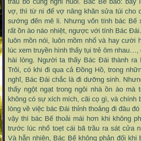
trâu bò cũng nghỉ nuôi. Bác Bế bảo: bấy 
vợ, thì từ ni để vợ nâng khăn sửa túi ch
sướng đến mê li. Nhưng vốn tính bác Bế x
rất ồn ào náo nhiệt, ngược với tính Bác Đái.
luôn mồn nói, luôn mồm nhổ và hay cười h
lúc xem truyền hình thấy tụi trẻ ôm nhau…, 
hài lòng. Người ta thấy Bác Đái thành ra
Trôi, có khi đi qua cả Đồng Hồ, trong nhữ
nghĩ, Bác Đái chắc là đi dưỡng sinh. Như
thấy ngột ngạt trong ngôi nhà ồn ào mà t
không có sự xích mích, cãi cọ gì, và chính
lòng về việc bác Đái thỉnh thoảng đi đâu đó 
vậy thì bác Bế thoải mái hơn khi không p
trước lúc nhổ toẹt cái bã trầu ra sát cửa
Và hẵn nhiên, Bác Bế không phản đối khi 