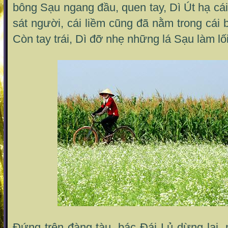
bông Sạu ngang đầu, quen tay, Dì Út hạ cá
sát người, cái liềm cũng đã nằm trong cái b
Còn tay trái, Dì đỡ nhẹ những lá Sạu làm lối
Đứng trên đàng tàu, bác Đái Lủ dừng lại,