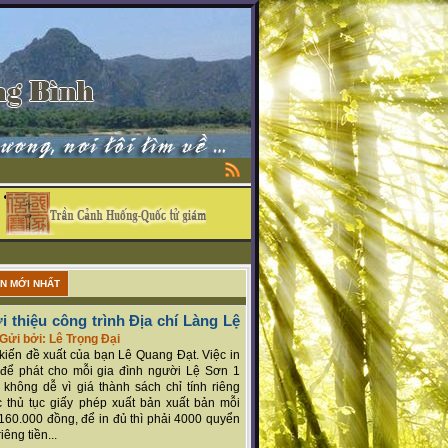
ẬN MỚI NHẤT
i thiệu công trình Địa chí Làng Lệ
Gửi bởi: Lê Trọng Đại
ý kiến đề xuất của bạn Lê Quang Đạt. Việc in
để phát cho mỗi gia đình người Lệ Sơn 1
 không dễ vì giá thành sách chỉ tính riêng
 thủ tục giấy phép xuất bản xuất bản mỗi
160.000 đồng, để in đủ thì phải 4000 quyển
iêng tiền...