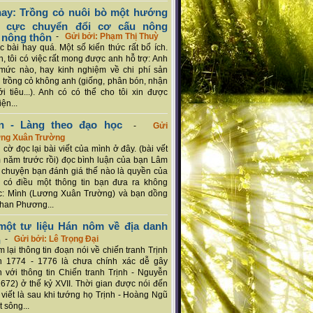
ay: Trồng cỏ nuôi bò một hướng
ch cực chuyển đổi cơ cấu nông
 nông thôn
-
Gửi bởi: Phạm Thị Thuỳ
 bài hay quá. Một số kiến thức rất bổ ích.
n, tôi có việc rất mong được anh hỗ trợ: Anh
mức nào, hay kinh nghiệm về chi phí sản
a trồng cỏ không anh (giống, phân bón, nhận
ới tiêu...). Anh có có thể cho tôi xin được
ện...
n - Làng theo đạo học
-
Gửi
ơng Xuân Trường
 cờ đọc lại bài viết của mình ở đây. (bài vết
 năm trước rồi) đọc bình luận của bạn Lâm
chuyện bạn đánh giá thế nào là quyền của
 có điều một thông tin bạn đưa ra không
c: Mình (Lương Xuân Trường) và bạn dồng
han Phương...
ột tư liệu Hán nôm về địa danh
n
-
Gửi bởi: Lê Trọng Đại
 lại thông tin đoạn nói về chiến tranh Trịnh
n 1774 - 1776 là chưa chính xác dễ gây
 với thông tin Chiến tranh Trịnh - Nguyễn
1672) ở thế kỷ XVII. Thời gian được nói đến
i viết là sau khi tướng họ Trịnh - Hoàng Ngũ
 sông...