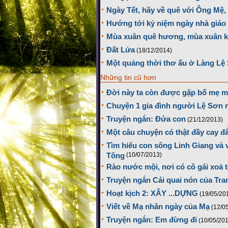
Ngày Tết, hãy về quê với Ông Mệ
Hướng tới kỷ niệm ngày nhà giáo 
Mùa xuân quê hương, mùa xuân k
Đất Lửa
(18/12/2014)
Một quảng thời thơ ấu ở Làng Lệ 
Những tin cũ hơn
Đời này ta còn được gặp bố mẹ m
Chuyện 1 gia đình người Lệ Sơn 
Truyện ngắn: Đứa con
(21/12/2013)
Một câu chuyện có thật đầy cay đ
Tìm hiểu con sông Linh Giang và v
Tông
(10/07/2013)
Rào nước mội, nơi có cô gái xoả t
Truyện ngắn Cái quai nón của Tra
Hoạt kịch 2: XÂY ...DỰNG
(19/05/20
Viết về Mạ nhân ngày của Mạ
(12/0
Truyện ngắn: Em đừng đi
(10/05/20