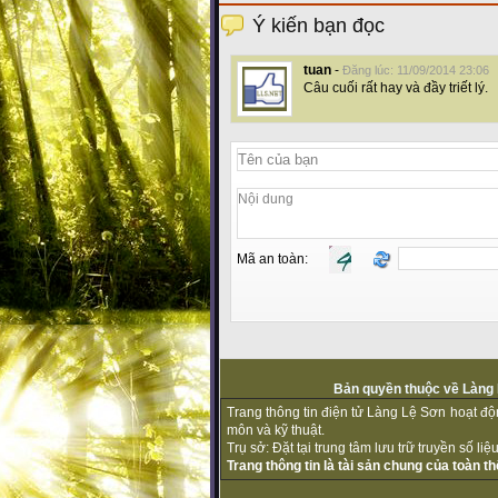
Ý kiến bạn đọc
tuan
-
Đăng lúc: 11/09/2014 23:06
Câu cuối rất hay và đầy triết lý.
Mã an toàn:
Bản quyền thuộc về Làng L
Trang thông tin điện tử Làng Lệ Sơn hoạt đ
môn và kỹ thuật.
Trụ sở: Đặt tại trung tâm lưu trữ truyền số l
Trang thông tin là tài sản chung của toàn 