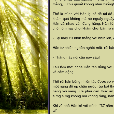
thẳng,... chứ quyết không nhìn xuống!
Thế là mình với Hắn lại có đề tài để 
khắm quá không mà nó nguẩy nguẩy đí
Hắn cãi nhau vẫn đang hăng, Hắn liền
chó hôm nay chơi khăm chơi bẩn, ỉa 
- Tại mày cứ nhìn thẳng với nhìn lên,
Hắn tự nhiên nghền nghệt mặt, rồi bả
- Thằng này nói câu này sâu!
Lâu lắm mới nghe Hắn tán đồng với 
và cảm động!
Thế rồi hắn bổng nhiên tậu được vợ vào
một nàng đổ ụp chậu nước rửa bát th
nàng vội vàng vừa phủi cặn thức ăn 
sừng sững không nói không rằng, nà
Khi về nhà Hắn kể với mình: "37 năm
ạ!"