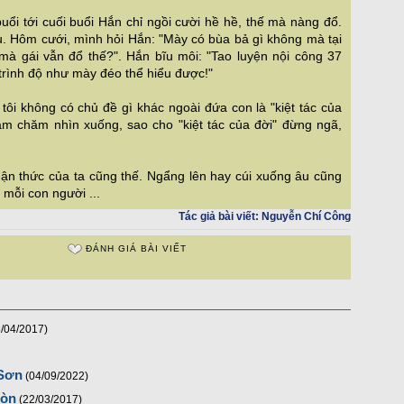
ổi tới cuối buổi Hắn chỉ ngồi cười hề hề, thế mà nàng đổ.
u. Hôm cưới, mình hỏi Hắn: "Mày có bùa bả gì không mà tại
mà gái vẫn đổ thế?". Hắn bĩu môi: "Tao luyện nội công 37
 trình độ như mày đéo thể hiểu được!"
 tôi không có chủ đề gì khác ngoài đứa con là "kiệt tác của
hăm chăm nhìn xuống, sao cho "kiệt tác của đời" đừng ngã,
hận thức của ta cũng thế. Ngẩng lên hay cúi xuống âu cũng
 mỗi con người ...
Tác giả bài viết:
Nguyễn Chí Công
ĐÁNH GIÁ BÀI VIẾT
6/04/2017)
 Sơn
(04/09/2022)
Gòn
(22/03/2017)