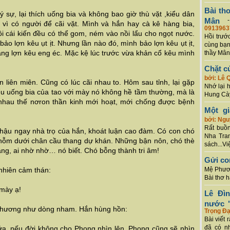
Bài th
ý sự, lại thích uống bia và không bao giờ thù vặt ,kiểu dân
Mân
 vì có người để cãi vặt. Mình và hắn hay cà kê hàng bia,
0913963
i cái kiến đều có thể gom, ném vào nồi lẩu cho ngọt nước.
Hồi trướ
ảo lợn kêu ụt ịt. Nhưng lần nào đó, mình bảo lợn kêu ụt ịt,
cùng bạn
ằng lợn kêu eng éc. Mặc kệ lúc trước vừa khản cổ kêu mình
thầy Mân
Chặt c
bởi: Lê 
liên miên. Cũng có lúc cãi nhau to. Hôm sau tỉnh, lại gặp
Nhớ lại 
ểu uống bia của tao với mày nó không hề tầm thường, mà là
Hung Cày
i nhau thế nơron thần kinh mới hoạt, mới chống được bệnh
Một g
bởi: Ng
Rất buồn
hậu ngay nhà trọ của hắn, khoát luận cao đàm. Có con chó
Nha Tran
ỗm dưới chân cầu thang dự khán. Những bận nôn, chó thè
sách...Vi
trắng, ai nhờ nhờ… nó biết. Chó bỗng thành tri âm!
Gửi co
nhiên cảm thán:
Mệ Phươn
Bài thơ 
 mày ạ!
Lê Đì
nước "
n chương như dòng nham. Hắn hùng hồn:
Trọng Đạ
Bài viết 
đã có n
ứa, nếu đời không cho Phong nhìn lên, Phong cũng sẽ nhìn