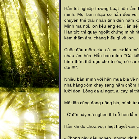
Hắn tốt nghiệp trường Luật nên lắm l
mình. Mọi bàn nhậu có hắn đều vui,
chuyện thế thái nhân tình đến nắm xô
Mình mà nói, lợn kêu eng éc, Hắn sẽ b
Hắn tức thì quay ngoắt chứng minh r
kém thẩm âm, chẳng hiểu gì về lợn.
Cuộc đấu mồm của cả hai cứ lủn mủn 
nhau làm hòa. Hắn bảo mình: “Cái ki
hình thức thể dục cho trí óc, có cã
đần!!!”.
Nhiều bận mình với hắn mua bia về n
nhà hàng xóm chạy sang nằm chồm h
lưỡi dọn. Lòng dạ ai ngọt, ai cay, ai 
Một lần cũng đang uống bia, mình tự 
- Ở đời này mà nghèo thì dễ hèn lắm
Hắn khi đó chưa vợ, nhiệt huyết vă
- Phong này dẫu nghèo, nhưng xin h