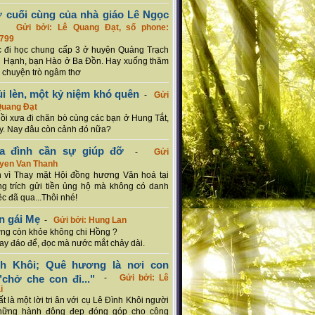
ơ cuối cùng của nhà giáo Lê Ngọc
-
Gửi bởi: Lê Quang Đạt, số phone:
799
c đi học chung cấp 3 ở huyện Quảng Trạch
 Hạnh, bạn Hào ở Ba Đồn. Hay xuống thăm
 chuyện trò ngâm thơ
ủi lèn, một kỷ niệm khó quên
-
Gửi
Quang Đạt
hồi xưa đi chăn bò cùng các bạn ở Hung Tắt,
. Nay đâu còn cảnh đó nữa?
ia đình cần sự giúp đỡ
-
Gửi
uyen Van Thanh
 vì Thay mặt Hội đồng hương Văn hoá tại
g trích gửi tiền ủng hộ mà không có danh
ệc đã qua...Thôi nhé!
n gái Mẹ
-
Gửi bởi: Hung Lan
g còn khỏe không chi Hồng ?
hay đáo để, đọc mà nước mắt chảy dài.
nh Khôi; Quê hương là nơi con
chở che con đi..."
-
Gửi bởi: Lê
i
rất là một lời tri ân với cụ Lê Đình Khôi người
hững hành động đẹp đóng góp cho cộng