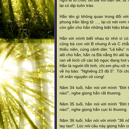
nghỉ là tổ chức bú bia với bạn bè, t
lại có dịp tuôn trào.
Hắn tên gì không quan trọng đối vớ
phong trần lãng tữ …, lại có nét rơm 
còn gắn cho hắn những biệt hiệu khác
Hắn với mình biết nhau từ nhỏ vì c
cũng bà con với B nhưng A và C chẳn
thiếu niên, cùng cảnh dân “Lệ kiều” n
alô cho hắn, hắn ra Đà nẵng thì alô l
ran về kích cỡ các bộ ngực đang hot v
Hắn là người tốt tính, chị em phụ nữ
về họ bảo: "Nghiêng 23 độ 5". Tôi ch
rỡ mãn nguyện vô cùng!
Năm 34 tuổi, hắn nói với mình “Đời
nào!”, nghe giọng hắn rất thương.
Năm 35 tuổi, hắn nói với mình “Đời
nào!”, nghe giọng hắn cực kì thương.
Năm 36 tuổi, hắn nói với mình “36 
tay tao!”. Lúc nói câu này giọng hắn 