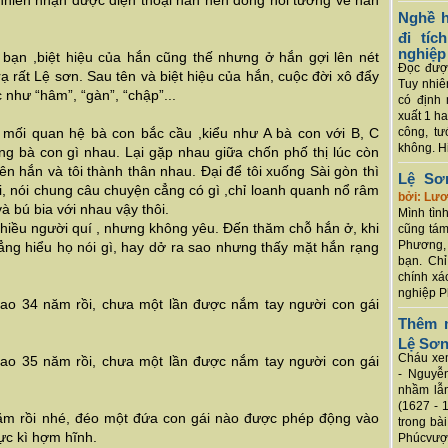
ự nhiên nhận được điện thoại hắn nên dòng hồi tưởng về hắn
Nghề h
đi tí
nghiệp
i bạn ,biệt hiệu của hắn cũng thế nhưng ở hắn gợ
i lên nét
Đọc được
rạ rất Lệ sơn. Sau tên và biệt hiệu của hắn, cuộc đời xô đẩy
Tuy nhiê
 như “hâm”, “gàn”, “chập”...
có định 
xuất 1 h
ó mối quan hệ bà con bắc cầu ,kiểu như A bà con với B, C
công, tư
không. Hi
g bà con gì nhau. Lại gặp nhau giữa chốn phố thị lúc còn
ên hắn và tôi thành thân nhau. Đại để tôi xuống Sài gòn thì
Lệ Sơ
ại, nói chung câu chuyện cẳng có gì ,chỉ loanh quanh nổ râm
bởi: Lư
à bú bia với nhau vậy thôi.
Mình tình
 nhiều người quí , nhưng không yêu. Đến thăm chỗ hắn ở, khi
cũng tám
Phương, 
ẳng hiểu họ nói gì, hay dở ra sao nhưng thấy mặt hắn rạng
bạn. Chỉ
chính xá
nghiệp P
 tao 34 năm rồi, chưa một lần được nắm tay người con gái
Thêm m
Lệ Sơ
Cháu xem
 tao 35 năm rồi, chưa một lần được nắm tay người con gái
- Nguyễ
nhầm lẫn
(1627 - 
năm rồi nhé, đéo một đứa con gái nào được phép động vào
trong bà
cực kì hợm hĩnh.
Phúcvượt