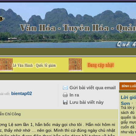
BÌNH LU
Gửi bài viết qua email
bientap02
ài viết:
In ra
Lời giớ
Lưu bài viết này
Sơn
-
Trả lời 
sách đủ 
yễn Chí Công
quyển là
giấy mực
ng Lệ sơn lần 1, hắn bốc máy gọi cho tôi . Hắn nói hôm ni
cuốn đã 
c, thấy nhớ nhớ … nên gọi. Mình thì cứ đúng ngày chủ nhật
như vậy r