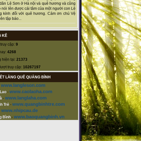
dân Lệ Sơn ở Hà nội và quê hương và cũng
 nói lên được cái tâm của một người con Lệ
g kính đối với quê hương. Cảm ơn chú Vệ
ên tập báo...
 KÊ
truy cập:
9
nay:
4268
 hiện tại:
21373
lượt truy cập:
10267197
KẾT LÀNG QUÊ QUẢNG BÌNH
www.langleson.com
-
www.caolaoha.com
 Lao
-
www.langlaha.com
à
-
www.quangbinhtre.com
h Trẻ
-
www.nhipcau.de
-
www.baoquangbinh.vn
g Bình
-