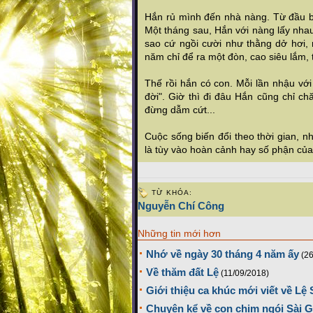
Hắn rủ mình đến nhà nàng. Từ đầu bu
Một tháng sau, Hắn với nàng lấy nha
sao cứ ngồi cười như thằng dở hơi, 
năm chỉ để ra một đòn, cao siêu lắm,
Thế rồi hắn có con. Mỗi lần nhậu với
đời". Giờ thì đi đâu Hắn cũng chỉ c
đừng dẫm cứt...
Cuộc sống biến đổi theo thời gian, n
là tùy vào hoàn cảnh hay số phận của
TỪ KHÓA:
Nguyễn Chí Công
Những tin mới hơn
Nhớ về ngày 30 tháng 4 năm ấy
(2
Về thăm đất Lệ
(11/09/2018)
Giới thiệu ca khúc mới viết về Lệ
Chuyện kể về con chim ngói Sài 