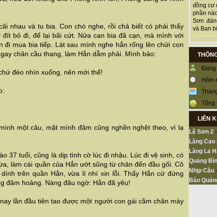
đồng cư 
phần nào
Sơn đán
cãi nhau và tu bia. Con chó nghe, rồi chả biết có phải thấy
và Ban bi
t bỏ đi, để lại bãi cứt. Nửa can bia đã cạn, mà mình với
 đi mua bia tiếp. Lát sau mình nghe hắn rống lên chửi con
ngay chân cầu thang, làm Hắn dẫm phải. Mình bảo:
THỐNG
Đang 
 chứ đéo nhìn xuống, nên mới thế!
Hôm 
o:
Tháng
Tổng 
LIÊN 
mình một câu, mặt mình đâm cũng nghền nghệt theo, vì lạ
Lệ Sơn 2
Làng Cao
Làng La H
 37 tuổi, cũng là dịp tình cờ lúc đi nhậu. Lúc đi vệ sinh, có
Quảng Bìn
ừa, làm cái quần của Hắn ướt sũng từ chân đến đầu gối. Cô
Nhịp Cầu
dính trên quần Hắn, vừa lí nhí xin lỗi. Thấy Hắn cứ đứng
Báo Quản
ng đâm hoảng. Nàng đâu ngờ: Hắn đã yêu!
 nay lần đầu tiên tao được một người con gái cầm chân mày