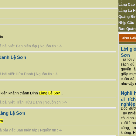
Làng Cao
Làng La H
Quảng Bìn
Nhịp Cầu
Báo Quản
n...
BÌNH LU
ài viết: Ban biên tập | Nguồn tin : -/-
Lời giớ
Sơn
-
 danh Lệ Sơn
Trả lời 
sách đủ 
quyển là
giấy mực
bài viết: Hữu Danh | Nguồn tin : -/-
cuốn đã 
như vậy r
Nghề h
ự kiện khánh thành Đình
Làng
Lệ
Sơn
...
đi tí
bài viết: Trần Hữu Danh | Nguồn tin : -/-
nghiệp
Đọc được
Làng Lệ Sơn
Tuy nhiê
có định 
ơn
...
xuất 1 h
công, tư
ài viết: Ban biên tập | Nguồn tin : -/-
không. Hi