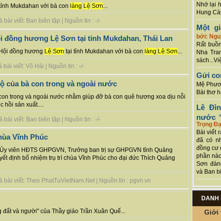
Nhớ lại 
ại tỉnh Mukdahan với bà con
làng
Lệ
Sơn
...
Hung Cày
ài viết: Ban biên tập | Nguồn tin : -/-
Một g
bởi: Ng
ội đồng hương Lệ Sơn tại tỉnh Mukdahan, Thái Lan
Rất buồn
a Hội đồng hương
Lệ
Sơn
tại tỉnh Mukdahan với bà con
làng
Lệ
Sơn
...
Nha Tran
sách...Vi
ài viết: Võ Hải | Nguồn tin : -/-
Gửi co
ộ của bà con trong và ngoài nước
Mệ Phươn
Bài thơ 
con trong và ngoài nước nhằm giúp đỡ bà con quê hương xoa dịu nỗi
hồi sản xuất....
Lê Đì
nước "
ài viết: Ban biên tập | Nguồn tin : -/-
Trọng Đạ
Bài viết 
chùa Vĩnh Phúc
đã có n
đồng cư 
- Ủy viên HĐTS GHPGVN, Trưởng ban trị sự GHPGVN tỉnh Quảng
phần nào
yết định bổ nhiệm trụ trì chùa Vĩnh Phúc cho đại đức Thích Quảng
Sơn đán
và Ban bi
 bài viết: Theo PhatTuVietNam.Net | Nguồn tin : pgvn.vn
DANH 
 đất và người" của Thầy giáo Trần Xuân Quế...
Giới 