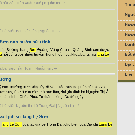
bài viết: Trần Xuân Quế | Nguồn tin : -/-
Tin 
Ngườ
Hươn
ài viết: Ban biên tập | Nguồn tin : -/-
Hướn
 Sơn non nước hữu tình
Danh
Thiên Đường, hang
Sơn
Đoòng, Vũng Chùa... Quảng Bình còn được
Bát đ
g
nổi tiếng với nhiều truyền thống hiếu học, khoa bảng, mà
làng
Lệ
Địa 
ài viết: Trần Toàn | Nguồn tin : -/-
Liên
hương
 ý của Thường trực Đảng ủy xã Văn Hóa, sự cho phép của UBND
ợc sự giúp đỡ của các nhà hảo tâm, đại gia đình bà Nguyễn Thị Ả,
a tâm linh - Chùa Phúc Tự thành công. Do đó ngày......
ài viết: Nguồn tin: Lê Trọng Đại | Nguồn tin : -/-
và Lịch sử làng Lệ Sơn
ử
làng
Lệ
Sơn
của tác giả Lê Trọng Đại, chủ biên của Địa chí
Làng
Lệ