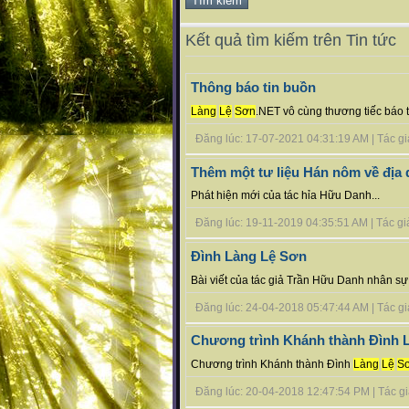
Kết quả tìm kiếm trên Tin tức
Thông báo tin buồn
Làng
Lệ
Sơn
.NET vô cùng thương tiếc báo ti
Đăng lúc: 17-07-2021 04:31:19 AM | Tác giả b
Thêm một tư liệu Hán nôm về địa
Phát hiện mới của tác hỉa Hữu Danh...
Đăng lúc: 19-11-2019 04:35:51 AM | Tác giả 
Đình Làng Lệ Sơn
Bài viết của tác giả Trần Hữu Danh nhân s
Đăng lúc: 24-04-2018 05:47:44 AM | Tác giả 
Chương trình Khánh thành Đình 
Chương trình Khánh thành Đình
Làng
Lệ
S
Đăng lúc: 20-04-2018 12:47:54 PM | Tác giả b