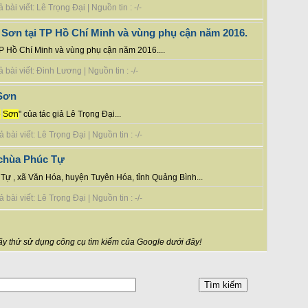
ài viết: Lê Trọng Đại | Nguồn tin : -/-
Sơn tại TP Hồ Chí Minh và vùng phụ cận năm 2016.
TP Hồ Chí Minh và vùng phụ cận năm 2016....
bài viết: Đinh Lương | Nguồn tin : -/-
 Sơn
ệ
Sơn
" của tác giả Lê Trọng Đại...
ài viết: Lê Trọng Đại | Nguồn tin : -/-
 chùa Phúc Tự
 Tự , xã Văn Hóa, huyện Tuyên Hóa, tỉnh Quảng Bình...
ài viết: Lê Trọng Đại | Nguồn tin : -/-
y thử sử dụng công cụ tìm kiếm của Google dưới đây!