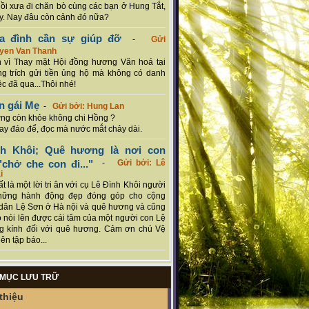
hồi xưa đi chăn bò cùng các bạn ở Hung Tắt,
. Nay đâu còn cảnh đó nữa?
ia đình cần sự giúp đỡ
-
Gửi
uyen Van Thanh
 vì Thay mặt Hội đồng hương Văn hoá tại
g trích gửi tiền ủng hộ mà không có danh
ệc đã qua...Thôi nhé!
n gái Mẹ
-
Gửi bởi: Hung Lan
g còn khỏe không chi Hồng ?
hay đáo để, đọc mà nước mắt chảy dài.
nh Khôi; Quê hương là nơi con
chở che con đi..."
-
Gửi bởi: Lê
i
rất là một lời tri ân với cụ Lê Đình Khôi người
hững hành động đẹp đóng góp cho cộng
dân Lệ Sơn ở Hà nội và quê hương và cũng
 nói lên được cái tâm của một người con Lệ
g kính đối với quê hương. Cảm ơn chú Vệ
ên tập báo...
MỤC LƯU TRỮ
thiệu