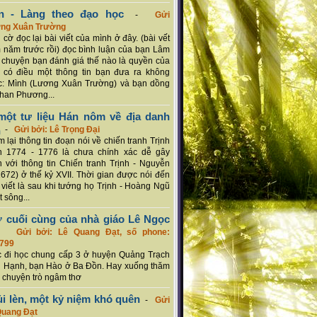
n - Làng theo đạo học
-
Gửi
ơng Xuân Trường
 cờ đọc lại bài viết của mình ở đây. (bài vết
 năm trước rồi) đọc bình luận của bạn Lâm
chuyện bạn đánh giá thế nào là quyền của
 có điều một thông tin bạn đưa ra không
c: Mình (Lương Xuân Trường) và bạn dồng
han Phương...
ột tư liệu Hán nôm về địa danh
n
-
Gửi bởi: Lê Trọng Đại
 lại thông tin đoạn nói về chiến tranh Trịnh
n 1774 - 1776 là chưa chính xác dễ gây
 với thông tin Chiến tranh Trịnh - Nguyễn
1672) ở thế kỷ XVII. Thời gian được nói đến
i viết là sau khi tướng họ Trịnh - Hoàng Ngũ
 sông...
ơ cuối cùng của nhà giáo Lê Ngọc
-
Gửi bởi: Lê Quang Đạt, số phone:
799
c đi học chung cấp 3 ở huyện Quảng Trạch
 Hạnh, bạn Hào ở Ba Đồn. Hay xuống thăm
 chuyện trò ngâm thơ
ủi lèn, một kỷ niệm khó quên
-
Gửi
Quang Đạt