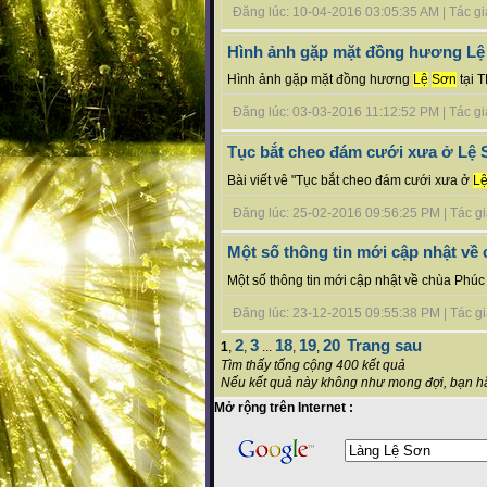
Đăng lúc: 10-04-2016 03:05:35 AM | Tác giả b
Hình ảnh gặp mặt đồng hương Lệ 
Hình ảnh gặp mặt đồng hương
Lệ
Sơn
tại 
Đăng lúc: 03-03-2016 11:12:52 PM | Tác giả 
Tục bắt cheo đám cưới xưa ở Lệ
Bài viết vê "Tục bắt cheo đám cưới xưa ở
L
Đăng lúc: 25-02-2016 09:56:25 PM | Tác giả b
Một số thông tin mới cập nhật về
Một số thông tin mới cập nhật về chùa Phúc
Đăng lúc: 23-12-2015 09:55:38 PM | Tác giả b
2
3
18
19
20
Trang sau
1
,
,
...
,
,
Tìm thấy tổng cộng 400 kết quả
Nếu kết quả này không như mong đợi, bạn hã
Mở rộng trên Internet :