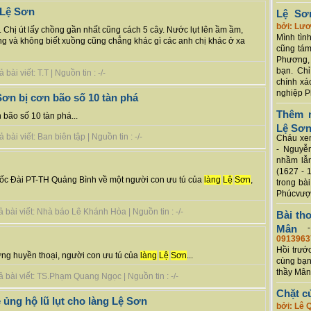
 Lệ Sơn
Lệ Sơ
bởi: Lư
t. Chị út lấy chồng gần nhất cũng cách 5 cây. Nước lụt lên ầm ầm,
Mình tình
ng và không biết xuồng cũng chẳng khác gì các anh chị khác ở xa
cũng tám
Phương, 
bạn. Chỉ
ài viết: T.T | Nguồn tin : -/-
chính xá
nghiệp P
ơn bị cơn bão số 10 tàn phá
Thêm m
 bão số 10 tàn phá...
Lệ Sơ
ài viết: Ban biên tập | Nguồn tin : -/-
Cháu xem
- Nguyễ
nhầm lẫn
(1627 - 
đốc Đài PT-TH Quảng Bình về một người con ưu tú của
làng
Lệ
Sơn
,
trong bà
Phúcvượt
 bài viết: Nhà báo Lê Khánh Hòa | Nguồn tin : -/-
Bài th
Mân
0913963
Hồi trướ
ớng huyền thoại, người con ưu tú của
làng
Lệ
Sơn
...
cùng bạn
thầy Mân
 bài viết: TS.Phạm Quang Ngọc | Nguồn tin : -/-
Chặt c
ề ủng hộ lũ lụt cho làng Lệ Sơn
bởi: Lê 