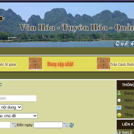
c
THỐNG
Đang 
Hôm 
Tháng
Tổng 
LIÊN 
Đến ngày
Lệ Sơn 2