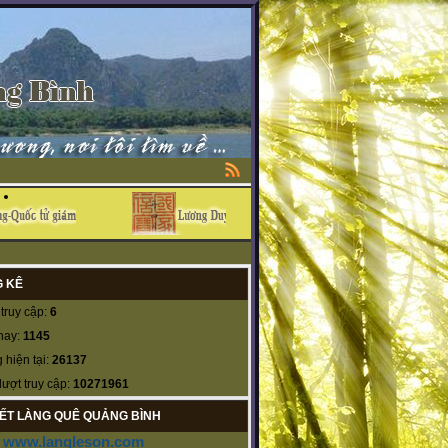
 KÊ
truy cập:
6
nay:
1145
 hiện tại:
26137
lượt truy cập:
10271961
KẾT LÀNG QUÊ QUẢNG BÌNH
www.langleson.com
-