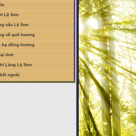
tức
i Lệ Sơn
g sắc Lệ Sơn
g về quê hương
 bạ đồng hương
ại tính
chí Làng Lệ Sơn
 kết ngoài