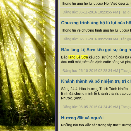
Thông tin ủng hộ lũ lut của Hội Việt Kiều t
Đăng lúc: 06-11-2016 10:23:55 PM | Tác giả b
Chương trình ủng hộ lũ lụt của h
Thông tin về chương trình ủng hộ lũ lụt củ
Đăng lúc: 02-11-2016 09:25:00 AM | Tác giả b
Báo làng Lệ Sơn kêu gọi sự ủng h
Báo
làng
Lệ
Sơn
kêu gọi sự ủng hộ của bà 
đau mất mát, sớm ổn định cuộc sống và phục 
Đăng lúc: 26-10-2016 02:28:34 AM | Tác giả b
Khánh thành và bổ nhiệm trụ trì 
Sáng 24.4, Hòa thượng Thích Tánh Nhiếp 
Bình đã chứng minh lễ khánh thành, trao qu
Phước. (Ảnh)...
Đăng lúc: 06-05-2016 04:24:49 AM | Tác giả
Hương đất và người
Những bài thơ đặc sắc trong tập thơ "Hương