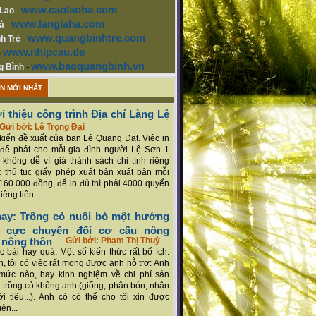
www.caolaoha.com
 Lao
-
www.langlaha.com
à
-
www.quangbinhtre.com
h Trẻ
-
www.nhipcau.de
-
www.baoquangbinh.vn
g Bình
-
ẬN MỚI NHẤT
i thiệu công trình Địa chí Làng Lệ
Gửi bởi: Lê Trọng Đại
ý kiến đề xuất của bạn Lê Quang Đạt. Việc in
để phát cho mỗi gia đình người Lệ Sơn 1
 không dễ vì giá thành sách chỉ tính riêng
 thủ tục giấy phép xuất bản xuất bản mỗi
160.000 đồng, để in đủ thì phải 4000 quyển
iêng tiền...
ay: Trồng cỏ nuôi bò một hướng
ch cực chuyển đổi cơ cấu nông
 nông thôn
-
Gửi bởi: Phạm Thị Thuỳ
 bài hay quá. Một số kiến thức rất bổ ích.
n, tôi có việc rất mong được anh hỗ trợ: Anh
mức nào, hay kinh nghiệm về chi phí sản
a trồng cỏ không anh (giống, phân bón, nhận
ới tiêu...). Anh có có thể cho tôi xin được
ện...