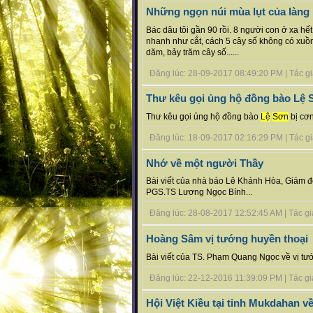
Những ngọn núi mùa lụt của làng
Bác dâu tôi gần 90 rồi. 8 người con ở xa hế
nhanh như cắt, cách 5 cây số không có xuồ
dăm, bảy trăm cây số......
Đăng lúc: 28-09-2017 08:49:20 PM | Tác giả b
Thư kêu gọi ủng hộ đồng bào Lệ S
Thư kêu gọi ủng hộ đồng bào
Lệ
Sơn
bị cơn
Đăng lúc: 18-09-2017 02:16:29 PM | Tác giả b
Nhớ về một người Thầy
Bài viết của nhà báo Lê Khánh Hòa, Giám 
PGS.TS Lương Ngọc Bính...
Đăng lúc: 28-08-2017 12:52:45 AM | Tác giả
Hoàng Sâm vị tướng huyền thoại
Bài viết của TS. Phạm Quang Ngọc về vị tư
Đăng lúc: 22-12-2016 11:39:09 PM | Tác giả
Hội Việt Kiều tại tỉnh Mukdahan v