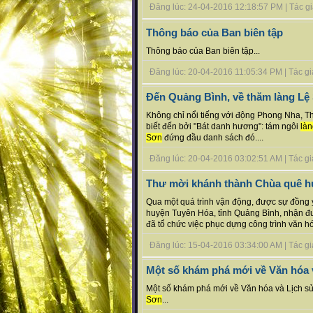
Đăng lúc: 24-04-2016 12:18:57 PM | Tác giả 
Thông báo của Ban biên tập
Thông báo của Ban biên tập...
Đăng lúc: 20-04-2016 11:05:34 PM | Tác giả b
Đến Quảng Bình, về thăm làng Lệ
Không chỉ nổi tiếng với động Phong Nha, 
biết đến bởi "Bát danh hương": tám ngôi
làn
Sơn
đứng đầu danh sách đó....
Đăng lúc: 20-04-2016 03:02:51 AM | Tác giả b
Thư mời khánh thành Chùa quê 
Qua một quá trình vận động, được sự đồng
huyện Tuyên Hóa, tỉnh Quảng Bình, nhận đư
đã tổ chức việc phục dựng công trình văn hó
Đăng lúc: 15-04-2016 03:34:00 AM | Tác giả b
Một số khám phá mới về Văn hóa 
Một số khám phá mới về Văn hóa và Lịch s
Sơn
...