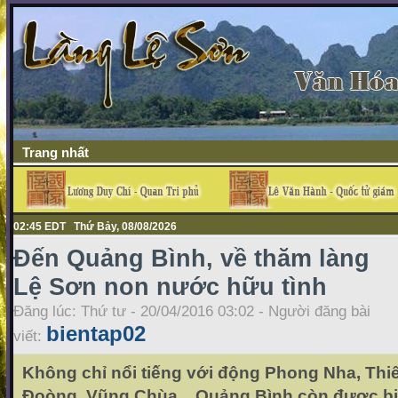
Trang nhất
02:45 EDT Thứ Bảy, 08/08/2026
Đến Quảng Bình, về thăm làng
Lệ Sơn non nước hữu tình
Đăng lúc: Thứ tư - 20/04/2016 03:02 - Người đăng bài
bientap02
viết:
Không chỉ nổi tiếng với động Phong Nha, Th
Đoòng, Vũng Chùa... Quảng Bình còn được bi