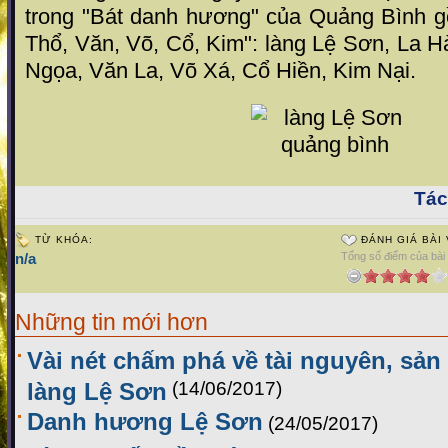
trong "Bát danh hương" của Quảng Bình 
Thổ, Văn, Võ, Cổ, Kim": làng Lệ Sơn, La 
Ngọa, Văn La, Võ Xá, Cổ Hiền, Kim Nại.
Tác 
TỪ KHÓA:
ĐÁNH GIÁ BÀI 
n/a
Tổng số điểm của bài v
Những tin mới hơn
Vài nét chấm phá về tài nguyên, sản
làng Lệ Sơn
(14/06/2017)
Danh hương Lệ Sơn
(24/05/2017)