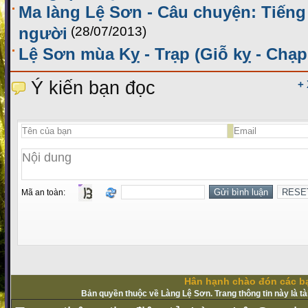
Ma làng Lệ Sơn - Câu chuyện: Tiếng
người
(28/07/2013)
Lệ Sơn mùa Kỵ - Trạp (Giỗ kỵ - Chạp
Ý kiến bạn đọc
+
Mã an toàn:
Hân hạnh chào đón các bạ
Bản quyền thuộc về Làng Lệ Sơn. Trang thông tin này là t