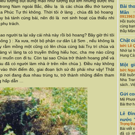
nhiều tượng bụt dung mạo như tượng bụt lớn nhưng được thu
Bài th
 trong Nam ngoài Bắc, điều lạ là các chùa đều thờ tượng
a Phúc Tự thì không. Thời tôi ở làng , chùa đã bỏ hoang
Mân
0913963
y bá tánh cúng bái, nên đó là nơi sinh hoạt của thiếu nhi
Hồi trướ
phụ trách.
cùng bạn
thầy Mân
sao người ta lại xây cái nhà này rồi bỏ hoang? Bây giờ thì tôi
Chặt c
 không ) : Xa xưa, một bộ phận cư dân Lệ Sơn , nếu không là
bởi: Lê 
gày rằm mồng một cũng có lên chùa cúng bái.Trụ trì chùa và
Nhớ lại 
 làng vì làng ta có truyền thống hiếu học, cha mẹ nào cũng
Hung Cày
 muốn con đi tu. Còn tại sao Chùa trở thành hoang phế và
âu đã có người làm nhà ở trên nền chùa ). Điều này không
Một g
vào thời điểm đó, giai đoạn lịch sử đó phải như vậy! Thật
bởi: Ng
hắp nơi đang đua nhau trùng tu, trở thành những điểm tham
Rất buồn
Nha Tran
ng hấp dẫn …
sách...Vi
Gửi co
Mệ Phươn
Bài thơ 
Lê Đì
nước "
Trọng Đạ
Bài viết 
đã có n