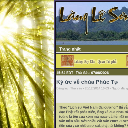
Trang nhất
15:54 EDT Thứ Sáu, 07/08/2026
Ký ức về chùa Phúc Tự
Đăng lúc: Thứ sáu - 26/12/2014 16:03 - Người đăng 
Theo "Lịch sử Việt Nam đại cương " thì vào 
đạo Phật rất phát triển, làng xã đua nhau
(cũng là tên của xóm mà ngay cái tên đã m
vẫn hiện hữu với nhiều cật vấn chưa được
tiền của ; có nhiều sư sải, phật tử không