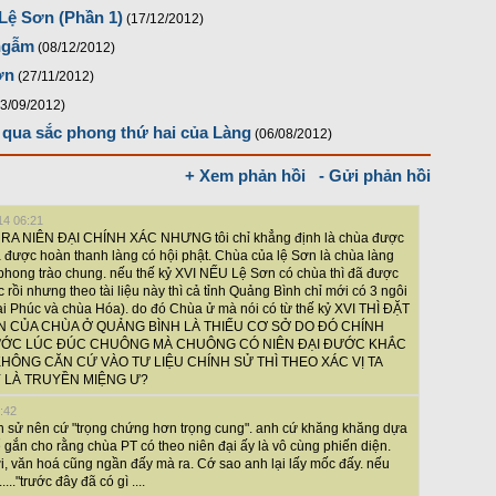
Lệ Sơn (Phần 1)
(17/12/2012)
 ngẫm
(08/12/2012)
ơn
(27/11/2012)
13/09/2012)
 qua sắc phong thứ hai của Làng
(06/08/2012)
+ Xem phản hồi
- Gửi phản hồi
14 06:21
RA NIÊN ĐẠI CHÍNH XÁC NHƯNG tôi chỉ khẳng định là chùa được
 được hoàn thanh làng có hội phật. Chùa của lệ Sơn là chùa làng
hong trào chung. nếu thế kỷ XVI NẾU Lệ Sơn có chùa thì đã được
c rồi nhưng theo tài liệu này thì cả tỉnh Quảng Bình chỉ mới có 3 ngôi
i Phúc và chùa Hóa). do đó Chùa ử mà nói có từ thế kỷ XVI THÌ ĐẶT
N CỦA CHÙA Ở QUẢNG BÌNH LÀ THIẾU CƠ SỞ DO ĐÓ CHÍNH
RƯỚC LÚC ĐÚC CHUÔNG MÀ CHUÔNG CÓ NIÊN ĐẠI ĐƯỚC KHẮC
KHÔNG CĂN CỨ VÀO TƯ LIỆU CHÍNH SỬ THÌ THEO XÁC VỊ TA
 LÀ TRUYỀN MIỆNG Ư?
:42
ịch sử nên cứ "trọng chứng hơn trọng cung". anh cứ khăng khăng dựa
 gắn cho rằng chùa PT có theo niên đại ấy là vô cùng phiến diện.
ời, văn hoá cũng ngần đấy mà ra. Cớ sao anh lại lấy mốc đấy. nếu
..."trước đây đã có gì ....