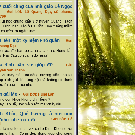
ơ cuối cùng của nhà giáo Lê Ngọc
-
Gửi bởi: Lê Quang Đạt, số phone:
799
c đi học chung cấp 3 ở huyện Quảng Trạch
 Hạnh, bạn Hào ở Ba Đồn. Hay xuống thăm
 chuyện trò ngâm thơ
ủi lèn, một kỷ niệm khó quên
-
Gửi
Quang Đạt
hồi xưa đi chăn bò cùng các bạn ở Hung Tắt,
. Nay đâu còn cảnh đó nữa?
ia đình cần sự giúp đỡ
-
Gửi
uyen Van Thanh
 vì Thay mặt Hội đồng hương Văn hoá tại
g trích gửi tiền ủng hộ mà không có danh
ệc đã qua...Thôi nhé!
n gái Mẹ
-
Gửi bởi: Hung Lan
g còn khỏe không chi Hồng ?
hay đáo để, đọc mà nước mắt chảy dài.
nh Khôi; Quê hương là nơi con
chở che con đi..."
-
Gửi bởi: Lê
i
rất là một lời tri ân với cụ Lê Đình Khôi người
hững hành động đẹp đóng góp cho cộng