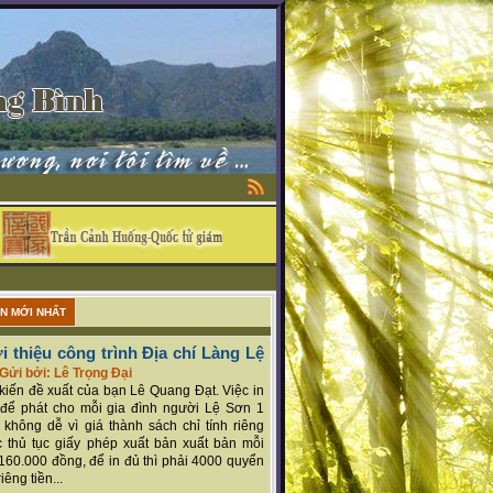
ẬN MỚI NHẤT
i thiệu công trình Địa chí Làng Lệ
Gửi bởi: Lê Trọng Đại
ý kiến đề xuất của bạn Lê Quang Đạt. Việc in
để phát cho mỗi gia đình người Lệ Sơn 1
 không dễ vì giá thành sách chỉ tính riêng
 thủ tục giấy phép xuất bản xuất bản mỗi
160.000 đồng, để in đủ thì phải 4000 quyển
iêng tiền...