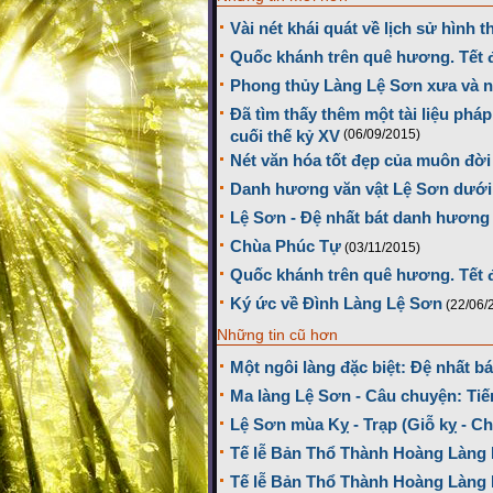
Vài nét khái quát về lịch sử hình 
Quốc khánh trên quê hương. Tết 
Phong thủy Làng Lệ Sơn xưa và 
Đã tìm thấy thêm một tài liệu phá
cuối thế kỷ XV
(06/09/2015)
Nét văn hóa tốt đẹp của muôn đờ
Danh hương văn vật Lệ Sơn dưới g
Lệ Sơn - Đệ nhất bát danh hương
Chùa Phúc Tự
(03/11/2015)
Quốc khánh trên quê hương. Tết 
Ký ức về Đình Làng Lệ Sơn
(22/06/
Những tin cũ hơn
Một ngôi làng đặc biệt: Đệ nhất 
Ma làng Lệ Sơn - Câu chuyện: Ti
Lệ Sơn mùa Kỵ - Trạp (Giỗ kỵ - C
Tế lễ Bản Thổ Thành Hoàng Làng 
Tế lễ Bản Thổ Thành Hoàng Làng 