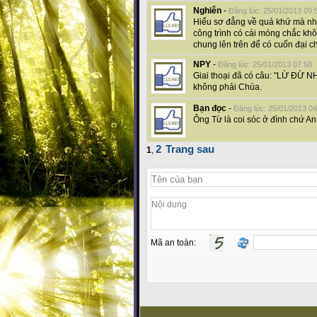
Nghiên
-
Đăng lúc: 25/01/2013 09:
Hiểu sơ đẳng về quá khứ mà nhầ
công trình có cái móng chắc khôn
chung lên trên để có cuốn đại c
NPY
-
Đăng lúc: 25/01/2013 07:50
Giai thoại đã có câu: "LỪ ĐỪ NH
không phải Chùa.
Bạn đọc
-
Đăng lúc: 25/01/2013 04
Ông Từ là coi sóc ở đình chứ Anh 
2
Trang sau
1
,
Mã an toàn: