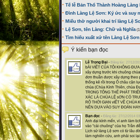
Tế lễ Bản Thổ Thành Hoàng Làng 
Đình Làng Lệ Sơn: Ký ức và suy
Miếu thờ người khai trí làng Lệ S
Lệ Sơn, tên Làng: Chữ và Nghĩa
(
Tìm hiểu xuất xứ tên Làng Lệ Sơn
Ý kiến bạn đọc
Lê Trọng Đại
-
Đăng lúc: 27/12/20
bÀI VIẾT CỦA TÔI KHÔNG ĐƯA 
xây dựng trước khi chuông chùa
đơn thuần được xây dựng theo p
thống kê rồi trong Ô châu cận lụ
chùa (Chùa Kính Thiên, chùa Đạ
TRONG TỔNG THỂ PHÁT TRIỂ
XÁC LÀ CHÙA LỆ sƠN CÓ T
RÕ THỜI GIAN vIẾT VỀ CHÙA 
NÊN DỰA VÀO SUY ĐOÁN HAY
Bạn đọc
-
Đăng lúc: 27/12/2014 03
Anh đại kính mến, vì anh làm l
vào "cái chuông" của họ Trần để
Lịch sử làng Lệ sơn có từ lâu đ
làm nghiên cứu, anh phải soi lại..