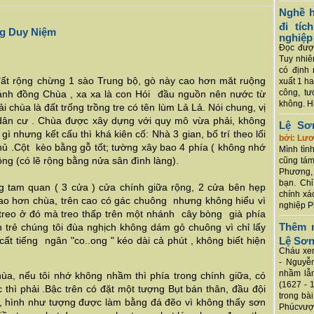
Nghề h
đi tí
ng Duy Niệm
nghiệp
Đọc được
Tuy nhiê
có định 
đất rộng chừng 1 sào Trung bộ, gò này cao hơn măt ruộng
xuất 1 h
công, tư
ánh đồng Chùa , xa xa là con Hói đầu nguồn nên nước từ
không. Hi
 chùa là đất trống trồng tre có tên lùm Lả Lả. Nói chung, vị
xa dân cư . Chùa được xây dựng với quy mô vừa phải, không
Lệ Sơ
ì nhưng kết cấu thì khá kiên cố: Nhà 3 gian, bố trí theo lối
bởi: Lư
hủ .Cột kèo bằng gỗ tốt; tường xây bao 4 phía ( không nhớ
Mình tình
ộng (có lẽ rộng bằng nửa sân đình làng).
cũng tám
Phương, 
bạn. Chỉ
ng tam quan ( 3 cửa ) cửa chính giữa rộng, 2 cửa bên hẹp
chính xá
cao hơn chùa, trên cao có gác chuông nhưng không hiểu vì
nghiệp P
treo ở đó mà treo thấp trên một nhánh cây bòng già phía
Thêm m
 trẻ chúng tôi đùa nghịch không dám gỏ chuông vì chỉ lấy
ất tiếng ngân "co..ong " kéo dài cả phút , không biết hiện
Lệ Sơ
Cháu xem
- Nguyễ
nhầm lẫn
ùa, nếu tôi nhớ không nhầm thì phía trong chính giữa, có
(1627 - 
 thì phải .Bậc trên có đặt một tượng Bụt bán thân, đầu đội
trong bà
 hình như tượng được làm bằng đá đẽo vì không thấy sơn
Phúcvượt