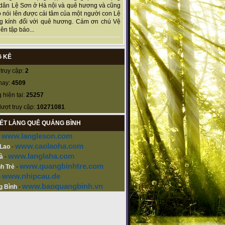
dân Lệ Sơn ở Hà nội và quê hương và cũng
 nói lên được cái tâm của một người con Lệ
g kính đối với quê hương. Cảm ơn chú Vệ
ên tập báo...
 KÊ
truy cập:
2
nay:
4509
 hiện tại:
25257
lượt truy cập:
10271081
KẾT LÀNG QUÊ QUẢNG BÌNH
www.langleson.com
-
www.caolaoha.com
 Lao
-
www.langlaha.com
à
-
www.quangbinhtre.com
h Trẻ
-
www.nhipcau.de
-
www.baoquangbinh.vn
g Bình
-