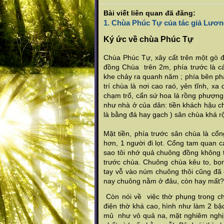
Bài viết liên quan đã đăng:
1.
Chùa Phúc Tự của tác giả Lươ
Ký ức về chùa Phúc Tự
Chùa Phúc Tự, xây cất trên một gò 
đồng Chùa trên 2m, phía trước là c
khe chảy ra quanh năm ; phía bên phải
trí chùa là nơi cao raó, yên tĩnh, 
chạm trổ, cẩn sứ hoa lá rồng phượng g
như nhà ở của dân: tiền khách hậu c
là bằng đá hay gạch ) sân chùa khá r
Mặt tiền, phía trước sân chùa là cổ
hơn, 1 người đi lọt. Cổng tam quan 
sao tôi nhớ quả chuông đồng không 
trước chùa. Chuông chùa kêu to, bọn
tay vỗ vào núm chuông thôi cũng đã c
nay chuông nằm ở đâu, còn hay mất?
Còn nói về việc thờ phụng trong ch
điện thờ khá cao, hình như làm 2 bậc
mủ như vỏ quả na, mặt nghiêm nghị,