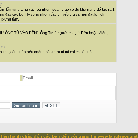
59
m lẫn tung tung cả, liệu nhóm soạn thảo có đủ khả năng để tạo ra 1
g đây các bọ. Hy vọng nhóm cầu thị tiếp thu và nên đặt lợi ích
hí xứng tầm.
Ư ÔNG TỪ VÀO ĐỀN". Ông Từ là người coi giữ Đền hoặc Miếu,
:28
Đại, còn chùa nếu không có sư trụ trì thì chỉ có sãi thôi
Hân hạnh chào đón các bạn đến với trang tin www.langleson.net