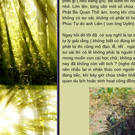
phết gì ( nếu bằng gỗ). Bệ dưới thì 
nhỏ. Lớn lên, từng vãn một số chùa
Phật Bà Quan Thế âm, trong khi chù
không có sư sải, không có phật tử ha
Phúc Tự do anh Liên ( con ông Uyển) 
Ngay hồi đó tôi đã có suy nghĩ là tại 
tự lý giải rằng ( không biết có đúng
phật tử thì cũng mộ đạo, lễ, tết , n
sư sải thì có lẽ không phải là người
mong muốn con cái học chữ, không ai
nay đã không còn vết tích ? (nghe đ
nên nhắc lại vì nhận thức con người 
đáng tiếc, khi bây giờ chùa chiền k
quan du lịch hoặc sinh hoạt cộng đồ