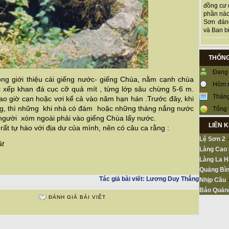
đồng cư 
phần nào
Sơn đán
và Ban bi
THỐNG
Đang 
ng giới thiệu cái giếng nước- giếng Chùa, nằm cạnh chùa
Hôm 
 xếp khan đá cục cỡ quả mít , từng lớp sâu chừng 5-6 m.
Tháng
bao giờ cạn hoặc vơi kể cả vào năm hạn hán .Trước đây, khi
g, thì những khi nhà có đám hoặc những tháng nắng nước
Tổng 
 người xóm ngoài phải vào giếng Chùa lấy nước.
LIÊN 
rất tự hào với địa dư của mình, nên có câu ca rằng :
Lệ Sơn 2
át
Làng Cao
Làng La H
Quảng Bìn
Tác giả bài viết:
Lương Duy Thắng
Nhịp Cầu
Báo Quản
ĐÁNH GIÁ BÀI VIẾT