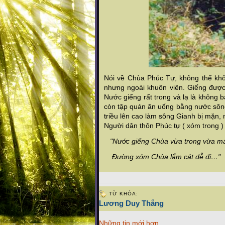
Nói về Chùa Phúc Tự, không thể khô
nhưng ngoài khuôn viên. Giếng được
Nước giếng rất trong và lạ là không 
còn tập quán ăn uống bằng nước sôn
triều lên cao làm sông Gianh bị mặn,
Người dân thôn Phúc tự ( xóm trong ) 
"Nước giếng Chùa vừa trong vừa m
Đường xóm Chùa lắm cát dễ đi…"
TỪ KHÓA:
Lương Duy Thắng
Những tin mới hơn