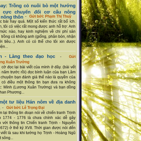
ay: Trồng cỏ nuôi bò một hướng
ch cực chuyển đổi cơ cấu nông
 nông thôn
-
Gửi bởi: Phạm Thị Thuỳ
 bài hay quá. Một số kiến thức rất bổ ích.
n, tôi có việc rất mong được anh hỗ trợ: Anh
mức nào, hay kinh nghiệm về chi phí sản
a trồng cỏ không anh (giống, phân bón, nhận
ới tiêu...). Anh có có thể cho tôi xin được
ện...
n - Làng theo đạo học
-
Gửi
ơng Xuân Trường
 cờ đọc lại bài viết của mình ở đây. (bài vết
 năm trước rồi) đọc bình luận của bạn Lâm
chuyện bạn đánh giá thế nào là quyền của
 có điều một thông tin bạn đưa ra không
c: Mình (Lương Xuân Trường) và bạn dồng
han Phương...
ột tư liệu Hán nôm về địa danh
n
-
Gửi bởi: Lê Trọng Đại
 lại thông tin đoạn nói về chiến tranh Trịnh
n 1774 - 1776 là chưa chính xác dễ gây
 với thông tin Chiến tranh Trịnh - Nguyễn
1672) ở thế kỷ XVII. Thời gian được nói đến
i viết là sau khi tướng họ Trịnh - Hoàng Ngũ
 sông...