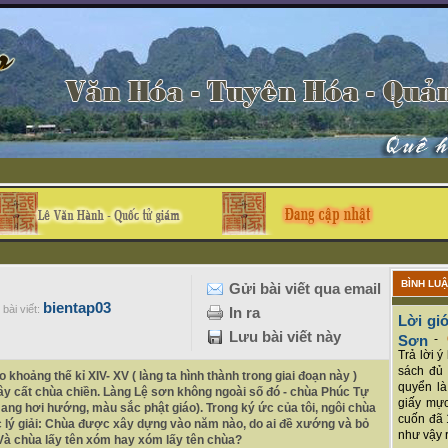
BÌNH LU
Gửi bài viết qua email
bientap03
bài viết:
In ra
Lời giớ
Lưu bài viết này
Sơn
-
Trả lời 
sách đủ 
khoảng thế kỉ XIV- XV ( làng ta hình thành trong giai đoạn này )
quyển là
 xây cất chùa chiền. Làng Lệ sơn không ngoài số đó - chùa Phúc Tự
giấy mực
ang hơi hướng, màu sắc phật giáo). Trong ký ức của tôi, ngôi chùa
cuốn đã 
 lý giải: Chùa được xây dựng vào năm nào, do ai đề xướng và bỏ
như vậy r
? Và chùa lấy tên xóm hay xóm lấy tên chùa?