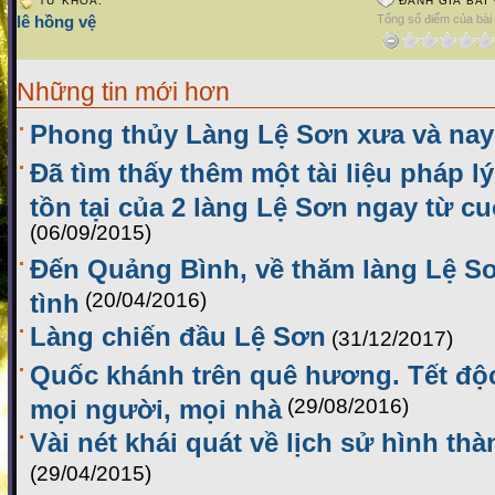
TỪ KHÓA:
ĐÁNH GIÁ BÀI 
lê hồng vệ
Tổng số điểm của bài v
Những tin mới hơn
Phong thủy Làng Lệ Sơn xưa và nay
Đã tìm thấy thêm một tài liệu pháp 
tồn tại của 2 làng Lệ Sơn ngay từ cu
(06/09/2015)
Đến Quảng Bình, về thăm làng Lệ 
tình
(20/04/2016)
Làng chiến đầu Lệ Sơn
(31/12/2017)
Quốc khánh trên quê hương. Tết độ
mọi người, mọi nhà
(29/08/2016)
Vài nét khái quát về lịch sử hình th
(29/04/2015)