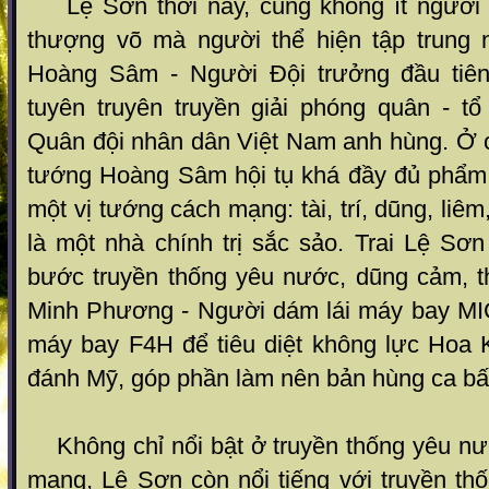
Lệ Sơn thời nay, cũng không ít người t
thượng võ mà người thể hiện tập trung 
Hoàng Sâm - Người Đội trưởng đầu tiê
tuyên truyên truyền giải phóng quân - tổ
Quân đội nhân dân Việt Nam anh hùng. Ở 
tướng Hoàng Sâm hội tụ khá đầy đủ phẩm 
một vị tướng cách mạng: tài, trí, dũng, liê
là một nhà chính trị sắc sảo. Trai Lệ Sơ
bước truyền thống yêu nước, dũng cảm, 
Minh Phương - Người dám lái máy bay MIG
máy bay F4H để tiêu diệt không lực Hoa
đánh Mỹ, góp phần làm nên bản hùng ca bất
Không chỉ nổi bật ở truyền thống yêu nư
mạng, Lệ Sơn còn nổi tiếng với truyền th