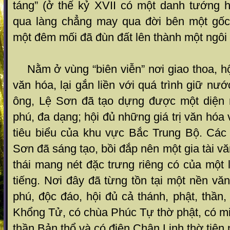
táng” (ở thế kỷ XVII có một danh tướng h
qua làng chẳng may qua đời bên một gốc
một đêm mối đã đùn đất lên thành một ngô
Nằm ở vùng “biên viễn” nơi giao thoa, hộ
văn hóa, lại gắn liền với quá trình giữ nư
ông, Lệ Sơn đã tạo dựng được một diện
phú, đa dạng; hội đủ những giá trị văn hóa v
tiêu biểu của khu vực Bắc Trung Bộ. Các 
Sơn đã sáng tạo, bồi đắp nên một gia tài v
thái mang nét đặc trưng riêng có của một 
tiếng. Nơi đây đã từng tồn tại một nền vă
phú, độc đáo, hội đủ cả thánh, phật, thần,
Khổng Tử, có chùa Phúc Tự thờ phật, có m
thần Bản thổ và có điện Chân Linh thờ t