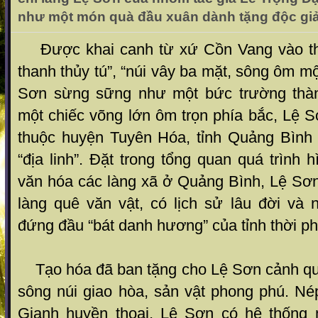
như một món quà đầu xuân dành tặng độc giả
Được khai canh từ xứ Cồn Vang vào thờ
thanh thủy tú”, “núi vây ba mặt, sông ôm mộ
Sơn sừng sững như một bức trường thà
một chiếc võng lớn ôm trọn phía bắc, Lệ 
thuộc huyện Tuyên Hóa, tỉnh Quảng Bình
“địa linh”. Đặt trong tổng quan quá trình h
văn hóa các làng xã ở Quảng Bình, Lệ Sơn
làng quê văn vật, có lịch sử lâu đời và 
đứng đầu “bát danh hương” của tỉnh thời ph
Tạo hóa đã ban tặng cho Lệ Sơn cảnh quan
sông núi giao hòa, sản vật phong phú. N
Gianh huyền thoại, Lệ Sơn có hệ thống 