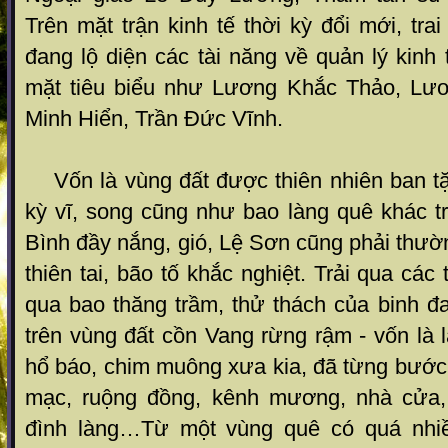
Trên mặt trận kinh tế thời kỳ đổi mới, tr
đang lộ diện các tài năng về quản lý kin
mặt tiêu biểu như Lương Khắc Thảo, Lư
Minh Hiển, Trần Đức Vĩnh.
Vốn là vùng đất được thiên nhiên ban t
kỳ vĩ, song cũng như bao làng quê khác 
Bình đầy nắng, gió, Lệ Sơn cũng phải thườ
thiên tai, bão tố khắc nghiệt. Trải qua các 
qua bao thăng trầm, thử thách của binh đao
trên vùng đất cồn Vang rừng rậm - vốn là l
hổ báo, chim muông xưa kia, đã từng bước
mạc, ruộng đồng, kênh mương, nhà cửa,
đình làng…Từ một vùng quê có quá nhiề