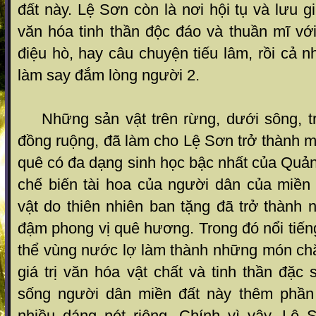
đất này. Lệ Sơn còn là nơi hội tụ và lưu g
văn hóa tinh thần độc đáo và thuần mĩ vớ
điệu hò, hay câu chuyện tiếu lâm, rồi cả n
làm say đắm lòng người
2
.
Những sản vật trên rừng, dưới sông, tr
đồng ruộng, đã làm cho Lệ Sơn trở thành 
quê có đa dạng sinh học bậc nhất của Quả
chế biến tài hoa của người dân của miền
vật do thiên nhiên ban tặng đã trở thàn
đậm phong vị quê hương. Trong đó nổi tiếng
thể vùng nước lợ làm thành những món chắ
giá trị văn hóa vật chất và tinh thần đặc
sống người dân miền đất này thêm phầ
nhiều dáng nét riêng. Chính vì vậy, Lệ 