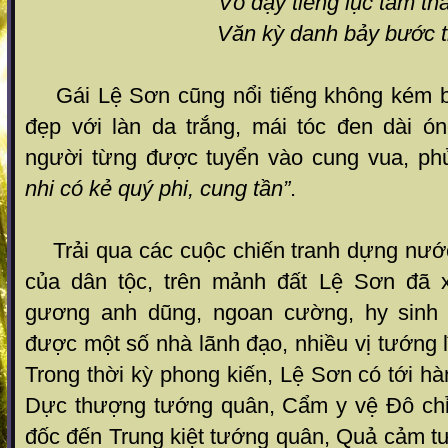
“Võ dậy tiếng lục tam th
Văn kỳ danh bảy bước thành
Gái Lệ Sơn cũng nổi tiếng không kém bở
đẹp với làn da trắng, mái tóc đen dài 
người từng được tuyển vào cung vua, ph
nhi có kẻ quý phi, cung tần”
.
Trải qua các cuộc chiến tranh dựng nước
của dân tộc, trên mảnh đất Lệ Sơn đã x
gương anh dũng, ngoan cường, hy sinh 
được một số nhà lãnh đạo, nhiều vị tướng l
Trong thời kỳ phong kiến, Lệ Sơn có tới h
Dực thượng tướng quân, Cẩm y vệ Đô chỉ
đốc đến Trung kiệt tướng quân, Quả cảm t