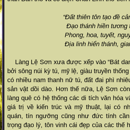
“Đất thiên tôn tạ
Đạo thánh hiền tương tác 
Phong, hoa, tuyết, nguyệt, 
Địa linh hiển thánh, giang lâm
Làng Lệ Sơn xưa được xếp vào “Bát dan
bởi sông núi kỳ tú, mỹ lệ, giàu truyền thố
có nhiều nam thanh nữ tú, đất đai phì nh
sản vật dồi dào. Hơn thế nữa, Lệ Sơn còn
làng quê có hệ thống các di tích văn hóa v
giá trị về kiến trúc và mỹ thuật, lại có 
quán, tín ngưỡng cũng như đức tính cần 
trọng đạo lý, tôn vinh cái đẹp của các thế