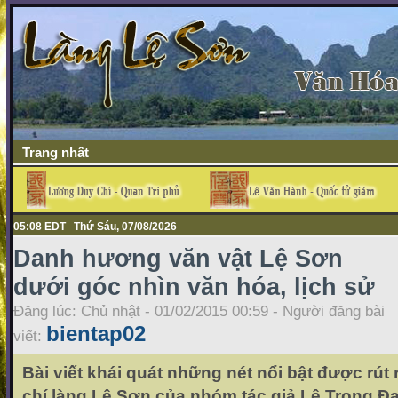
Trang nhất
05:08 EDT Thứ Sáu, 07/08/2026
Danh hương văn vật Lệ Sơn
dưới góc nhìn văn hóa, lịch sử
Đăng lúc: Chủ nhật - 01/02/2015 00:59 - Người đăng bài
bientap02
viết:
Bài viết khái quát những nét nổi bật được rút 
chí làng Lệ Sơn của nhóm tác giả Lê Trọng Đ