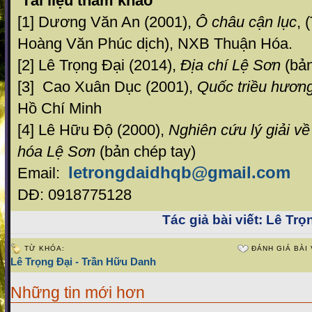
Tài liệu tham khảo
[1] Dương Văn An (2001),
Ô châu cận lục
, 
Hoàng Văn Phúc dịch), NXB Thuận Hóa.
[2] Lê Trọng Đại (2014),
Địa chí Lệ Sơn
(bản
[3] Cao Xuân Dục (2001),
Quốc triều hương
Hồ Chí Minh
[4] Lê Hữu Độ (2000),
Nghiên cứu lý giải v
hóa Lệ Sơn
(bản chép tay)
letrongdaidhqb@gmail.com
Email:
DĐ: 0918775128
Tác giả bài viết:
Lê Trọn
TỪ KHÓA:
ĐÁNH GIÁ BÀI 
Lê Trọng Đại - Trần Hữu Danh
Những tin mới hơn