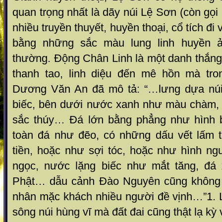
quan trọng nhất là dãy núi Lệ Sơn (còn gọi
nhiều truyền thuyết, huyền thoại, cổ tích đi
bằng những sắc màu lung linh huyền ả
thường. Động Chân Linh là một danh thắng 
thanh tao, linh diệu đến mê hồn mà tr
Dương Văn An đã mô tả: “…lưng dựa núi
biếc, bên dưới nước xanh như màu chàm, 
sắc thúy… Đá lớn bằng phẳng như hình 
toàn đá như đẽo, có những dấu vết lấm 
tiền, hoặc như sợi tóc, hoặc như hình ng
ngọc, nước lặng biếc như mắt tăng, đ
Phật… dẫu cảnh Đào Nguyên cũng không
nhân mặc khách nhiều người đề vịnh…”
1
.
sông núi hùng vĩ mà đất đai cũng thật lạ kỳ 