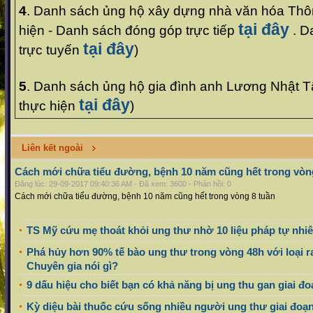
4
. Danh sách ủng hộ xây dựng nhà văn hóa Thô
tại đây
hiện - Danh sách đóng góp trực tiếp
. D
tại đây
trực tuyến
)
5
. Danh sách ủng hộ gia đình anh Lương Nhật T
tại đây
thực hiện
)
Liên kết ngoài
Cách mới chữa tiểu đường, bệnh 10 năm cũng hết trong vòn
Đăng lúc: 29-09-2017 09:40:36 AM - Đã xem: 3600 - Phản hồi: 0
Cách mới chữa tiểu đường, bệnh 10 năm cũng hết trong vòng 8 tuần
TS Mỹ cứu mẹ thoát khỏi ung thư nhờ 10 liệu pháp tự nhiê
Phá hủy hơn 90% tế bào ung thư trong vòng 48h với loại ra
Chuyên gia nói gì?
9 dấu hiệu cho biết bạn có khả năng bị ung thu gan giai đ
Kỳ diệu bài thuốc cứu sống nhiều người ung thư giai đoạn