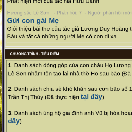
Phát hiện mới của tác hỉa Hữu Danh
Hương sắc Lệ Sơn - Phản hồi: 7 - Người phản hồi mớ
Gửi con gái Mẹ
Giới thiệu bài thơ của tác giả Lương Duy Hoàn
Bàu và tất cả những người Mẹ có con đi xa
CHƯƠNG TRÌNH - TIÊU ĐIỂM
1
. Danh sách
đóng góp của con cháu Họ Lương 
Lệ Sơn nhằm tôn tạo lại nhà thờ Họ sau bão
(
Đã 
2
. Danh sách
chia sẻ khó khăn sau cơn bão số 1
tại đây
Trần Thị Thủy
(
Đã thực hiện
)
3
. Danh sách ủng hộ gia đình anh Vũ bị hỏa hoạ
đây
)