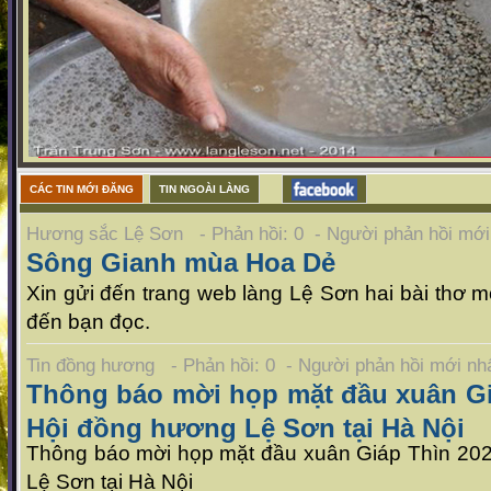
CÁC TIN MỚI ĐĂNG
TIN NGOÀI LÀNG
Hương sắc Lệ Sơn - Phản hồi: 0 - Người phản hồi mớ
Sông Gianh mùa Hoa Dẻ
Xin gửi đến trang web làng Lệ Sơn hai bài thơ mới
đến bạn đọc.
Tin đồng hương - Phản hồi: 0 - Người phản hồi mới n
Thông báo mời họp mặt đầu xuân Gi
Hội đồng hương Lệ Sơn tại Hà Nội
Thông báo mời họp mặt đầu xuân Giáp Thìn 20
Lệ Sơn tại Hà Nội