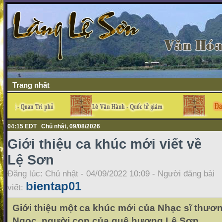
Trang nhất
04:15 EDT Chủ nhật, 09/08/2026
Giới thiệu ca khúc mới viết về
Lệ Sơn
Đăng lúc: Chủ nhật - 04/09/2022 10:09 - Người đăng bài
bientap01
viết:
Giới thiệu một ca khúc mới của Nhạc sĩ thươ
Ngọc, người con của quê hương Lệ Sơn.