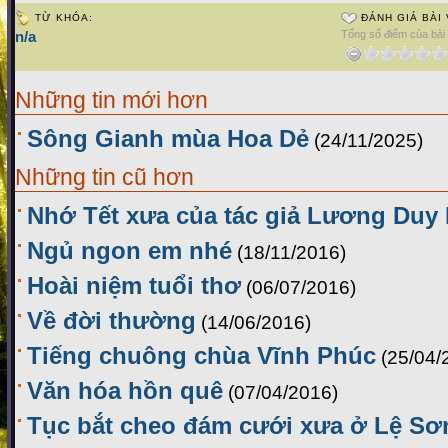
TỪ KHÓA:
ĐÁNH GIÁ BÀI 
n/a
Tổng số điểm của bài v
Những tin mới hơn
Sông Gianh mùa Hoa Dẻ
(24/11/2025)
Những tin cũ hơn
Nhớ Tết xưa của tác giả Lương Duy
Ngủ ngon em nhé
(18/11/2016)
Hoài niệm tuổi thơ
(06/07/2016)
Về đời thường
(14/06/2016)
Tiếng chuông chùa Vĩnh Phúc
(25/04/
Văn hóa hồn quê
(07/04/2016)
Tục bắt cheo đám cưới xưa ở Lệ Sơ