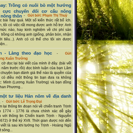
ay: Trồng cỏ nuôi bò một hướng
ch cực chuyển đổi cơ cấu nông
 nông thôn
-
Gửi bởi: Phạm Thị Thuỳ
 bài hay quá. Một số kiến thức rất bổ ích.
n, tôi có việc rất mong được anh hỗ trợ: Anh
mức nào, hay kinh nghiệm về chi phí sản
a trồng cỏ không anh (giống, phân bón, nhận
ới tiêu...). Anh có có thể cho tôi xin được
ện...
n - Làng theo đạo học
-
Gửi
ơng Xuân Trường
 cờ đọc lại bài viết của mình ở đây. (bài vết
 năm trước rồi) đọc bình luận của bạn Lâm
chuyện bạn đánh giá thế nào là quyền của
 có điều một thông tin bạn đưa ra không
c: Mình (Lương Xuân Trường) và bạn dồng
han Phương...
ột tư liệu Hán nôm về địa danh
n
-
Gửi bởi: Lê Trọng Đại
 lại thông tin đoạn nói về chiến tranh Trịnh
n 1774 - 1776 là chưa chính xác dễ gây
 với thông tin Chiến tranh Trịnh - Nguyễn
1672) ở thế kỷ XVII. Thời gian được nói đến
i viết là sau khi tướng họ Trịnh - Hoàng Ngũ
 sông...