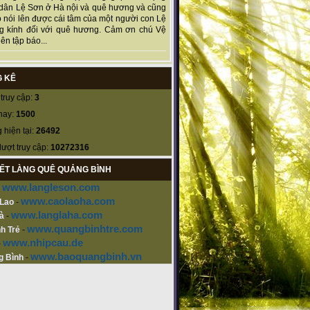
dân Lệ Sơn ở Hà nội và quê hương và cũng
 nói lên được cái tâm của một người con Lệ
g kính đối với quê hương. Cảm ơn chú Vệ
ên tập báo...
 KÊ
truy cập:
3
nay:
1500
 hiện tại:
26492
lượt truy cập:
10272316
KẾT LÀNG QUÊ QUẢNG BÌNH
www.langleson.com
-
www.caolaoha.com
 Lao
-
www.langlaha.com
à
-
www.quangbinhtre.com
h Trẻ
-
www.nhipcau.de
-
www.baoquangbinh.vn
g Bình
-