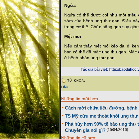
Ngứa
Ngứa có thể được coi như một triệu
sớm của bệnh ung thư gan. Điều này 
trong cơ thể. Chức năng gan suy giảm 
Mệt mỏi
Nếu cảm thấy mệt mỏi kéo dài đi kèm
bạn có thể đã mắc ung thư gan. Mặc 
ở bệnh nhân ung thư gan.
Tác giả bài viết:
http://baoduhoc.v
TỪ KHÓA:
n/a
Những tin mới hơn
Cách mới chữa tiểu đường, bệnh 
TS Mỹ cứu mẹ thoát khỏi ung thư 
Phá hủy hơn 90% tế bào ung thư tr
Chuyên gia nói gì?
(15/04/2016)
Những tin cũ hơn