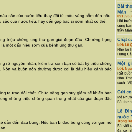
Bài th
Mân
 màu sắc của nước tiểu thay đổi từ màu vàng sẫm đến nâu.
0913963
 sắc của nước tiểu, hãy đến gặp bác sĩ sớm nhất có thể.
Hồi trướ
cùng bạn
thầy Mân
Chặt c
ững triệu chứng ung thư gan giai đoạn đầu. Chướng bụng
n là một dấu hiệu sớm của bệnh ung thư gan.
bởi: Lê 
Nhớ lại 
Hung Cày
Một g
g rõ nguyên nhân, kiểm tra xem bạn có bất kỳ triệu chứng
. Nôn và buồn nôn thường được coi là dấu hiệu cảnh báo
bởi: Ng
Rất buồn
Nha Tran
sách...Vi
Gửi co
úng ta trao đổi chất. Chức năng gan suy giảm sẽ khiến bạn
Mệ Phươn
trong những triệu chứng quan trọng nhất của giai đoạn đầu
Bài thơ 
Lê Đì
nước "
Trọng Đạ
sẽ dẫn đến đau bụng. Nếu bạn bị đau bụng cùng với gan nở
Bài viết 
gan.
đã có n