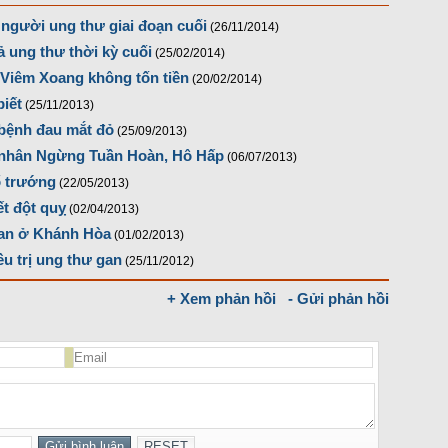
 người ung thư giai đoạn cuối
(26/11/2014)
 ung thư thời kỳ cuối
(25/02/2014)
h Viêm Xoang không tốn tiền
(20/02/2014)
biết
(25/11/2013)
bệnh đau mắt đỏ
(25/09/2013)
 nhân Ngừng Tuần Hoàn, Hô Hấp
(06/07/2013)
ổ trướng
(22/05/2013)
ết đột quỵ
(02/04/2013)
gan ở Khánh Hòa
(01/02/2013)
 trị ung thư gan
(25/11/2012)
+ Xem phản hồi
- Gửi phản hồi