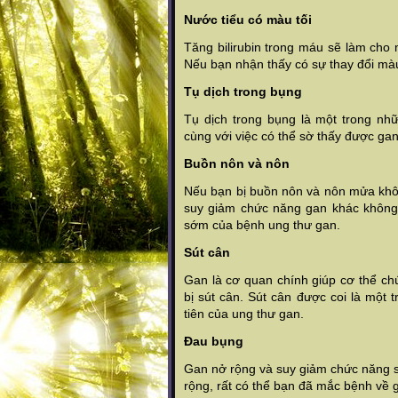
Nước tiểu có màu tối
Tăng bilirubin trong máu sẽ làm cho
Nếu bạn nhận thấy có sự thay đổi màu
Tụ dịch trong bụng
Tụ dịch trong bụng là một trong nh
cùng với việc có thể sờ thấy được ga
Buồn nôn và nôn
Nếu bạn bị buồn nôn và nôn mửa khôn
suy giảm chức năng gan khác không
sớm của bệnh ung thư gan.
Sút cân
Gan là cơ quan chính giúp cơ thể ch
bị sút cân. Sút cân được coi là một 
tiên của ung thư gan.
Đau bụng
Gan nở rộng và suy giảm chức năng 
rộng, rất có thể bạn đã mắc bệnh về 