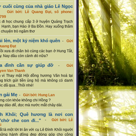
ơ cuối cùng của nhà giáo Lê Ngọc
-
Gửi bởi: Lê Quang Đạt, số phone:
799
c đi học chung cấp 3 ở huyện Quảng Trạch
 Hạnh, bạn Hào ở Ba Đồn. Hay xuống thăm
 chuyện trò ngâm thơ
ủi lèn, một kỷ niệm khó quên
-
Gửi
Quang Đạt
hồi xưa đi chăn bò cùng các bạn ở Hung Tắt,
. Nay đâu còn cảnh đó nữa?
ia đình cần sự giúp đỡ
-
Gửi
uyen Van Thanh
 vì Thay mặt Hội đồng hương Văn hoá tại
g trích gửi tiền ủng hộ mà không có danh
ệc đã qua...Thôi nhé!
n gái Mẹ
-
Gửi bởi: Hung Lan
g còn khỏe không chi Hồng ?
hay đáo để, đọc mà nước mắt chảy dài.
nh Khôi; Quê hương là nơi con
chở che con đi..."
-
Gửi bởi: Lê
i
rất là một lời tri ân với cụ Lê Đình Khôi người
hững hành động đẹp đóng góp cho cộng