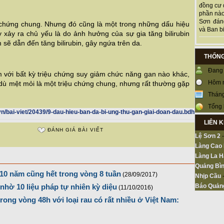
đồng cư 
phần nào
Sơn đán
 chứng chung. Nhưng đó cũng là một trong những dấu hiệu
và Ban bi
xảy ra chủ yếu là do ảnh hưởng của sự gia tăng bilirubin
sẽ dẫn đến tăng bilirubin, gây ngứa trên da.
THỐNG
Đang 
 với bất kỳ triệu chứng suy giảm chức năng gan nào khác,
Hôm 
dù mệt mỏi là một triệu chứng chung, nhưng rất thường gặp
Tháng
Tổng 
n/bai-viet/20439/9-dau-hieu-ban-da-bi-ung-thu-gan-giai-doan-dau.bdh
LIÊN 
ĐÁNH GIÁ BÀI VIẾT
Lệ Sơn 2
Làng Cao
Làng La H
Quảng Bìn
10 năm cũng hết trong vòng 8 tuần
(28/09/2017)
Nhịp Cầu
Báo Quản
nhờ 10 liệu pháp tự nhiên kỳ diệu
(11/10/2016)
ong vòng 48h với loại rau có rất nhiều ở Việt Nam: