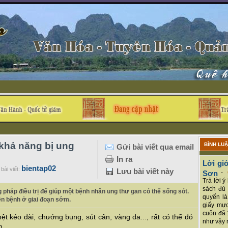
 khả năng bị ung
BÌNH LU
Gửi bài viết qua email
In ra
Lời giớ
bientap02
bài viết:
Lưu bài viết này
Sơn
-
Trả lời 
sách đủ 
 pháp điều trị để giúp một bệnh nhân ung thư gan có thể sống sót.
quyển là
ện bệnh ở giai đoạn sớm.
giấy mực
cuốn đã 
ệt kéo dài, chướng bụng, sút cân, vàng da..., rất có thể đó
như vậy r
n.