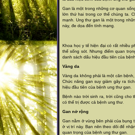
Gan là một trong những cơ quan sống 
lớn thứ hai trong cơ thể chúng ta.
mạnh. Ung thư gan là một trong nhữ
này, đe dọa đến tính mạng.
Khoa học y tế hiện đại có rất nhiều 
thể sống sót. Nhưng điểm quan trọn
danh sách dấu hiệu đầu tiên của bệnh
Vàng da
Vàng da không phải là một căn bệnh,
Chức năng gan suy giảm gây ra tích 
hiệu đầu tiên của bệnh ung thư gan.
Bệnh nào trời sinh ra, trời cũng cho 
có thể trị được cả bệnh ung thư.
Gan nở rộng
Gan nằm ở vùng bên phải của bụng tr
ở vị trí này. Bạn nên theo dõi để nh
quan trọng của bệnh ung thư gan.