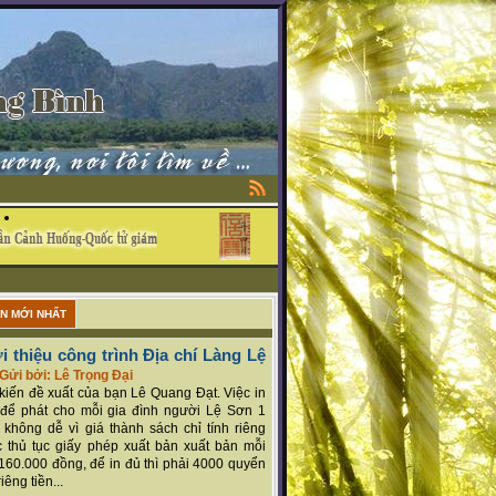
ẬN MỚI NHẤT
i thiệu công trình Địa chí Làng Lệ
Gửi bởi: Lê Trọng Đại
ý kiến đề xuất của bạn Lê Quang Đạt. Việc in
để phát cho mỗi gia đình người Lệ Sơn 1
 không dễ vì giá thành sách chỉ tính riêng
 thủ tục giấy phép xuất bản xuất bản mỗi
160.000 đồng, để in đủ thì phải 4000 quyển
iêng tiền...