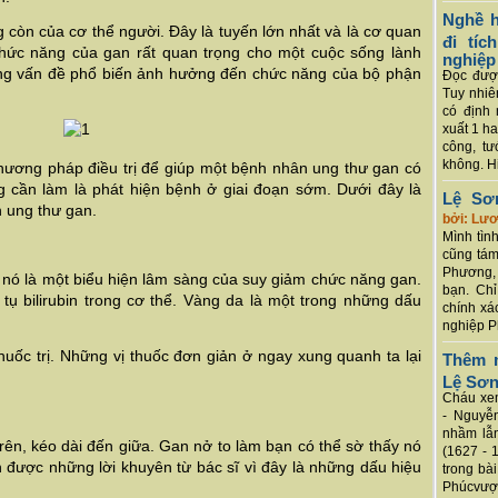
Nghề h
còn của cơ thể người. Đây là tuyến lớn nhất và là cơ quan
đi tí
 Chức năng của gan rất quan trọng cho một cuộc sống lành
nghiệp
ng vấn đề phổ biến ảnh hưởng đến chức năng của bộ phận
Đọc được
Tuy nhiê
có định 
xuất 1 h
công, tư
không. Hi
phương pháp điều trị để giúp một bệnh nhân ung thư gan có
g cần làm là phát hiện bệnh ở giai đoạn sớm. Dưới đây là
Lệ Sơ
 ung thư gan.
bởi: Lư
Mình tình
cũng tám
Phương, 
 nó là một biểu hiện lâm sàng của suy giảm chức năng gan.
bạn. Chỉ
tụ bilirubin trong cơ thể. Vàng da là một trong những dấu
chính xá
nghiệp P
thuốc trị. Những vị thuốc đơn giản ở ngay xung quanh ta lại
Thêm m
Lệ Sơ
Cháu xem
- Nguyễ
nhầm lẫn
ên, kéo dài đến giữa. Gan nở to làm bạn có thể sờ thấy nó
(1627 - 
ận được những lời khuyên từ bác sĩ vì đây là những dấu hiệu
trong bà
Phúcvượt