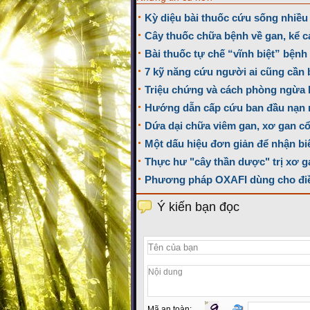
Kỳ diệu bài thuốc cứu sống nhiều
Cây thuốc chữa bệnh về gan, kể cả
Bài thuốc tự chế “vĩnh biệt” bện
7 kỹ năng cứu người ai cũng cần 
Triệu chứng và cách phòng ngừa 
Hướng dẫn cấp cứu ban đầu nạn
Dứa dại chữa viêm gan, xơ gan c
Một dấu hiệu đơn giản để nhận bi
Thực hư "cây thần dược" trị xơ 
Phương pháp OXAFI dùng cho điều
Ý kiến bạn đọc
Mã an toàn: