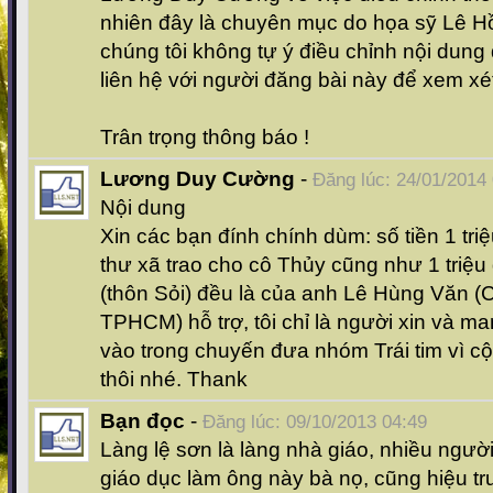
nhiên đây là chuyên mục do họa sỹ Lê H
chúng tôi không tự ý điều chỉnh nội dung
liên hệ với người đăng bài này để xem xét 
Trân trọng thông báo !
Lương Duy Cường
-
Đăng lúc: 24/01/2014
Nội dung
Xin các bạn đính chính dùm: số tiền 1 triệ
thư xã trao cho cô Thủy cũng như 1 triệ
(thôn Sỏi) đều là của anh Lê Hùng Văn (C
TPHCM) hỗ trợ, tôi chỉ là người xin và m
vào trong chuyến đưa nhóm Trái tim vì 
thôi nhé. Thank
Bạn đọc
-
Đăng lúc: 09/10/2013 04:49
Làng lệ sơn là làng nhà giáo, nhiều ngư
giáo dục làm ông này bà nọ, cũng hiệu tr