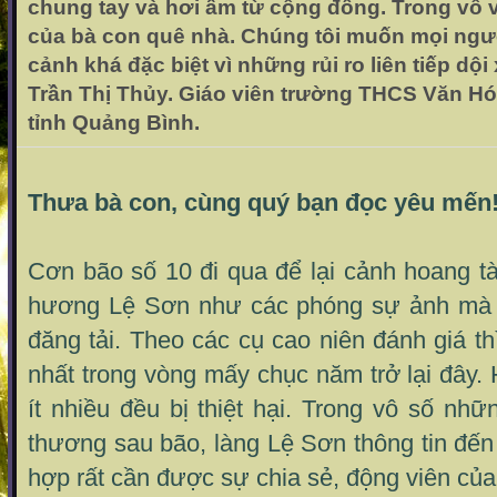
chung tay và hơi ấm từ cộng đồng. Trong vô
của bà con quê nhà. Chúng tôi muốn mọi ngườ
cảnh khá đặc biệt vì những rủi ro liên tiếp dội
Trần Thị Thủy. Giáo viên trường THCS Văn H
tỉnh Quảng Bình.
Thưa bà con, cùng quý bạn đọc yêu mến
Cơn bão số 10 đi qua để lại cảnh hoang tà
hương Lệ Sơn như các phóng sự ảnh m
đăng tải. Theo các cụ cao niên đánh giá th
nhất trong vòng mấy chục năm trở lại đây. 
ít nhiều đều bị thiệt hại. Trong vô số nh
thương sau bão, làng Lệ Sơn thông tin đế
hợp rất cần được sự chia sẻ, động viên của