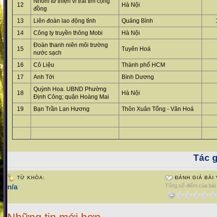
Nhóm từ thiện vì trái tim cộng
12
Hà Nội
đồng
13
Liên đoàn lao động tỉnh
Quảng Bình
14
Công ty truyền thông Mobi
Hà Nội
Đoàn thanh niên môi trường
15
Tuyên Hoá
nước sạch
16
Cô Liệu
Thành phố HCM
17
Anh Tới
Bình Dương
Quỳnh Hoa. UBND Phường
18
Hà Nội
Định Công; quận Hoàng Mai
19
Bạn Trần Lan Hương
Thôn Xuân Tổng - Văn Hoá
Tác g
TỪ KHÓA:
ĐÁNH GIÁ BÀI 
n/a
Tổng số điểm của bài v