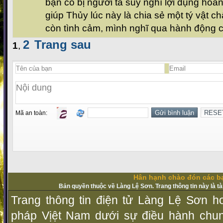
bạn có bị người ta suy nghĩ lợi dụng ho
giúp Thủy lúc này là chia sẻ một tý vật c
còn tình cảm, mình nghĩ qua hành động c
2
Trang sau
1
,
Mã an toàn:
Hân hạnh chào đón các bạ
Bản quyền thuộc về Làng Lệ Sơn. Trang thông tin này là t
Trang thông tin điện tử Làng Lệ Sơn ho
pháp Vịệt Nam dưới sự điều hành chu