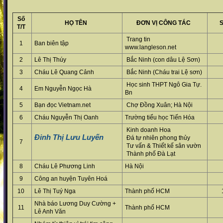
Số
HỌ TÊN
ĐƠN VỊ CÔNG TÁC
S
T/T
Trang tin
1
Ban biên tập
www.langleson.net
2
Lê Thị Thúy
Bắc Ninh (con dâu Lệ Sơn)
3
Cháu Lê Quang Cảnh
Bắc Ninh (Cháu trai Lệ sơn)
Học sinh THPT Ngô Gia Tự.
4
Em Nguyễn Ngọc Hà
Bn
5
Bạn đọc Vietnam.net
Chợ Đồng Xuân; Hà Nội
6
Cháu Nguyễn Thị Oanh
Trường tiểu học Tiến Hóa
Kinh doanh Hoa
Đinh Thị Lưu Luyến
Đá tự nhiên phong thủy
7
Tư vấn & Thiết kế sân vườn
Thành phố Đà Lạt
8
Cháu Lê Phương Linh
Hà Nội
9
Công an huyện Tuyên Hoá
10
Lê Thị Tuý Nga
Thành phố HCM
Nhà báo Lương Duy Cường +
11
Thành phố HCM
Lê Anh Văn