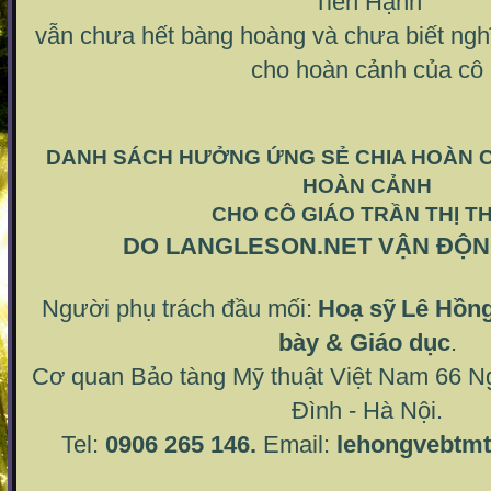
Tiến Hạnh
vẫn chưa hết bàng hoàng và chưa biết nghĩ
cho hoàn cảnh của cô
DANH SÁCH HƯỞNG ỨNG SẺ CHIA HOÀN 
HOÀN CẢNH
CHO CÔ GIÁO TRẦN THỊ T
DO LANGLESON.NET VẬN ĐỘN
Người phụ trách đầu mối:
Hoạ sỹ
Lê Hồng
bày & Giáo dục
.
Cơ quan Bảo tàng Mỹ thuật Việt Nam 66 N
Đình - Hà Nội.
Tel:
0906 265 146.
Email:
lehongvebtm