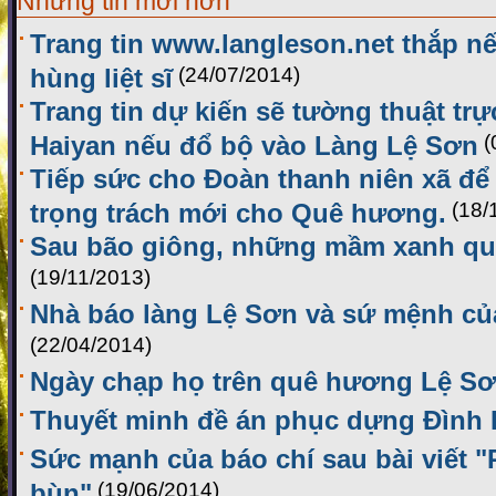
Những tin mới hơn
Trang tin www.langleson.net thắp nế
hùng liệt sĩ
(24/07/2014)
Trang tin dự kiến sẽ tường thuật trự
Haiyan nếu đổ bộ vào Làng Lệ Sơn
(
Tiếp sức cho Đoàn thanh niên xã đ
trọng trách mới cho Quê hương.
(18/
Sau bão giông, những mầm xanh q
(19/11/2013)
Nhà báo làng Lệ Sơn và sứ mệnh của
(22/04/2014)
Ngày chạp họ trên quê hương Lệ S
Thuyết minh đề án phục dựng Đình
Sức mạnh của báo chí sau bài viết 
bùn"
(19/06/2014)