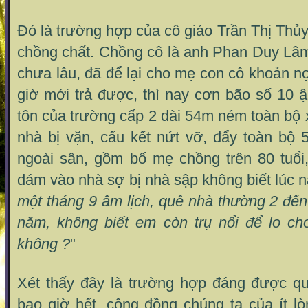
Đó là trường hợp của cô giáo Trần Thị Thủy,
chồng chất. Chồng cô là anh Phan Duy Lâm
chưa lâu, đã để lại cho mẹ con cô khoản n
giờ mới trả được, thì nay cơn bão số 10 
tôn của trường cấp 2 dài 54m ném toàn bộ
nhà bị vặn, cấu kết nứt vỡ, đẩy toàn bộ 
ngoài sân, gồm bố mẹ chồng trên 80 tuổi
dám vào nhà sợ bị nhà sập không biết lúc n
một tháng 9 âm lịch, quê nhà thường 2 đến
năm, không biết em còn trụ nổi để lo c
không ?
"
Xét thấy đây là trường hợp đáng được q
bao giờ hết, cộng đồng chúng ta của ít lò