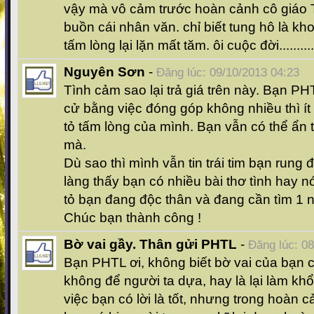
vậy mà vô cảm trước hoàn cảnh cô giáo Th
buồn cái nhân văn. chỉ biết tung hô là kho
tấm lòng lại lặn mất tăm. ôi cuộc đời..........
Nguyên Sơn
-
Đăng lúc: 09/10/2013 04:23
Tình cảm sao lại trả giá trên này. Bạn PH
cử bằng việc đóng góp không nhiều thì í
tỏ tấm lòng của mình. Bạn vẫn có thể ẩn
mà.
Dù sao thì mình vẫn tin trái tim bạn rung 
làng thấy bạn có nhiều bài thơ tình hay n
tỏ bạn đang độc thân và đang cần tìm 1 
Chúc bạn thành công !
Bờ vai gầy. Thân gửi PHTL
-
Đăng lúc: 0
Bạn PHTL ơi, không biết bờ vai của bạn 
không để người ta dựa, hay là lại làm kh
việc bạn có lời là tốt, nhưng trong hoàn c