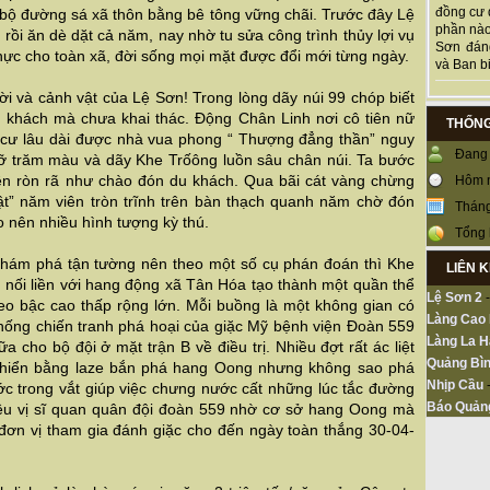
đồng cư 
bộ đường sá xã thôn bằng bê tông vững chãi. Trước đây Lệ
phần nào
rồi ăn dè dặt cả năm, nay nhờ tu sửa công trình thủy lợi vụ
Sơn đán
ực cho toàn xã, đời sống mọi mặt được đổi mới từng ngày.
và Ban bi
 và cảnh vật của Lệ Sơn! Trong lòng dãy núi 99 chóp biết
u khách mà chưa khai thác. Động Chân Linh nơi cô tiên nữ
THỐNG
h cư lâu dài được nhà vua phong “ Thượng đẳng thần” nguy
Đang 
rỡ trăm màu và dãy Khe Trốông luồn sâu chân núi. Ta bước
lên ròn rã như chào đón du khách. Qua bãi cát vàng chừng
Hôm 
t” năm viên tròn trĩnh trên bàn thạch quanh năm chờ đón
Tháng
o nên nhiều hình tượng kỳ thú.
Tổng 
khám phá tận tường nên theo một số cụ phán đoán thì Khe
LIÊN 
 nối liền với hang động xã Tân Hóa tạo thành một quần thể
Lệ Sơn 2
eo bậc cao thấp rộng lớn. Mỗi buồng là một không gian có
Làng Cao
hống chiến tranh phá hoại của giặc Mỹ bệnh viện Đoàn 559
Làng La H
 cho bộ đội ở mặt trận B về điều trị. Nhiều đợt rất ác liệt
Quảng Bìn
hiển bằng laze bắn phá hang Oong nhưng không sao phá
Nhịp Cầu
c trong vắt giúp việc chưng nước cất những lúc tắc đường
Báo Quản
ều vị sĩ quan quân đội đoàn 559 nhờ cơ sở hang Oong mà
đơn vị tham gia đánh giặc cho đến ngày toàn thắng 30-04-