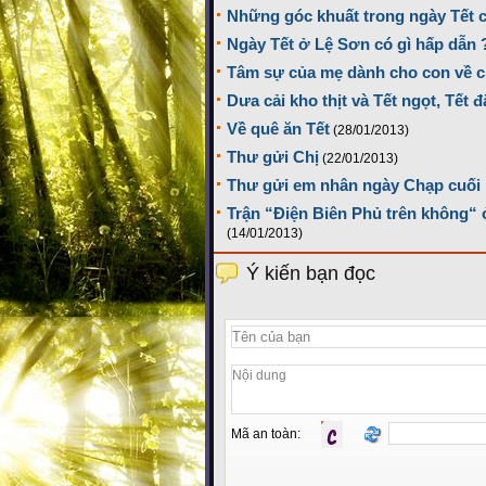
Những góc khuất trong ngày Tết 
Ngày Tết ở Lệ Sơn có gì hấp dẫn 
Tâm sự của mẹ dành cho con về 
Dưa cải kho thịt và Tết ngọt, Tết đ
Về quê ăn Tết
(28/01/2013)
Thư gửi Chị
(22/01/2013)
Thư gửi em nhân ngày Chạp cuố
Trận “Điện Biên Phủ trên không“ 
(14/01/2013)
Ý kiến bạn đọc
Mã an toàn: