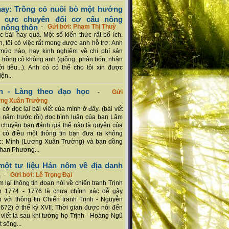
ay: Trồng cỏ nuôi bò một hướng
ch cực chuyển đổi cơ cấu nông
 nông thôn
-
Gửi bởi: Phạm Thị Thuỳ
 bài hay quá. Một số kiến thức rất bổ ích.
n, tôi có việc rất mong được anh hỗ trợ: Anh
mức nào, hay kinh nghiệm về chi phí sản
a trồng cỏ không anh (giống, phân bón, nhận
ới tiêu...). Anh có có thể cho tôi xin được
ện...
n - Làng theo đạo học
-
Gửi
ơng Xuân Trường
 cờ đọc lại bài viết của mình ở đây. (bài vết
 năm trước rồi) đọc bình luận của bạn Lâm
chuyện bạn đánh giá thế nào là quyền của
 có điều một thông tin bạn đưa ra không
c: Mình (Lương Xuân Trường) và bạn dồng
han Phương...
ột tư liệu Hán nôm về địa danh
n
-
Gửi bởi: Lê Trọng Đại
 lại thông tin đoạn nói về chiến tranh Trịnh
n 1774 - 1776 là chưa chính xác dễ gây
 với thông tin Chiến tranh Trịnh - Nguyễn
1672) ở thế kỷ XVII. Thời gian được nói đến
i viết là sau khi tướng họ Trịnh - Hoàng Ngũ
 sông...