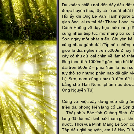
Du khách nhiều nơi đến đây đều đặt 
được huyền thoại ấy có lẽ xuất phát 
Hồi ấy khi Ông Lê Văn Hành người từ
gian ông lại ra tại đất Thăng Long
Cảnh Huống về dạy học mở mang dân 
cùng nhau tiếp tục mở mang bờ cõi 
Sơn ngày một phát triển. Chuyện kể
cùng nhau gánh đất đắp nên những m
giữa là đĩa nghiên trên 5000m2 nay 
cây cổ thụ đủ loại chim về làm tổ th
lông thon thả 1000m2 gác tháp bút lê
dài trên 500m2 – phía Nam là hòn so
tuy thô sơ nhưng phần nào đã gắn việ
Lệ Sơn, nam cũng như nữ đến để h
bằng chữ Hán Nôm...phần nào được 
Ông Nguyễn Tú)
Cùng với việc xây dựng nếp sống ăn
triều đại phong kiến làng cổ Lệ Sơ
– Thổ) phía Bắc tỉnh Quảng Bình. 
làng đã dùi mài kinh sử tham gia kho
nước. Thời vua Minh Mạng Lệ Sơn có 
Tập đậu giải nguyên, em Lê Huy Tu