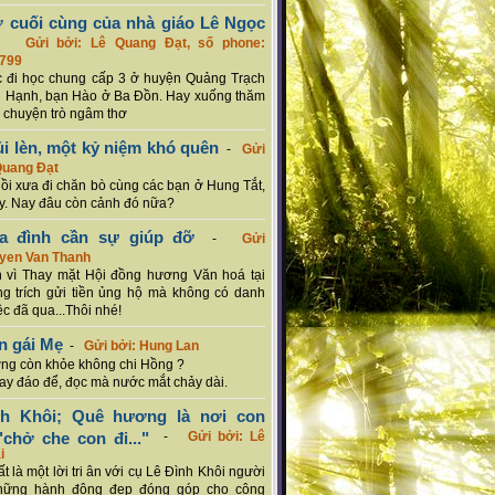
ơ cuối cùng của nhà giáo Lê Ngọc
-
Gửi bởi: Lê Quang Đạt, số phone:
799
c đi học chung cấp 3 ở huyện Quảng Trạch
 Hạnh, bạn Hào ở Ba Đồn. Hay xuống thăm
 chuyện trò ngâm thơ
ủi lèn, một kỷ niệm khó quên
-
Gửi
Quang Đạt
hồi xưa đi chăn bò cùng các bạn ở Hung Tắt,
. Nay đâu còn cảnh đó nữa?
ia đình cần sự giúp đỡ
-
Gửi
uyen Van Thanh
 vì Thay mặt Hội đồng hương Văn hoá tại
g trích gửi tiền ủng hộ mà không có danh
ệc đã qua...Thôi nhé!
n gái Mẹ
-
Gửi bởi: Hung Lan
g còn khỏe không chi Hồng ?
hay đáo để, đọc mà nước mắt chảy dài.
nh Khôi; Quê hương là nơi con
chở che con đi..."
-
Gửi bởi: Lê
i
rất là một lời tri ân với cụ Lê Đình Khôi người
hững hành động đẹp đóng góp cho cộng