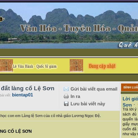
 đất làng cổ Lệ Sơn
BÌNH LU
Gửi bài viết qua email
bientap01
ài viết:
In ra
Lời giớ
Lưu bài viết này
Sơn
-
Trả lời 
sách đủ 
u học con em Làng lệ Sơn của cố nhà giáo Lương Ngọc Đệ.
quyển là
giấy mực
cuốn đã 
ÀNG CỔ LỆ SƠN
như vậy r