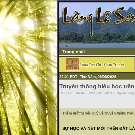
Trang nhất
22:21 EDT Thứ Năm, 06/08/2026
Truyền thống hiếu học trên
Đăng lúc: Thứ hai - 13/05/2013 18:35 - Người đăng b
Thêm một tư liệu quý về truyền thống hiế
SỰ HỌC VÀ NÉT MỚI TRÊN ĐẤT L