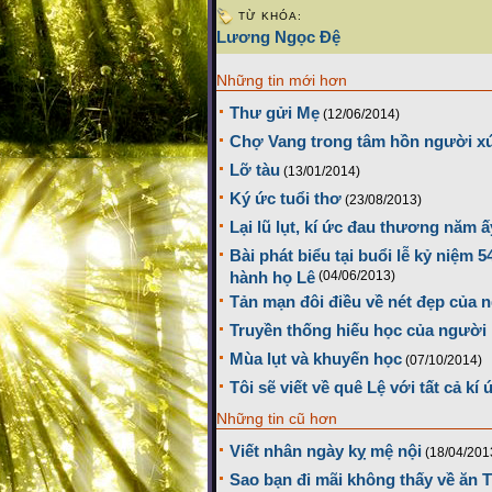
TỪ KHÓA:
Lương Ngọc Đệ
Những tin mới hơn
Thư gửi Mẹ
(12/06/2014)
Chợ Vang trong tâm hồn người x
Lỡ tàu
(13/01/2014)
Ký ức tuổi thơ
(23/08/2013)
Lại lũ lụt, kí ức đau thương năm ấy
Bài phát biểu tại buổi lễ kỷ niệm
hành họ Lê
(04/06/2013)
Tản mạn đôi điều về nét đẹp của 
Truyền thống hiếu học của người
Mùa lụt và khuyến học
(07/10/2014)
Tôi sẽ viết về quê Lệ với tất cả kí 
Những tin cũ hơn
Viết nhân ngày kỵ mệ nội
(18/04/201
Sao bạn đi mãi không thấy về ăn