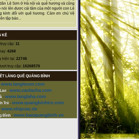
dân Lệ Sơn ở Hà nội và quê hương và cũng
 nói lên được cái tâm của một người con Lệ
g kính đối với quê hương. Cảm ơn chú Vệ
ên tập báo...
 KÊ
truy cập:
11
nay:
4268
 hiện tại:
22746
lượt truy cập:
10268570
KẾT LÀNG QUÊ QUẢNG BÌNH
www.langleson.com
-
www.caolaoha.com
 Lao
-
www.langlaha.com
à
-
www.quangbinhtre.com
h Trẻ
-
www.nhipcau.de
-
www.baoquangbinh.vn
g Bình
-