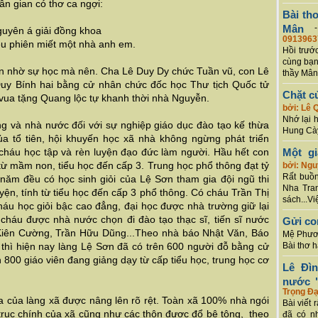
ân gian có thơ ca ngợi:
Bài th
Mân
i đồng khoa
0913963
t một nhà anh em.
Hồi trướ
cùng bạn
an nhờ sự học mà nên. Cha Lê Duy Dy chức Tuần vũ, con Lê
thầy Mân
uy Bính hai bằng cử nhân chức đốc học Thư tịch Quốc tử
Chặt c
 vua tặng Quang lộc tự khanh thời nhà Nguyễn.
bởi: Lê 
Nhớ lại 
 và nhà nước đối với sự nghiệp giáo dục đào tạo kế thừa
Hung Cày
a tổ tiên, hội khuyến học xã nhà không ngừng phát triển
cháu học tập và rèn luyện đạo đức làm người. Hầu hết con
Một g
ừ mầm non, tiểu học đến cấp 3. Trung học phổ thông đạt tỷ
bởi: Ng
Rất buồn
năm đều có học sinh giỏi của Lệ Sơn tham gia đội ngũ thi
Nha Tran
yện, tính từ tiểu học đến cấp 3 phổ thông. Có cháu Trần Thị
sách...Vi
cháu học giỏi bậc cao đẳng, đại học được nhà trường giữ lại
 cháu được nhà nước chọn đi đào tạo thạc sĩ, tiến sĩ nước
Gửi co
iên Cường, Trần Hữu Dũng...Theo nhà báo Nhật Văn, Báo
Mệ Phươn
thì hiện nay làng Lệ Sơn đã có trên 600 người đỗ bằng cử
Bài thơ 
ần 800 giáo viên đang giảng dạy từ cấp tiểu học, trung học cơ
Lê Đì
nước "
Trọng Đạ
a của làng xã được nâng lên rõ rệt. Toàn xã 100% nhà ngói
Bài viết 
trục chính của xã cũng như các thôn được đổ bê tông, theo
đã có n