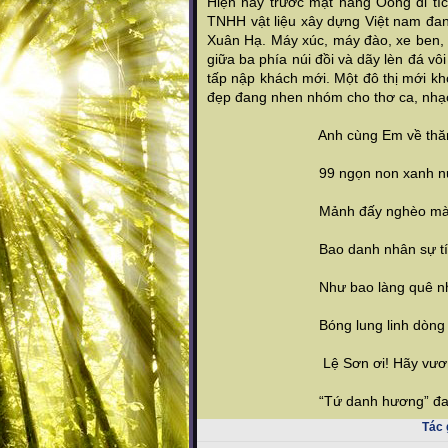
Hiện nay trước mặt hang Oong di tíc
TNHH vật liệu xây dựng Việt nam đa
Xuân Hạ. Máy xúc, máy đào, xe ben, x
giữa ba phía núi đồi và dãy lèn đá v
tấp nập khách mới. Một đô thị mới k
đẹp đang nhen nhóm cho thơ ca, nhạc 
Anh cùng Em về thăm 
99 ngọn non xanh nước
Mảnh đấy nghèo mà giàu t
Bao danh nhân sự tích 
Như bao làng quê nhỏ m
Bóng lung linh dòng sông
Lệ Sơn ơi! Hãy vươn mìn
“Tứ danh hương” đang vẫy 
Tác 