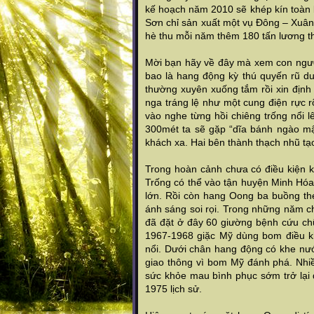
kế hoạch năm 2010 sẽ khép kín toàn 
Sơn chỉ sản xuất một vụ Đông – Xuân 
hè thu mỗi năm thêm 180 tấn lương th
Mời bạn hãy về đây mà xem con người
bao là hang động kỳ thú quyến rũ d
thường xuyên xuống tắm rồi xin địn
nga tráng lệ như một cung điện rực 
vào nghe từng hồi chiêng trống nổi 
300mét ta sẽ gặp “dĩa bánh ngào mậ
khách xa. Hai bên thành thạch nhũ tạ
Trong hoàn cảnh chưa có điều kiện 
Trống có thể vào tận huyện Minh Hóa
lớn. Rồi còn hang Oong ba buồng th
ánh sáng soi rọi. Trong những năm c
đã đặt ở đây 60 giường bệnh cứu chữa
1967-1968 giặc Mỹ dùng bom điều k
nổi. Dưới chân hang động có khe nướ
giao thông vì bom Mỹ đánh phá. Nhi
sức khỏe mau bình phục sớm trở lại 
1975 lịch sử.