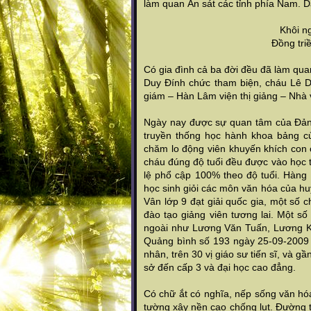
làm quan Án sát các tỉnh phía Nam. D
Khôi nguyên á giả
Đồng triều phiên miế
Có gia đình cả ba đời đều đã làm qu
Duy Đính chức tham biện, cháu Lê D
giám – Hàn Lâm viện thị giảng – Nhà
Ngày nay được sự quan tâm của Đảng
truyền thống học hành khoa bảng củ
chăm lo động viên khuyến khích con 
cháu đúng độ tuổi đều được vào học t
lệ phổ cập 100% theo độ tuổi. Hàng 
học sinh giỏi các môn văn hóa của hu
Vân lớp 9 đạt giải quốc gia, một số 
đào tạo giảng viên tương lai. Một số
ngoài như Lương Văn Tuấn, Lương K
Quảng bình số 193 ngày 25-09-2009 
nhân, trên 30 vị giáo sư tiến sĩ, và g
sở đến cấp 3 và đại học cao đẳng.
Có chữ ắt có nghĩa, nếp sống văn hó
tường xây nền cao chống lụt. Đường 