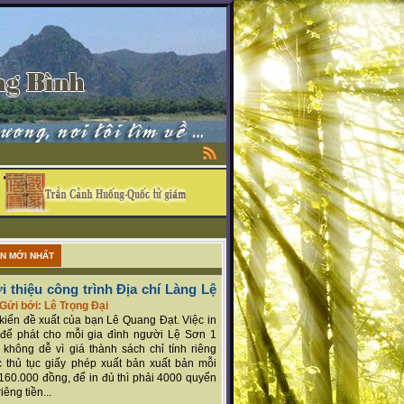
ẬN MỚI NHẤT
i thiệu công trình Địa chí Làng Lệ
Gửi bởi: Lê Trọng Đại
ý kiến đề xuất của bạn Lê Quang Đạt. Việc in
để phát cho mỗi gia đình người Lệ Sơn 1
 không dễ vì giá thành sách chỉ tính riêng
 thủ tục giấy phép xuất bản xuất bản mỗi
160.000 đồng, để in đủ thì phải 4000 quyển
iêng tiền...