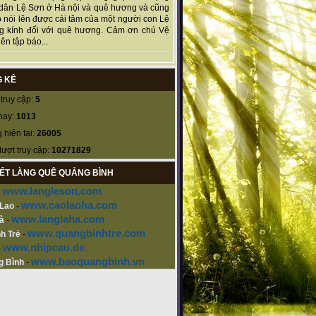
dân Lệ Sơn ở Hà nội và quê hương và cũng
 nói lên được cái tâm của một người con Lệ
g kính đối với quê hương. Cảm ơn chú Vệ
ên tập báo...
 KÊ
truy cập:
5
nay:
1013
 hiện tại:
26005
lượt truy cập:
10271829
KẾT LÀNG QUÊ QUẢNG BÌNH
www.langleson.com
-
www.caolaoha.com
 Lao
-
www.langlaha.com
à
-
www.quangbinhtre.com
h Trẻ
-
www.nhipcau.de
-
www.baoquangbinh.vn
g Bình
-