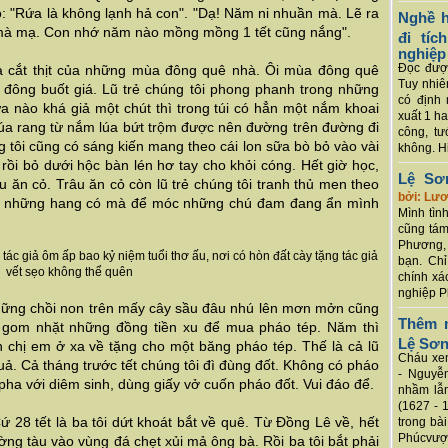
: "
Rứa là không lạnh hả con
". "
Dạ! Năm ni nhuần mà. Lẽ ra
Nghề h
i mà mạ. Con nhớ năm nào mồng mồng 1 tết cũng nắng
".
đi tí
nghiệp
Đọc được
 da cắt thịt của những mùa đông quê nhà. Ôi mùa đông quê
Tuy nhiê
 đông buốt giá. Lũ trẻ chúng tôi phong phanh trong những
có định 
 nào khá giả một chút thì trong túi có hẳn một nắm khoai
xuất 1 h
 lúa rang từ nắm lúa bứt trộm được nên đường trên đường đi
công, tư
 tôi cũng có sáng kiến mang theo cái lon sữa bò bỏ vào vài
không. Hi
 rồi bỏ dưới hộc bàn lén hơ tay cho khỏi cóng. Hết giờ học,
Lệ Sơ
âu ăn cỏ. Trâu ăn cỏ còn lũ trẻ chúng tôi tranh thủ men theo
bởi: Lư
tìm những hang có mà để móc những chú đam đang ẩn mình
Mình tình
cũng tám
Phương, 
ác giả ôm ấp bao kỷ niệm tuổi thơ ấu, nơi có hòn đất cày tặng tác giả
bạn. Chỉ
vết sẹo không thể quên
chính xá
nghiệp P
những chồi non trên mấy cây sầu đâu nhú lên mơn mởn cũng
Thêm m
i gom nhặt những đồng tiền xu để mua pháo tép. Năm thì
Lệ Sơ
chị em ở xa về tặng cho một băng pháo tép. Thế là cả lũ
Cháu xem
uả. Cả tháng trước tết chúng tôi đì đùng đốt. Không có pháo
- Nguyễ
 pha với diêm sinh, dùng giấy vở cuốn pháo đốt. Vui đáo để.
nhầm lẫn
(1627 - 
 28 tết là ba tôi dứt khoát bắt về quê. Từ Đồng Lê về, hết
trong bà
Phúcvượt
ường tàu vào vùng đá chẹt xủi mả ông bà. Rồi ba tôi bắt phải