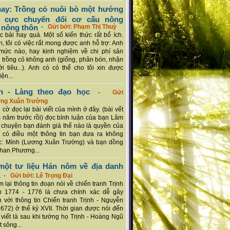
ay: Trồng cỏ nuôi bò một hướng
ch cực chuyển đổi cơ cấu nông
 nông thôn
-
Gửi bởi: Phạm Thị Thuỳ
 bài hay quá. Một số kiến thức rất bổ ích.
n, tôi có việc rất mong được anh hỗ trợ: Anh
mức nào, hay kinh nghiệm về chi phí sản
a trồng cỏ không anh (giống, phân bón, nhận
ới tiêu...). Anh có có thể cho tôi xin được
ện...
n - Làng theo đạo học
-
Gửi
ơng Xuân Trường
 cờ đọc lại bài viết của mình ở đây. (bài vết
 năm trước rồi) đọc bình luận của bạn Lâm
chuyện bạn đánh giá thế nào là quyền của
 có điều một thông tin bạn đưa ra không
c: Mình (Lương Xuân Trường) và bạn dồng
han Phương...
ột tư liệu Hán nôm về địa danh
n
-
Gửi bởi: Lê Trọng Đại
 lại thông tin đoạn nói về chiến tranh Trịnh
n 1774 - 1776 là chưa chính xác dễ gây
 với thông tin Chiến tranh Trịnh - Nguyễn
1672) ở thế kỷ XVII. Thời gian được nói đến
i viết là sau khi tướng họ Trịnh - Hoàng Ngũ
 sông...