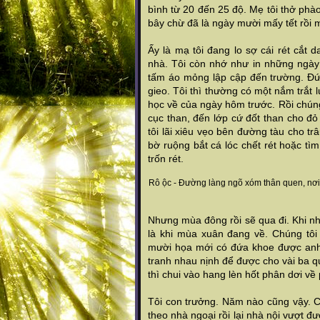
bình từ 20 đến 25 độ. Mẹ tôi thở phào
bây chừ đã là ngày mười mấy tết rồ
Ấy là mạ tôi đang lo sợ cái rét cắt
nhà. Tôi còn nhớ như in những ngày
tấm áo mỏng lập cập đến trường. Đứa
gieo. Tôi thì thường có một nắm trắt
học về của ngày hôm trước. Rồi chúng
cục than, đến lớp cứ đốt than cho đỏ
tôi lãi xiêu vẹo bên đường tàu cho tr
bờ ruộng bắt cá lóc chết rét hoặc 
trốn rét.
Rô ộc - Đường làng ngõ xóm thân quen, nơi t
Nhưng mùa đông rồi sẽ qua đi. Khi 
là khi mùa xuân đang về. Chúng tô
mười họa mới có đứa khoe được anh 
tranh nhau nịnh để được cho vài ba q
thì chui vào hang lèn hốt phân dơi về
Tôi con trưởng. Năm nào cũng vậy. Cứ
theo nhà ngoại rồi lại nhà nội vượt đ