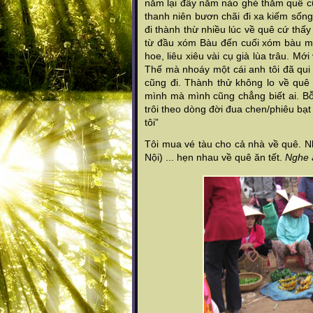
năm lại đây năm nào ghé thăm quê cũn
thanh niên bươn chãi đi xa kiếm sống
đi thành thừ nhiều lúc về quê cứ thấy
từ đầu xóm Bàu đến cuối xóm bàu mà
hoe, liêu xiêu vài cụ già lùa trâu. Mớ
Thế mà nhoáy một cái anh tôi đã qui 
cũng đi. Thành thử không lo về quê
mình mà mình cũng chẳng biết ai. B
trôi theo dòng đời đua chen/phiêu bạt
tôi”
Tôi mua vé tàu cho cả nhà về quê. Nh
Nội) .
.. hẹn nhau về quê ăn tết.
Nghe a