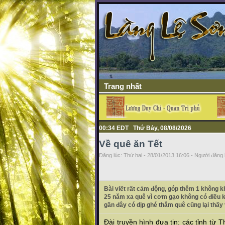
Trang nhất
00:34 EDT Thứ Bảy, 08/08/2026
Về quê ăn Tết
Đăng lúc: Thứ hai - 28/01/2013 16:06 - Người đăng b
Bài viết rất cảm động, góp thêm 1 không 
25 năm xa quê vì cơm gạo không có điều k
gần đây có dịp ghé thăm quê cũng lại thấy
Đài truyền hình đưa tin: các tỉnh từ