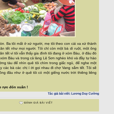
òn. Ba tôi mất ở xứ người, mẹ tôi theo con cái xa xứ thành
 ăn tết như mọi người. Tôi chỉ còn một bà dì ruột, một ông
n tết vì tôi vẫn thấy gia đình tôi đang ở xóm Bàu, ở đâu đó
h xóm Bàu và trong cả làng Lệ Sơn nghèo khó và đầy tự hào
ường tàu để nhìn quê tôi chìm trong giấc ngủ, để nghe một
ấy các bà các chị í ới gọi nhau đi chợ Vang sắm tết. Tôi sẽ
ng đâu như ở quê tôi có một giếng nước trời thiêng liêng
o rực đón xuân !
Tác giả bài viết:
Lương Duy Cường
ĐÁNH GIÁ BÀI VIẾT