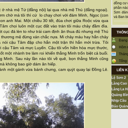
đồng cư 
phần nào
ết ở nhà mệ Tứ (đằng nội) lại qua nhà mệ Thú (đằng ngoại).
Sơn đán
m chờ mà tôi thì cứ lo chạy chơi với đám Minh, Ngọc (con
và Ban bi
on anh Mai. Một chiều 30 tết, đùa chơi giữa Roộc vừa qua
Tâm chọi luôn một cục đất vào trán tôi máu chảy đầm đìa.
t cục đá lèn to như trái cam định ăn thua đủ nhưng mệ Thú
THỐNG
ì mi thương mệ đừng xán chắc nựa. Mi chảy máu hay hắn chảy
Đang 
a nói cậu Tâm đập cho hắn một trận thì hắn mới trừa. Tôi
Hôm 
với cậu Tâm và mực Luyến. Cậu tôi vốn hiền hòa mực thước,
t một nhành tre làm roi khiến thằng Minh trốn biệt cả buổi.
Tháng
g Minh. Sau này lần nào tôi về quê, bọn thằng Minh cũng
Tổng 
i mà không bao giờ dám ăn hiếp.
i gánh một gánh vừa bánh chưng, cam quýt quay lại Đồng Lê.
LIÊN 
Lệ Sơn 2
Làng Cao
Làng La H
Quảng Bìn
Nhịp Cầu
Báo Quản