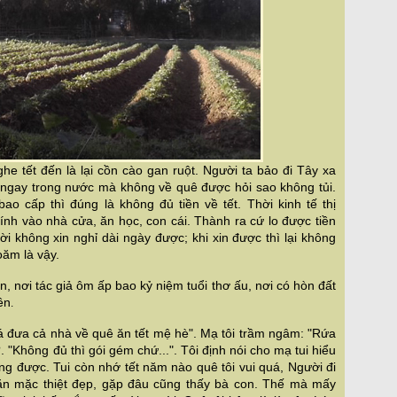
e tết đến là lại cồn cào gan ruột. Người ta bảo đi Tây xa
ngay trong nước mà không về quê được hỏi sao không tủi.
o cấp thì đúng là không đủ tiền về tết. Thời kinh tế thị
 dính vào nhà cửa, ăn học, con cái. Thành ra cứ lo được tiền
ười không xin nghỉ dài ngày được; khi xin được thì lại không
oăm là vậy.
 nơi tác giả ôm ấp bao kỷ niệm tuổi thơ ấu, nơi có hòn đất
ên
.
á đưa cả nhà về quê ăn tết mệ hè
". Mạ tôi trầm ngâm: "
Rứa
. "
Không đủ thì gói gém chứ...
". Tôi định nói cho mạ tui hiểu
ng được. Tui còn nhớ tết năm nào quê tôi vui quá, Người đi
ăn mặc thiệt đẹp, gặp đâu cũng thấy bà con. Thế mà mấy