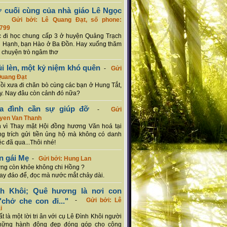
ơ cuối cùng của nhà giáo Lê Ngọc
-
Gửi bởi: Lê Quang Đạt, số phone:
799
c đi học chung cấp 3 ở huyện Quảng Trạch
 Hạnh, bạn Hào ở Ba Đồn. Hay xuống thăm
 chuyện trò ngâm thơ
ủi lèn, một kỷ niệm khó quên
-
Gửi
Quang Đạt
hồi xưa đi chăn bò cùng các bạn ở Hung Tắt,
. Nay đâu còn cảnh đó nữa?
ia đình cần sự giúp đỡ
-
Gửi
uyen Van Thanh
 vì Thay mặt Hội đồng hương Văn hoá tại
g trích gửi tiền ủng hộ mà không có danh
ệc đã qua...Thôi nhé!
n gái Mẹ
-
Gửi bởi: Hung Lan
g còn khỏe không chi Hồng ?
hay đáo để, đọc mà nước mắt chảy dài.
nh Khôi; Quê hương là nơi con
chở che con đi..."
-
Gửi bởi: Lê
i
rất là một lời tri ân với cụ Lê Đình Khôi người
hững hành động đẹp đóng góp cho cộng