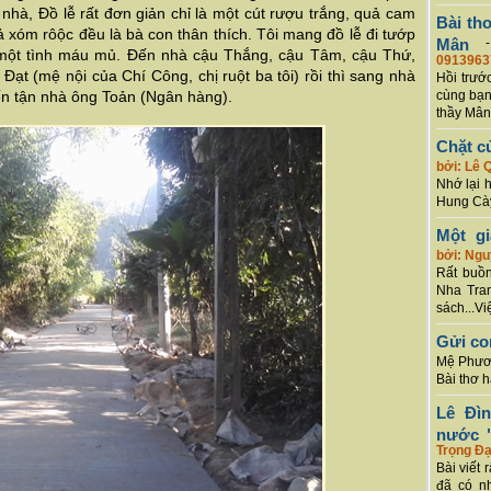
nhà, Đồ lễ rất đơn giản chỉ là một cút rượu trắng, quả cam
Bài th
 xóm rôộc đều là bà con thân thích. Tôi mang đồ lễ đi tướp
Mân
ột tình máu mủ. Đến nhà cậu Thắng, cậu Tâm, cậu Thứ,
0913963
Đạt (mệ nội của Chí Công, chị ruột ba tôi) rồi thì sang nhà
Hồi trướ
n tận nhà ông Toản (Ngân hàng).
cùng bạn
thầy Mân
Chặt c
bởi: Lê 
Nhớ lại 
Hung Cày
Một g
bởi: Ng
Rất buồn
Nha Tran
sách...Vi
Gửi co
Mệ Phươn
Bài thơ 
Lê Đì
nước "
Trọng Đạ
Bài viết 
đã có n