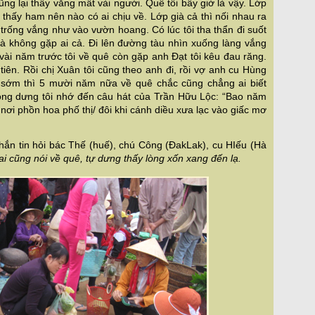
g lại thấy vắng mất vài người. Quê tôi bây giờ là vậy. Lớp
 thấy ham nên nào có ai chịu về. Lớp già cả thì nối nhau ra
 trống vắng như vào vườn hoang. Có lúc tôi tha thẩn đi suốt
 không gặp ai cả. Đi lên đường tàu nhìn xuống làng vắng
i vài năm trước tôi về quê còn gặp anh Đạt tôi kêu đau răng.
tiên. Rồi chị Xuân tôi cũng theo anh đi, rồi vợ anh cu Hùng
 sớm thì 5 mười năm nữa về quê chắc cũng chẳng ai biết
ỗng dưng tôi nhớ đến câu hát của Trần Hữu Lộc: “Bao năm
 nơi phồn hoa phố thị/ đôi khi cánh diều xưa lạc vào giấc mơ
ắn tin hỏi bác
Thế (huế), chú Công (ĐakLak), cu HIếu (Hà
i cũng nói về quê, tự dưng thấy lòng xốn xang đến lạ.