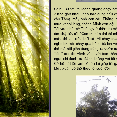
Chiều 30 tết, tôi loăng quăng chạy h
2 nhà gần nhau, nhà nào cũng nấu cơ
cậu Tâm), mấy anh con cậu Thắng, c
mùa khoai lang, thằng Minh con cậu 
Tôi vào nhà mệ Thú cạy ở thềm ra mộ
ôm chặt lấy tôi: "Con ơi! hắn dại th
máu thì tau đều khổ cả. Mi chạy qu
nghe lời mệ, chạy qua bù lu bù loa 
thế mà nổi giận đùng đùng ra vườn tuố
Tôi được dịp vênh váo với bọn thằn
ngại, chỉ đánh xu, đánh khăng với tô
Cứ hết tết tôi, anh Muôn lại giúp tô
Mùa xuân cứ thế theo tôi suốt đời.