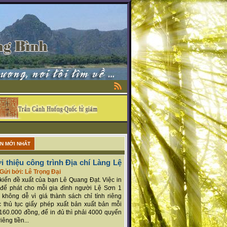
ẬN MỚI NHẤT
i thiệu công trình Địa chí Làng Lệ
Gửi bởi: Lê Trọng Đại
ý kiến đề xuất của bạn Lê Quang Đạt. Việc in
để phát cho mỗi gia đình người Lệ Sơn 1
 không dễ vì giá thành sách chỉ tính riêng
 thủ tục giấy phép xuất bản xuất bản mỗi
160.000 đồng, để in đủ thì phải 4000 quyển
iêng tiền...