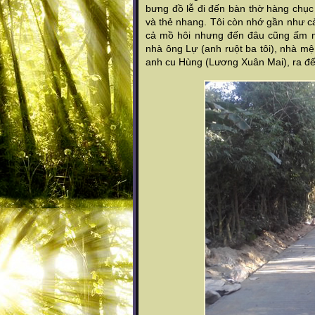
bưng đồ lễ đi đến bàn thờ hàng chục 
và thẻ nhang. Tôi còn nhớ gần như cả
cả mồ hôi nhưng đến đâu cũng ấm m
nhà ông Lự (anh ruột ba tôi), nhà mệ 
anh cu Hùng (Lương Xuân Mai), ra đế