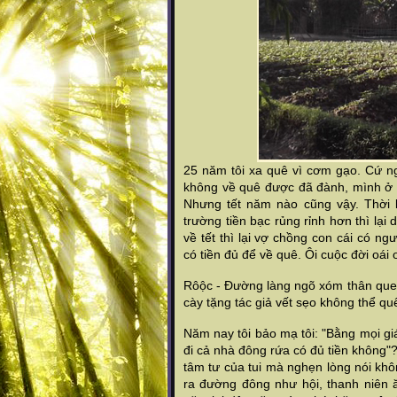
25 năm tôi xa quê vì cơm gạo. Cứ ngh
không về quê được đã đành, mình ở 
Nhưng tết năm nào cũng vậy. Thời ba
trường tiền bạc rủng rỉnh hơn thì lại
về tết thì lại vợ chồng con cái có ng
có tiền đủ để về quê. Ôi cuộc đời oái 
Rôộc - Đường làng ngõ xóm thân quen,
cày tặng tác giả vết sẹo không thể qu
Năm nay tôi bảo mạ tôi: "
Bằng mọi gi
đi cả nhà đông rứa có đủ tiền không
"?
tâm tư của tui mà nghẹn lòng nói khô
ra đường đông như hội, thanh niên 