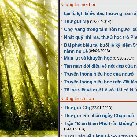
Những tin mới hơn
Lại lũ lụt, kí ức đau thương năm ấy
Thư gửi Mẹ
(12/06/2014)
Chợ Vang trong tâm hồn người x
Nhất quỷ nhì ma, thứ 3 học trò Ph
Bài phát biểu tại buổi lễ kỷ niệm
hành họ Lê
(04/06/2013)
Mùa lụt và khuyến học
(07/10/2014)
Tản mạn đôi điều về nét đẹp của 
Truyền thống hiếu học của người
Truyền thống hiếu học trên đất là
Tôi sẽ viết về quê Lệ với tất cả kí 
Những tin cũ hơn
Thư gửi Chị
(22/01/2013)
Thư gửi em nhân ngày Chạp cuố
Trận “Điện Biên Phủ trên không“ 
(14/01/2013)
10 dự báo về Làng Lệ Sơn trong 