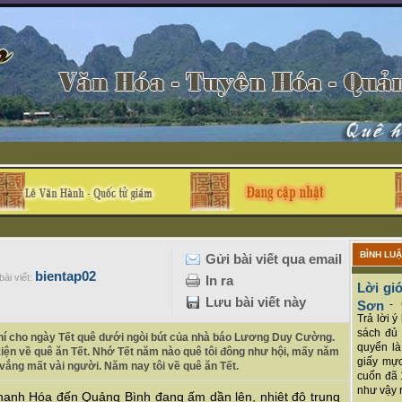
BÌNH LU
Gửi bài viết qua email
bientap02
ài viết:
In ra
Lời giớ
Lưu bài viết này
Sơn
-
Trả lời 
sách đủ 
khí cho ngày Tết quê dưới ngòi bút của nhà báo Lương Duy Cường.
quyển là
iện về quê ăn Tết. Nhớ Tết năm nào quê tôi đông như hội, mấy năm
giấy mực
 vắng mất vài người. Năm nay tôi về quê ăn Tết.
cuốn đã 
như vậy r
 Thanh Hóa đến Quảng Bình đang ấm dần lên, nhiệt độ trung