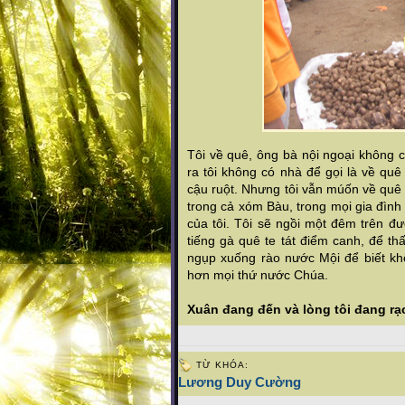
Tôi về quê, ông bà nội ngoại không c
ra tôi không có nhà để gọi là về quê
cậu ruột. Nhưng tôi vẫn múốn về quê ă
trong cả xóm Bàu, trong mọi gia đìn
của tôi. Tôi sẽ ngồi một đêm trên đ
tiếng gà quê te tát điểm canh, để th
ngụp xuống rào nước Mội để biết khô
hơn
mọi thứ nước Chúa.
Xuân đang đến và lòng tôi đang rạ
TỪ KHÓA:
Lương Duy Cường