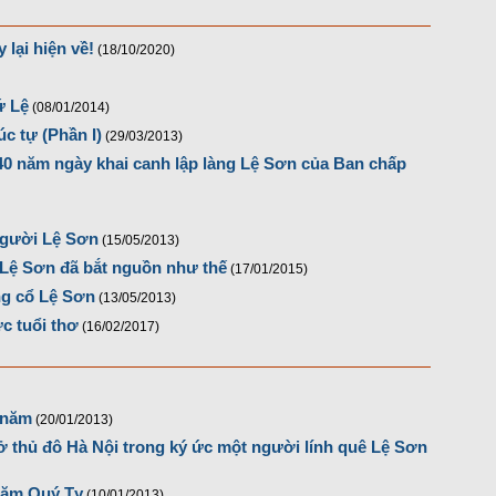
 lại hiện về!
(18/10/2020)
ứ Lệ
(08/01/2014)
úc tự (Phần I)
(29/03/2013)
 540 năm ngày khai canh lập làng Lệ Sơn của Ban chấp
người Lệ Sơn
(15/05/2013)
 Lệ Sơn đã bắt nguồn như thế
(17/01/2015)
ng cổ Lệ Sơn
(13/05/2013)
ức tuổi thơ
(16/02/2017)
i năm
(20/01/2013)
ở thủ đô Hà Nội trong ký ức một người lính quê Lệ Sơn
năm Quý Tỵ
(10/01/2013)