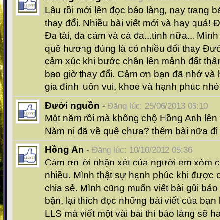
Lâu rồi mới lên đọc báo làng, nay trang b
thay đổi. Nhiều bài viết mới và hay quá! 
Đa tài, đa cảm và cả đa...tình nữa... Mìn
quê hương đúng là có nhiều đổi thay Đư
cảm xúc khi bước chân lên mảnh đất thâ
bao giờ thay đổi. Cảm ơn bạn đã nhớ và 
gia đình luôn vui, khoẻ và hạnh phúc nhé
Đưới nguồn
-
Đăng lúc: 25/06/2013 06:10
Một năm rồi mà không chộ Hồng Anh lên t
Năm ni đã về quê chưa? thêm bài nữa đi
Hồng An
-
Đăng lúc: 10/10/2012 05:36
Cảm ơn lời nhận xét của người em xóm c
nhiều. Mình thật sự hạnh phúc khi được
chia sẻ. Mình cũng muốn viết bài gủi bá
bận, lại thích đọc những bài viết của bạn
LLS mà viết một vài bài thì báo làng sẽ 