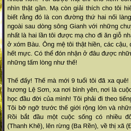
nhìn thật gần. Mạ còn giải thích cho tôi h
biết rằng đó là con đường thứ hai nối làng
ngoài sau dòng sông Gianh với những chu
nhất là hai lần tôi được mạ cho đi ăn giỗ 
ở xóm Bàu. Ông mệ tôi thật hiền, các cậu, 
hết mực. Có thể đón nhận ở đâu được nhữn
những tấm lòng như thế!
Thế đấy! Thế mà mới 9 tuổi tôi đã xa quê!
hương Lệ Sơn, xa nơi bình yên, nơi là cuộc
học đầu đời của mình! Tôi phải đi theo tiế
Tôi bỡ ngỡ trước thế giới rộng lớn và nh
Rồi bắt đầu một cuộc sống có nhiều đổ
(Thanh Khê), lên rừng (Ba Rền), về thị xã 