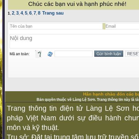
Chúc các bạn vui và hạnh phúc nhé!
2
3
4
5
6
7
8
Trang sau
1
,
,
,
,
,
,
,
Mã an toàn:
Hân hạnh chào đón các bạ
Bản quyền thuộc về Làng Lệ Sơn. Trang thông tin này là t
Trang thông tin điện tử Làng Lệ Sơn ho
pháp Vịệt Nam dưới sự điều hành chu
môn và kỹ thuật.
Trụ sở: Đặt tại trung tâm lưu trữ truyền 