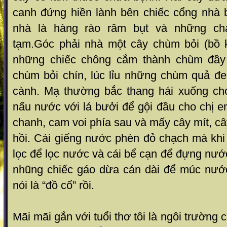
canh đứng hiền lành bên chiếc cổng nhà 
nhà là hàng rào râm bụt và những c
tạm.Góc phải nhà một cây chùm bỏi (bồ k
những chiếc chông cắm thành chùm đầy
chùm bỏi chín, lúc lỉu những chùm quả đe
cành. Mạ thường bắc thang hái xuống ch
nấu nước với lá bưởi để gội đầu cho chị 
chanh, cam voi phía sau và mấy cây mít, câ
hồi. Cái giếng nước phèn đỏ chạch mà khi
lọc để lọc nước và cái bể cạn để đựng nướ
nhũng chiếc gáo dừa cán dài để múc nướ
nói là “đồ cổ” rồi.
Mãi mãi gắn với tuổi thơ tôi là ngôi trường