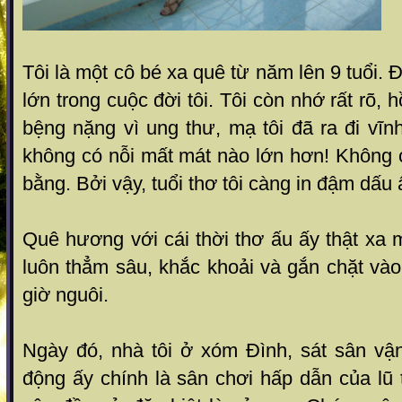
Tôi là một cô bé xa quê từ năm lên 9 tuổi.
lớn trong cuộc đời tôi. Tôi còn nhớ rất rõ, 
bệng nặng vì ung thư, mạ tôi đã ra đi vĩnh
không có nỗi mất mát nào lớn hơn! Không 
bằng. Bởi vậy, tuổi thơ tôi càng in đậm dấ
Quê hương với cái thời thơ ấu ấy thật xa 
luôn thẳm sâu, khắc khoải và gắn chặt vào
giờ nguôi.
Ngày đó, nhà tôi ở xóm Đình, sát sân vậ
động ấy chính là sân chơi hấp dẫn của lũ t