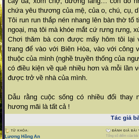
cây đa, xóm chợ, đường làng… còn đó n
chứa yêu thương của mệ, của o, chú, cụ, dì
Tôi run run thắp nén nhang lên bàn thờ tổ 
ngoại, mạ tôi mà khóe mắt cứ rưng rưng, 
Chơi thăm bà con được mấy hôm tôi lại 
trang để vào với Biên Hòa, vào với công 
thuộc của mình (nghề truyền thống của ng
có điều kiện về quê nhiều hơn và mỗi lần v
được trở về nhà của mình.
Dẫu rằng cuộc sống có nhiều đổi thay n
hương mãi là tất cả !
Tác giả bà
TỪ KHÓA:
ĐÁNH GIÁ BÀI 
Lương Hồng An
Tổng số điểm của bài v