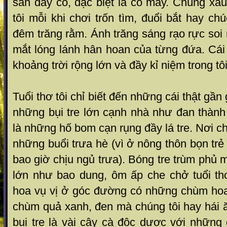
sân đầy cỏ, đặc biệt là cỏ may. Chúng xâ
tôi mỗi khi chơi trốn tìm, đuổi bắt hay 
đêm trăng rằm. Ánh trăng sáng rạo rực soi
mắt lóng lánh hân hoan của từng đứa. Cái
khoảng trời rộng lớn và đầy kỉ niệm trong tôi
Tuổi thơ tôi chỉ biết đến những cái thật gần 
những bụi tre lớn cạnh nhà như đan thành
là những hố bom cạn rụng đầy lá tre. Nơi c
những buổi trưa hè (vì ở nông thôn bọn trẻ
bao giờ chịu ngủ trưa). Bóng tre trùm phủ 
lớn như bao dung, ôm ấp che chở tuổi thơ
hoa vụ vị ở góc đường có những chùm ho
chùm quả xanh, đen mà chúng tôi hay hái 
bụi tre là vài cây cà độc dược với những