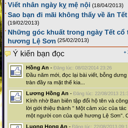
Viết nhân ngày kỵ mệ nội
(18/04/2013)
Sao bạn đi mãi không thấy về ăn Tế
(19/02/2013)
Những góc khuất trong ngày Tết cổ 
hương Lệ Sơn
(25/02/2013)
Ý kiến bạn đọc
+
Hồng An
-
Đăng lúc: 08/02/2014 23:26
Đầu năm mới, đọc lại bài viết, bỗng dưng
tràn đầy ra mặt thế kia...
Lương Hồng An
-
Đăng lúc: 22/08/2013 21:
Kính nhờ Ban biên tập đổi hộ tên và côn
lời giới thiệu thành " Một cảm xúc của t
một người con của quê hương Lệ Sơn". 
Luong Hong An
-
Đăng lúc: 22/08/2013 09: