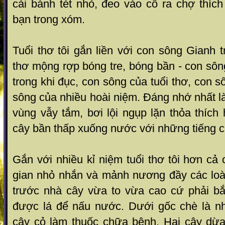
cái bánh tét nhỏ, đeo vào cổ ra chợ thíc
bạn trong xóm.
Tuổi thơ tôi gắn liền với con sông Gianh t
thơ mộng rợp bóng tre, bóng bần - con sông
trong khi đục, con sông của tuổi thơ, con 
sông của nhiều hoài niệm. Đáng nhớ nhất l
vùng vẫy tắm, bơi lội ngụp lặn thỏa thíc
cây bần thấp xuống nước với những tiếng c
Gắn với nhiều kỉ niệm tuổi thơ tôi hơn cả 
gian nhỏ nhắn và mảnh nương đầy các loài
trước nhà cây vừa to vừa cao cứ phải bắ
được lá để nấu nước. Dưới gốc chè là n
cây cỏ làm thuốc chữa bệnh. Hai cây dừa