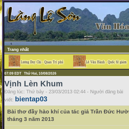
Trang nhất
07:09 EDT Thứ Hai, 10/08/2026
Vịnh Lèn Khum
Đăng lúc: Thứ bảy - 23/03/2013 02:44 - Người đăng bài
bientap03
viết:
Bài thơ đầy hào khí của tác giả Trần Đức Hư
tháng 3 năm 2013