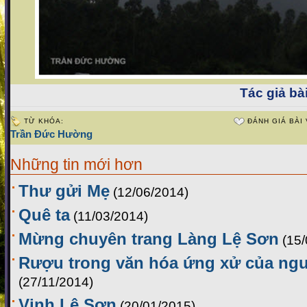
Tác giả bài
TỪ KHÓA:
ĐÁNH GIÁ BÀI 
Trần Đức Hường
Những tin mới hơn
Thư gửi Mẹ
(12/06/2014)
Quê ta
(11/03/2014)
Mừng chuyên trang Làng Lệ Sơn
(15
Rượu trong văn hóa ứng xử của ng
(27/11/2014)
Vịnh Lệ Sơn
(20/01/2015)