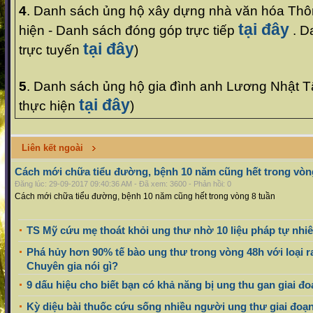
4
. Danh sách ủng hộ xây dựng nhà văn hóa Thô
tại đây
hiện - Danh sách đóng góp trực tiếp
. D
tại đây
trực tuyến
)
5
. Danh sách ủng hộ gia đình anh Lương Nhật T
tại đây
thực hiện
)
Liên kết ngoài
Cách mới chữa tiểu đường, bệnh 10 năm cũng hết trong vòn
Đăng lúc: 29-09-2017 09:40:36 AM - Đã xem: 3600 - Phản hồi: 0
Cách mới chữa tiểu đường, bệnh 10 năm cũng hết trong vòng 8 tuần
TS Mỹ cứu mẹ thoát khỏi ung thư nhờ 10 liệu pháp tự nhiê
Phá hủy hơn 90% tế bào ung thư trong vòng 48h với loại ra
Chuyên gia nói gì?
9 dấu hiệu cho biết bạn có khả năng bị ung thu gan giai đ
Kỳ diệu bài thuốc cứu sống nhiều người ung thư giai đoạn