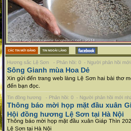
CÁC TIN MỚI ĐĂNG
TIN NGOÀI LÀNG
Hương sắc Lệ Sơn - Phản hồi: 0 - Người phản hồi mớ
Sông Gianh mùa Hoa Dẻ
Xin gửi đến trang web làng Lệ Sơn hai bài thơ mới
đến bạn đọc.
Tin đồng hương - Phản hồi: 0 - Người phản hồi mới n
Thông báo mời họp mặt đầu xuân Gi
Hội đồng hương Lệ Sơn tại Hà Nội
Thông báo mời họp mặt đầu xuân Giáp Thìn 20
Lệ Sơn tại Hà Nội