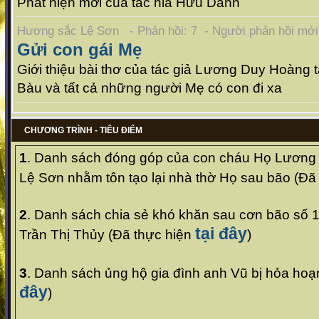
Phát hiện mới của tác hỉa Hữu Danh
Hương sắc Lệ Sơn - Phản hồi: 7 - Người phản hồi mớ
Gửi con gái Mẹ
Giới thiệu bài thơ của tác giả Lương Duy Hoàn
Bàu và tất cả những người Mẹ có con đi xa
CHƯƠNG TRÌNH - TIÊU ĐIỂM
1
. Danh sách
đóng góp của con cháu Họ Lương 
Lệ Sơn nhằm tôn tạo lại nhà thờ Họ sau bão
(
Đã 
2
. Danh sách
chia sẻ khó khăn sau cơn bão số 1
tại đây
Trần Thị Thủy
(
Đã thực hiện
)
3
. Danh sách ủng hộ gia đình anh Vũ bị hỏa hoạ
đây
)