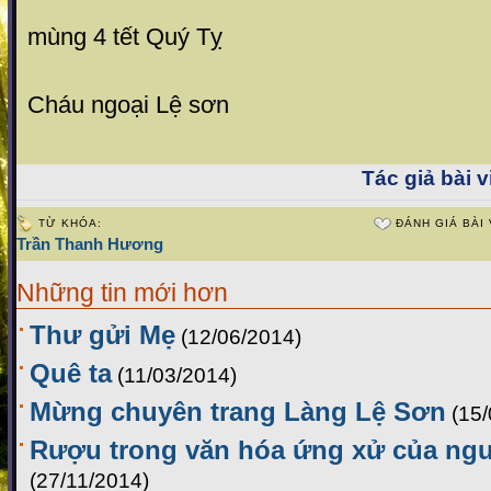
Hà n
mùng 4 tết Quý Tỵ
Cháu ngoại Lệ sơn
Tác giả bài v
TỪ KHÓA:
ĐÁNH GIÁ BÀI 
Trần Thanh Hương
Những tin mới hơn
Thư gửi Mẹ
(12/06/2014)
Quê ta
(11/03/2014)
Mừng chuyên trang Làng Lệ Sơn
(15
Rượu trong văn hóa ứng xử của ng
(27/11/2014)