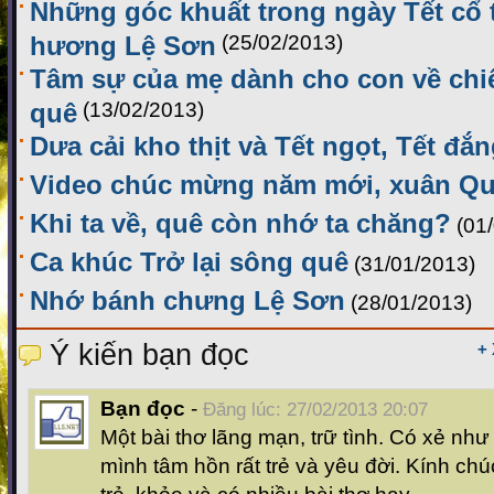
Những góc khuất trong ngày Tết cổ 
hương Lệ Sơn
(25/02/2013)
Tâm sự của mẹ dành cho con về ch
quê
(13/02/2013)
Dưa cải kho thịt và Tết ngọt, Tết đắn
Video chúc mừng năm mới, xuân Qu
Khi ta về, quê còn nhớ ta chăng?
(01
Ca khúc Trở lại sông quê
(31/01/2013)
Nhớ bánh chưng Lệ Sơn
(28/01/2013)
Ý kiến bạn đọc
+
Bạn đọc
-
Đăng lúc: 27/02/2013 20:07
Một bài thơ lãng mạn, trữ tình. Có xẻ như 
mình tâm hồn rất trẻ và yêu đời. Kính ch