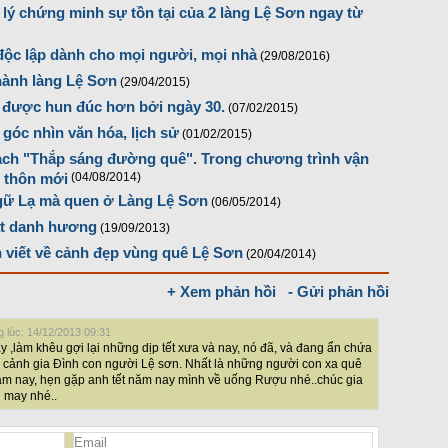
p lý chứng minh sự tồn tại của 2 làng Lệ Sơn ngay từ
độc lập dành cho mọi người, mọi nhà
(29/08/2016)
thành làng Lệ Sơn
(29/04/2015)
i được hun đúc hơn bởi ngày 30.
(07/02/2015)
óc nhìn văn hóa, lịch sử
(01/02/2015)
ạch "Thắp sáng đường quê". Trong chương trình vận
 thôn mới
(04/08/2014)
ngữ Lạ mà quen ở Làng Lệ Sơn
(06/05/2014)
bát danh hương
(19/09/2013)
h viết về cảnh đẹp vùng quê Lệ Sơn
(20/04/2014)
+ Xem phản hồi
- Gửi phản hồi
 lúc: 14/12/2013 09:31
 ,làm khêu gợi lại những dịp tết xưa và nay, nó đã, và đang ẩn chứa
hệ cảnh gia Đình con người Lệ sơn. Nhất là những người con xa quê
năm nay, hẹn gặp anh tết năm nay mình về uống Rượu nhé..chúc gia
i may nhé..