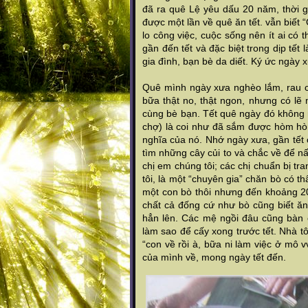
đã ra quê Lệ yêu dấu 20 năm, thời gi
được một lần về quê ăn tết. vẫn biết
lo công việc, cuộc sống nên ít ai có
gần đến tết và đặc biệt trong dịp tế
gia đình, bạn bè da diết. Ký ức ngày 
Quê mình ngày xưa nghèo lắm, rau c
bữa thật no, thật ngon, nhưng có lẽ
cùng bè bạn. Tết quê ngày đó không nh
chợ) là coi như đã sắm được hòm hòm
nghĩa của nó. Nhớ ngày xưa, gần tết 
tìm những cây củi to và chắc về để n
chị em chúng tôi; các chị chuẩn bị tr
tôi, là một “chuyên gia” chăn bò có 
một con bò thôi nhưng đến khoảng 20 
chất cả đống cứ như bò cũng biết ăn 
hẳn lên. Các mệ ngồi đâu cũng bàn 
làm sao để cấy xong trước tết. Nhà t
“con về rồi à, bữa ni làm việc ở mô 
của mình về, mong ngày tết đến.