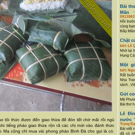
Bài th
Mân
0913963
Hồi trướ
cùng bạn
thầy Mân
Chặt c
bởi: Lê 
Nhớ lại 
Hung Cày
Một g
bởi: Ng
Rất buồn
Nha Tran
sách...Vi
Gửi co
Mệ Phươn
Bài thơ 
Lê Đì
nước "
o tôi thức được đến giao thừa để đón tết chờ mãi rồi ngủ
Trọng Đạ
khi tiếng pháo giao thừa rộn rã các chị mới vào đánh thức
Bài viết 
 Mạ cũng chỉ mua vài phong pháo Bình Đà cho gọi là có.
đã có n