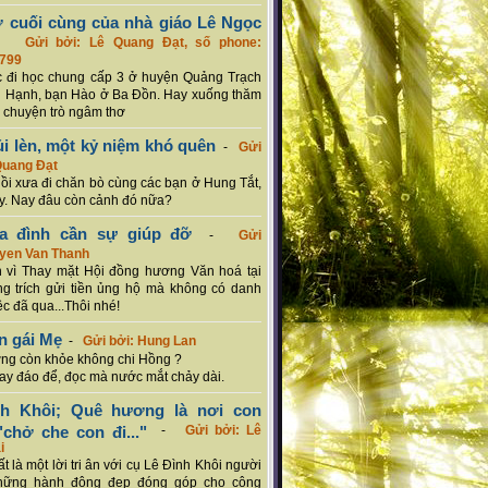
ơ cuối cùng của nhà giáo Lê Ngọc
-
Gửi bởi: Lê Quang Đạt, số phone:
799
c đi học chung cấp 3 ở huyện Quảng Trạch
 Hạnh, bạn Hào ở Ba Đồn. Hay xuống thăm
 chuyện trò ngâm thơ
ủi lèn, một kỷ niệm khó quên
-
Gửi
Quang Đạt
hồi xưa đi chăn bò cùng các bạn ở Hung Tắt,
. Nay đâu còn cảnh đó nữa?
ia đình cần sự giúp đỡ
-
Gửi
uyen Van Thanh
 vì Thay mặt Hội đồng hương Văn hoá tại
g trích gửi tiền ủng hộ mà không có danh
ệc đã qua...Thôi nhé!
n gái Mẹ
-
Gửi bởi: Hung Lan
g còn khỏe không chi Hồng ?
hay đáo để, đọc mà nước mắt chảy dài.
nh Khôi; Quê hương là nơi con
chở che con đi..."
-
Gửi bởi: Lê
i
rất là một lời tri ân với cụ Lê Đình Khôi người
hững hành động đẹp đóng góp cho cộng