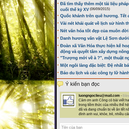
Đã tìm thấy thêm một tài liệu phá
cuối thế kỷ XV
(06/09/2015)
Quốc khánh trên quê hương. Tết 
Vài nét khái quát về lịch sử hình 
Nét văn hóa tốt đẹp của muôn đờ
Danh hương văn vật Lệ Sơn dưới g
Đoàn xã Văn Hóa thực hiện kế ho
động và quyết tâm xây dựng nông
"Trượng mới về à ?", một thuật 
Một ngôi làng đặc biệt: Đệ nhất 
Báo du lịch và các công ty lữ hàn
Ý kiến bạn đọc
luongngoclieu@mail.com
-
Đăng
Cảm ơn anh Công có bài viết hay
trong tiềm thức của nhiều thế 
đã và đang chuẩn bị về ăn tết 
đình anh vui, khỏe, trẻ, nhiều cá