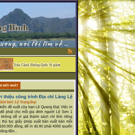
ẬN MỚI NHẤT
i thiệu công trình Địa chí Làng Lệ
Gửi bởi: Lê Trọng Đại
ý kiến đề xuất của bạn Lê Quang Đạt. Việc in
để phát cho mỗi gia đình người Lệ Sơn 1
 không dễ vì giá thành sách chỉ tính riêng
 thủ tục giấy phép xuất bản xuất bản mỗi
160.000 đồng, để in đủ thì phải 4000 quyển
iêng tiền...