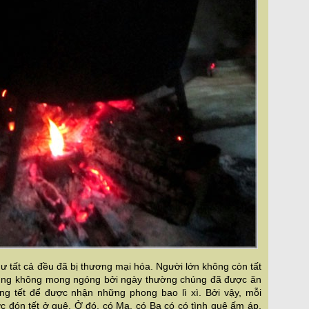
hư tất cả đều đã bị thương mại hóa. Người lớn không còn tất
cũng không mong ngóng bởi ngày thường chúng đã được ăn
g tết để được nhận những phong bao lì xì. Bởi vậy, mỗi
 đón tết ở quê. Ở đó, có Mạ. có Ba có có tình quê ấm áp,