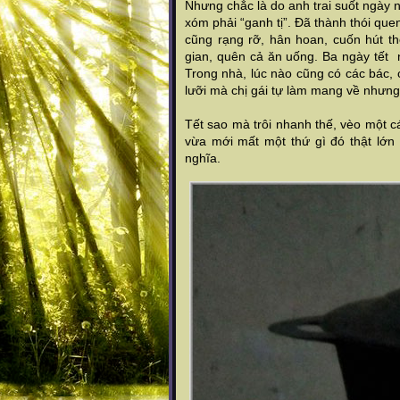
Nhưng chắc là do anh trai suốt ngày
xóm phải “ganh tị”. Đã thành thói que
cũng rạng rỡ, hân hoan, cuốn hút t
gian, quên cả ăn uống. Ba ngày tết n
Trong nhà, lúc nào cũng có các bác, 
lưỡi mà chị gái tự làm mang về nhưng
Tết sao mà trôi nhanh thế, vèo một c
vừa mới mất một thứ gì đó thật lớn 
nghĩa.