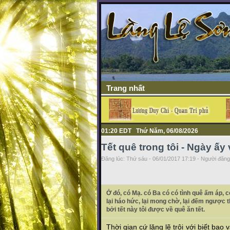
Trang nhất
01:20 EDT Thứ Năm, 06/08/2026
Tết quê trong tôi - Ngày ấy
Đăng lúc: Thứ sáu - 06/01/2017 17:19 - Người đăng 
Ở đó, có Mạ. có Ba có có tình quê ấm áp, c
lại háo hức, lại mong chờ, lại đếm ngược 
bởi tết này tôi được về quê ăn tết.
Thời gian cứ lặng lẽ trôi với biết bao