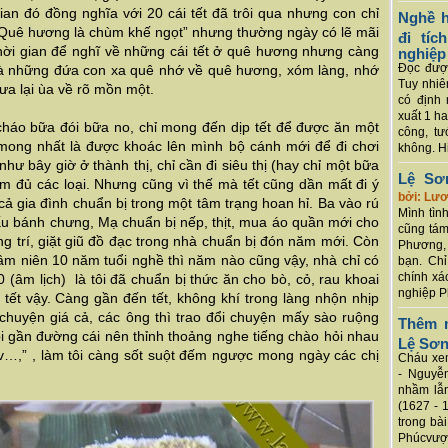
an đó đồng nghĩa với 20 cái tết đã trôi qua nhưng con chỉ
Nghề h
 “Quê hương là chùm khế ngọt” nhưng thường ngày có lẽ mãi
đi tí
 thời gian để nghĩ về những cái tết ở quê hương nhưng càng
nghiệp
Đọc được
t là những đứa con xa quê nhớ về quê hương, xóm làng, nhớ
Tuy nhiê
xưa lại ùa về rõ mồn một.
có định 
xuất 1 h
háo bữa đói bữa no, chỉ mong đến dịp tết để được ăn một
công, tư
 mong nhất là được khoác lên mình bộ cánh mới để đi chơi
không. Hi
ư bây giờ ở thành thị, chỉ cần đi siêu thị (hay chỉ một bữa
Lệ Sơ
 đủ các loại. Nhưng cũng vì thế mà tết cũng dần mất đi ý
bởi: Lư
cả gia đình chuẩn bị trong một tâm trạng hoan hỉ. Ba vào rú
Mình tình
ấu bánh chưng, Mạ chuẩn bị nếp, thịt, mua áo quần mới cho
cũng tám
ang trí, giặt giũ đồ đạc trong nhà chuẩn bị đón năm mới. Còn
Phương, 
thâm niên 10 năm tuổi nghề thì năm nào cũng vậy, nhà chỉ có
bạn. Chỉ
chính xá
(âm lịch) là tôi đã chuẩn bị thức ăn cho bò, cỏ, rau khoai
nghiệp P
tết vậy. Càng gần đến tết, không khí trong làng nhộn nhịp
chuyện giá cả, các ông thì trao đổi chuyện mấy sào ruộng
Thêm m
ôi gần đường cái nên thỉnh thoảng nghe tiếng chào hỏi nhau
Lệ Sơ
vv…,” , làm tôi càng sốt suột đếm ngược mong ngày các chị
Cháu xem
- Nguyễ
nhầm lẫn
(1627 - 
trong bà
Phúcvượt