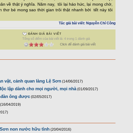
ân về thật ý nghĩa. Năm nay, tôi lại háo hức, lại mong chờ,
 thơ bé mong sao thời gian trôi thật nhanh bởi tết này tôi
Tác giả bài viết:
Nguyễn Chí Công
ĐÁNH GIÁ BÀI VIẾT
Tổng số điểm của bài viết là: 4 trong 1 đánh giá
Click để đánh giá bài viết
ản vật, cảnh quan làng Lệ Sơn
(14/06/2017)
độc lập dành cho mọi người, mọi nhà
(01/09/2017)
h đàn ông được
(02/05/2017)
(16/04/2019)
2017)
 Sơn non nước hữu tình
(20/04/2016)