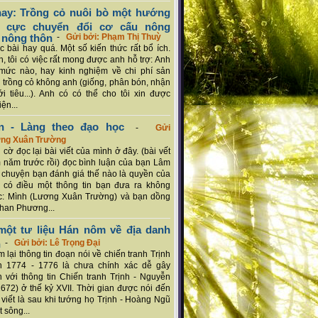
ay: Trồng cỏ nuôi bò một hướng
ch cực chuyển đổi cơ cấu nông
 nông thôn
-
Gửi bởi: Phạm Thị Thuỳ
 bài hay quá. Một số kiến thức rất bổ ích.
n, tôi có việc rất mong được anh hỗ trợ: Anh
mức nào, hay kinh nghiệm về chi phí sản
a trồng cỏ không anh (giống, phân bón, nhận
ới tiêu...). Anh có có thể cho tôi xin được
ện...
n - Làng theo đạo học
-
Gửi
ơng Xuân Trường
 cờ đọc lại bài viết của mình ở đây. (bài vết
 năm trước rồi) đọc bình luận của bạn Lâm
chuyện bạn đánh giá thế nào là quyền của
 có điều một thông tin bạn đưa ra không
c: Mình (Lương Xuân Trường) và bạn dồng
han Phương...
ột tư liệu Hán nôm về địa danh
n
-
Gửi bởi: Lê Trọng Đại
 lại thông tin đoạn nói về chiến tranh Trịnh
n 1774 - 1776 là chưa chính xác dễ gây
 với thông tin Chiến tranh Trịnh - Nguyễn
1672) ở thế kỷ XVII. Thời gian được nói đến
i viết là sau khi tướng họ Trịnh - Hoàng Ngũ
 sông...