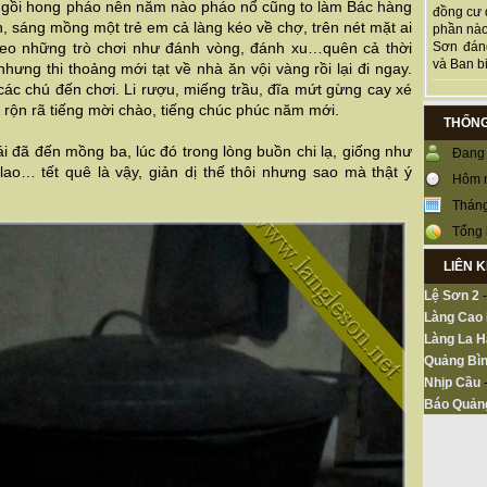
 ngồi hong pháo nên năm nào pháo nổ cũng to làm Bác hàng
đồng cư 
n, sáng mồng một trẻ em cả làng kéo về chợ, trên nét mặt ai
phần nào
heo những trò chơi như đánh vòng, đánh xu…quên cả thời
Sơn đán
và Ban bi
hưng thi thoảng mới tạt về nhà ăn vội vàng rồi lại đi ngay.
các chú đến chơi. Li rượu, miếng trầu, đĩa mứt gừng cay xé
 rộn rã tiếng mời chào, tiếng chúc phúc năm mới.
THỐNG
ái đã đến mồng ba, lúc đó trong lòng buồn chi lạ, giống như
Đang 
lao… tết quê là vậy, giản dị thế thôi nhưng sao mà thật ý
Hôm 
Tháng
Tổng 
LIÊN 
Lệ Sơn 2
Làng Cao
Làng La H
Quảng Bìn
Nhịp Cầu
Báo Quản