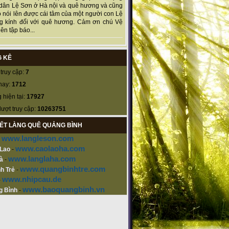
dân Lệ Sơn ở Hà nội và quê hương và cũng
 nói lên được cái tâm của một người con Lệ
g kính đối với quê hương. Cảm ơn chú Vệ
ên tập báo...
 KÊ
truy cập:
7
nay:
1712
 hiện tại:
17927
lượt truy cập:
10263751
KẾT LÀNG QUÊ QUẢNG BÌNH
www.langleson.com
-
www.caolaoha.com
 Lao
-
www.langlaha.com
à
-
www.quangbinhtre.com
h Trẻ
-
www.nhipcau.de
-
www.baoquangbinh.vn
g Bình
-