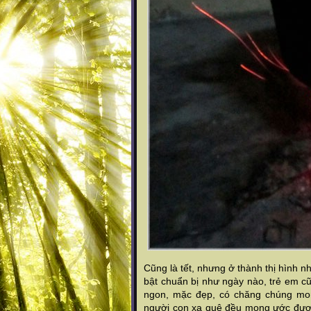
Cũng là tết, nhưng ở thành thị hình n
bật chuẩn bị như ngày nào, trẻ em 
ngon, mặc đẹp, có chăng chúng mon
người con xa quê đều mong ước được