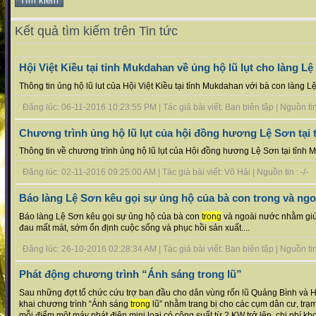
Kết quả tìm kiếm trên Tin tức
Hội Việt Kiều tại tỉnh Mukdahan về ủng hộ lũ lụt cho làng L
Thông tin ủng hộ lũ lut của Hội Việt Kiều tại tỉnh Mukdahan với bà con làng Lệ
Đăng lúc: 06-11-2016 10:23:55 PM | Tác giả bài viết: Ban biên tập | Nguồn tin 
Chương trình ủng hộ lũ lụt của hội đồng hương Lệ Sơn tại 
Thông tin về chương trình ủng hộ lũ lụt của Hội đồng hương Lệ Sơn tại tỉnh 
Đăng lúc: 02-11-2016 09:25:00 AM | Tác giả bài viết: Võ Hải | Nguồn tin : -/-
Báo làng Lệ Sơn kêu gọi sự ủng hộ của bà con trong và ng
Báo làng Lệ Sơn kêu gọi sự ủng hộ của bà con
trong
và ngoài nước nhằm giú
đau mất mát, sớm ổn định cuộc sống và phục hồi sản xuất....
Đăng lúc: 26-10-2016 02:28:34 AM | Tác giả bài viết: Ban biên tập | Nguồn tin 
Phát động chương trình “Ánh sáng trong lũ”
Sau những đợt tổ chức cứu trợ ban đầu cho dân vùng rốn lũ Quảng Bình và 
khai chương trình “Ánh sáng
trong
lũ” nhằm trang bị cho các cụm dân cư, trạm
mỗi điểm một máy phát điện mini loại có công suất từ 2 KW trở lên, chi phí khoả