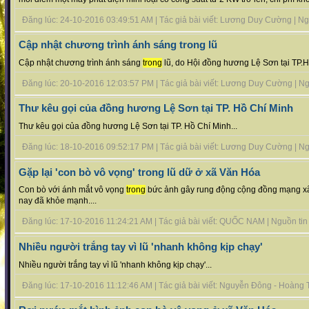
Đăng lúc: 24-10-2016 03:49:51 AM | Tác giả bài viết: Lương Duy Cường | Nguồ
Cập nhật chương trình ánh sáng trong lũ
Cập nhật chương trình ánh sáng
trong
lũ, do Hội đồng hương Lệ Sơn tại TP.H
Đăng lúc: 20-10-2016 12:03:57 PM | Tác giả bài viết: Lương Duy Cường | Nguồ
Thư kêu gọi của đồng hương Lệ Sơn tại TP. Hồ Chí Minh
Thư kêu gọi của đồng hương Lệ Sơn tại TP. Hồ Chí Minh...
Đăng lúc: 18-10-2016 09:52:17 PM | Tác giả bài viết: Lương Duy Cường | Nguồ
Gặp lại 'con bò vô vọng' trong lũ dữ ở xã Văn Hóa
Con bò với ánh mắt vô vọng
trong
bức ảnh gây rung động cộng đồng mạng xã 
nay đã khỏe mạnh....
Đăng lúc: 17-10-2016 11:24:21 AM | Tác giả bài viết: QUỐC NAM | Nguồn tin :
Nhiều người trắng tay vì lũ 'nhanh không kịp chạy'
Nhiều người trắng tay vì lũ 'nhanh không kịp chạy'...
Đăng lúc: 17-10-2016 11:12:46 AM | Tác giả bài viết: Nguyễn Đông - Hoàng T