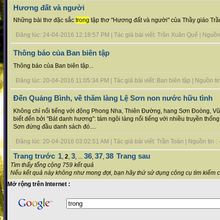
Hương đất và người
Những bài thơ đặc sắc
trong
tập thơ "Hương đất và người" của Thầy giáo Trầ
Đăng lúc: 24-04-2016 12:18:57 PM | Tác giả bài viết: Trần Xuân Quế | Nguồn ti
Thông báo của Ban biên tập
Thông báo của Ban biên tập...
Đăng lúc: 20-04-2016 11:05:34 PM | Tác giả bài viết: Ban biên tập | Nguồn tin 
Đến Quảng Bình, về thăm làng Lệ Sơn non nước hữu tình
Không chỉ nổi tiếng với động Phong Nha, Thiên Đường, hang Sơn Đoòng, V
biết đến bởi "Bát danh hương": tám ngôi làng nổi tiếng với nhiều truyền thốn
Sơn đứng đầu danh sách đó....
Đăng lúc: 20-04-2016 03:02:51 AM | Tác giả bài viết: Trần Toàn | Nguồn tin : -
Trang trước
1
3
36
37
38
Trang sau
,
2
,
, ...
,
,
Tìm thấy tổng cộng 759 kết quả
Nếu kết quả này không như mong đợi, bạn hãy thử sử dụng công cụ tìm kiếm 
Mở rộng trên Internet :