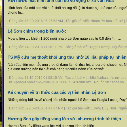
Rơi nước mắt hình ảnh con bò vô vọng ở xã Văn Hóa
Hình ảnh của một con vật nuôi thôi nhưng đã lột tả được sự khổ cực của ngư
chống lũ....
Đăng lúc: 16-10-2016 05:26:53 AM | Tác giả bài viết: Nhóm PV báo tuổi trẻ | N
Lệ Sơn chìm trong biển nước
Mưa to liên tục khiến 1.200 ngôi nhà ở Lệ Sơn ngập sâu từ 0,8 đến 4 m....
Đăng lúc: 14-10-2016 11:20:11 PM | Tác giả bài viết: Ngọc Lương | Nguồn tin :
TS Mỹ cứu mẹ thoát khỏi ung thư nhờ 10 liệu pháp tự nhiên
"Lần đầu tiên mẹ mắc ung thư, tôi đang là một đứa trẻ, chưa biết chuyện gì.
gia dinh dưỡng nên tôi biết khả năng tự chữa bệnh của cơ thể"....
Đăng lúc: 11-10-2016 01:08:15 AM | Tác giả bài viết: http://soha.vn/ts-my-c
lieu-phap-tu-nhien-ky-dieu-20161006151426988.htm | Nguồn tin : soha.vn
Kể chuyện về tri thức của các vị tiền nhân Lệ Sơn
Những dòng hồi ức về các vị tiền nhân người Lệ Sơn của tác giả Lương Duy T
Đăng lúc: 02-10-2016 01:47:37 PM | Tác giả bài viết: Lương Duy Thái | Nguồn t
Hương Sen gây tiếng vang lớn với chương trình từ thiện
Hương Sen gây tiếng vang lớn với chương trình từ thiện...