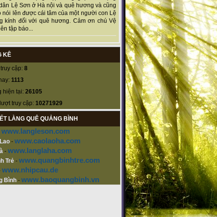
dân Lệ Sơn ở Hà nội và quê hương và cũng
 nói lên được cái tâm của một người con Lệ
g kính đối với quê hương. Cảm ơn chú Vệ
ên tập báo...
 KÊ
truy cập:
8
nay:
1113
 hiện tại:
26105
lượt truy cập:
10271929
KẾT LÀNG QUÊ QUẢNG BÌNH
www.langleson.com
-
www.caolaoha.com
 Lao
-
www.langlaha.com
à
-
www.quangbinhtre.com
h Trẻ
-
www.nhipcau.de
-
www.baoquangbinh.vn
g Bình
-