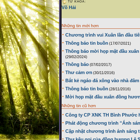
TỪ KHÓA:
Võ Hải
Những tin mới hơn
Chương trình vui Xuân lần đầu ti
Thông báo tin buồn
(17/07/2021)
Thông báo mời họp mặt đầu xuân 
(29/02/2024)
Thông báo
(07/02/2017)
Thư cảm ơn
(30/11/2016)
Bắt kẻ ngáo đá xông vào nhà đâm
Thông báo tin buồn
(28/11/2016)
Mời họp mặt đầu xuân đồng hương
Những tin cũ hơn
Công ty CP XNK TH Bình Phước hỗ t
Phát động chương trình “Ánh sán
Cập nhật chương trình ánh sáng t
Thư kêu gọi của đồng hương Lệ S