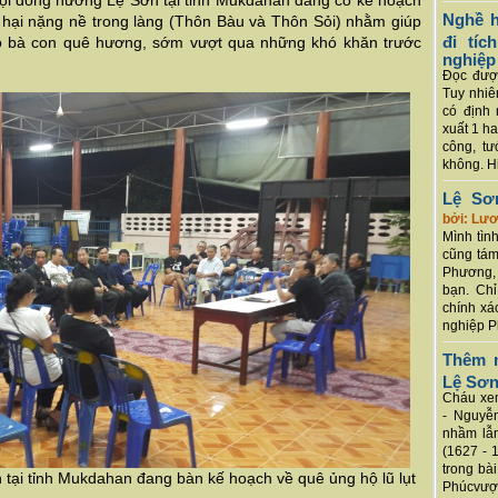
 Hội đồng hương
Lệ Sơn tại tỉnh Mukdahan đang có kế hoạch
Nghề h
ệt hại nặng nề trong làng (Thôn Bàu và Thôn Sỏi) nhằm
giúp
đi tí
o bà con quê hương,
sớm vượt qua những khó khăn trước
nghiệp
Đọc được
Tuy nhiê
có định 
xuất 1 h
công, tư
không. Hi
Lệ Sơ
bởi: Lư
Mình tình
cũng tám
Phương, 
bạn. Chỉ
chính xá
nghiệp P
Thêm m
Lệ Sơ
Cháu xem
- Nguyễ
nhầm lẫn
(1627 - 
trong bà
tại tỉnh Mukdahan đang bàn kế hoạch về quê ủng hộ lũ lụt
Phúcvượt