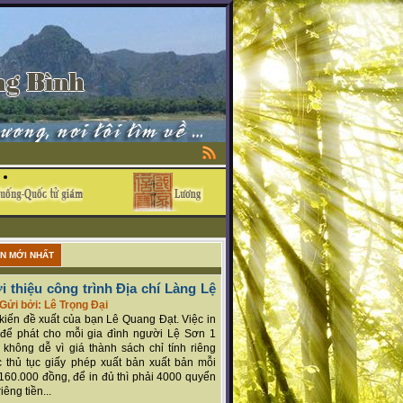
ẬN MỚI NHẤT
i thiệu công trình Địa chí Làng Lệ
Gửi bởi: Lê Trọng Đại
ý kiến đề xuất của bạn Lê Quang Đạt. Việc in
để phát cho mỗi gia đình người Lệ Sơn 1
 không dễ vì giá thành sách chỉ tính riêng
 thủ tục giấy phép xuất bản xuất bản mỗi
160.000 đồng, để in đủ thì phải 4000 quyển
iêng tiền...