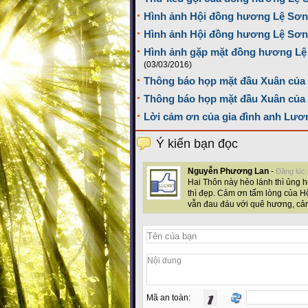
Hình ảnh Hội đồng hương Lệ Sơn 
Hình ảnh Hội đồng hương Lệ Sơn 
Hình ảnh gặp mặt đồng hương Lệ 
(03/03/2016)
Thông báo họp mặt đầu Xuân của 
Thông báo họp mặt đầu Xuân của
Lời cảm ơn của gia đình anh Lươ
Ý kiến bạn đọc
Nguyễn Phương Lan
-
Đăng lúc:
Hai Thôn này hẻo lánh thì ủng 
thì đẹp. Cảm ơn tấm lòng của Hộ
vẫn đau đáu với quê hương, cả
Mã an toàn: