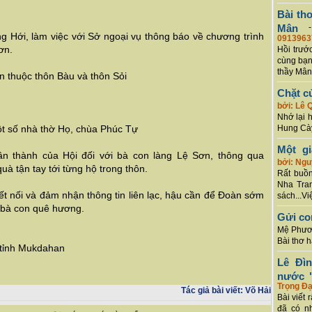
Bài th
Mân
 Hới, làm việc với Sở ngoại vụ thông báo về chương trình
0913963
ơn.
Hồi trướ
cùng bạn
thầy Mân
n thuộc thôn Bàu và thôn Sỏi
Chặt c
bởi: Lê 
Nhớ lại 
ột số nhà thờ Họ, chùa Phúc Tự
Hung Cày
Một g
ân thành của Hội đối với bà con làng Lệ Sơn, thông qua
bởi: Ng
uà tận tay tới từng hộ trong thôn.
Rất buồn
Nha Tran
t nối và đảm nhận thông tin liên lạc, hậu cần để Đoàn sớm
sách...Vi
 bà con quê hương.
Gửi co
Mệ Phươn
Bài thơ 
 tỉnh Mukdahan
Lê Đì
nước "
Trọng Đạ
Tác giả bài viết:
Võ Hải
Bài viết 
đã có n