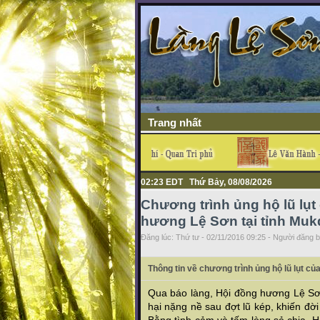
Trang nhất
02:23 EDT Thứ Bảy, 08/08/2026
Chương trình ủng hộ lũ lụt
hương Lệ Sơn tại tỉnh Muk
Đăng lúc: Thứ tư - 02/11/2016 09:25 - Người đăng bà
Thông tin về chương trình ủng hộ lũ lụt c
Qua báo làng, Hội đồng hương Lệ Sơn
hại nặng nề sau đợt lũ kép, khiến đ