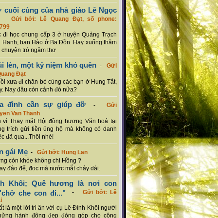
ơ cuối cùng của nhà giáo Lê Ngọc
-
Gửi bởi: Lê Quang Đạt, số phone:
799
c đi học chung cấp 3 ở huyện Quảng Trạch
 Hạnh, bạn Hào ở Ba Đồn. Hay xuống thăm
 chuyện trò ngâm thơ
ủi lèn, một kỷ niệm khó quên
-
Gửi
Quang Đạt
hồi xưa đi chăn bò cùng các bạn ở Hung Tắt,
. Nay đâu còn cảnh đó nữa?
ia đình cần sự giúp đỡ
-
Gửi
uyen Van Thanh
 vì Thay mặt Hội đồng hương Văn hoá tại
g trích gửi tiền ủng hộ mà không có danh
ệc đã qua...Thôi nhé!
n gái Mẹ
-
Gửi bởi: Hung Lan
g còn khỏe không chi Hồng ?
hay đáo để, đọc mà nước mắt chảy dài.
nh Khôi; Quê hương là nơi con
chở che con đi..."
-
Gửi bởi: Lê
i
rất là một lời tri ân với cụ Lê Đình Khôi người
hững hành động đẹp đóng góp cho cộng