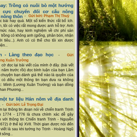
ay: Trồng cỏ nuôi bò một hướng
ch cực chuyển đổi cơ cấu nông
 nông thôn
-
Gửi bởi: Phạm Thị Thuỳ
 bài hay quá. Một số kiến thức rất bổ ích.
n, tôi có việc rất mong được anh hỗ trợ: Anh
mức nào, hay kinh nghiệm về chi phí sản
a trồng cỏ không anh (giống, phân bón, nhận
ới tiêu...). Anh có có thể cho tôi xin được
ện...
n - Làng theo đạo học
-
Gửi
ơng Xuân Trường
 cờ đọc lại bài viết của mình ở đây. (bài vết
 năm trước rồi) đọc bình luận của bạn Lâm
chuyện bạn đánh giá thế nào là quyền của
 có điều một thông tin bạn đưa ra không
c: Mình (Lương Xuân Trường) và bạn dồng
han Phương...
ột tư liệu Hán nôm về địa danh
n
-
Gửi bởi: Lê Trọng Đại
 lại thông tin đoạn nói về chiến tranh Trịnh
n 1774 - 1776 là chưa chính xác dễ gây
 với thông tin Chiến tranh Trịnh - Nguyễn
1672) ở thế kỷ XVII. Thời gian được nói đến
i viết là sau khi tướng họ Trịnh - Hoàng Ngũ
 sông...