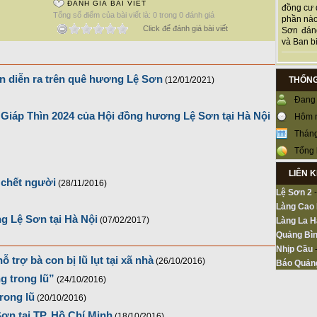
ĐÁNH GIÁ BÀI VIẾT
đồng cư 
Tổng số điểm của bài viết là: 0 trong 0 đánh giá
phần nào
Click để đánh giá bài viết
Sơn đán
và Ban bi
ên diễn ra trên quê hương Lệ Sơn
THỐNG
(12/01/2021)
Đang 
Giáp Thìn 2024 của Hội đồng hương Lệ Sơn tại Hà Nội
Hôm 
Tháng
Tổng 
LIÊN 
 chết người
(28/11/2016)
Lệ Sơn 2
Làng Cao
 Lệ Sơn tại Hà Nội
(07/02/2017)
Làng La H
Quảng Bìn
Nhịp Cầu
rợ bà con bị lũ lụt tại xã nhà
(26/10/2016)
Báo Quản
g trong lũ”
(24/10/2016)
rong lũ
(20/10/2016)
ơn tại TP. Hồ Chí Minh
(18/10/2016)