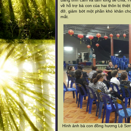
Bằng tình cảm và tấm lòng sẻ chia,
về hỗ trợ bà con của hai thôn bị thi
đỡ, giảm bớt một phần khó khăn ch
mắt.
Hình ảnh bà con đồng hương Lệ Sơn 