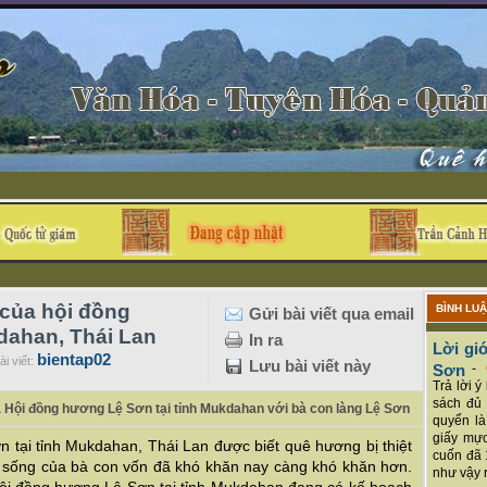
 của hội đồng
BÌNH LU
Gửi bài viết qua email
dahan, Thái Lan
In ra
Lời giớ
bientap02
i viết:
Lưu bài viết này
Sơn
-
Trả lời 
sách đủ 
ủa Hội đồng hương Lệ Sơn tại tỉnh Mukdahan với bà con làng Lệ Sơn
quyển là
giấy mực
 tại tỉnh Mukdahan, Thái Lan được biết quê hương bị thiệt
cuốn đã 
ời sống của bà con vốn đã khó khăn nay càng khó khăn hơn.
như vậy r