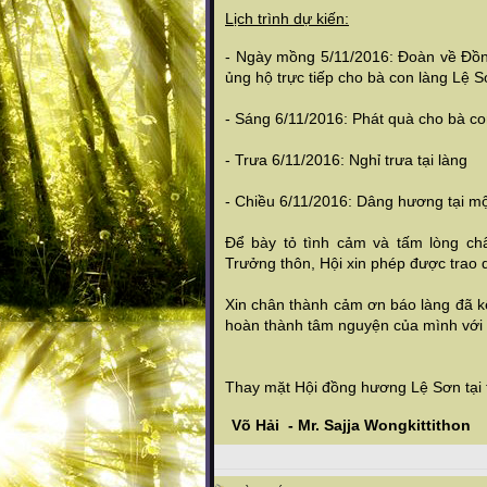
Lịch trình dự kiến:
- Ngày mồng 5/11/2016: Đoàn về Đồng
ủng hộ trực tiếp cho bà con làng Lệ S
- Sáng 6/11/2016: Phát quà cho bà co
- Trưa 6/11/2016: Nghỉ trưa tại làng
- Chiều 6/11/2016: Dâng hương tại m
Để bày tỏ tình cảm và tấm lòng ch
Trưởng thôn, Hội xin phép được trao q
Xin chân thành cảm ơn báo làng đã kế
hoàn thành tâm nguyện của mình với
Thay mặt Hội đồng hương Lệ Sơn tại
Võ Hải - Mr. Sajja Wongkittithon