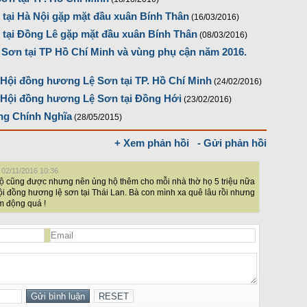
tại Hà Nội gặp mặt đầu xuân Bính Thân
(16/03/2016)
tại Đồng Lê gặp mặt đầu xuân Bính Thân
(08/03/2016)
Sơn tại TP Hồ Chí Minh và vùng phụ cận năm 2016.
Hội đồng hương Lệ Sơn tại TP. Hồ Chí Minh
(24/02/2016)
 Hội đồng hương Lệ Sơn tại Đồng Hới
(23/02/2016)
ng Chính Nghĩa
(28/05/2015)
+ Xem phản hồi
- Gửi phản hồi
 02/11/2016 10:36
hộ cũng được nhưng nên ủng hộ thêm cho mỗi nhà thờ họ 5 triệu nữa
i đồng hương lệ sơn tại Thái Lan. Bà con mình xa quê lâu rồi nhưng
m động quá !