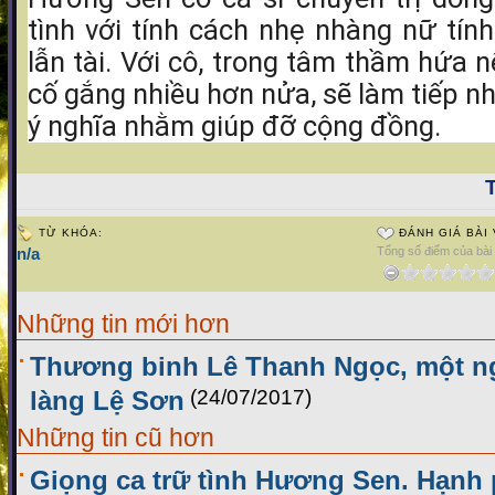
tình với tính cách nhẹ nhàng nữ tín
lẫn tài. Với cô, trong tâm thầm hứa 
cố gắng nhiều hơn nửa, sẽ làm tiếp n
ý nghĩa nhằm giúp đỡ cộng đồng.
T
TỪ KHÓA:
ĐÁNH GIÁ BÀI 
n/a
Tổng số điểm của bài v
Những tin mới hơn
Thương binh Lê Thanh Ngọc, một ng
làng Lệ Sơn
(24/07/2017)
Những tin cũ hơn
Giọng ca trữ tình Hương Sen. Hạnh