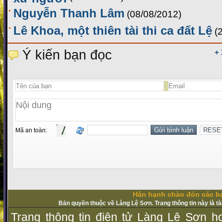
Nguyễn Thanh Lâm
(08/08/2012)
Lê Khoa, một thiên tài thi ca đất Lệ
(
Ý kiến bạn đọc
+
Mã an toàn:
Hân hạnh chào đón các bạ
Bản quyền thuộc về Làng Lệ Sơn. Trang thông tin này là t
Trang thông tin điện tử Làng Lệ Sơn ho