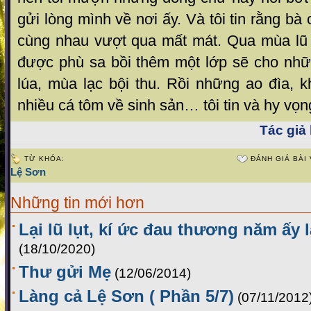
gửi lòng mình về nơi ấy. Và tôi tin rằng b
cùng nhau vượt qua mất mát. Qua mùa lũ
được phù sa bồi thêm một lớp sẽ cho nh
lúa, mùa lạc bội thu. Rồi những ao đìa, kh
nhiều cá tôm về sinh sản… tôi tin và hy vọn
Tác giả 
TỪ KHÓA:
ĐÁNH GIÁ BÀI 
Lệ Sơn
Những tin mới hơn
Lại lũ lụt, kí ức đau thương năm ấy l
(18/10/2020)
Thư gửi Mẹ
(12/06/2014)
Làng cả Lệ Sơn ( Phần 5/7)
(07/11/2012