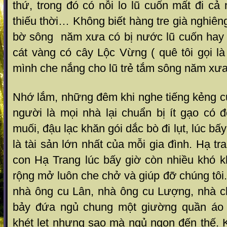
thứ, trong đó có nỗi lo lũ cuốn mất đi c
thiếu thời… Không biết hàng tre già nghiê
bờ sông năm xưa có bị nước lũ cuốn hay
cát vàng có cây Lộc Vừng ( quê tôi gọi l
mình che nắng cho lũ trẻ tắm sông năm xư
Nhớ lắm, những đêm khi nghe tiếng kẻng c
người là mọi nhà lại chuẩn bị ít gạo có 
muối, đậu lạc khăn gói dắc bò đi lụt, lúc bấy
là tài sản lớn nhất của mỗi gia đình. Hạ tra
con Hạ Trang lúc bấy giờ còn nhiều khó 
rộng mở luôn che chở và giúp đỡ chúng tôi.
nhà ông cu Lân, nhà ông cu Lượng, nhà c
bảy đứa ngủ chung một giường quần áo
khét lẹt nhưng sao mà ngủ ngon đến thế. 