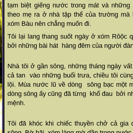
tạm biệt giếng nước trong mát và những c
theo mẹ ra ở nhà tập thể của trường mà l
xóm Bàu nên chẳng muốn đi.
Tôi lại lang thang suốt ngày ở xóm Rôộc 
bởi những bài hát hàng đêm của người đàn 
Nhà tôi ở gần sông, những tháng ngày vất
cả tan vào những buổi trưa, chiều tôi cùn
lội. Mùa nước lũ về dòng sông bạc một
dòng sông ấy cũng đã từng khổ đau bởi n
mệnh.
Tôi đã khóc khi chiếc thuyền chở cả gia 
sông. Bờ bãi, xóm làng mờ dần trong nước