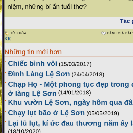
niệm, những bí ẩn tuổi thơ?
Tác g
TỪ KHÓA:
ĐÁNH GIÁ BÀI 
KK
Những tin mới hơn
Chiếc bình vôi
(15/03/2017)
Đình Làng Lệ Sơn
(24/04/2018)
Chạp Họ - Một phong tục đẹp trong 
ở làng Lệ Sơn
(14/01/2018)
Khu vườn Lệ Sơn, ngày hôm qua đâu
Chạy lụt bão ở Lệ Sơn
(05/05/2019)
Lại lũ lụt, kí ức đau thương năm ấy l
(18/10/2020)