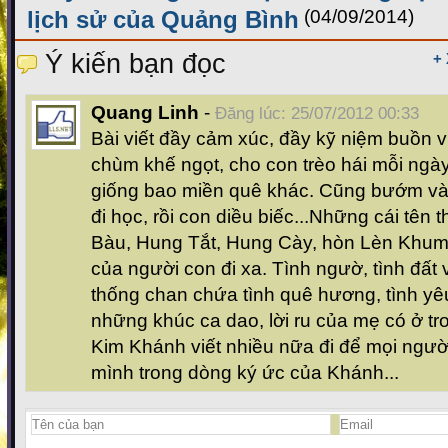
lịch sử của Quảng Bình
(04/09/2014)
Ý kiến bạn đọc
+
Quang Linh
-
Đăng lúc: 25/07/2012 00:33
Bài viết đầy cảm xúc, đầy kỹ niệm buồn v
chùm khế ngọt, cho con trèo hái mỗi ngày
giống bao miền quê khác. Cũng bướm v
đi học, rồi con diều biếc...Những cái tê
Bàu, Hung Tắt, Hung Cày, hòn Lèn Khum .
của người con đi xa. Tình ngườ, tình đất
thống chan chứa tình quê hương, tình y
những khúc ca dao, lời ru của mẹ có ở tr
Kim Khánh viết nhiều nữa đi để mọi ngư
mình trong dòng ký ức của Khánh...