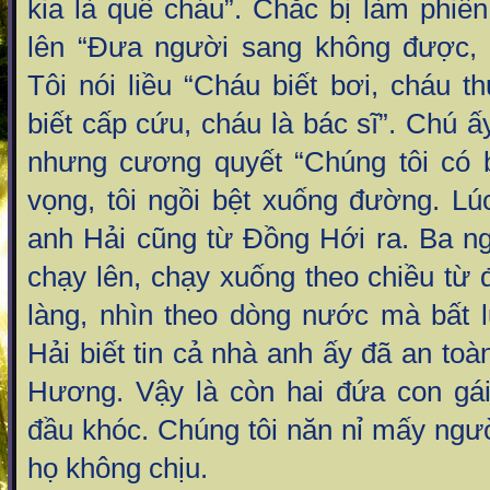
kia là quê cháu”. Chắc bị làm phiế
lên “Đưa người sang không được, 
Tôi nói liều “Cháu biết bơi, cháu 
biết cấp cứu, cháu là bác sĩ”. Chú
nhưng cương quyết “Chúng tôi có bá
vọng, tôi ngồi bệt xuống đường. Lú
anh Hải cũng từ Đồng Hới ra. Ba ng
chạy lên, chạy xuống theo chiều từ 
làng, nhìn theo dòng nước mà bất l
Hải biết tin cả nhà anh ấy đã an toà
Hương. Vậy là còn hai đứa con gái,
đầu khóc. Chúng tôi năn nỉ mấy ngư
họ không chịu.