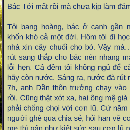
Bác Tới mất rồi mà chưa kịp làm đám 
Tôi bang hoàng, bác ở cạnh gần n
khốn khó cả một đời. Hôm tôi đi họ
nhà xin cây chuối cho bò. Vậy mà
rút sang thắp cho bác nén nhang mà
lỗi hẹn. Cả đêm tôi không ngủ để c
hãy còn nước. Sáng ra, nước đã rút 
7h, anh Dần thôn trưởng chạy vào
rồi. Cũng thật xót xa, hai ông mệ già
phải chống chọi với cơn lũ. Cứ năm p
người ghé qua chia sẻ, hỏi han về cơn
mẹ thì gần như kiệt sức sau cơn lũ n