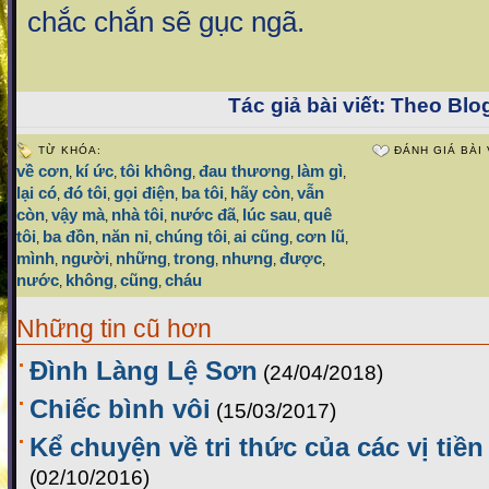
chắc chắn sẽ gục ngã.
Tác giả bài viết:
Theo Blog
TỪ KHÓA:
ĐÁNH GIÁ BÀI 
về cơn
kí ức
tôi không
đau thương
làm gì
,
,
,
,
,
lại có
đó tôi
gọi điện
ba tôi
hãy còn
vẫn
,
,
,
,
,
còn
vậy mà
nhà tôi
nước đã
lúc sau
quê
,
,
,
,
,
tôi
ba đồn
năn nỉ
chúng tôi
ai cũng
cơn lũ
,
,
,
,
,
,
mình
người
những
trong
nhưng
được
,
,
,
,
,
,
nước
không
cũng
cháu
,
,
,
Những tin cũ hơn
Đình Làng Lệ Sơn
(24/04/2018)
Chiếc bình vôi
(15/03/2017)
Kể chuyện về tri thức của các vị tiề
(02/10/2016)