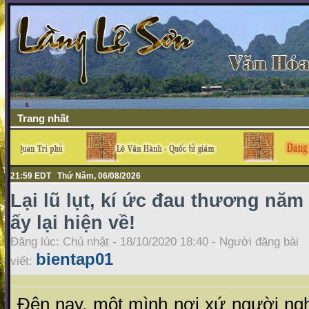
Trang nhất
21:59 EDT Thứ Năm, 06/08/2026
Lại lũ lụt, kí ức đau thương năm
ấy lại hiện về!
Đăng lúc: Chủ nhật - 18/10/2020 18:40 - Người đăng bài
bientap01
viết:
Đên nay, một mình nơi xứ người ngh