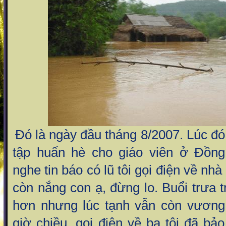
Đó là ngày đầu tháng 8/2007. Lúc đó
tập huấn hè cho giáo viên ở Đồng
nghe tin báo có lũ tôi gọi điện về nhà 
còn nắng con ạ, đừng lo. Buổi trưa 
hơn nhưng lúc tạnh vẫn còn vương
giờ chiều, gọi điện về ba tôi đã bảo