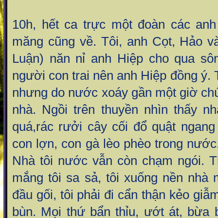
10h, hết ca trực một đoàn các anh
măng cũng về. Tôi, anh Cọt, Hảo và
Luận) năn nỉ anh Hiệp cho qua sô
người con trai nên anh Hiệp đồng ý. 
nhưng do nước xoáy gần một giờ chú
nhà. Ngồi trên thuyền nhìn thấy n
quá,rác rưởi cây cối đổ quật ngan
con lợn, con gà lèo phèo trong nước.
Nhà tôi nước vẫn còn chạm ngói. T
mắng tôi sa sả, tôi xuống nền nhà
đầu gối, tôi phải đi cẩn thận kẻo gi
bùn. Mọi thứ bẩn thỉu, ướt át, bừa 