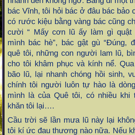
nhanh đến không ngờ. Bẵng đi một thờ
bác Vĩnh, tôi hỏi bác ở đâu bác bảo c
có rước kiệu bằng vàng bác cũng ch
cười “ Mấy cơn lũ ấy làm gì quật
mình bác hè”, bác gật gù “Đúng, 
quê tôi, những con người lam lũ, bì
cho tôi khâm phục và kính nể. Qua 
bão lũ, lại nhanh chóng hồi sinh, 
chính tôi người luôn tự hào là dòn
mình là của Quê tôi, có nhiều khi
khăn tôi lại….
Cầu trời sẽ lần mưa lũ này lại khô
tôi kí ức đau thương nào nữa. Nếu kh