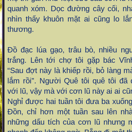
quanh xóm. Dọc đường cây cối, nh
nhìn thấy khuôn mặt ai cũng lo lắ
thương.
Đồ đạc lúa gạo, trâu bò, nhiều n
trắng. Lên tới chợ tôi gặp bác Vĩn
“Sau đợt này là khiếp rồi, bỏ làng mà 
lắm rồi”. Người Quê tôi quê tôi đã
với lũ, vậy mà với cơn lũ này ai ai c
Nghỉ được hai tuần tôi đưa ba xuốn
Đồn, chỉ hơn một tuần sau lên nh
những dấu tích của cơn lũ nhưng 