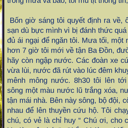
trong mưa và bão, tôi mù tịt thông tin,
Bốn giờ sáng tôi quyết định ra về,
sạn dù bực mình vì bị đánh thức qu
đủ ái ngại để ngăn tôi. Mưa tối, một
hơn 7 giờ tôi mới về tận Ba Đồn, đư
hãy còn ngập nước. Các đoàn xe cứu
vừa lùi, nước đã rút vào lúc đêm kh
mênh mông nước. 8h30 tôi lên tới
sông một màu nước lũ trắng xóa, n
tận mái nhà. Bên này sông, bộ đội, c
nhau để lên thuyền cứu hộ. Tôi chạ
chú, có vẻ là chỉ huy “ Chú ơi, cho 