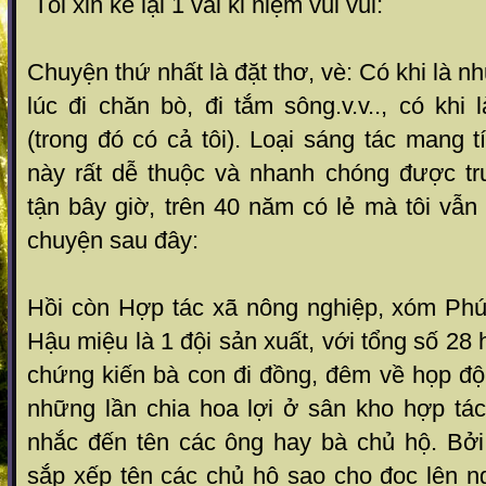
Tôi xin kể lại 1 vài kỉ niệm vui vui:
Chuyện thứ nhất là đặt thơ, vè: Có khi là n
lúc đi chăn bò, đi tắm sông.v.v.., có khi
(trong đó có cả tôi). Loại sáng tác mang t
này rất dễ thuộc và nhanh chóng được t
tận bây giờ, trên 40 năm có lẻ mà tôi vẫ
chuyện sau đây:
Hồi còn Hợp tác xã nông nghiệp, xóm Ph
Hậu miệu là 1 đội sản xuất, với tổng số 28
chứng kiến bà con đi đồng, đêm về họp độ
những lần chia hoa lợi ở sân kho hợp tá
nhắc đến tên các ông hay bà chủ hộ. Bở
sắp xếp tên các chủ hộ sao cho đọc lên n