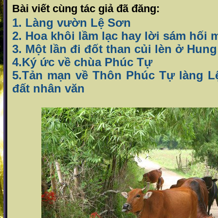
Bài viết cùng tác giả đã đăng:
1. Làng vườn Lệ Sơn
2. Hoa khôi lầm lạc hay lời sám hố
3. Một lần đi đốt than củi lèn ở Hung
4.Ký ức về chùa Phúc Tự
5.Tản mạn về Thôn Phúc Tự làng L
đất nhân văn