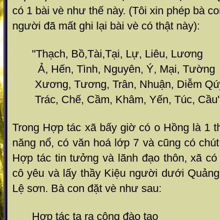
có 1 bài vè như thế này. (Tôi xin phép bà 
người đã mất ghi lại bài vè có thật này):
"Thạch, Bồ,Tài,Tại, Lự, Liêu, Lương
Ả, Hến, Tình, Nguyên, Ý, Mại, Tường
Xương, Tương, Trân, Nhuận, Diễm Qú
Trác, Chế, Cầm, Khâm, Yến, Túc, Cầu
Trong Hợp tác xã bấy giờ có o Hồng là 1 
năng nổ, có văn hoá lớp 7 và cũng có chú
Hợp tác tin tưởng và lãnh đạo thôn, xã có
cô yêu và lấy thầy Kiệu người dưới Quảng
Lệ sơn. Bà con đặt vè như sau:
Hợp tác ta ra công đào tạo