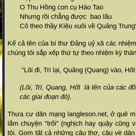
O Thu Hồng con cụ Hào Tao
Nhưng rồi chẳng được bao lâu
Cô theo thầy Kiệu xuôi về Quảng Trung
Kể cả tên của bí thư Đảng uỷ xã các nhiệm
chúng tôi sắp xếp thứ tự theo nhiệm kỳ thà
"Lôi đi, Trì lại, Quăng (Quang) vào, Hốt 
(Lôi, Trì, Quang, Hốt là tên của các đ
các giai đoạn đó).
Thưa cư dân mạng langleson.net, ở quê mì
lắm chuyện "trối" (nghịch hay quậy cũng v
tôi. Gom tất cả những câu thơ, câu vè dâ