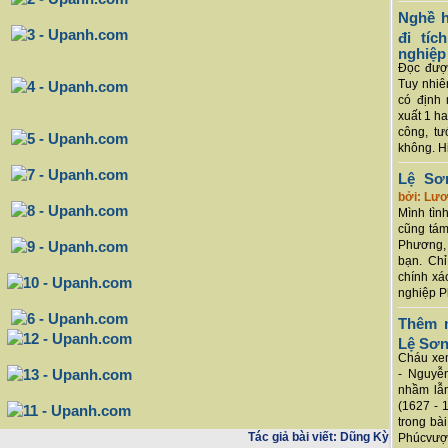
Nghề h
đi tí
nghiệp
Đọc được
Tuy nhiê
có định 
xuất 1 h
công, tư
không. Hi
Lệ Sơ
bởi: Lư
Mình tình
cũng tám
Phương, 
bạn. Chỉ
chính xá
nghiệp P
Thêm m
Lệ Sơ
Cháu xem
- Nguyễ
nhầm lẫn
(1627 - 
trong bà
Tác giả bài viết:
Dũng Kỳ
Phúcvượt