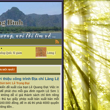
ẬN MỚI NHẤT
i thiệu công trình Địa chí Làng Lệ
Gửi bởi: Lê Trọng Đại
ý kiến đề xuất của bạn Lê Quang Đạt. Việc in
để phát cho mỗi gia đình người Lệ Sơn 1
 không dễ vì giá thành sách chỉ tính riêng
 thủ tục giấy phép xuất bản xuất bản mỗi
160.000 đồng, để in đủ thì phải 4000 quyển
iêng tiền...