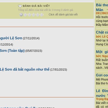
Bài th
ĐÁNH GIÁ BÀI VIẾT
Mân
Tổng số điểm của bài viết là: 0 trong 0 đánh giá
0913963
Click để đánh giá bài viết
Hồi trướ
cùng bạn
thầy Mân
Chặt c
bởi: Lê 
người Lệ Sơn
(27/11/2014)
Nhớ lại 
Hung Cày
7/12/2014)
Sơn (Toàn tập)
(05/07/2015)
Một g
bởi: Ng
Rất buồn
Nha Tran
sách...Vi
 Lệ Sơn đã bắt nguồn như thế
(17/01/2015)
Gửi co
Mệ Phươn
Bài thơ 
Lê Đì
nước "
Trọng Đạ
Bài viết 
đã có n