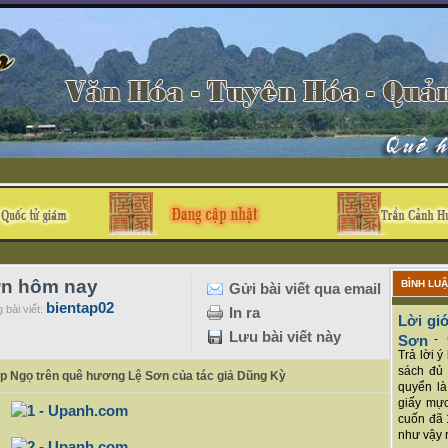
ơn hôm nay
BÌNH LU
Gửi bài viết qua email
bientap02
 bài viết:
In ra
Lời giớ
Lưu bài viết này
Sơn
-
Trả lời 
sách đủ 
p Ngọ trên quê hương Lệ Sơn của tác giả Dũng Kỳ
quyển là
giấy mực
cuốn đã 
như vậy r