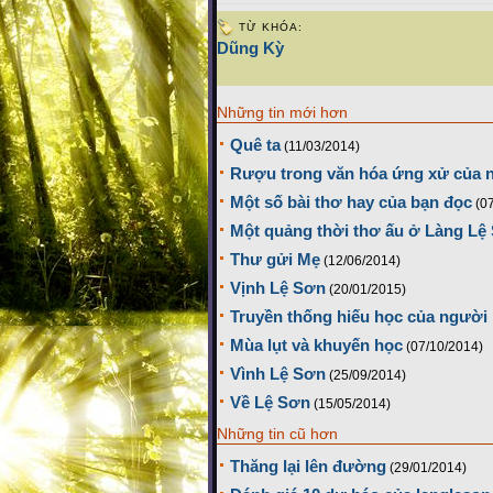
TỪ KHÓA:
Dũng Kỳ
Những tin mới hơn
Quê ta
(11/03/2014)
Rượu trong văn hóa ứng xử của 
Một số bài thơ hay của bạn đọc
(0
Một quảng thời thơ ấu ở Làng Lệ 
Thư gửi Mẹ
(12/06/2014)
Vịnh Lệ Sơn
(20/01/2015)
Truyền thống hiếu học của người
Mùa lụt và khuyến học
(07/10/2014)
Vình Lệ Sơn
(25/09/2014)
Về Lệ Sơn
(15/05/2014)
Những tin cũ hơn
Thăng lại lên đường
(29/01/2014)