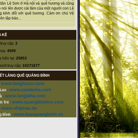
dân Lệ Sơn ở Hà nội và quê hương và cũng
 nói lên được cái tâm của một người con Lệ
g kính đối với quê hương. Cảm ơn chú Vệ
ên tập báo...
 KÊ
truy cập:
2
nay:
4509
 hiện tại:
25853
lượt truy cập:
10271677
KẾT LÀNG QUÊ QUẢNG BÌNH
www.langleson.com
-
www.caolaoha.com
 Lao
-
www.langlaha.com
à
-
www.quangbinhtre.com
h Trẻ
-
www.nhipcau.de
-
www.baoquangbinh.vn
g Bình
-