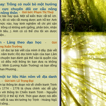
ay: Trồng cỏ nuôi bò một hướng
ch cực chuyển đổi cơ cấu nông
 nông thôn
-
Gửi bởi: Phạm Thị Thuỳ
 bài hay quá. Một số kiến thức rất bổ ích.
n, tôi có việc rất mong được anh hỗ trợ: Anh
mức nào, hay kinh nghiệm về chi phí sản
a trồng cỏ không anh (giống, phân bón, nhận
ới tiêu...). Anh có có thể cho tôi xin được
ện...
n - Làng theo đạo học
-
Gửi
ơng Xuân Trường
 cờ đọc lại bài viết của mình ở đây. (bài vết
 năm trước rồi) đọc bình luận của bạn Lâm
chuyện bạn đánh giá thế nào là quyền của
 có điều một thông tin bạn đưa ra không
c: Mình (Lương Xuân Trường) và bạn dồng
han Phương...
ột tư liệu Hán nôm về địa danh
n
-
Gửi bởi: Lê Trọng Đại
 lại thông tin đoạn nói về chiến tranh Trịnh
n 1774 - 1776 là chưa chính xác dễ gây
 với thông tin Chiến tranh Trịnh - Nguyễn
1672) ở thế kỷ XVII. Thời gian được nói đến
i viết là sau khi tướng họ Trịnh - Hoàng Ngũ
 sông...