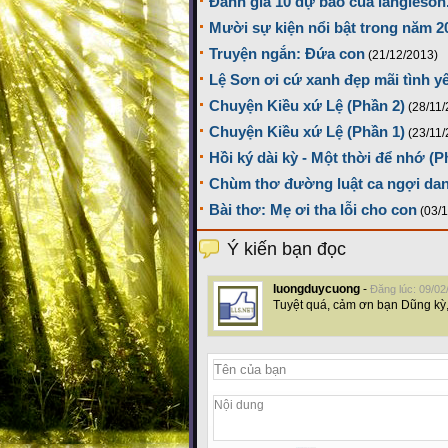
Đánh giá 10 dự báo của langleson
Mười sự kiện nổi bật trong năm 2
Truyện ngắn: Đứa con
(21/12/2013)
Lệ Sơn ơi cứ xanh đẹp mãi tình y
Chuyện Kiều xứ Lệ (Phần 2)
(28/11
Chuyện Kiều xứ Lệ (Phần 1)
(23/11
Hồi ký dài kỳ - Một thời để nhớ (P
Chùm thơ đường luật ca ngợi da
Bài thơ: Mẹ ơi tha lỗi cho con
(03/
Ý kiến bạn đọc
luongduycuong
-
Đăng lúc: 09/02
Tuyệt quá, cảm ơn bạn Dũng kỳ,