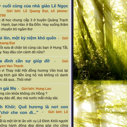
ơ cuối cùng của nhà giáo Lê Ngọc
-
Gửi bởi: Lê Quang Đạt, số phone:
799
c đi học chung cấp 3 ở huyện Quảng Trạch
 Hạnh, bạn Hào ở Ba Đồn. Hay xuống thăm
 chuyện trò ngâm thơ
ủi lèn, một kỷ niệm khó quên
-
Gửi
Quang Đạt
hồi xưa đi chăn bò cùng các bạn ở Hung Tắt,
. Nay đâu còn cảnh đó nữa?
ia đình cần sự giúp đỡ
-
Gửi
uyen Van Thanh
 vì Thay mặt Hội đồng hương Văn hoá tại
g trích gửi tiền ủng hộ mà không có danh
ệc đã qua...Thôi nhé!
n gái Mẹ
-
Gửi bởi: Hung Lan
g còn khỏe không chi Hồng ?
hay đáo để, đọc mà nước mắt chảy dài.
nh Khôi; Quê hương là nơi con
chở che con đi..."
-
Gửi bởi: Lê
i
rất là một lời tri ân với cụ Lê Đình Khôi người
hững hành động đẹp đóng góp cho cộng