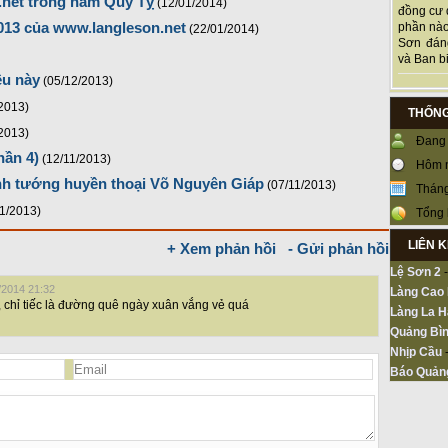
.net trong năm Quý Tỵ
(12/01/2014)
đồng cư 
013 của www.langleson.net
phần nào
(22/01/2014)
Sơn đán
và Ban bi
êu này
(05/12/2013)
/2013)
THỐNG
/2013)
Đang 
hần 4)
(12/11/2013)
Hôm 
nh tướng huyền thoại Võ Nguyên Giáp
(07/11/2013)
Tháng
11/2013)
Tổng 
LIÊN 
+ Xem phản hồi
- Gửi phản hồi
Lệ Sơn 2
/2014 21:32
Làng Cao
 chỉ tiếc là đường quê ngày xuân vắng vẻ quá
Làng La H
Quảng Bìn
Nhịp Cầu
Báo Quản