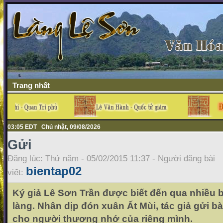
Trang nhất
03:05 EDT Chủ nhật, 09/08/2026
Gửi
Đăng lúc: Thứ năm - 05/02/2015 11:37 - Người đăng bài
bientap02
viết:
Ký giả Lê Sơn Trần được biết đến qua nhiều b
làng. Nhân dịp đón xuân Ất Mùi, tác giả gửi b
cho người thương nhớ của riêng mình.