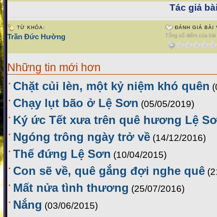
Tác giả bài
TỪ KHÓA:
ĐÁNH GIÁ BÀI 
Trần Đức Hường
Tổng số điểm của bài v
Những tin mới hơn
Chặt củi lèn, một kỷ niệm khó quên
(
Chạy lụt bão ở Lệ Sơn
(05/05/2019)
Ký ức Tết xưa trên quê hương Lệ S
Ngóng trông ngày trở về
(14/12/2016)
Thế đứng Lệ Sơn
(10/04/2015)
Con sẽ về, quê gắng đợi nghe quê
(2
Mất nửa tình thương
(25/07/2016)
Nắng
(03/06/2015)