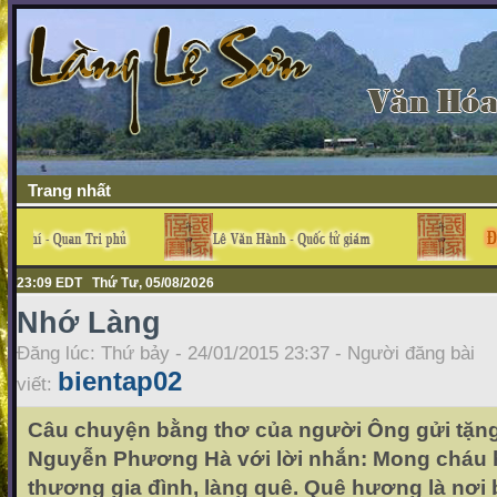
Trang nhất
23:09 EDT Thứ Tư, 05/08/2026
Nhớ Làng
Đăng lúc: Thứ bảy - 24/01/2015 23:37 - Người đăng bài
bientap02
viết:
Câu chuyện bằng thơ của người Ông gửi tặ
Nguyễn Phương Hà với lời nhắn: Mong cháu họ
thương gia đình, làng quê. Quê hương là nơi