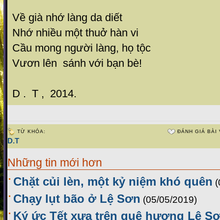
Về già nhớ làng da diết
Nhớ nhiều một thuở hàn vi
Cầu mong người làng, họ tộc
Vươn lên sánh với bạn bè!
D . T , 2014.
TỪ KHÓA:
ĐÁNH GIÁ BÀI 
D.T
Những tin mới hơn
Chặt củi lèn, một kỷ niệm khó quên
(
Chạy lụt bão ở Lệ Sơn
(05/05/2019)
Ký ức Tết xưa trên quê hương Lệ S