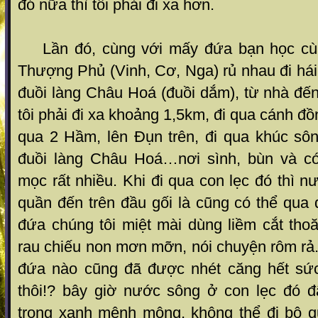
đó nữa thì tôi phải đi xa hơn.
Lần đó, cùng với mấy đứa bạn học cùn
Thượng Phủ (Vinh, Cơ, Nga) rủ nhau đi hái 
đuồi làng Châu Hoá (đuồi dắm), từ nhà đế
tôi phải đi xa khoảng 1,5km, đi qua cánh đ
qua 2 Hầm, lên Đụn trên, đi qua khúc sôn
đuồi làng Châu Hoá…nơi sình, bùn và có
mọc rất nhiều. Khi đi qua con lẹc đó thì n
quần đến trên đầu gối là cũng có thể qu
đứa chúng tôi miệt mài dùng liềm cắt tho
rau chiếu non mơn mỡn, nói chuyện rôm rả.
đứa nào cũng đã được nhét căng hết sức.
thôi!? bây giờ nước sông ở con lẹc đó 
trong xanh mênh mông, không thể đi bộ 