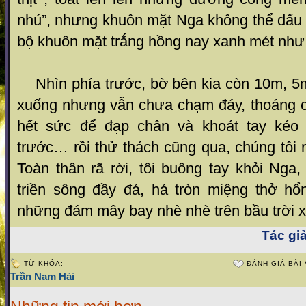
nhú”, nhưng khuôn mặt Nga không thể dấu 
bộ khuôn mặt trắng hồng nay xanh mét như
Nhìn phía trước, bờ bên kia còn 10m, 5
xuống nhưng vẫn chưa chạm đáy, thoáng ch
hết sức để đạp chân và khoát tay kéo
trước… rồi thử thách cũng qua, chúng tôi 
Toàn thân rã rời, tôi buông tay khỏi Nga
triền sông đầy đá, há tròn miệng thở hổ
những đám mây bay nhè nhè trên bầu trời 
Tác giả
TỪ KHÓA:
ĐÁNH GIÁ BÀI 
Trần Nam Hải