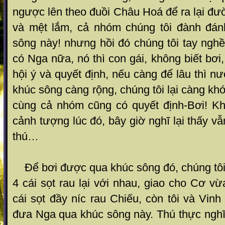
ngược lên theo đuồi Châu Hoá để ra lại đườ
và mệt lắm, cả nhóm chúng tôi đành đán
sông này! nhưng hồi đó chúng tôi tay nghề 
có Nga nữa, nó thì con gái, không biết bơi
hội ý và quyết định, nếu càng để lâu thì n
khúc sông càng rộng, chúng tôi lại càng kh
cùng cả nhóm cũng có quyết định-Bơi! K
cảnh tượng lúc đó, bây giờ nghĩ lại thấy v
thú…
Để bơi được qua khúc sông đó, chúng tô
4 cái sọt rau lại với nhau, giao cho Cơ v
cái sọt đầy níc rau Chiếu, còn tôi và Vinh
đưa Nga qua khúc sông này. Thú thực nghĩ 