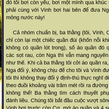
đó tôi bơi còn yếu, bơi một mình qua khúc
phải cùng với Vinh bơi hai bên để đưa N
mông nước này!
Cả nhóm chuẩn bị, ba thằng (tôi, Vinh, C
chỉ còn lại một chiếc quần đùi (khốn nỗi k
không có quần lót trong), số áo quần đó q
các sọt rau, còn Nga thì vẫn mang nguyên
như thế. Khi cả ba thằng tôi cởi áo quần ra
Nga đổi ý, không chịu để cho tôi và Vinh 
tôi thì không thay đổi ý định-thú thực nghĩ 
theo đuồi khoảng vài trăm mét rồi ra đường 
không thể! Ba thằng tìm cách thuyết ph
đánh liều. Chúng tôi bắt đầu cuộc vượt sô
Vinh bơi trước còn Cơ, mớ áo quần và 4 sọ