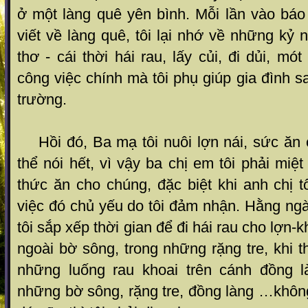
ở một làng quê yên bình. Mỗi lần vào báo
viết về làng quê, tôi lại nhớ về những kỷ 
thơ - cái thời hái rau, lấy củi, đi dủi, m
công việc chính mà tôi phụ giúp gia đình 
trường.
Hồi đó, Ba mạ tôi nuôi lợn nái, sức ăn 
thể nói hết, vì vậy ba chị em tôi phải miệ
thức ăn cho chúng, đặc biệt khi anh chị t
việc đó chủ yếu do tôi đảm nhận. Hằng ngày
tôi sắp xếp thời gian để đi hái rau cho lợn-k
ngoài bờ sông, trong những rặng tre, khi 
những luống rau khoai trên cánh đồng l
những bờ sông, rặng tre, đồng làng …khôn