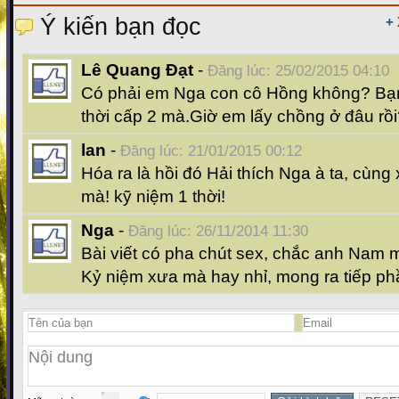
Ý kiến bạn đọc
+
Lê Quang Đạt
-
Đăng lúc: 25/02/2015 04:10
Có phải em Nga con cô Hồng không? Bạ
thời cấp 2 mà.Giờ em lấy chồng ở đâu rồ
lan
-
Đăng lúc: 21/01/2015 00:12
Hóa ra là hồi đó Hải thích Nga à ta, cùng
mà! kỹ niệm 1 thời!
Nga
-
Đăng lúc: 26/11/2014 11:30
Bài viết có pha chút sex, chắc anh Nam
Kỷ niệm xưa mà hay nhỉ, mong ra tiếp ph