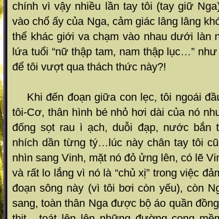
chính vì vậy nhiều lần tay tôi (tay giữ Ng
vào chổ ấy của Nga, cảm giác lâng lâng kh
thể khác giới va chạm vào nhau dưới làn 
lứa tuổi “nữ thập tam, nam thập lục…” nh
để tôi vượt qua thách thức này?!
Khi đến đoạn giữa con lẹc, tôi ngoái đầu
tôi-Cơ, thân hình bé nhỏ hơi dài của nó nh
đống sọt rau ì ạch, duỗi đạp, nước bắn t
nhích dần từng tý…lúc này chân tay tôi cũn
nhìn sang Vinh, mặt nó đỏ ửng lên, có lẽ V
và rất lo lắng vì nó là “chủ xị” trong việc
đoạn sông này (vì tôi bơi còn yếu), còn Ng
sang, toàn thân Nga được bộ áo quần đồng 
thịt , toát lên lên những đường cong mề