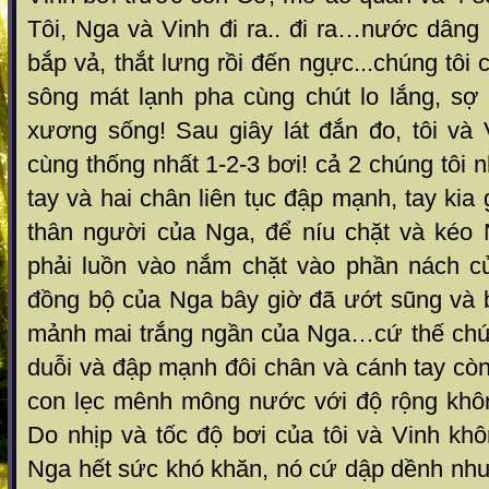
Tôi, Nga và Vinh đi ra.. đi ra…nước dâng 
bắp vả, thắt lưng rồi đến ngực...chúng tôi
sông mát lạnh pha cùng chút lo lắng, sợ 
xương sống! Sau giây lát đắn đo, tôi và
cùng thống nhất 1-2-3 bơi! cả 2 chúng tôi
tay và hai chân liên tục đập mạnh, tay kia
thân người của Nga, để níu chặt và kéo N
phải luồn vào nắm chặt vào phần nách c
đồng bộ của Nga bây giờ đã ướt sũng và b
mảnh mai trắng ngần của Nga…cứ thế chún
duỗi và đập mạnh đôi chân và cánh tay cò
con lẹc mênh mông nước với độ rộng khô
Do nhịp và tốc độ bơi của tôi và Vinh kh
Nga hết sức khó khăn, nó cứ dập dềnh như