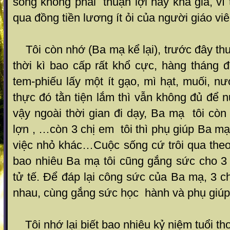
sống không phải thuận lợi hay khá giả, v
qua đồng tiền lương ít ỏi của người giáo viê
Tôi còn nhớ (Ba mạ kể lại), trước đây th
thời kì bao cấp rất khổ cực, hàng tháng 
tem-phiếu lấy một ít gạo, mì hạt, muối,
thực đó tằn tiện lắm thì vẫn không đủ để n
vậy ngoài thời gian đi dạy, Ba mạ tôi còn
lợn , …còn 3 chị em tôi thì phụ giúp Ba m
việc nhỏ khác…Cuộc sống cứ trôi qua theo
bao nhiêu Ba mạ tôi cũng gắng sức cho 3 
tử tế. Để đáp lại công sức của Ba mạ, 3 c
nhau, cùng gắng sức học hành và phụ giúp 
Tôi nhớ lại biết bao nhiêu kỷ niệm tuổi th