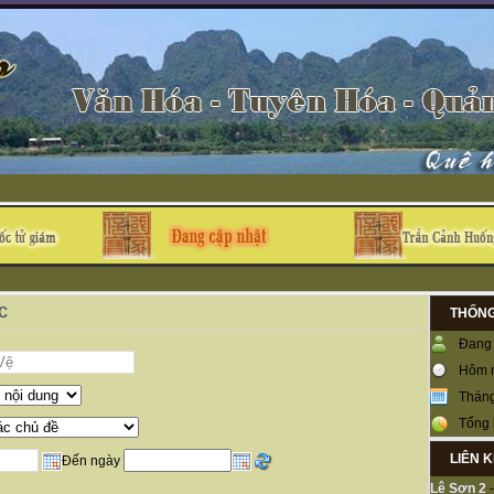
c
THỐNG
Đang 
Hôm 
Tháng
Tổng 
LIÊN 
Đến ngày
Lệ Sơn 2