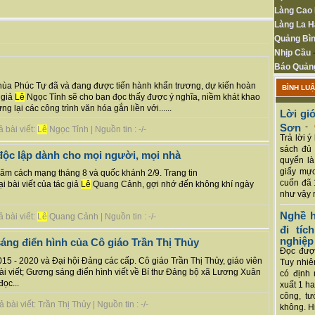
Làng Cao
Làng La H
Quảng Bìn
Nhịp Cầu
Báo Quản
Chùa Phúc Tự đã và đang được tiến hành khẩn trương, dự kiến hoàn
BÌNH LU
 giả
Lê
Ngọc Tỉnh sẽ cho bạn đọc thấy được ý nghĩa, niềm khát khao
lại các công trình văn hóa gắn liền với......
Lời giớ
Sơn
-
 bài viết:
Lê
Ngọc Tỉnh | Nguồn tin : -/-
Trả lời 
sách đủ 
độc lập dành cho mọi người, mọi nhà
quyển là
giấy mực
ăm cách mạng tháng 8 và quốc khánh 2/9. Trang tin
cuốn đã 
ại bài viết của tác giả
Lê
Quang Cảnh, gợi nhớ đến không khí ngày
như vậy r
Nghề h
 bài viết:
Lê
Quang Cảnh | Nguồn tin : -/-
đi tí
nghiệp
sáng điển hình của Cô giáo Trần Thị Thủy
Đọc được
5 - 2020 và Đại hội Đảng các cấp. Cô giáo Trần Thị Thủy, giáo viên
Tuy nhiê
 viết; Gương sáng điển hình viết về Bí thư Đảng bộ xã Lương Xuân
có định 
đọc...
xuất 1 h
công, tư
ài viết: Trần Thị Thủy | Nguồn tin : -/-
không. Hi