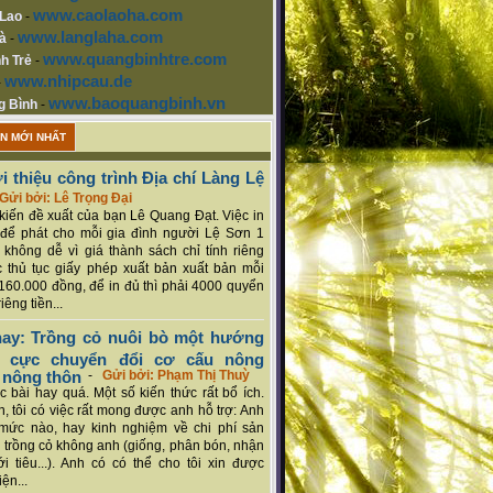
www.caolaoha.com
 Lao
-
www.langlaha.com
à
-
www.quangbinhtre.com
h Trẻ
-
www.nhipcau.de
-
www.baoquangbinh.vn
g Bình
-
ẬN MỚI NHẤT
i thiệu công trình Địa chí Làng Lệ
Gửi bởi: Lê Trọng Đại
ý kiến đề xuất của bạn Lê Quang Đạt. Việc in
để phát cho mỗi gia đình người Lệ Sơn 1
 không dễ vì giá thành sách chỉ tính riêng
 thủ tục giấy phép xuất bản xuất bản mỗi
160.000 đồng, để in đủ thì phải 4000 quyển
iêng tiền...
ay: Trồng cỏ nuôi bò một hướng
ch cực chuyển đổi cơ cấu nông
 nông thôn
-
Gửi bởi: Phạm Thị Thuỳ
 bài hay quá. Một số kiến thức rất bổ ích.
n, tôi có việc rất mong được anh hỗ trợ: Anh
mức nào, hay kinh nghiệm về chi phí sản
a trồng cỏ không anh (giống, phân bón, nhận
ới tiêu...). Anh có có thể cho tôi xin được
ện...