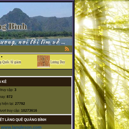
 KÊ
truy cập:
3
nay:
872
 hiện tại:
27792
lượt truy cập:
10273616
KẾT LÀNG QUÊ QUẢNG BÌNH
www.langleson.com
-