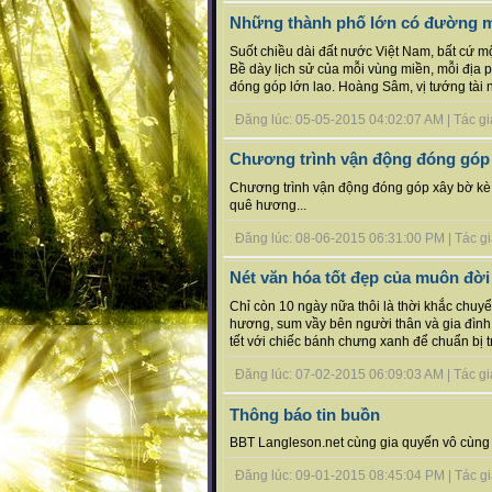
Những thành phố lớn có đường 
Suốt chiều dài đất nước Việt Nam, bất cứ m
Bề dày lịch sử của mỗi vùng miền, mỗi địa p
đóng góp lớn lao. Hoàng Sâm, vị tướng tài 
Đăng lúc: 05-05-2015 04:02:07 AM | Tác giả
Chương trình vận động đóng góp g
Chương trình vận động đóng góp xây bờ kè 
quê hương...
Đăng lúc: 08-06-2015 06:31:00 PM | Tác giả 
Nét văn hóa tốt đẹp của muôn đờ
Chỉ còn 10 ngày nữa thôi là thời khắc chu
hương, sum vầy bên người thân và gia đìn
tết với chiếc bánh chưng xanh để chuẩn bị trê
Đăng lúc: 07-02-2015 06:09:03 AM | Tác giả
Thông báo tin buồn
BBT Langleson.net cùng gia quyến vô cùng t
Đăng lúc: 09-01-2015 08:45:04 PM | Tác giả