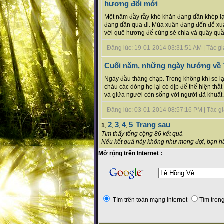
hương đổi mới
Một năm đầy rẫy khó khăn đang dần khép lạ
đang dần qua đi. Mùa xuân đang đến để xua 
với quê hương để cùng sẻ chia và quây quần
Đăng lúc: 19-01-2014 03:31:51 AM | Tác giả
Cuối năm, những ngày hướng về Tổ
Ngày đầu tháng chạp. Trong không khí se l
cháu các dòng họ lại có dịp để thể hiện thắ
và giữa người còn sống với người đã khuất.
Đăng lúc: 03-01-2014 08:57:16 PM | Tác giả
2
3
4
5
Trang sau
1
,
,
,
,
Tìm thấy tổng cộng 86 kết quả
Nếu kết quả này không như mong đợi, bạn hã
Mở rộng trên Internet :
Tìm trên toàn mạng Internet
Tìm trong