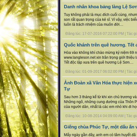
Danh nhân khoa bảng làng Lệ Sơn
Tuy không phải là mục đích cuối cùng, nhưn
son rất quan trọng của kẻ sĩ. Vì vậy, việc b
luôn là trách nhiệm của muôn đời....
Đăng lúc: 17-07-2016 07:22:00 PM | Tác giả
Quốc khánh trên quê hương. Tết 
Hòa vào không khí chào mừng kỷ niệm 69 n
www.langleson.net xin trân trọng giới thiệu l
Tết độc lập xưa trên quê hương Lệ Sơn....
Đăng lúc: 01-09-2017 06:02:00 PM | Tác giả
Ảnh Đoàn xã Văn Hóa thực hiện 
Tự
Sau hơn 3 tháng kể từ khi xin chủ trương v
Những ngõ, những cung đường của Thôn Phú
của người dân, nhất là các em nhỏ khi đi học,
Đăng lúc: 10-08-2014 04:09:00 AM | Tác giả
Giếng chùa Phúc Tự, một dấu ấn 
Mấy ngày gần đây, anh em có tâm huyết đã 