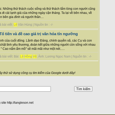
i. Những thử thách cuộc sống và thử thách tấm lòng con người cũng
đi cái lạnh giá của những ngày cận tháng. Ta lại về bên nhau, về
 bên gia đình và người thân....
 bài viết:
Lê
Văn Hùng | Nguồn tin : -/-
 tiên và đề cao giá trị văn hóa tín ngưỡng
ạnh của cuối đông. Lãnh đạo Đảng, chính quyền xã, các Cụ và con
t chặt tình yêu thương, đoàn kết giữa những người còn sống với nhau
 " Cao nấm ấm mồ" sẽ mãi mãi như một nét......
 bài viết: Bài:
Lê
Hồng
Vệ
; Ảnh: Lương Ngọc Nam | Nguồn tin : -/-
y thử sử dụng công cụ tìm kiếm của Google dưới đây!
 site http://langleson.net