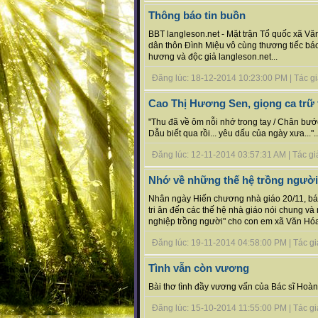
Thông báo tin buồn
BBT langleson.net - Mặt trận Tổ quốc xã V
dân thôn Đình Miệu vô cùng thương tiếc báo
hương và độc giả langleson.net...
Đăng lúc: 18-12-2014 10:23:00 PM | Tác giả
Cao Thị Hương Sen, giọng ca trữ 
"Thu đã về ôm nỗi nhớ trong tay / Chân bướ
Dẫu biết qua rồi... yêu dấu của ngày xưa..."..
Đăng lúc: 12-11-2014 03:57:31 AM | Tác giả
Nhớ về những thế hệ trồng người
Nhân ngày Hiến chương nhà giáo 20/11, báo 
tri ân đến các thế hệ nhà giáo nói chung v
nghiệp trồng người" cho con em xã Văn Hóa
Đăng lúc: 19-11-2014 04:58:00 PM | Tác giả 
Tình vẫn còn vương
Bài thơ tình đầy vương vấn của Bác sĩ Hoà
Đăng lúc: 15-10-2014 11:55:00 PM | Tác giả