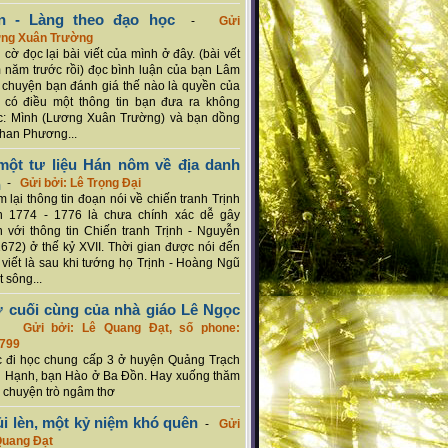
n - Làng theo đạo học
-
Gửi
ơng Xuân Trường
 cờ đọc lại bài viết của mình ở đây. (bài vết
 năm trước rồi) đọc bình luận của bạn Lâm
chuyện bạn đánh giá thế nào là quyền của
 có điều một thông tin bạn đưa ra không
c: Mình (Lương Xuân Trường) và bạn dồng
han Phương...
ột tư liệu Hán nôm về địa danh
n
-
Gửi bởi: Lê Trọng Đại
 lại thông tin đoạn nói về chiến tranh Trịnh
n 1774 - 1776 là chưa chính xác dễ gây
 với thông tin Chiến tranh Trịnh - Nguyễn
1672) ở thế kỷ XVII. Thời gian được nói đến
i viết là sau khi tướng họ Trịnh - Hoàng Ngũ
 sông...
ơ cuối cùng của nhà giáo Lê Ngọc
-
Gửi bởi: Lê Quang Đạt, số phone:
799
c đi học chung cấp 3 ở huyện Quảng Trạch
 Hạnh, bạn Hào ở Ba Đồn. Hay xuống thăm
 chuyện trò ngâm thơ
ủi lèn, một kỷ niệm khó quên
-
Gửi
Quang Đạt