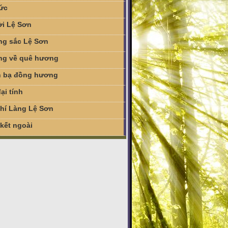
tức
i Lệ Sơn
g sắc Lệ Sơn
g về quê hương
 bạ đồng hương
ại tính
chí Làng Lệ Sơn
 kết ngoài