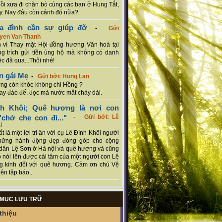
hồi xưa đi chăn bò cùng các bạn ở Hung Tắt,
. Nay đâu còn cảnh đó nữa?
ia đình cần sự giúp đỡ
-
Gửi
uyen Van Thanh
 vì Thay mặt Hội đồng hương Văn hoá tại
g trích gửi tiền ủng hộ mà không có danh
ệc đã qua...Thôi nhé!
n gái Mẹ
-
Gửi bởi: Hung Lan
g còn khỏe không chi Hồng ?
hay đáo để, đọc mà nước mắt chảy dài.
nh Khôi; Quê hương là nơi con
chở che con đi..."
-
Gửi bởi: Lê
i
rất là một lời tri ân với cụ Lê Đình Khôi người
hững hành động đẹp đóng góp cho cộng
dân Lệ Sơn ở Hà nội và quê hương và cũng
 nói lên được cái tâm của một người con Lệ
g kính đối với quê hương. Cảm ơn chú Vệ
ên tập báo...
MỤC LƯU TRỮ
thiệu