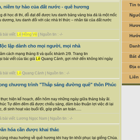
Tin 
, niềm tự hào của đất nước - quê hương
Ngườ
g đi học đi thi, đỗ đạt để được lưu danh bảng vàng bia đá là một mốc
iểu dương, lưu danh đối với các nhà trí thức – nhân tài của đất nước
Hươn
 bài viết:
Lê
Hồng
Vệ
| Nguồn tin : -/-
Hướn
độc lập dành cho mọi người, mọi nhà
Danh
ăm cách mạng tháng 8 và quốc khánh 2/9. Trang tin
Bát đ
ại bài viết của tác giả
Lê
Quang Cảnh, gợi nhớ đến không khí ngày
Địa 
 bài viết:
Lê
Quang Cảnh | Nguồn tin : -/-
Liên
xong chương trình "Thắp sáng đường quê" thôn Phúc
à thực hiện kế hoạch, đến hôm nay những ngày giữa tháng bảy âl.
c Tự đêm đêm đã được chiếu sáng, đảm bảo thuận lợi việc đi lại
 đi sinh hoạt vào buổi tối, góp phần an toàn......
 bài viết: Lương Ngọc Nam | Nguồn tin : -/-
văn hóa cần được khai thác
cùng nhau hướng về quê hương khi hay tin khôi phục lại giếng Chùa.