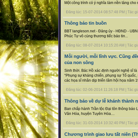
Một công trình có ý nghĩa làm nền tảng cho n
Đăng lúc: 15-07-2014 08:57:48 PM | Tác giả
Thông báo tin buồn
BBT langleson.net - Đảng ủy - HĐND - UBND
Phúc Tự vô cùng thương tiếc báo tin...
Đăng lúc: 08-07-2014 10:15:20 AM | Tác giả b
Mỗi người, mỗi lĩnh vực. Cũng đều
của non sông
Sinh thời. Bác Hồ xác định người nghệ sĩ là c
“Phụng sự kháng chiến, phụng sự Tổ quốc, p
các họa sĩ nhân dịp triển lãm hội họa năm 19
Đăng lúc: 02-06-2014 11:26:18 PM | Tác giả 
Thông báo về dự lễ khánh thành nh
Ban chấp hành Trần tộc Đại tôn thông báo L
Văn Hóa, huyện Tuyên Hóa....
Đăng lúc: 31-03-2014 10:32:40 PM | Tác giả 
Chương trình giao lưu tất niên 