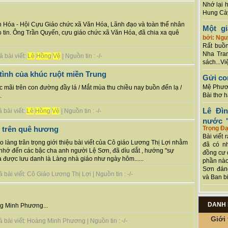
Nhớ lại 
Hung Cày
ăn Hóa - Hội Cựu Giáo chức xã Văn Hóa, Lãnh đạo và toàn thể nhân
Một g
 tin. Ông Trần Quyến, cựu giáo chức xã Văn Hóa, đã chia xa quê
bởi: Ng
Rất buồn
Nha Tran
 bài viết:
Lê
Hồng
Vệ
| Nguồn tin : -/-
sách...Vi
tình của khúc ruột miền Trung
Gửi co
Mệ Phươn
c mãi trên con đường đầy lá / Mắt mùa thu chiều nay buồn đến lạ /
Bài thơ 
.
Lê Đì
 bài viết:
Lê
Hồng
Vệ
| Nguồn tin : -/-
nước "
Trọng Đạ
 trên quê hương
Bài viết 
làng trân trọng giới thiệu bài viết của Cô giáo Lương Thị Lợi nhằm
đã có n
à nhớ đến các bậc cha anh người Lệ Sơn, đã dìu dắt , hướng "sự
đồng cư 
 được lưu danh là Làng nhà giáo như ngày hôm......
phần nào
Sơn đán
bài viết: Cô Giáo Lương Thị Lợi | Nguồn tin : -/-
và Ban bi
DANH 
ng Minh Phương...
Giới 
 bài viết: Hoàng Minh Phương | Nguồn tin : -/-