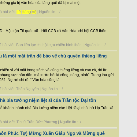
hững giá trị văn hóa của làng quê đã bị mai một....
 bài viết:
Lê
Hồng
Vệ
| Nguồn tin : -/-
 - Mặt trận Tổ quốc xã - Hội CCB xã Văn Hóa, chi hội CCB thôn
ài viết: Ban liên lạc chi hội cựu chiến binh thôn | Nguồn tin : -/-
 là một mặt trận để bảo vệ chủ quyền thiêng liêng
hiến sĩ với một trọng trách vô cùng thiêng liêng và cao cả, đó là:
hụng sự nhân dân, mà trước hết là công, nông, binh”. Trong thư gửi
51. Người chỉ rõ: “ Văn hóa cũng là......
bài viết: Thảo Nguyên | Nguồn tin : -/-
à bia tưởng niệm liệt sĩ của Trần tộc Đại tôn
ễ khánh thành nhà Bia tưởng niệm các Liệt sĩ tại nhà thờ Họ Trần xã
bài viết: Tin từ Trần Đức Phương | Nguồn tin : -/-
(Thôn Phúc Tự) Mừng Xuân Giáp Ngọ và Mừng quê