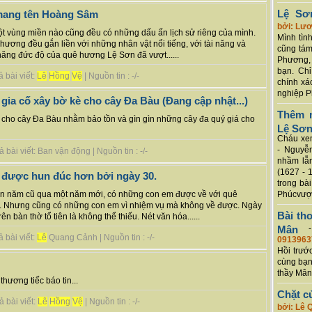
Lệ Sơ
mang tên Hoàng Sâm
bởi: Lư
ột vùng miền nào cũng đều có những dấu ấn lịch sử riêng của mình.
Mình tình
hương đều gắn liền với những nhân vật nổi tiếng, với tài năng và
cũng tám
năng đức độ của quê hương Lệ Sơn đã vượt......
Phương, 
bạn. Chỉ
 bài viết:
Lê
Hồng
Vệ
| Nguồn tin : -/-
chính xá
nghiệp P
ia cố xây bờ kè cho cây Đa Bàu (Đang cập nhật...)
Thêm m
cho cây Đa Bàu nhằm bảo tồn và gìn gìn những cây đa quý giá cho
Lệ Sơ
Cháu xem
- Nguyễ
bài viết: Ban vận động | Nguồn tin : -/-
nhầm lẫn
(1627 - 
i được hun đúc hơn bởi ngày 30.
trong bà
Phúcvượt
yển năm cũ qua một năm mới, có những con em được về với quê
h. Nhưng cũng có những con em vì nhiệm vụ mà không về được. Ngày
Bài th
n bàn thờ tổ tiên là không thể thiếu. Nét văn hóa......
Mân
 bài viết:
Lê
Quang Cảnh | Nguồn tin : -/-
0913963
Hồi trướ
cùng bạn
thầy Mân
hương tiếc báo tin...
Chặt c
 bài viết:
Lê
Hồng
Vệ
| Nguồn tin : -/-
bởi: Lê 