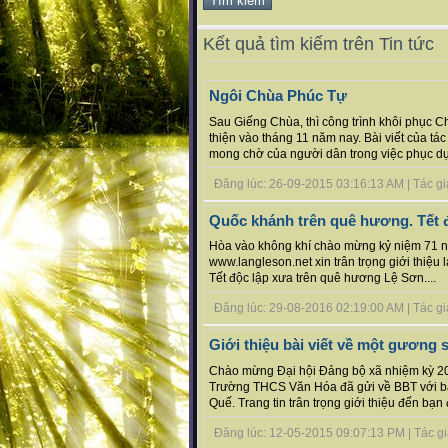
Kết quả tìm kiếm trên Tin tức
Ngôi Chùa Phúc Tự
Sau Giếng Chùa, thì công trình khôi phục 
thiện vào tháng 11 năm nay. Bài viết của tác
mong chờ của người dân trong việc phục dựng 
Đăng lúc: 26-09-2015 03:16:13 AM | Tác giả
Quốc khánh trên quê hương. Tết 
Hòa vào không khí chào mừng kỷ niệm 71 n
www.langleson.net xin trân trọng giới thiệu l
Tết độc lập xưa trên quê hương Lệ Sơn....
Đăng lúc: 29-08-2016 02:19:00 AM | Tác giả
Giới thiệu bài viết về một gương 
Chào mừng Đại hội Đảng bộ xã nhiệm kỳ 201
Trường THCS Văn Hóa đã gửi về BBT với bài
Quế. Trang tin trân trọng giới thiệu đến bạn 
Đăng lúc: 12-05-2015 09:07:13 PM | Tác giả b