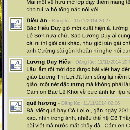
Mai mốt về hưu mở lớp dạy thêm mang tên
cho tui ra hộ tống nác nôi với.
Diệu An
-
Đăng lúc: 11/11/2014 20:27
Bác Hiếu Duy giờ mới xuất hiện à, tưởng
Lệ Sơn nữa chứ. Sao Lương Duy ai cũng g
cái ni thì giỏi cái khác, như giỏi tán gái c
anh Cường sài gòn khoản ni nghe nói cũn
Lương Duy Hiếu
-
Đăng lúc: 11/11/2014 20:
Lâu lắm rồi mới đọc được bài viết hay đế
giáo Lương Thị Lợi đã làm sống lại niềm 
giáo, một nét đặc trưng mà không phải l
Cảm ơn Bác Lê Khôi về bức ảnh tư liệu rấ
quê hương
-
Đăng lúc: 11/11/2014 02:06
Bài viết quá hay Cô Lợi ơi, gần ngày 20/
xao. nhìn trong ảnh, nhiều thế hệ Cô Th
bài viết mà nước mắt chảy dài. Cám ơn 