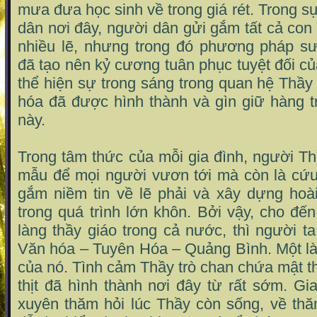
mưa đưa học sinh về trong giá rét. Trong s
dân nơi đây, người dân gửi gắm tất cả con
nhiều lẽ, nhưng trong đó phương pháp s
đã tạo nên kỷ cương tuân phục tuyệt đối củ
thể hiện sự trong sáng trong quan hệ Thầy 
hóa đã được hình thành và gìn giữ hàng t
này.
Trong tâm thức của mỗi gia đình, người Th
mẫu để mọi người vươn tới mà còn là cứu 
gắm niềm tin về lẽ phải và xây dựng hoà
trong quá trình lớn khôn. Bởi vậy, cho đế
làng thầy giáo trong cả nước, thì người ta
Văn hóa – Tuyên Hóa – Quảng Bình. Một là
của nó. Tình cảm Thầy trò chan chứa mật th
thịt đã hình thành nơi đây từ rất sớm. Gi
xuyên thăm hỏi lúc Thầy còn sống, về thă