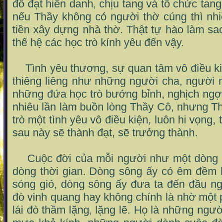
đỗ đạt hiển danh, chịu tang và tổ chức tang
nếu Thầy không có người thờ cúng thì nhi
tiền xây dựng nhà thờ. Thật tự hào làm s
thế hệ các học trò kính yêu đến vậy.
Tình yêu thương, sự quan tâm vô điều ki
thiêng liêng như những người cha, người 
những đứa học trò bướng bỉnh, nghịch ngợ
nhiêu lần làm buồn lòng Thầy Cô, nhưng T
trò một tình yêu vô điều kiện, luôn hi vọng, 
sau này sẽ thành đạt, sẽ trưởng thành.
Cuộc đời của mỗi người như một dòng s
dòng thời gian. Dòng sông ấy có êm đềm 
sóng gió, dòng sông ấy đưa ta đến đầu n
đò vinh quang hay không chính là nhờ một
lái đò thầm lặng, lặng lẽ. Họ là những ngư