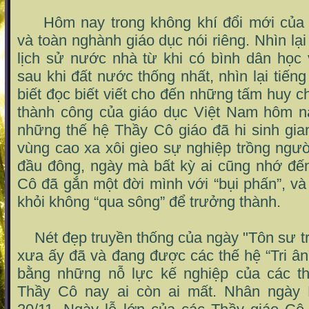
Hôm nay trong không khí đổi mới của
và toàn nghành giáo dục nói riêng. Nhìn l
lịch sử nước nhà từ khi có bình dân học
sau khi đất nước thống nhất, nhìn lại tiến
biết đọc biết viết cho đến những tấm huy 
thành công của giáo dục Việt Nam hôm na
những thế hệ Thầy Cô giáo đã hi sinh gi
vùng cao xa xôi gieo sự nghiệp trồng ngư
đầu đông, ngày mà bất kỳ ai cũng nhớ đ
Cô đã gắn một đời mình với “bụi phấn”, và
khỏi không “qua sông” để trưởng thành.
Nét đẹp truyền thống của ngày "Tôn sư tr
xưa ấy đã và đang được các thế hệ “Tri â
bằng những nỗ lực kế nghiệp của các t
Thầy Cô nay ai còn ai mất. Nhân ngày