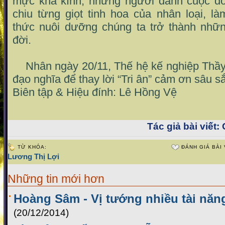
mực khả kính, những người dành cuộc đời
chiu từng giọt tinh hoa của nhân loại, là
thức nuôi dưỡng chúng ta trở thành nhữ
đời.
Nhân ngày 20/11, Thế hệ kế nghiệp Thầy
đạo nghĩa để thay lời “Tri ân” cảm ơn sâu sắ
Biên tập & Hiệu đính: Lê Hồng Vệ
Tác giả bài viết:
C
TỪ KHÓA:
ĐÁNH GIÁ BÀI 
Lương Thị Lợi
Những tin mới hơn
Hoàng Sâm - Vị tướng nhiều tài năn
(20/12/2014)