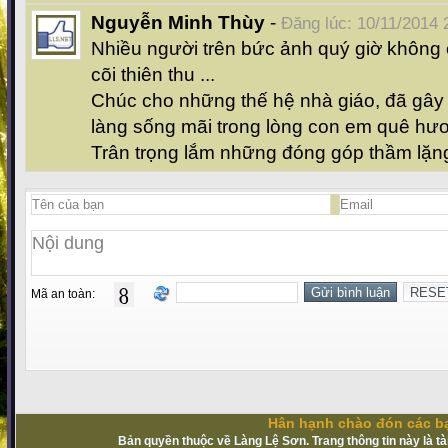
Nguyễn Minh Thùy
-
Đăng lúc: 10/11/2014 
Nhiều người trên bức ảnh quý giờ không c
cõi thiên thu ...
Chúc cho những thế hệ nhà giáo, đã gây 
làng sống mãi trong lòng con em quê hư
Trân trọng lắm những đóng góp thầm lặng
Mã an toàn:
Hân hạnh chào đón các bạ
Bản quyền thuộc về Làng Lệ Sơn. Trang thông tin này là t