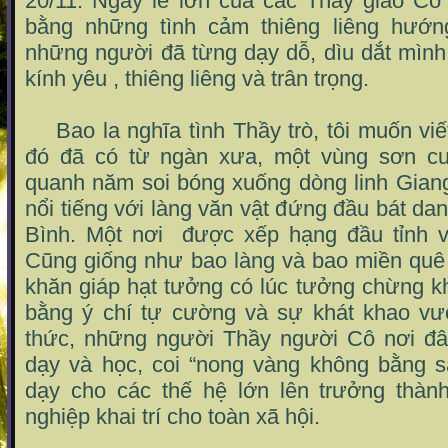
20/11. Ngày lễ lớn của các Thầy giáo Cô
bằng những tình cảm thiêng liêng hướn
những người đã từng dạy dỗ, dìu dắt mình
kính yêu , thiêng liêng và trân trọng.
Bao la nghĩa tình Thầy trò, tôi muốn viế
đó đã có từ ngàn xưa, một vùng sơn c
quanh năm soi bóng xuống dòng linh Gian
nổi tiếng với làng văn vật đứng đầu bát 
Bình. Một nơi được xếp hạng đầu tỉnh 
Cũng giống như bao làng và bao miền quê 
khăn giáp hạt tưởng có lúc tưởng chừng k
bằng ý chí tự cường và sự khát khao vươn
thức, những người Thầy người Cô nơi đâ
dạy và học, coi “nong vàng không bằng s
dạy cho các thế hệ lớn lên trưởng thàn
nghiệp khai trí cho toàn xã hội.