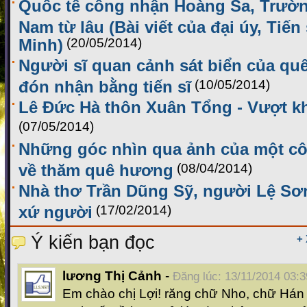
Quốc tế công nhận Hoàng Sa, Trườn
Nam từ lâu (Bài viết của đại úy, Tiế
Minh)
(20/05/2014)
Người sĩ quan cảnh sát biển của q
đón nhận bằng tiến sĩ
(10/05/2014)
Lê Đức Hà thôn Xuân Tổng - Vượt k
(07/05/2014)
Những góc nhìn qua ảnh của một cô 
về thăm quê hương
(08/04/2014)
Nhà thơ Trần Dũng Sỹ, người Lệ Sơ
xứ người
(17/02/2014)
Ý kiến bạn đọc
+
lương Thị Cảnh
-
Đăng lúc: 13/11/2014 03:3
Em chào chị Lợi! răng chữ Nho, chữ Hán 