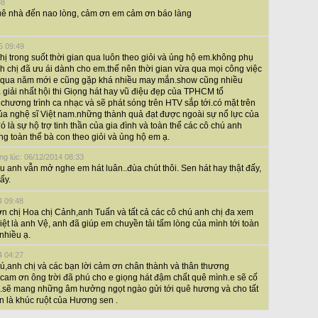
38
ê nhà đến nao lòng, cảm ơn em cảm ơn báo làng
5 09:49
ị trong suốt thời gian qua luôn theo giỏi và ủng hộ em.không phụ
h chị đã ưu ái dành cho em.thế nên thời gian vừa qua mọi công việc
 qua năm mới e cũng gặp khá nhiều may mắn.show cũng nhiều
 giải nhất hội thi Giọng hát hay vũ điệu đẹp của TPHCM tổ
chương trình ca nhạc và sẽ phát sóng trên HTV sắp tới.có mặt trên
ủa nghệ sĩ Việt nam.những thành quả đạt được ngoài sự nổ lực của
ó là sự hộ trợ tinh thần của gia đình và toàn thể các cô chú anh
g toàn thể bà con theo giỏi và ủng hộ em ạ.
ng lúc: 06/12/2014 08:33
 anh vẫn mở nghe em hát luân..đùa chút thôi. Sen hát hay thật đấy,
ấy.
4 09:48
 chị Hoa chị Cảnh,anh Tuấn và tất cả các cô chú anh chị đa xem
ệt là anh Vệ, anh đã giúp em chuyền tải tấm lòng của mình tới toàn
nhiều ạ.
4 04:27
hú,anh chị và các bạn lời cảm ơn chân thành và thân thương
,cam ơn ông trời đã phú cho e giọng hát đậm chất quê mình.e sẽ cố
.sẽ mang những âm hưởng ngọt ngào gửi tới quê hương và cho tất
ơn là khúc ruột của Hương sen .