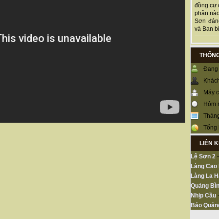
đồng cư 
phần nào
Sơn đán
và Ban bi
THỐNG
Đang 
Khách
Máy c
Hôm 
Tháng
Tổng 
LIÊN 
Lệ Sơn 2
Làng Cao
Làng La H
Quảng Bìn
Nhịp Cầu
Báo Quản