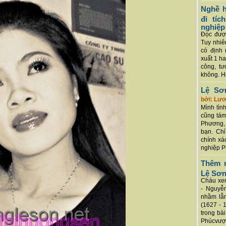
Nghề h
đi tí
nghiệp
Đọc được
Tuy nhiê
có định 
xuất 1 h
công, tư
không. Hi
Lệ Sơ
bởi: Lư
Mình tình
cũng tám
Phương, 
bạn. Chỉ
chính xá
nghiệp P
Thêm m
Lệ Sơ
Cháu xem
- Nguyễ
nhầm lẫn
(1627 - 
trong bà
Phúcvượt