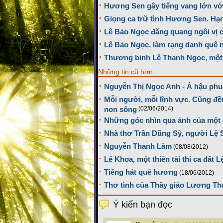
Hương Sen gây tiếng vang lớn với
Giọng ca trữ tình Hương Sen. Hạ
Lê Bảo Ngọc đăng quang ngôi vị 
Lê Bảo Ngọc, làm rạng danh quê 
Thương binh Lê Thanh Ngọc, một 
Những tin cũ hơn
Nguyễn Thị Ngọc Anh - Á hậu phu
Mỗi người, mỗi lĩnh vực. Cũng đều
non sông
(02/06/2014)
Những góc nhìn qua ảnh của một 
Nhà thơ Trần Dũng Sỹ, người Lệ 
Nguyễn Thanh Lâm
(08/08/2012)
Lê Khoa, một thiên tài thi ca đất L
Tiếng hát quê hương
(18/06/2012)
Thơ tình của Thầy giáo Lương Th
Ý kiến bạn đọc