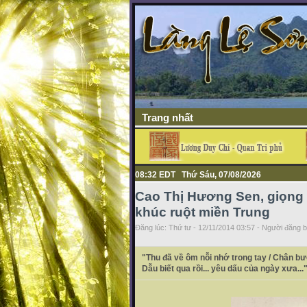
Trang nhất
08:32 EDT Thứ Sáu, 07/08/2026
Cao Thị Hương Sen, giọng c
khúc ruột miền Trung
Đăng lúc: Thứ tư - 12/11/2014 03:57 - Người đăng bà
"Thu đã về ôm nỗi nhớ trong tay / Chân bư
Dẫu biết qua rồi... yêu dấu của ngày xưa...