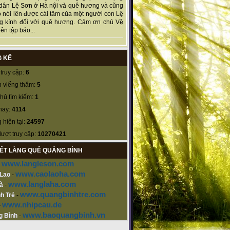
dân Lệ Sơn ở Hà nội và quê hương và cũng
 nói lên được cái tâm của một người con Lệ
g kính đối với quê hương. Cảm ơn chú Vệ
ên tập báo...
 KÊ
truy cập:
6
 viếng thăm:
5
hủ tìm kiếm:
1
nay:
4114
 hiện tại:
24597
lượt truy cập:
10270421
KẾT LÀNG QUÊ QUẢNG BÌNH
www.langleson.com
-
www.caolaoha.com
 Lao
-
www.langlaha.com
à
-
www.quangbinhtre.com
h Trẻ
-
www.nhipcau.de
-
www.baoquangbinh.vn
g Bình
-