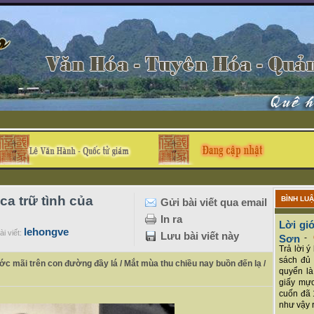
a trữ tình của
BÌNH LU
Gửi bài viết qua email
In ra
Lời giớ
lehongve
i viết:
Lưu bài viết này
Sơn
-
Trả lời 
sách đủ 
ớc mãi trên con đường đầy lá / Mắt mùa thu chiều nay buồn đến lạ /
quyển là
"
giấy mực
cuốn đã 
như vậy r