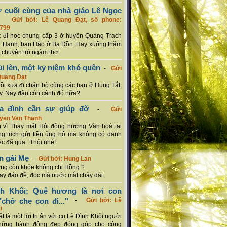
ơ cuối cùng của nhà giáo Lê Ngọc
-
Gửi bởi: Lê Quang Đạt, số phone:
799
c đi học chung cấp 3 ở huyện Quảng Trạch
 Hạnh, bạn Hào ở Ba Đồn. Hay xuống thăm
 chuyện trò ngâm thơ
ủi lèn, một kỷ niệm khó quên
-
Gửi
Quang Đạt
hồi xưa đi chăn bò cùng các bạn ở Hung Tắt,
. Nay đâu còn cảnh đó nữa?
ia đình cần sự giúp đỡ
-
Gửi
uyen Van Thanh
 vì Thay mặt Hội đồng hương Văn hoá tại
g trích gửi tiền ủng hộ mà không có danh
ệc đã qua...Thôi nhé!
n gái Mẹ
-
Gửi bởi: Hung Lan
g còn khỏe không chi Hồng ?
hay đáo để, đọc mà nước mắt chảy dài.
nh Khôi; Quê hương là nơi con
chở che con đi..."
-
Gửi bởi: Lê
i
rất là một lời tri ân với cụ Lê Đình Khôi người
hững hành động đẹp đóng góp cho cộng