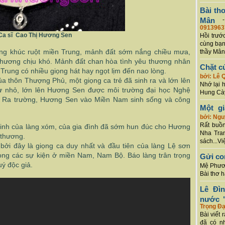
Bài th
Mân
0913963
Ca sĩ Cao Thị Hương Sen
Hồi trướ
cùng bạn
g khúc ruột miền Trung, mảnh đất sớm nắng chiều mưa,
thầy Mân
thương chịu khó. Mảnh đất chan hòa tình yêu thương nhân
Chặt c
Trung có nhiều giọng hát hay ngọt lịm đến nao lòng.
bởi: Lê 
a thôn Thượng Phủ, một giọng ca trẻ đã sinh ra và lớn lên
Nhớ lại 
từ nhỏ, lớn lên Hương Sen được môi trường đại học Nghệ
Hung Cày
o. Ra trường, Hương Sen vào Miền Nam sinh sống và công
Một g
bởi: Ng
Rất buồn
sinh của làng xóm, của gia đình đã sớm hun đúc cho Hương
Nha Tran
 thương.
sách...Vi
bởi đây là giọng ca duy nhất và đầu tiên của làng Lệ sơn
trong các sự kiện ở miền Nam, Nam Bộ. Báo làng trân trọng
Gửi co
ý độc giả.
Mệ Phươn
Bài thơ 
Lê Đì
nước "
Trọng Đạ
Bài viết 
đã có n