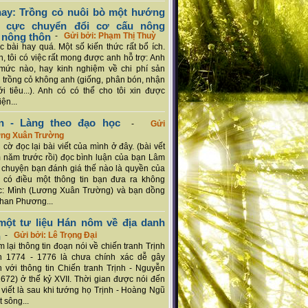
ay: Trồng cỏ nuôi bò một hướng
ch cực chuyển đổi cơ cấu nông
 nông thôn
-
Gửi bởi: Phạm Thị Thuỳ
 bài hay quá. Một số kiến thức rất bổ ích.
n, tôi có việc rất mong được anh hỗ trợ: Anh
mức nào, hay kinh nghiệm về chi phí sản
a trồng cỏ không anh (giống, phân bón, nhận
ới tiêu...). Anh có có thể cho tôi xin được
ện...
n - Làng theo đạo học
-
Gửi
ơng Xuân Trường
 cờ đọc lại bài viết của mình ở đây. (bài vết
 năm trước rồi) đọc bình luận của bạn Lâm
chuyện bạn đánh giá thế nào là quyền của
 có điều một thông tin bạn đưa ra không
c: Mình (Lương Xuân Trường) và bạn dồng
han Phương...
ột tư liệu Hán nôm về địa danh
n
-
Gửi bởi: Lê Trọng Đại
 lại thông tin đoạn nói về chiến tranh Trịnh
n 1774 - 1776 là chưa chính xác dễ gây
 với thông tin Chiến tranh Trịnh - Nguyễn
1672) ở thế kỷ XVII. Thời gian được nói đến
i viết là sau khi tướng họ Trịnh - Hoàng Ngũ
 sông...