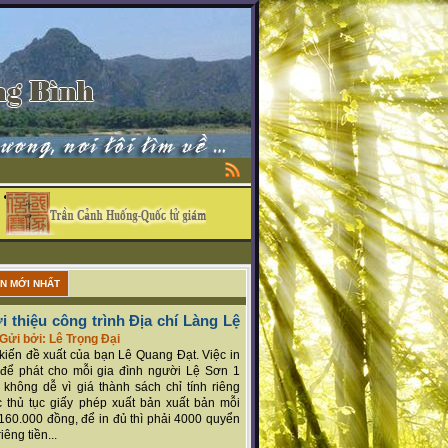
ẬN MỚI NHẤT
i thiệu công trình Địa chí Làng Lệ
Gửi bởi: Lê Trọng Đại
ý kiến đề xuất của bạn Lê Quang Đạt. Việc in
để phát cho mỗi gia đình người Lệ Sơn 1
 không dễ vì giá thành sách chỉ tính riêng
 thủ tục giấy phép xuất bản xuất bản mỗi
160.000 đồng, để in đủ thì phải 4000 quyển
iêng tiền...