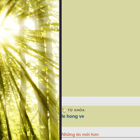
TỪ KHÓA:
le hong ve
Những tin mới hơn