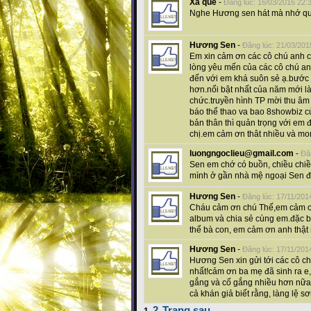
Xa quê
-
Đăng lúc: 16/03/2016 22:
Nghe Hương sen hát mà nhớ qu
Hương Sen
-
Đăng lúc: 21/03/201
Em xin cảm ơn các cô chú anh ch
lòng yêu mến của các cô chú an
đến với em khá suôn sẻ ạ.bước
hơn.nổi bật nhất của năm mới là
chức.truyền hình TP mời thu âm 
báo thể thao va bao 8showbiz c
bản thân thì quản trọng với em đ
chị.em cảm ơn thât nhiều và mon
luongngoclieu@gmail.com
-
Đă
Sen em chớ có buồn, chiều chiều
mình ở gần nhà mệ ngoại Sen đ
Hương Sen
-
Đăng lúc: 17/11/201
Cháu cảm ơn chú Thế,em cảm ơn
album và chia sẻ cùng em.đặc bi
thể bà con, em cảm ơn anh thật 
Hương Sen
-
Đăng lúc: 17/11/201
Hương Sen xin gửi tới các cô c
nhất!cảm ơn ba mẹ đã sinh ra e
gắng và cố gắng nhiều hơn nữa
cả khán giả biết rằng, làng lệ s
2
Trang sau