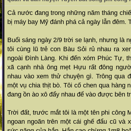
Cả nước đang trong những năm tháng chiến
bị máy bay Mỹ đánh phá cả ngày lẫn đêm. 
Buổi sáng ngày 2/9 trời se lạnh, nhưng là
tôi cùng lũ trẻ con Bàu Sỏi rủ nhau ra xe
ngoài Đình Làng. Khi đến xóm Phúc Tự, t
xã cạnh nhà ông mẹt Hựu rất đông người
nhau vào xem thử chuyện gì. Trông qua 
một vụ chia thịt bò. Tôi cố chen qua hàng 
đang ồn ào xô đẩy nhau để vào được bên tr
Trời đất, trước mắt tôi là một tên phi công
ngoan ngoãn trên một cái ghế đẩu cũ và x
sức nặng của hắn. Hắn cao chừng 1m8 ho