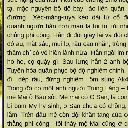
tạ, mặc nguyên bộ đồ bay áo liền quầ
đường Xéc-măng-tuya kéo dài từ cổ đ
quanh người hắn cơn man là túi to, túi n
chủng phi công. Hắn đi đôi giày lái và đội
đỏ au, mắt sâu, mũi lõ, râu cạo nhẵn, trông 
thậm chí có vẻ hiền lành nữa. Hắn ngồi im
ho he, cọ quậy gì. Sau lưng hắn 2 anh b
Tuyên hóa quân phục bộ độ nghiêm chỉnh, 
đi dép râu, đứng nghiêm ôm súng Ak4
Trong đó có một anh người Trung Làng – 
mệ Mai ở Bàu sỏi. Mệ mai có O San, là co
bị bom Mỹ hy sinh, o San chưa có chồng, 
lắm. Trên đầu mệ còn đội khăn tang của c
thằng phi công, tôi thấy mệ Mai cũng ở 