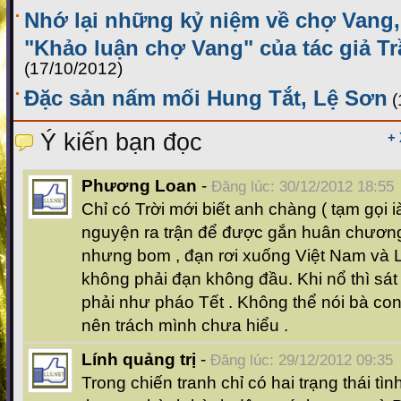
Nhớ lại những kỷ niệm về chợ Vang,
"Khảo luận chợ Vang" của tác giả 
(17/10/2012)
Đặc sản nấm mối Hung Tắt, Lệ Sơn
(
Ý kiến bạn đọc
+
Phương Loan
-
Đăng lúc: 30/12/2012 18:55
Chỉ có Trời mới biết anh chàng ( tạm gọi ià
nguyện ra trận để được gắn huân chương
nhưng bom , đạn rơi xuống Việt Nam và Lê
không phải đạn không đầu. Khi nổ thì sa
phải như pháo Tết . Không thể nói bà con 
nên trách mình chưa hiểu .
Lính quảng trị
-
Đăng lúc: 29/12/2012 09:35
Trong chiến tranh chỉ có hai trạng thái tì