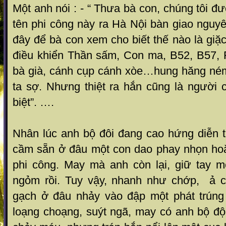
Một anh nói : - “ Thưa bà con, chúng tôi đư
tên phi công này ra Hà Nội bàn giao nguy
đây để bà con xem cho biết thế nào là giặc
điều khiển Thần sấm, Con ma, B52, B57, 
bà già, cánh cụp cánh xòe…hung hăng né
ta sợ. Nhưng thiệt ra hắn cũng là người 
biệt”. ….
Nhân lúc anh bộ đôi đang cao hứng diễn t
cầm sẵn ở đâu một con dao phay nhọn ho
phi công. May mà anh còn lại, giữ tay m
ngỏm rồi. Tuy vậy, nhanh như chớp, ả 
gạch ở đâu nhảy vào đập một phát trúng
loạng choạng, suýt ngã, may có anh bộ độ