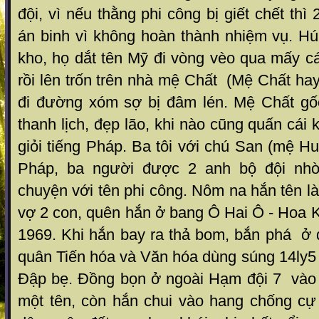
đội, vì nếu thằng phi công bị giết chết thì
án binh vì không hoàn thành nhiệm vụ. Hú
kho, họ dắt tên Mỹ đi vòng vèo qua mấy c
rồi lên trốn trên nhà mệ Chất (Mệ Chất h
đi đường xóm sợ bị đâm lén. Mệ Chất gố
thanh lịch, đẹp lão, khi nào cũng quấn cái
giỏi tiếng Pháp. Ba tôi với chú San (mệ Huề
Pháp, ba người được 2 anh bộ đội nhờ
chuyện với tên phi công. Nôm na hắn tên là 
vợ 2 con, quên hắn ở bang Ô Hai Ô - Hoa 
1969. Khi hắn bay ra thả bom, bắn phá ở 
quân Tiến hóa và Văn hóa dùng súng 14ly5 
Đập bẹ. Đồng bọn ở ngoài Hạm đội 7 vào 
một tên, còn hắn chui vào hang chống cự 