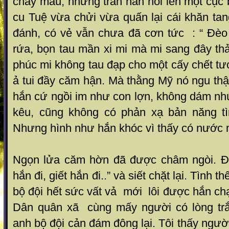
chảy máu, nhưng trán hắn nổi lên một cục
cu Tuệ vừa chửi vừa quấn lại cái khăn tan
đánh, có vẻ vẫn chưa đã cơn tức : “ Đèo
rứa, bọn tau mần xi mi mà mi sang đây th
phúc mi không tau đạp cho một cấy chết tư
ả tui đầy căm hận. Mà thằng Mỹ nó ngu thậ
hắn cứ ngồi im như con lợn, không dám nh
kêu, cũng không có phản xạ bản năng tì
Nhưng hình như hắn khóc vì thấy có nước 
Ngọn lửa căm hờn đã được châm ngòi. Đá
hắn đi, giết hắn đi..” và siết chặt lại. Tình 
bộ đội hết sức vất vả mới lôi được hắn ch
Dân quân xã cùng mấy người có lòng trắ
anh bộ đội cản đám đông lại. Tôi thấy ngườ