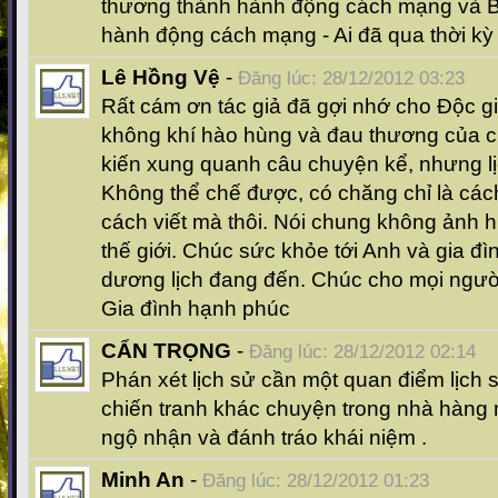
thương thành hành động cách mạng và B
hành động cách mạng - Ai đã qua thời kỳ đ
Lê Hồng Vệ
-
Đăng lúc: 28/12/2012 03:23
Rất cám ơn tác giả đã gợi nhớ cho Độc giả 
không khí hào hùng và đau thương của ch
kiến xung quanh câu chuyện kể, nhưng lịc
Không thể chế được, có chăng chỉ là các
cách viết mà thôi. Nói chung không ảnh
thế giới. Chúc sức khỏe tới Anh và gia đ
dương lịch đang đến. Chúc cho mọi ngư
Gia đình hạnh phúc
CẨN TRỌNG
-
Đăng lúc: 28/12/2012 02:14
Phán xét lịch sử cần một quan điểm lịch 
chiến tranh khác chuyện trong nhà hàng
ngộ nhận và đánh tráo khái niệm .
Minh An
-
Đăng lúc: 28/12/2012 01:23