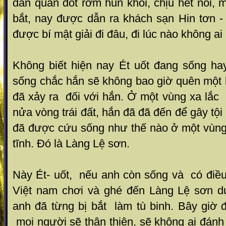
dân quân đốt rơm hun khói, chịu hết nổi, m
bắt, nay được dẫn ra khách sạn Hin tơn -
được bí mật giải đi đâu, đi lúc nào không ai 
Không biết hiện nay Ét uốt đang sống h
sống chắc hắn sẽ không bao giờ quên một 
đã xảy ra đối với hắn. Ở một vùng xa lắc
nửa vòng trái đất, hắn đã đã đến để gây tội
đã được cứu sống như thế nào ở một vùng
tĩnh. Đó là Làng Lệ sơn.
Này Ét- uốt, nếu anh còn sống và có điều
Việt nam chơi và ghé đến Làng Lệ sơn d
anh đã từng bị bắt làm tù binh. Bây giờ 
mọi người sẽ thân thiện, sẽ không ai đán