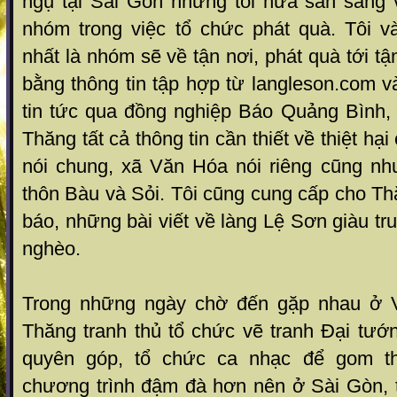
ngụ tại Sài Gòn nhưng tôi hứa sẵn sàng
nhóm trong việc tổ chức phát quà. Tôi 
nhất là nhóm sẽ về tận nơi, phát quà tới t
bằng thông tin tập hợp từ langleson.com v
tin tức qua đồng nghiệp Báo Quảng Bình, 
Thăng tất cả thông tin cần thiết về thiệt hạ
nói chung, xã Văn Hóa nói riêng cũng n
thôn Bàu và Sỏi. Tôi cũng cung cấp cho Th
báo, những bài viết về làng Lệ Sơn giàu tr
nghèo.
Trong những ngày chờ đến gặp nhau ở 
Thăng tranh thủ tổ chức vẽ tranh Đại tướ
quyên góp, tổ chức ca nhạc để gom t
chương trình đậm đà hơn nên ở Sài Gòn, t