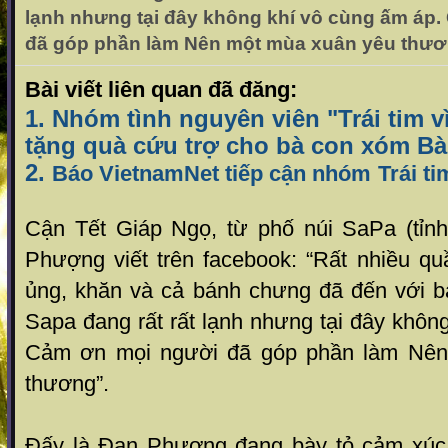
lạnh nhưng tại đây không khí vô cùng ấm áp
đã góp phần làm Nên một mùa xuân yêu thư
Bài viết liên quan đã đăng:
1. Nhóm tình nguyên viên "Trái tim 
tặng quà cứu trợ cho bà con xóm Bà
2.
Báo VietnamNet tiếp cận nhóm
Trái t
Cận Tết Giáp Ngọ, từ phố núi SaPa (tỉn
Phượng viết trên facebook: “Rất nhiều quầ
ủng, khăn và cả bánh chưng đã đến với b
Sapa đang rất rất lạnh nhưng tại đây khôn
Cảm ơn mọi người đã góp phần làm Nên
thương”.
Đấy là Đan Phượng đang bày tỏ cảm xúc 