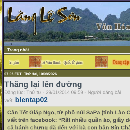
Trang nhất
07:06 EDT Thứ Hai, 10/08/2026
Thăng lại lên đường
Đăng lúc: Thứ tư - 29/01/2014 09:59 - Người đăng bài
bientap02
viết:
Cận Tết Giáp Ngọ, từ phố núi SaPa (tỉnh Lào
viết trên facebook: “Rất nhiều quần áo, giầy d
cả bánh chưng đã đến với bà con bản Sín Chải