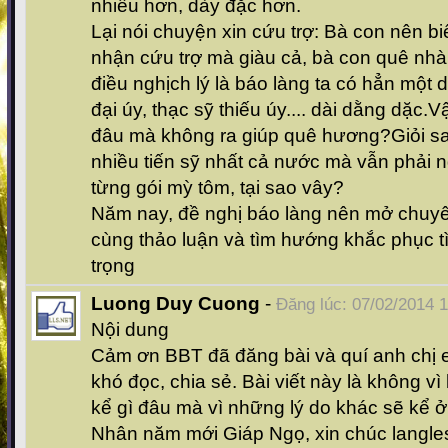
nhiều hơn, dày đặc hơn.
Lại nói chuyện xin cứu trợ: Bà con nên bi
nhận cứu trợ mà giàu cả, bà con quê nhà
điều nghịch lý là báo làng ta có hẳn một 
đại úy, thạc sỹ thiếu úy.... dài dằng dặc.V
đâu mà không ra giúp quê hương?Giỏi s
nhiều tiến sỹ nhất cả nước mà vẫn phải n
từng gói mỳ tôm, tại sao vây?
Năm nay, đề nghị báo làng nên mở chuy
cùng thảo luận và tìm hướng khắc phục t
trọng
Luong Duy Cuong
-
Đăng lúc: 07/02/2014 
Nội dung
Cảm ơn BBT đã đăng bài và quí anh chị 
khó đọc, chia sẻ. Bài viết này là không vì
kể gì đâu mà vì những lý do khác sẽ kể ở 
Nhân năm mới Giáp Ngọ, xin chúc langle