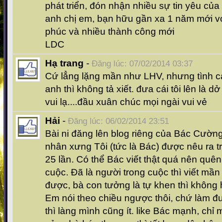
phát triển, đón nhận nhiều sự tin yêu của
anh chị em, bạn hữu gần xa 1 năm mới v
phúc và nhiều thành công mới
LDC
Hạ trang
-
Đăng lúc: 07/02/2014 03:37
Cứ lẳng lặng mần như LHV, nhưng tình 
anh thì không tả xiết. đưa cái tôi lên là d
vui lạ....đầu xuân chúc mọi ngài vui vẻ
Hải
-
Đăng lúc: 06/02/2014 23:51
Bài ni đăng lên blog riêng của Bác Cường 
nhân xưng Tôi (tức là Bác) được nêu ra tr
25 lần. Có thể Bác viết thật quá nên quên
cuộc. Đã là người trong cuộc thì viết mầ
được, bà con tưởng là tự khen thì không 
Em nói theo chiều ngược thôi, chứ làm
thì làng mình cũng ít. like Bác mạnh, chỉ