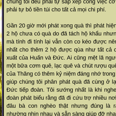
chúng tôi đều phải tự sắp xếp công việc cơ
phải tự bỏ tiền túi cho tất cả mọi chi phí.
Gần 20 giờ mới phát xong quà thì phát hiện
2 hộ chưa có quà do đã tách hộ khẩu như
mà tính đi tính lại vẫn còn co kéo được nê
nhất cho thêm 2 hộ được qùa như tất cả 
xuất của Huấn và Đức. Ai cũng mệt lã ngư
một bữa cơm quê, lạc quê và chút rượu qu
của Thăng có thêm kỷ niệm đáng nhớ trong 
giúp chúng tôi phân phát quà đã cùng ở lạ
Đức tiếp đoàn. Tôi sướng nhất là khi nghe
đoàn phát biểu rằng đã đi cứu trợ nhiều n
đâu bà con nghèo thật nhưng đúng là rấ
nhường nhịn nhau và sẵn sàng giúp đỡ nha