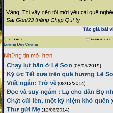
Vâng! Thì vậy nên tôi mới yêu cái quê nghèo
Sài Gòn/23 tháng Chạp Quí tỵ
Tác giả bài vi
TỪ KHÓA:
ĐÁNH GIÁ BÀI 
Lương Duy Cường
Những tin mới hơn
Chạy lụt bão ở Lệ Sơn
(05/05/2019)
Ký ức Tết xưa trên quê hương Lệ S
Viết ngắn: Trở về
(08/12/2014)
Đọc và suy ngẫm : Lạ cho dân Bọ nh
Chặt củi lèn, một kỷ niệm khó quên
(
Thư gửi Mẹ
(12/06/2014)