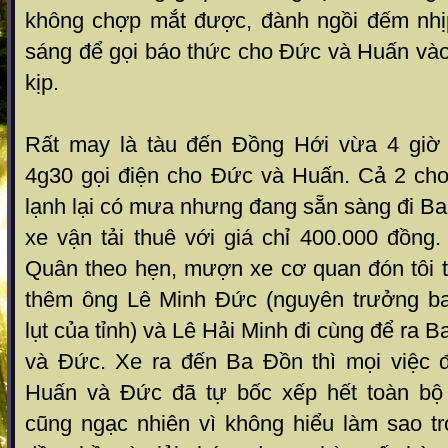
không chợp mắt được, đành ngồi đếm nhịp
sáng để gọi báo thức cho Đức và Huấn vào
kịp.
Rất may là tàu đến Đồng Hới vừa 4 giờ 
4g30 gọi điện cho Đức và Huấn. Cả 2 cho b
lạnh lại có mưa nhưng đang sẵn sàng đi B
xe vận tải thuê với giá chỉ 400.000 đồng
Quân theo hẹn, mượn xe cơ quan đón tôi 
thêm ông Lê Minh Đức (nguyên trưởng b
lụt của tỉnh) và Lê Hải Minh đi cùng để ra
và Đức. Xe ra đến Ba Đồn thì mọi việc đ
Huấn và Đức đã tự bốc xếp hết toàn bộ 
cũng ngạc nhiên vì không hiểu làm sao tr