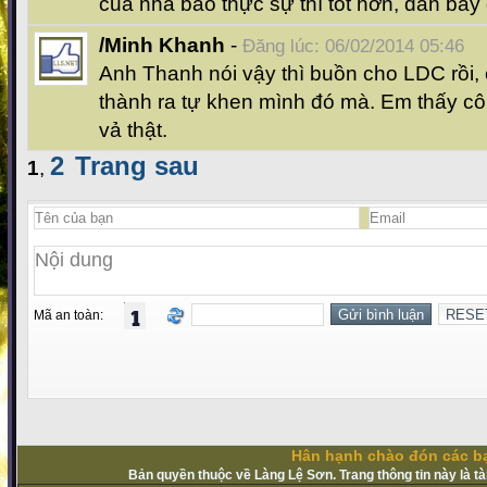
của nhà báo thực sự thì tốt hơn, dân bây 
/Minh Khanh
-
Đăng lúc: 06/02/2014 05:46
Anh Thanh nói vậy thì buồn cho LDC rồi, ch
thành ra tự khen mình đó mà. Em thấy côn
vả thật.
2
Trang sau
1
,
Mã an toàn:
Hân hạnh chào đón các bạ
Bản quyền thuộc về Làng Lệ Sơn. Trang thông tin này là t