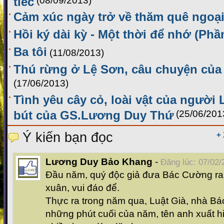
tiếc
(08/09/2013)
Cảm xúc ngày trở về thăm quê ngoạ
Hồi ký dài kỳ - Một thời để nhớ (Phầ
Ba tôi
(11/08/2013)
Thú rừng ở Lệ Sơn, câu chuyện củ
(17/06/2013)
Tình yêu cây cỏ, loài vật của người
bút của GS.Lương Duy Thứ
(25/06/201
Ý kiến bạn đọc
+
Lương Duy Bảo Khang
-
Đăng lúc: 07/02/
Đầu năm, quý độc giả đưa Bác Cường ra
xuân, vui đáo để.
Thực ra trong năm qua, Luật Già, nhà B
những phút cuối của năm, tên anh xuất 