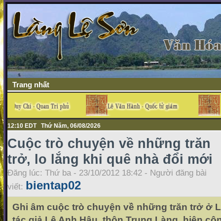
Trang nhất
12:10 EDT Thứ Năm, 06/08/2026
Cuộc trò chuyện về những trăn
trở, lo lắng khi quê nhà đổi mới
Đăng lúc: Thứ ba - 23/10/2012 18:42 - Người đăng bài
bientap02
viết:
Ghi âm cuộc trò chuyện về những trăn trở ở
tác giả Lê Anh Hậu, thôn Trung Làng, hiện côn