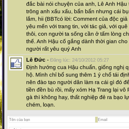
đắc bài nói chuyện của anh, Lê Anh Hậu th
trông anh xấu xấu, bẩn bẩn nhưng cái bụn
lắm, hii (BBTcó lời: Comment của độc giả
yêu mến với trang tin, với tác giả, với 
thôi, con người ta sống cần ở tấm lòng ch
thế. Anh Hậu cố gắng dành thời gian ch
người rất yêu quý Anh
Lê Đức
-
Đăng lúc: 24/10/2012 05:27
Định hướng cua Hậu chuẩn, giống nghị 
hộ. Mình chỉ bổ sung thêm 1 ý chổ tái định
nên đào tạo người dân làm ra cái gì đó đ
tiền đền bù rồi, mấy xóm Hạ Trang lại vô
gà thì không hay, thất nghiệp đẻ ra bạo l
chém, loạn.