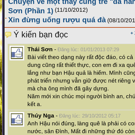
Chuyện về một thầy cúng trẻ "đa nă
Sơn (Phần 1)
(11/10/2012)
Xin đừng uống rượu quá đà
(08/10/201
Ý kiến bạn đọc
+
Thái Sơn
-
Đăng lúc: 01/01/2013 07:29
Bài viết theo dạng này rất độc đáo, có cả
dung cũng rất thiết thực, con em đi xa q
lắng như bạn Hậu quả là hiếm. Mình cũng
phát triển nhưng vẫn giữ được nét riêng 
mà cha ông mình đã gây dựng.
Năm mới xin chúc mọi người bình an, chú
kết a.
Thúy Nga
-
Đăng lúc: 29/10/2012 05:17
Anh Hậu nói đúng, làng quê là phải có co
nước, sân Đình, Mất đi những thứ đó còn 