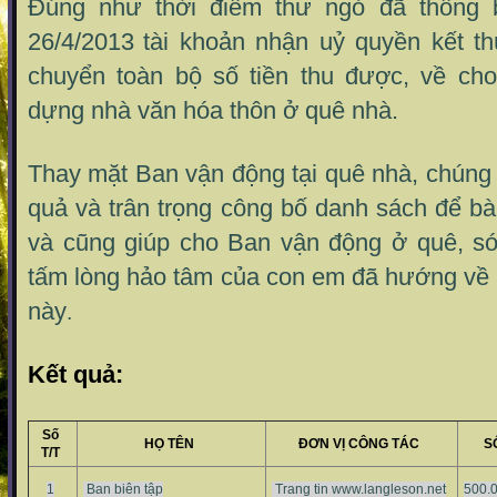
Đúng như thời điểm thư ngỏ đã thông 
26/4/2013
tài khoản nhận uỷ quyền kết t
chuyển toàn bộ số tiền thu được, về ch
dựng nhà văn hóa thôn ở quê nhà.
Thay mặt Ban vận động tại quê nhà, chúng t
quả và trân trọng công bố danh sách để b
và cũng giúp cho Ban vận động ở quê, s
tấm lòng hảo tâm của con em đã hướng về 
này
.
Kết quả:
Số
HỌ TÊN
ĐƠN VỊ CÔNG TÁC
S
T/T
1
Ban biên tập
Trang tin www.langleson.net
500.