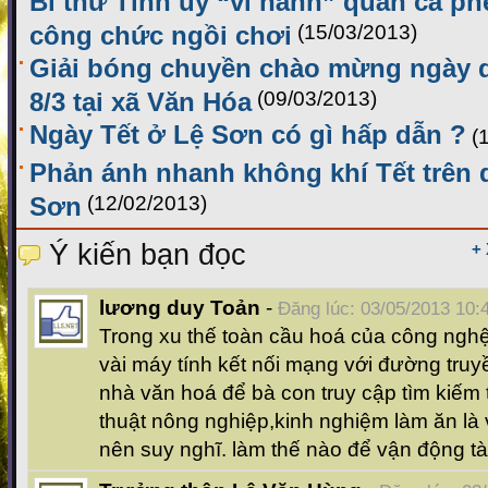
Bí thư Tỉnh ủy “vi hành” quán cà ph
công chức ngồi chơi
(15/03/2013)
Giải bóng chuyền chào mừng ngày 
8/3 tại xã Văn Hóa
(09/03/2013)
Ngày Tết ở Lệ Sơn có gì hấp dẫn ?
(
Phản ánh nhanh không khí Tết trên
Sơn
(12/02/2013)
Ý kiến bạn đọc
+
lương duy Toản
-
Đăng lúc: 03/05/2013 10:
Trong xu thế toàn cầu hoá của công nghệ t
vài máy tính kết nối mạng với đường truyề
nhà văn hoá để bà con truy cập tìm kiếm 
thuật nông nghiệp,kinh nghiệm làm ăn là
nên suy nghĩ. làm thế nào để vận động tà