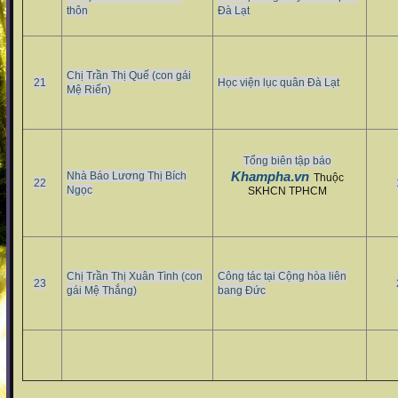
thôn
Đà Lạt
Chị Trần Thị Quế (con gái
21
Học viện lục quân Đà Lạt
Mệ Riến)
Tổng biên tập báo
Khampha
.
vn
Nhà Báo Lương Thị Bích
Thuộc
22
Ngọc
SKHCN TPHCM
Chị Trần Thị Xuân Tình (con
Công tác tại Cộng hòa liên
23
gái Mệ Thắng)
bang Đức