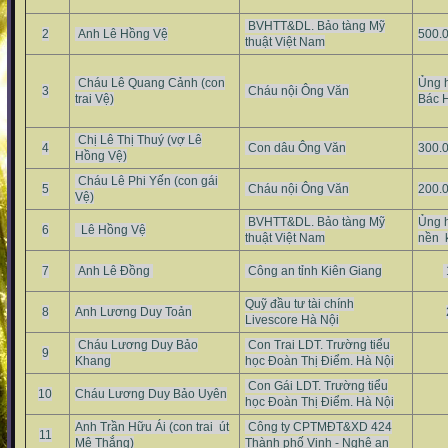
BVHTT&DL. Bảo tàng Mỹ
2
Anh Lê Hồng Vệ
500.
thuật Việt Nam
Cháu Lê Quang Cảnh (con
Ủng 
3
Cháu nội Ông Văn
trai Vệ)
Bác 
Chị Lê Thị Thuý (vợ Lê
4
Con dâu Ông Văn
300.
Hồng Vệ)
Cháu Lê Phi Yến (con gái
5
Cháu nội Ông Văn
200.
Vệ)
BVHTT&DL. Bảo tàng Mỹ
Ủng 
6
Lê Hồng Vệ
thuật Việt Nam
nền k
7
Anh Lê Đồng
Công an tỉnh Kiên Giang
Quỹ đầu tư tài chính
8
Anh Lương Duy Toản
Livescore Hà Nội
Cháu Lương Duy Bảo
Con Trai LDT. Trường tiểu
9
Khang
học Đoàn Thị Điểm. Hà Nội
Con Gái LDT. Trường tiểu
10
Cháu Lương Duy Bảo Uyên
học Đoàn Thị Điểm. Hà Nội
Anh Trần Hữu Ái (con trai út
Công ty CPTMĐT&XD 424
11
Mệ Thắng)
Thành phố Vinh - Nghệ an