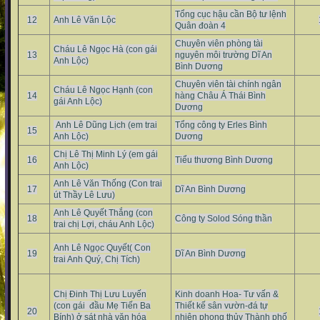
Tổng cục hậu cần Bộ tư lệnh
12
Anh Lê Văn Lộc
Quân đoàn 4
Chuyên viên phòng tài
Cháu Lê Ngọc Hà (con gái
13
nguyên môi trường Dĩ An
Anh Lộc)
Bình Dương
Chuyên viên tài chính ngân
Cháu Lê Ngọc Hạnh (con
14
hàng Châu Á Thái Bình
gái Anh Lộc)
Dương
Anh Lê Dũng Lịch (em trai
Tổng công ty Erles Bình
15
Anh Lộc)
Dương
Chị Lê Thị Minh Lý (em gái
16
Tiểu thương Bình Dương
Anh Lộc)
Anh Lê Văn Thống (Con trai
17
Dĩ An Bình Dương
út Thầy Lê Lưu)
Anh Lê Quyết Thắng (con
18
Công ty Solod Sóng thần
trai chị Lợi, cháu Anh Lộc)
Anh Lê Ngọc Quyết( Con
19
Dĩ An Bình Dương
trai Anh Quý, Chị Tích)
Chị Đinh Thị Lưu Luyến
Kinh doanh Hoa- Tư vấn &
(con gái đầu Mẹ Tiến Ba
Thiết kế sân vườn-đá tự
20
Bính) ở sát nhà văn hóa
nhiên phong thủy Thành phố