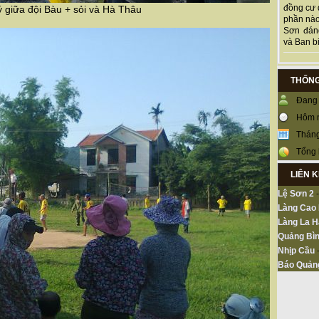
đồng cư 
ý giữa đội Bàu + sỏi và Hà Thâu
phần nào
Sơn đán
và Ban bi
THỐNG
Đang 
Hôm 
Tháng
Tổng 
LIÊN 
Lệ Sơn 2
Làng Cao
Làng La H
Quảng Bìn
Nhịp Cầu
Báo Quản