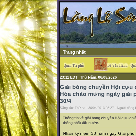
Trang nhất
23:11 EDT Thứ Năm, 06/08/2026
Giải bóng chuyền Hội cựu 
Hóa chào mừng ngày giải 
30/4
Đăng lúc: Thứ ba - 30/04/2013 03:27 - Người đăng b
Thông tin về giải bóng chuyền Hội cựu ch
thống nhất đất nước.
Nhân kỷ niệm 38 năm ngày Giải phón