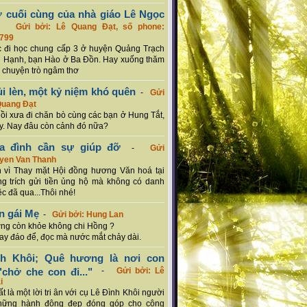
ơ cuối cùng của nhà giáo Lê Ngọc
-
Gửi bởi: Lê Quang Đạt, số phone:
799
c đi học chung cấp 3 ở huyện Quảng Trạch
 Hạnh, bạn Hào ở Ba Đồn. Hay xuống thăm
 chuyện trò ngâm thơ
ủi lèn, một kỷ niệm khó quên
-
Gửi
Quang Đạt
hồi xưa đi chăn bò cùng các bạn ở Hung Tắt,
. Nay đâu còn cảnh đó nữa?
ia đình cần sự giúp đỡ
-
Gửi
uyen Van Thanh
 vì Thay mặt Hội đồng hương Văn hoá tại
g trích gửi tiền ủng hộ mà không có danh
ệc đã qua...Thôi nhé!
n gái Mẹ
-
Gửi bởi: Hung Lan
g còn khỏe không chi Hồng ?
hay đáo để, đọc mà nước mắt chảy dài.
nh Khôi; Quê hương là nơi con
chở che con đi..."
-
Gửi bởi: Lê
i
rất là một lời tri ân với cụ Lê Đình Khôi người
hững hành động đẹp đóng góp cho cộng