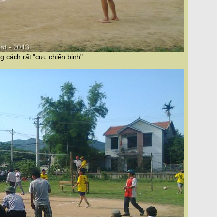
g cách rất "cựu chiến binh"