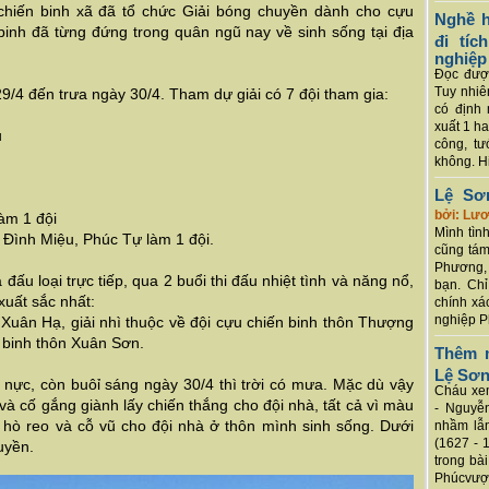
chiến binh xã đã tổ chức Giải bóng chuyền dành cho cựu
Nghề h
 binh đã từng đứng trong quân ngũ nay về sinh sống tại địa
đi tí
nghiệp
Đọc được
Tuy nhiê
9/4 đến trưa ngày 30/4. Tham dự giải có 7 đội tham gia:
có định 
xuất 1 h
ủ
công, tư
không. Hi
Lệ Sơ
bởi: Lư
làm 1 đội
Mình tình
, Đình Miệu, Phúc Tự làm 1 đội.
cũng tám
Phương, 
 đấu loại trực tiếp, qua 2 buổi thi đấu nhiệt tình và năng nổ,
bạn. Chỉ
xuất sắc nhất:
chính xá
nghiệp P
h Xuân Hạ, giải nhì thuộc về đội cựu chiến binh thôn Thượng
n binh thôn Xuân Sơn.
Thêm m
Lệ Sơ
và nực, còn buôỉ sáng ngày 30/4 thì trời có mưa. Mặc dù vậy
Cháu xem
và cố gắng giành lấy chiến thắng cho đội nhà, tất cả vì màu
- Nguyễ
nh hò reo và cỗ vũ cho đội nhà ở thôn mình sinh sống. Dưới
nhầm lẫn
(1627 - 
uyền.
trong bà
Phúcvượt