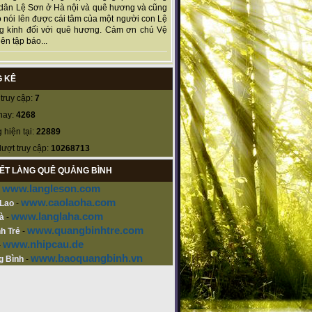
dân Lệ Sơn ở Hà nội và quê hương và cũng
 nói lên được cái tâm của một người con Lệ
g kính đối với quê hương. Cảm ơn chú Vệ
ên tập báo...
 KÊ
truy cập:
7
nay:
4268
 hiện tại:
22889
lượt truy cập:
10268713
KẾT LÀNG QUÊ QUẢNG BÌNH
www.langleson.com
-
www.caolaoha.com
 Lao
-
www.langlaha.com
à
-
www.quangbinhtre.com
h Trẻ
-
www.nhipcau.de
-
www.baoquangbinh.vn
g Bình
-