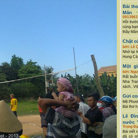
Bài th
Mân
0913963
Hồi trướ
cùng bạn
thầy Mân
Chặt c
bởi: Lê 
Nhớ lại 
Hung Cày
Một g
bởi: Ng
Rất buồn
Nha Tran
sách...Vi
Gửi co
Mệ Phươn
Bài thơ 
Lê Đì
nước "
Trọng Đạ
Bài viết 
đã có n