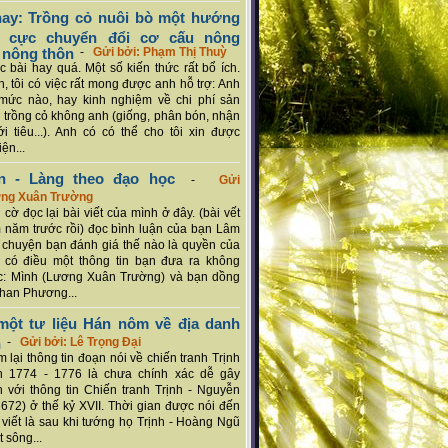
ay: Trồng cỏ nuôi bò một hướng
ch cực chuyển đổi cơ cấu nông
 nông thôn
-
Gửi bởi: Phạm Thị Thuỳ
 bài hay quá. Một số kiến thức rất bổ ích.
n, tôi có việc rất mong được anh hỗ trợ: Anh
mức nào, hay kinh nghiệm về chi phí sản
a trồng cỏ không anh (giống, phân bón, nhận
ới tiêu...). Anh có có thể cho tôi xin được
ện...
n - Làng theo đạo học
-
Gửi
ơng Xuân Trường
 cờ đọc lại bài viết của mình ở đây. (bài vết
 năm trước rồi) đọc bình luận của bạn Lâm
chuyện bạn đánh giá thế nào là quyền của
 có điều một thông tin bạn đưa ra không
c: Mình (Lương Xuân Trường) và bạn dồng
han Phương...
ột tư liệu Hán nôm về địa danh
n
-
Gửi bởi: Lê Trọng Đại
 lại thông tin đoạn nói về chiến tranh Trịnh
n 1774 - 1776 là chưa chính xác dễ gây
 với thông tin Chiến tranh Trịnh - Nguyễn
1672) ở thế kỷ XVII. Thời gian được nói đến
i viết là sau khi tướng họ Trịnh - Hoàng Ngũ
 sông...