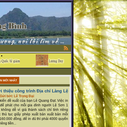
ẬN MỚI NHẤT
i thiệu công trình Địa chí Làng Lệ
Gửi bởi: Lê Trọng Đại
ý kiến đề xuất của bạn Lê Quang Đạt. Việc in
để phát cho mỗi gia đình người Lệ Sơn 1
 không dễ vì giá thành sách chỉ tính riêng
 thủ tục giấy phép xuất bản xuất bản mỗi
160.000 đồng, để in đủ thì phải 4000 quyển
iêng tiền...