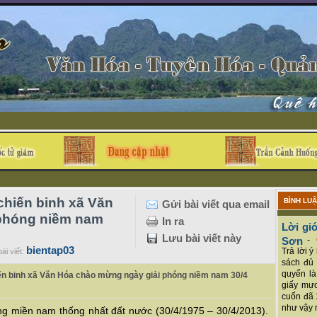
chiến binh xã Văn
BÌNH LU
Gửi bài viết qua email
phóng niềm nam
In ra
Lời giớ
Lưu bài viết này
Sơn
-
bientap03
Trả lời 
ài viết:
sách đủ 
quyển là
iến binh xã Văn Hóa chào mừng ngày giải phóng niềm nam 30/4
giấy mực
cuốn đã 
như vậy r
g miền nam thống nhất đất nước (30/4/1975 – 30/4/2013).