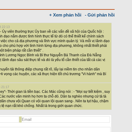
+ Xem phản hồi
- Gửi phản hồi
3 22:13
 Ủy viên thường trực Ủy ban về các vấn đề xã hội của Quốc hội :
nh đạo nắm được tình hình thực tế từ đó có thể thiết kế chính sách
 việc cho cả địa phương và lĩnh vực mình quản lý. Và mỗi vị lãnh đạo
ao cho phù hợp với tình hình từng địa phương, không nhất thiết phải
t biện pháp rất cần thiết” .
Bình Lương Ngọc Bính và Bí thư Nguyễn Bá Thanh của Đà Nẵng
 lãnh đạo sâu sát thực tế và đó là yếu tố cần thiết của tất cả các vị
huyển tải thông điệp chung rất rõ, lấy lại niềm tin cho nhân dân
Hi vọng các huyện, các xã thực hiện tốt chủ trương "Vi hành" mà Bí
3 21:17
y"- Thời gian là tiền bạc. Các Mác cũng nói : - "Mọi sự tiết kiệm , suy
". Các nước văn minh họ hơn ta chỗ đó. Dân ta nghèo nhưng cứ tà tà
dân chưa vội.Quan có vội quan lội quan sang-. Nên ta tụt hậu, chậm
 tệ nạn rất khó chống. Nhất là trong giới quan chức.