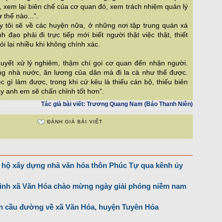
h, xem lại biên chế của cơ quan đó, xem trách nhiệm quản lý
thế nào...”.
y tôi sẽ về các huyện nữa, ở những nơi tập trung quán xá
h đạo phải đi trực tiếp mới biết người thật việc thật, thiết
i lại nhiều khi không chính xác.
 quyết xử lý nghiêm, thậm chí gọi cơ quan đến nhận người.
g nhà nước, ăn lương của dân mà đi la cà như thế được.
c gì làm được, trong khi cứ kêu là thiếu cán bộ, thiếu biên
ày anh em sẽ chấn chỉnh tốt hơn”.
Tác giả bài viết:
Trương Quang Nam (Báo Thanh Niên)
ĐÁNH GIÁ BÀI VIẾT
hộ xây dựng nhà văn hóa thôn Phúc Tự qua kênh ủy
binh xã Văn Hóa chào mừng ngày giải phóng niềm nam
nh cầu đường về xã Văn Hóa, huyện Tuyên Hóa