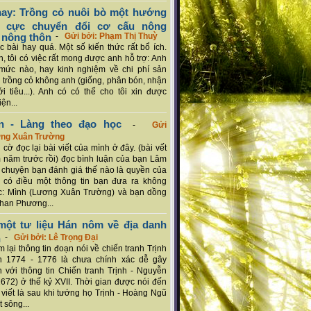
ay: Trồng cỏ nuôi bò một hướng
ch cực chuyển đổi cơ cấu nông
 nông thôn
-
Gửi bởi: Phạm Thị Thuỳ
 bài hay quá. Một số kiến thức rất bổ ích.
n, tôi có việc rất mong được anh hỗ trợ: Anh
mức nào, hay kinh nghiệm về chi phí sản
a trồng cỏ không anh (giống, phân bón, nhận
ới tiêu...). Anh có có thể cho tôi xin được
ện...
n - Làng theo đạo học
-
Gửi
ơng Xuân Trường
 cờ đọc lại bài viết của mình ở đây. (bài vết
 năm trước rồi) đọc bình luận của bạn Lâm
chuyện bạn đánh giá thế nào là quyền của
 có điều một thông tin bạn đưa ra không
c: Mình (Lương Xuân Trường) và bạn dồng
han Phương...
ột tư liệu Hán nôm về địa danh
n
-
Gửi bởi: Lê Trọng Đại
 lại thông tin đoạn nói về chiến tranh Trịnh
n 1774 - 1776 là chưa chính xác dễ gây
 với thông tin Chiến tranh Trịnh - Nguyễn
1672) ở thế kỷ XVII. Thời gian được nói đến
i viết là sau khi tướng họ Trịnh - Hoàng Ngũ
 sông...