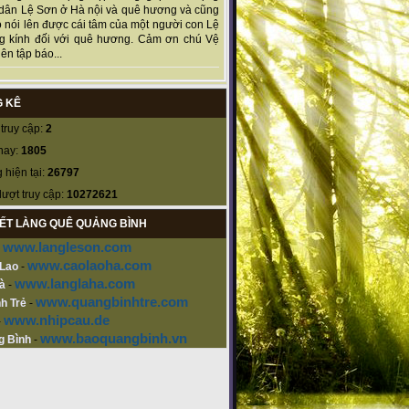
dân Lệ Sơn ở Hà nội và quê hương và cũng
 nói lên được cái tâm của một người con Lệ
g kính đối với quê hương. Cảm ơn chú Vệ
ên tập báo...
 KÊ
truy cập:
2
nay:
1805
 hiện tại:
26797
lượt truy cập:
10272621
KẾT LÀNG QUÊ QUẢNG BÌNH
www.langleson.com
-
www.caolaoha.com
 Lao
-
www.langlaha.com
à
-
www.quangbinhtre.com
h Trẻ
-
www.nhipcau.de
-
www.baoquangbinh.vn
g Bình
-