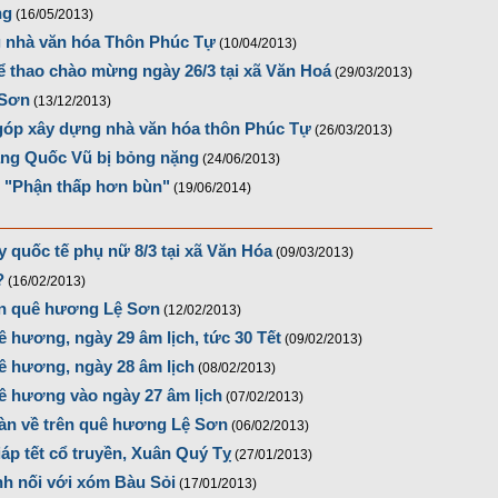
ng
(16/05/2013)
g nhà văn hóa Thôn Phúc Tự
(10/04/2013)
hể thao chào mừng ngày 26/3 tại xã Văn Hoá
(29/03/2013)
 Sơn
(13/12/2013)
góp xây dựng nhà văn hóa thôn Phúc Tự
(26/03/2013)
àng Quốc Vũ bị bỏng nặng
(24/06/2013)
t "Phận thấp hơn bùn"
(19/06/2014)
quốc tế phụ nữ 8/3 tại xã Văn Hóa
(09/03/2013)
?
(16/02/2013)
ên quê hương Lệ Sơn
(12/02/2013)
 hương, ngày 29 âm lịch, tức 30 Tết
(09/02/2013)
ê hương, ngày 28 âm lịch
(08/02/2013)
ê hương vào ngày 27 âm lịch
(07/02/2013)
ràn về trên quê hương Lệ Sơn
(06/02/2013)
p tết cổ truyền, Xuân Quý Tỵ
(27/01/2013)
 nối với xóm Bàu Sỏi
(17/01/2013)