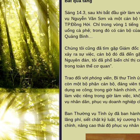
Bắt quả tang
Sáng 14.3, sau khi bắt đầu giờ làm 
vụ Nguyễn Văn Sơn và một cán bộ th
TP.Đồng Hới. Chỉ trong vòng 1 tiến
uống cà phê; trong đó có cán bộ củ
Quảng Bình…
Chúng tôi cũng đã tìm gặp Giám đốc
xảy ra sự việc, cán bộ đó đã đến gặ
Nguyên đán, tôi đã phổ biến chỉ thị 
trong toàn thể cơ quan”.
Trao đổi với
phóng viên
, Bí thư Tỉnh 
còn một bộ phận cán bộ, đảng viên 
dụng xe công; trong giờ hành chính, 
làm việc riêng trong giờ làm việc, k
vụ nhân dân, phục vụ doanh nghiệp 
Ban Thường vụ Tỉnh ủy đã ban hành m
lãng phí, siết chặt kỷ luật, kỷ cươn
chỉnh, nâng cao thái độ phục vụ nhân