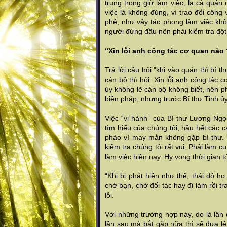
trung trong giờ làm việc, la cà quán
việc là không đúng, vì trao đổi công 
phê, như vậy tác phong làm việc khôn
người đứng đầu nên phải kiểm tra đột 
“Xin lỗi anh công tác cơ quan nào 
Trả lời câu hỏi "khi vào quán thì bí t
cán bộ thì hỏi: Xin lỗi anh công tác c
ủy không lẽ cán bộ không biết, nên phả
biện pháp, nhưng trước Bí thư Tỉnh ủy
Việc “vi hành” của Bí thư Lương Ng
tìm hiểu của chúng tôi, hầu hết các 
phào vì may mắn không gặp bí thư. T
kiểm tra chúng tôi rất vui. Phải làm c
làm việc hiện nay. Hy vọng thời gian t
“Khi bị phát hiện như thế, thái độ h
chờ bạn, chờ đối tác hay đi làm rồi t
lỗi.
Với những trường hợp này, do là lần 
lần sau mà bắt gặp nữa thì sẽ đưa lê