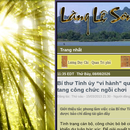
Trang nhất
11:35 EDT Thứ Bảy, 08/08/2026
Bí thư Tỉnh ủy “vi hành” q
tang công chức ngồi chơi
Đăng lúc: Thứ sáu - 15/03/2013 21:30 - Người đăng 
Giới thiệu tác phong làm việc của Bí thư 
được báo chí đăng tải gần đây
Tình trạng cán bộ, công chức bỏ bê c
khiến dư luận bức xúc. Để giải quyết 