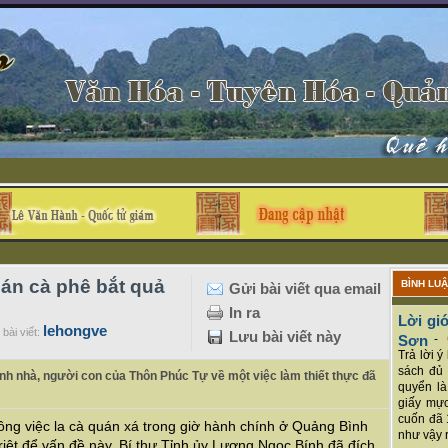
uán cà phê bắt quả
BÌNH LU
Gửi bài viết qua email
In ra
Lời giớ
lehongve
bài viết:
Lưu bài viết này
Sơn
-
Trả lời 
sách đủ 
Tỉnh nhà, người con của Thôn Phúc Tự về một việc làm thiết thực đã
quyển là
giấy mực
cuốn đã 
ông việc la cà quán xá trong giờ hành chính ở Quảng Bình
như vậy r
triệt để vấn đề này, Bí thư Tỉnh ủy Lương Ngọc Bính đã đích