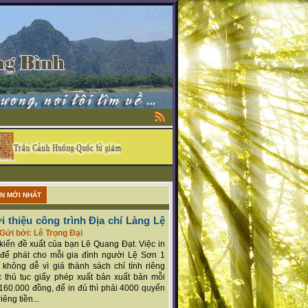
ẬN MỚI NHẤT
i thiệu công trình Địa chí Làng Lệ
Gửi bởi: Lê Trọng Đại
ý kiến đề xuất của bạn Lê Quang Đạt. Việc in
để phát cho mỗi gia đình người Lệ Sơn 1
 không dễ vì giá thành sách chỉ tính riêng
 thủ tục giấy phép xuất bản xuất bản mỗi
160.000 đồng, để in đủ thì phải 4000 quyển
iêng tiền...