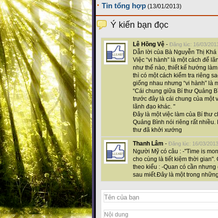
Tin tổng hợp
(13/01/2013)
Ý kiến bạn đọc
Lê Hồng Vệ
-
Đăng lúc: 16/03/201
Dẫn lời của Bà Nguyễn Thị Khá -
Việc “vi hành” là một cách để lã
như thế nào, thiết kế hướng làm
thì có một cách kiểm tra riêng s
giống nhau nhưng “vi hành” là mộ
“Cái chung giữa Bí thư Quảng 
trước đây là cái chung của một vị
lãnh đạo khác. "
Đây là một việc làm của Bí thư c
Quảng Bình nói riêng rất nhiều. 
thư đã khởi xướng
Thanh Lâm
-
Đăng lúc: 16/03/201
Người Mỹ có câu : -"Time is mone
cho cùng là tiết kiệm thời gian
theo kiểu : -Quan có cần nhưng 
sau miết.Đây là một trong những