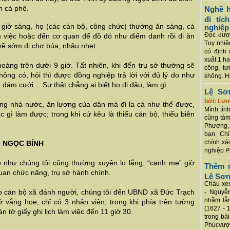
án cà phê.
Nghề h
đi tí
u giờ sáng, họ (các cán bộ, công chức) thường ăn sáng, cà
nghiệp
Đọc được
m việc hoặc đến cơ quan để đồ đó như điểm danh rồi đi ăn
Tuy nhiê
 về sớm đi chợ búa, nhậu nhẹt…
có định 
xuất 1 h
ảng trên dưới 9 giờ. Tất nhiên, khi đến trụ sở thường sẽ
công, tư
ông có, hỏi thì được đồng nghiệp trả lời với đủ lý do như
không. Hi
, đám cưới… Sự thật chẳng ai biết họ đi đâu, làm gì.
Lệ Sơ
bởi: Lư
ng nhà nước, ăn lương của dân mà đi la cà như thế được,
Mình tình
c gì làm được; trong khi cứ kêu là thiếu cán bộ, thiếu biên
cũng tám
Phương, 
bạn. Chỉ
chính xá
G NGỌC BÍNH
nghiệp P
như chúng tôi cũng thường xuyên lo lắng, “canh me” giờ
Thêm m
quan chức năng, trụ sở hành chính.
Lệ Sơ
Cháu xem
cáo cán bộ xã đánh người, chúng tôi đến UBND xã Đức Trạch
- Nguyễ
nhầm lẫn
ở vắng hoe, chỉ có 3 nhân viên; trong khi phía trên tường
(1627 - 
 tờ giấy ghi lịch làm việc đến 11 giờ 30.
trong bà
Phúcvượt