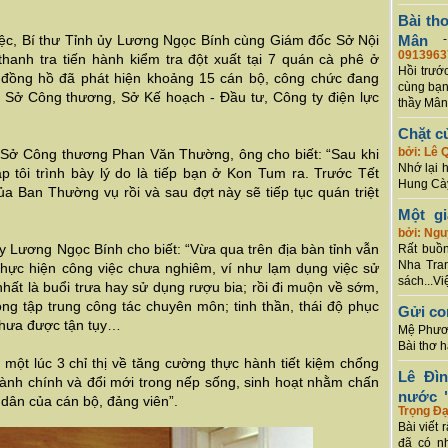
Bài th
việc, Bí thư Tỉnh ủy Lương Ngọc Bính cùng Giám đốc Sở Nội
Mân
0913963
anh tra tiến hành kiểm tra đột xuất tại 7 quán cà phê ở
Hồi trướ
g đồng hồ đã phát hiện khoảng 15 cán bộ, công chức đang
cùng bạn
a Sở Công thương, Sở Kế hoạch - Đầu tư, Công ty điện lực
thầy Mân
Chặt c
bởi: Lê 
 Sở Công thương Phan Văn Thường, ông cho biết: “Sau khi
Nhớ lại 
p tôi trình bày lý do là tiếp bạn ở Kon Tum ra. Trước Tết
Hung Cày
của Ban Thường vụ rồi và sau đợt này sẽ tiếp tục quán triệt
Một g
bởi: Ng
ủy Lương Ngọc Bính cho biết: “Vừa qua trên địa bàn tỉnh vẫn
Rất buồn
Nha Tran
thực hiện công việc chưa nghiêm, ví như lạm dụng việc sử
sách...Vi
nhất là buổi trưa hay sử dụng rượu bia; rồi đi muộn về sớm,
hông tập trung công tác chuyên môn; tinh thần, thái độ phục
Gửi co
chưa được tận tụy…
Mệ Phươn
Bài thơ 
ột lúc 3 chỉ thị về tăng cường thực hành tiết kiệm chống
Lê Đì
g hành chính và đổi mới trong nếp sống, sinh hoạt nhằm chấn
nước "
 dân của cán bộ, đảng viên”.
Trọng Đạ
Bài viết 
đã có n