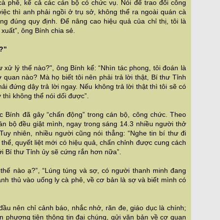
 cà phê, kể cả các cán bộ có chức vụ. Nói để trao đổi công
việc thì anh phải ngồi ở trụ sở, không thể ra ngoài quán cà
g đúng quy định. Để nâng cao hiệu quả của chỉ thị, tôi là
xuất”, ông Bính chia sẻ.
?”
hư xử lý thế nào?", ông Bính kể: “Nhìn tác phong, tôi đoán là
ơ quan nào? Mà họ biết tôi nên phải trả lời thật, Bí thư Tỉnh
i đứng dậy trả lời ngay. Nếu không trả lời thật thì tôi sẽ có
 thì không thể nói dối được”.
ọc Bính đã gây “chấn động” trong cán bộ, công chức. Theo
cán bộ đều giật mình, ngay trong sáng 14.3 nhiều người thở
uy nhiên, nhiều người cũng nói thẳng: “Nghe tin bí thư đi
ụ thể, quyết liệt mới có hiệu quả, chấn chỉnh được cung cách
ới Bí thư Tỉnh ủy sẽ cứng rắn hơn nữa”.
ọ thế nào ạ?”, “Lúng túng và sợ, có người thanh minh đang
ranh thủ vào uống ly cà phê, về cơ bản là sợ và biết mình có
đầu nên chỉ cảnh báo, nhắc nhở, răn đe, giáo dục là chính;
n phương tiện thông tin đại chúng, gửi văn bản về cơ quan