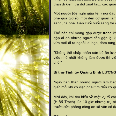
thân đi kiểm tra đột xuất tại... các qu
Một người (đề nghị giấu tên) nói đầ
phê quá giờ rồi mới đến cơ quan là
sáng, cà phê. Gần cuối buổi sáng thì
Thế nên chỉ mong gặp được trong kho
gặp ai đó nhưng người cần gặp lại kh
vừa mới đi ra ngoài, đi họp, đám tang
"Không thể chấp nhận cán bộ ăn lươ
việc nhỏ nhất không làm được thì việ
chế."
Bí thư Tỉnh ủy Quảng Bình LƯƠN
Ngay bản thân những người làm báo 
giấc mỗi khi có việc phải tìm đến cơ 
Mới đây, khi tìm hiểu về một vụ tố 
(H.Bố Trạch) lúc 10 giờ nhưng trụ s
trước cửa phòng công an xã vẫn có dán