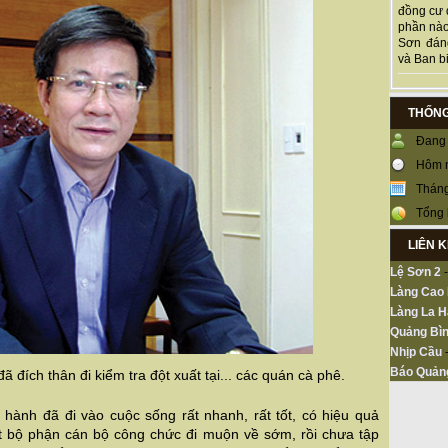
đồng cư 
phần nào
Sơn đán
và Ban bi
THỐNG
Đang 
Hôm 
Tháng
Tổng 
LIÊN 
Lệ Sơn 2
Làng Cao
Làng La H
Quảng Bìn
Nhịp Cầu
Báo Quản
 đích thân đi kiểm tra đột xuất tại... các quán cà phê.
 hành đã đi vào cuộc sống rất nhanh, rất tốt, có hiệu quả
t bộ phận cán bộ công chức đi muộn về sớm, rồi chưa tập