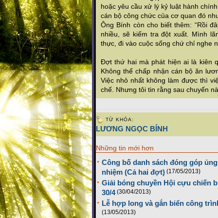
hoặc yêu cầu xử lý kỷ luật hành chín
cán bộ công chức của cơ quan đó như 
Ông Bính còn cho biết thêm: “Rồi đâ
nhiều, sẽ kiểm tra đột xuất. Mình lãn
thực, đi vào cuộc sống chứ chỉ nghe nó
Đợt thứ hai mà phát hiện ai là kiên
Không thể chấp nhận cán bộ ăn lươn
Việc nhỏ nhất không làm được thì việ
chế. Nhưng tôi tin rằng sau chuyến n
TỪ KHÓA:
LƯƠNG NGỌC BÍNH
Những tin mới hơn
Công bố danh sách đóng góp ủng 
nhiệm (Cả hai đợt)
(17/05/2013)
Giải bóng chuyền Hội cựu chiến 
30/4
(30/04/2013)
Lễ hợp long và gắn biển công trì
(13/05/2013)