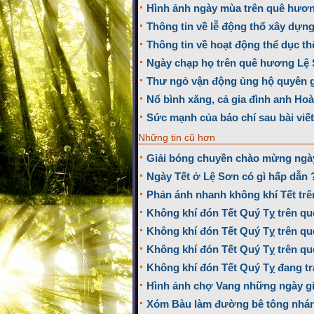
Hình ảnh ngày mùa trên quê hươ
Thông tin về lễ động thổ xây dựn
Thông tin về hoạt động thể dục t
Ngày chạp họ trên quê hương Lệ
Thư ngỏ vận động ủng hộ quyên 
Nổ bình xăng, cả gia đình anh Ho
Sức mạnh của báo chí sau bài viế
Những tin cũ hơn
Giải bóng chuyền chào mừng ngày 
Ngày Tết ở Lệ Sơn có gì hấp dẫn 
Phản ánh nhanh không khí Tết tr
Không khí đón Tết Quý Tỵ trên quê
Không khí đón Tết Quý Tỵ trên qu
Không khí đón Tết Quý Tỵ trên qu
Không khí đón Tết Quý Tỵ đang t
Hình ảnh chợ Vang những ngày giá
Xóm Bàu làm đường bê tông nhánh