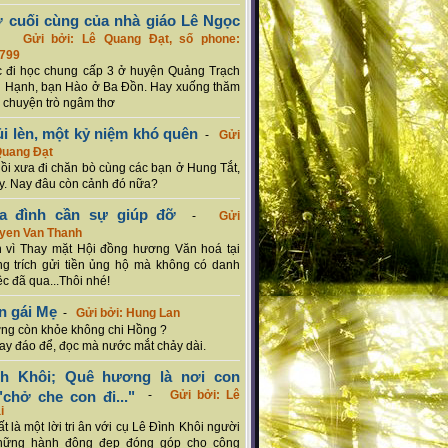
ơ cuối cùng của nhà giáo Lê Ngọc
-
Gửi bởi: Lê Quang Đạt, số phone:
799
c đi học chung cấp 3 ở huyện Quảng Trạch
 Hạnh, bạn Hào ở Ba Đồn. Hay xuống thăm
 chuyện trò ngâm thơ
ủi lèn, một kỷ niệm khó quên
-
Gửi
Quang Đạt
hồi xưa đi chăn bò cùng các bạn ở Hung Tắt,
. Nay đâu còn cảnh đó nữa?
ia đình cần sự giúp đỡ
-
Gửi
uyen Van Thanh
 vì Thay mặt Hội đồng hương Văn hoá tại
g trích gửi tiền ủng hộ mà không có danh
ệc đã qua...Thôi nhé!
n gái Mẹ
-
Gửi bởi: Hung Lan
g còn khỏe không chi Hồng ?
hay đáo để, đọc mà nước mắt chảy dài.
nh Khôi; Quê hương là nơi con
chở che con đi..."
-
Gửi bởi: Lê
i
rất là một lời tri ân với cụ Lê Đình Khôi người
hững hành động đẹp đóng góp cho cộng