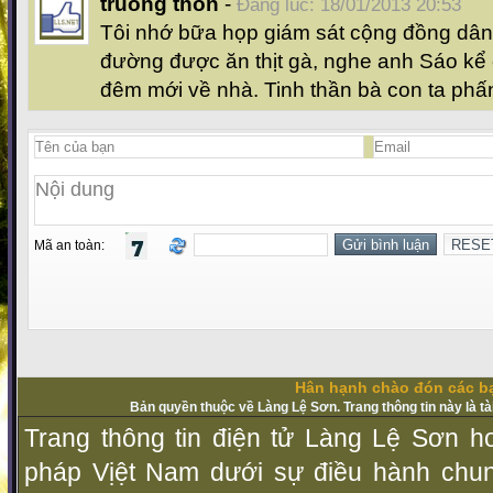
truong thon
-
Đăng lúc: 18/01/2013 20:53
Tôi nhớ bữa họp giám sát cộng đồng dân 
đường được ăn thịt gà, nghe anh Sáo kể
đêm mới về nhà. Tinh thần bà con ta phấ
Mã an toàn:
Hân hạnh chào đón các bạ
Bản quyền thuộc về Làng Lệ Sơn. Trang thông tin này là t
Trang thông tin điện tử Làng Lệ Sơn ho
pháp Vịệt Nam dưới sự điều hành chu