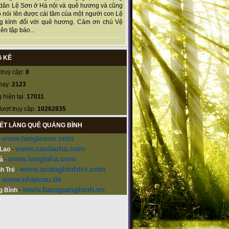
dân Lệ Sơn ở Hà nội và quê hương và cũng
 nói lên được cái tâm của một người con Lệ
g kính đối với quê hương. Cảm ơn chú Vệ
ên tập báo...
 KÊ
truy cập:
8
nay:
2123
 hiện tại:
17011
lượt truy cập:
10262835
KẾT LÀNG QUÊ QUẢNG BÌNH
www.langleson.com
-
www.caolaoha.com
 Lao
-
www.langlaha.com
à
-
www.quangbinhtre.com
h Trẻ
-
www.nhipcau.de
-
www.baoquangbinh.vn
g Bình
-