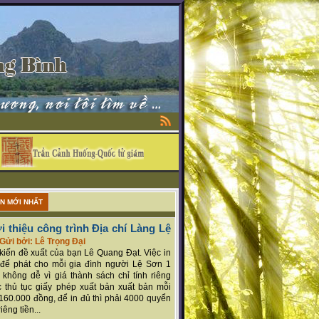
ẬN MỚI NHẤT
i thiệu công trình Địa chí Làng Lệ
Gửi bởi: Lê Trọng Đại
ý kiến đề xuất của bạn Lê Quang Đạt. Việc in
để phát cho mỗi gia đình người Lệ Sơn 1
 không dễ vì giá thành sách chỉ tính riêng
 thủ tục giấy phép xuất bản xuất bản mỗi
160.000 đồng, để in đủ thì phải 4000 quyển
iêng tiền...