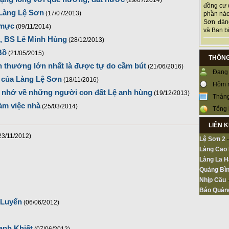
(29/07/2014)
đồng cư 
 Làng Lệ Sơn
(17/07/2013)
phần nào
Sơn đán
 mực
(09/11/2014)
và Ban bi
uỷ, BS Lê Minh Hùng
(28/12/2013)
Bồ
(21/05/2015)
THỐNG
thưởng lớn nhất là được tự do cầm bút
(21/06/2016)
Đang 
o của Làng Lệ Sơn
(18/11/2016)
Hôm 
 nhớ về những người con đất Lệ anh hùng
(19/12/2013)
Tháng
ảm việc nhà
(25/03/2014)
Tổng 
LIÊN 
23/11/2012)
Lệ Sơn 2
Làng Cao
Làng La H
Quảng Bìn
Nhịp Cầu
Báo Quản
 Luyến
(06/06/2012)
anh Khiết