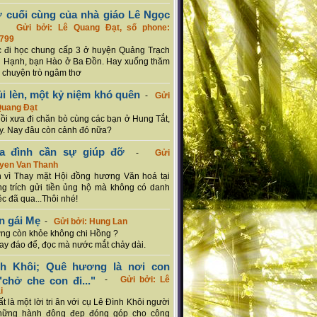
ơ cuối cùng của nhà giáo Lê Ngọc
-
Gửi bởi: Lê Quang Đạt, số phone:
799
c đi học chung cấp 3 ở huyện Quảng Trạch
 Hạnh, bạn Hào ở Ba Đồn. Hay xuống thăm
 chuyện trò ngâm thơ
ủi lèn, một kỷ niệm khó quên
-
Gửi
Quang Đạt
hồi xưa đi chăn bò cùng các bạn ở Hung Tắt,
. Nay đâu còn cảnh đó nữa?
ia đình cần sự giúp đỡ
-
Gửi
uyen Van Thanh
 vì Thay mặt Hội đồng hương Văn hoá tại
g trích gửi tiền ủng hộ mà không có danh
ệc đã qua...Thôi nhé!
n gái Mẹ
-
Gửi bởi: Hung Lan
g còn khỏe không chi Hồng ?
hay đáo để, đọc mà nước mắt chảy dài.
nh Khôi; Quê hương là nơi con
chở che con đi..."
-
Gửi bởi: Lê
i
rất là một lời tri ân với cụ Lê Đình Khôi người
hững hành động đẹp đóng góp cho cộng