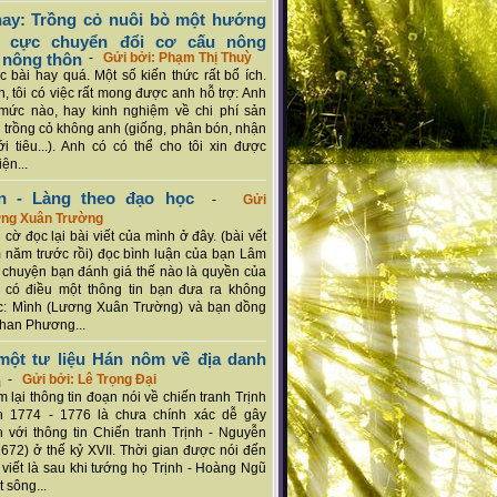
ay: Trồng cỏ nuôi bò một hướng
ch cực chuyển đổi cơ cấu nông
 nông thôn
-
Gửi bởi: Phạm Thị Thuỳ
 bài hay quá. Một số kiến thức rất bổ ích.
n, tôi có việc rất mong được anh hỗ trợ: Anh
mức nào, hay kinh nghiệm về chi phí sản
a trồng cỏ không anh (giống, phân bón, nhận
ới tiêu...). Anh có có thể cho tôi xin được
ện...
n - Làng theo đạo học
-
Gửi
ơng Xuân Trường
 cờ đọc lại bài viết của mình ở đây. (bài vết
 năm trước rồi) đọc bình luận của bạn Lâm
chuyện bạn đánh giá thế nào là quyền của
 có điều một thông tin bạn đưa ra không
c: Mình (Lương Xuân Trường) và bạn dồng
han Phương...
ột tư liệu Hán nôm về địa danh
n
-
Gửi bởi: Lê Trọng Đại
 lại thông tin đoạn nói về chiến tranh Trịnh
n 1774 - 1776 là chưa chính xác dễ gây
 với thông tin Chiến tranh Trịnh - Nguyễn
1672) ở thế kỷ XVII. Thời gian được nói đến
i viết là sau khi tướng họ Trịnh - Hoàng Ngũ
 sông...