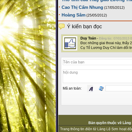
Cao Thị Cẩm Nhung
(17/05/2012)
Hoàng Sâm
(25/05/2012)
Ý kiến bạn đọc
Duy Toản
-
Đăng lúc: 07/01/2013 
Đọc những giai thoai này, thấy
Cụ Tổ Lương Duy Chí làm đối trọ
Mã an toàn:
Bản quyền thuộc về Làng L
Trang thông tin điện tử Làng Lệ Sơn hoạt đ