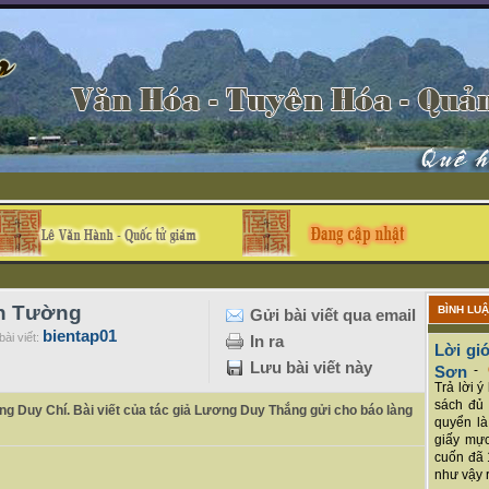
ĩnh Tường
BÌNH LU
Gửi bài viết qua email
bientap01
ài viết:
In ra
Lời giớ
Lưu bài viết này
Sơn
-
Trả lời 
sách đủ 
ng Duy Chí. Bài viết của tác giả Lương Duy Thắng gửi cho báo làng
quyển là
giấy mực
cuốn đã 
như vậy r