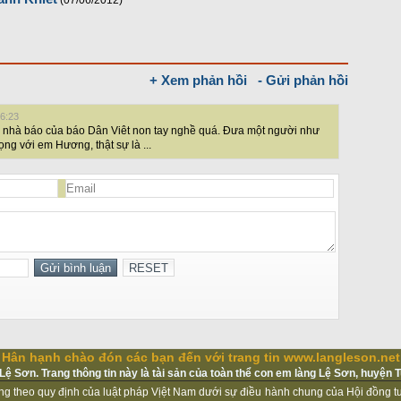
(07/06/2012)
+ Xem phản hồi
- Gửi phản hồi
06:23
 2 nhà báo của báo Dân Viêt non tay nghề quá. Đưa một người như
ng với em Hương, thật sự là ...
Hân hạnh chào đón các bạn đến với trang tin www.langleson.net
ệ Sơn. Trang thông tin này là tài sản của toàn thể con em làng Lệ Sơn, huyện 
ộng theo quy định của luật pháp Vịệt Nam dưới sự điều hành chung của Hội đồng 