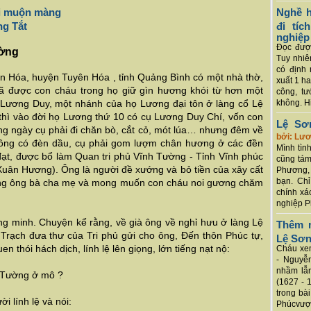
hối muộn màng
Nghề h
ung Tắt
đi tí
nghiệp
Đọc được
ường
Tuy nhiê
có định 
ăn Hóa, huyện Tuyên Hóa , tỉnh Quảng Bình có một nhà thờ,
xuất 1 h
ã được con cháu trong họ giữ gìn hương khói từ hơn một
công, tư
 Lương Duy, một nhánh của họ Lương đại tôn ở làng cổ Lệ
không. Hi
 thì vào đời họ Lương thứ 10 có cụ Lương Duy Chí, vốn con
Lệ Sơ
ng ngày cụ phải đi chăn bò, cắt cỏ, mót lúa… nhưng đêm về
bởi: Lư
hông có đèn dầu, cụ phải gom lượm chân hương ở các đền
Mình tình
đạt, được bổ làm Quan tri phủ Vĩnh Tường - Tỉnh Vĩnh phúc
cũng tám
uân Hương). Ông là người đề xướng và bỏ tiền của xây cất
Phương, 
bạn. Chỉ
úng ông bà cha mẹ và mong muốn con cháu noi gương chăm
chính xá
nghiệp P
ng minh. Chuyện kể rằng, về già ông về nghỉ hưu ở làng Lệ
Thêm m
 Trạch đưa thư của Tri phủ gửi cho ông, Đến thôn Phúc tự,
Lệ Sơ
n thói hách dịch, lính lệ lên giọng, lớn tiếng nạt nộ:
Cháu xem
- Nguyễ
nhầm lẫn
h Tường ở mô ?
(1627 - 
trong bà
 lính lệ và nói:
Phúcvượt