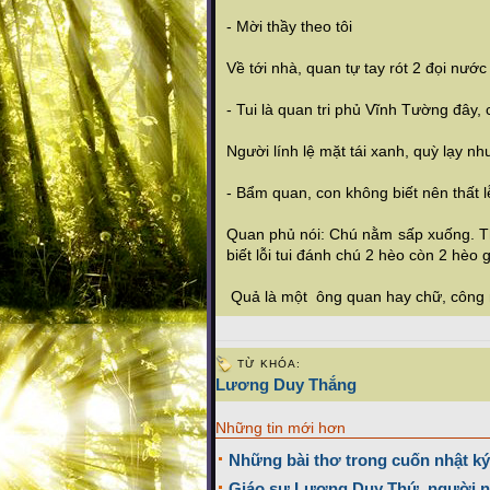
- Mời thầy theo tôi
Về tới nhà, quan tự tay rót 2 đọi nước 
- Tui là quan tri phủ Vĩnh Tường đây, 
Người lính lệ mặt tái xanh, quỳ lạy nh
- Bẩm quan, con không biết nên thất lễ
Quan phủ nói: Chú nằm sấp xuống. T
biết lỗi tui đánh chú 2 hèo còn 2 hèo 
Quả là một ông quan hay chữ, công 
TỪ KHÓA:
Lương Duy Thắng
Những tin mới hơn
Những bài thơ trong cuốn nhật ký
Giáo sư Lương Duy Thứ, người n