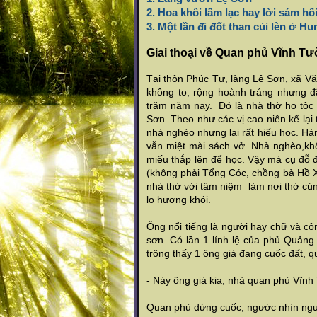
2. Hoa khôi lầm lạc hay lời sám 
3. Một lần đi đốt than củi lèn ở H
Giai thoại về Quan phủ Vĩnh T
Tại thôn Phúc Tự, làng Lệ Sơn, xã V
không to, rộng hoành tráng nhưng đ
trăm năm nay. Đó là nhà thờ họ tộc
Sơn. Theo như các vị cao niên kể lại
nhà nghèo nhưng lại rất hiếu học. Hà
vẫn miệt mài sách vở. Nhà nghèo,k
miếu thắp lên để học. Vậy mà cụ đỗ 
(không phải Tổng Cóc, chồng bà Hồ X
nhà thờ với tâm niệm làm nơi thờ c
lo hương khói.
Ông nổi tiếng là người hay chữ và cô
sơn. Có lần 1 lính lệ của phủ Quảng
trông thấy 1 ông già đang cuốc đất, que
- Này ông già kia, nhà quan phủ Vĩn
Quan phủ dừng cuốc, ngước nhìn người