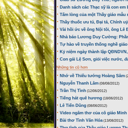
Danh sách các Thạc sỹ là con em
Tấm lòng của một Thầy giáo mẫu
Thầy thuốc ưu tú, Đại tá, Chính 
Vài hồi ức về ông Nội tôi, ông Lê 
Nhà báo Lương Duy Cường: Phần 
Tự hào về truyền thống nghề giá
Kỷ niệm ngày thành lập QĐNDVN,
Con gái Lệ Sơn, giỏi việc nước, đ
Những tin cũ hơn
Nhớ về Thiếu tướng Hoàng Sâm
(
Nguyễn Thanh Lâm
(08/08/2012)
Trần Thị Tình
(12/06/2012)
Tiếng hát quê hương
(18/06/2012)
Lê Tiến Dũng
(08/06/2012)
Video ngâm thơ của cô giáo Minh
Bài thơ Tình Văn Hóa
(13/08/2012)
Thơ tình của Thầy giáo Lương Th