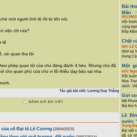
Bài th
Mân
0913963
chè mời người lính lệ rồi từ tốn nói:
Hồi trướ
cùng bạn
có việc chi rứa?
thầy Mân
Chặt c
ư tế
bởi: Lê 
Nhớ lại 
, xin quan tha tội
Hung Cày
heo phép quan tội của chú đáng đánh 4 hèo. Nhưng chú đã
Một g
gửi cho quan phủ của chú vì lỗi thiếu dạy bảo sai nha.
bởi: Ng
Rất buồn
Nha Tran
minh.
sách...Vi
Tác giả bài viết:
Lương Duy Thắng
Gửi co
Mệ Phươn
ĐÁNH GIÁ BÀI VIẾT
Bài thơ 
Lê Đì
nước "
Trọng Đạ
 của cố Đại tá Lê Cương
(20/04/2015)
Bài viết 
đã có n
ặng lòng với quê hương, đất nước