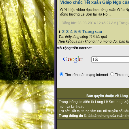
Video chúc Tết xuân Giáp Ngọ c
Giới thiệu video đọc thơ mừng xuân Giáp 
đồng hương Lệ Sơn tại Hà Nội...
Đăng lúc: 28-03-2014 12:45:27 AM | Tác giả 
2
3
4
5
6
Trang sau
1
,
,
,
,
,
Tìm thấy tổng cộng 116 kết quả
Nếu kết quả này không như mong đợi, bạn hã
Mở rộng trên Internet :
Tìm trên toàn mạng Internet
Tìm trong
Bản quyền thuộc về Làng L
Trang thông tin điện tử Làng Lệ Sơn hoạt đ
môn và kỹ thuật.
Trụ sở: Đặt tại trung tâm lưu trữ truyền số l
Trang thông tin là tài sản chung của toàn 