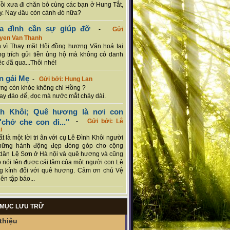
hồi xưa đi chăn bò cùng các bạn ở Hung Tắt,
. Nay đâu còn cảnh đó nữa?
ia đình cần sự giúp đỡ
-
Gửi
uyen Van Thanh
 vì Thay mặt Hội đồng hương Văn hoá tại
g trích gửi tiền ủng hộ mà không có danh
ệc đã qua...Thôi nhé!
n gái Mẹ
-
Gửi bởi: Hung Lan
g còn khỏe không chi Hồng ?
hay đáo để, đọc mà nước mắt chảy dài.
nh Khôi; Quê hương là nơi con
chở che con đi..."
-
Gửi bởi: Lê
i
rất là một lời tri ân với cụ Lê Đình Khôi người
hững hành động đẹp đóng góp cho cộng
dân Lệ Sơn ở Hà nội và quê hương và cũng
 nói lên được cái tâm của một người con Lệ
g kính đối với quê hương. Cảm ơn chú Vệ
ên tập báo...
MỤC LƯU TRỮ
thiệu