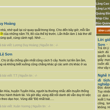
Làng Cao
Làng La H
Quảng Bìn
Nhịp Cầu
Duy Hoàng
Báo Quản
ớ nhà, nhớ quê lại cứ quay quắt trong lòng. Cho đến bây giờ, mỗi lần
BÌNH LU
Tết
của những năm 79, 80 của thế kỷ trước. Lẩn thẩn làm 1 bài thơ để
ùng quê, cùng cảnh ngộ. Nhớ......
Lời giớ
Sơn
-
 bài viết: Lương Duy Hoàng | Nguồn tin : -/-
Trả lời 
sách đủ 
 Lệ Sơn
quyển là
giấy mực
t. Chị út lấy chồng gần nhất cũng cách 5 cây. Nước lụt lên ầm ầm,
cuốn đã 
ng và không biết xuồng cũng chẳng khác gì các anh chị khác ở xa
như vậy r
Nghề h
ài viết: T.T | Nguồn tin : -/-
đi tí
nghiệp
Đọc được
Văn Hóa, huyện Tuyên Hóa, người ta thường nhắc đến truyền thống
Tuy nhiê
c hành thành tài. Và giờ đây, vùng đất nổi danh đó vẫn duy trì việc
có định 
theo đạo học. Vùng đất “Đệ nhất bát......
xuất 1 h
công, tư
bài viết: Xuân Vương | Nguồn tin : -/-
không. Hi