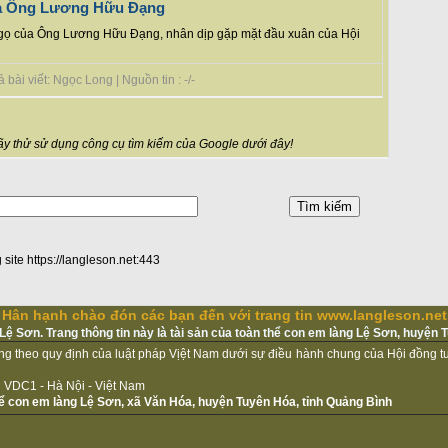
ủa Ông Lương Hữu Đạng
Ngọ của Ông Lương Hữu Đạng, nhân dịp gặp mặt đầu xuân của Hội
bài viết: Ngọc Long | Nguồn tin : -/-
y thử sử dụng công cụ tìm kiếm của Google dưới đây!
 site https://langleson.net:443
Hân hạnh chào đón các bạn đến với trang tin www.langleson.net
ệ Sơn. Trang thông tin này là tài sản của toàn thể con em làng Lệ Sơn, huyện 
ộng theo quy định của luật pháp Vịệt Nam dưới sự điều hành chung của Hội đồng 
iệu VDC1 - Hà Nội - Việt Nam
thể con em làng Lệ Sơn, xã Văn Hóa, huyện Tuyên Hóa, tỉnh Quảng Bình