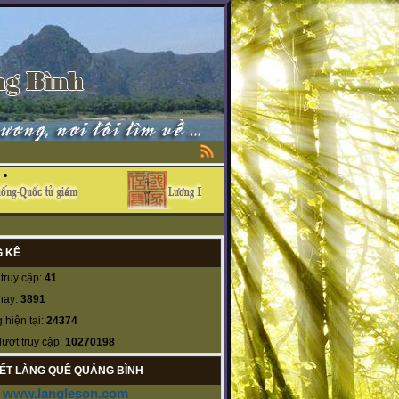
 KÊ
truy cập:
41
nay:
3891
 hiện tại:
24374
lượt truy cập:
10270198
KẾT LÀNG QUÊ QUẢNG BÌNH
www.langleson.com
-