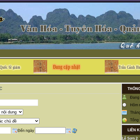
c
THỐNG
Đang 
Hôm 
Tháng
Tổng 
LIÊN 
Đến ngày
Lệ Sơn 2