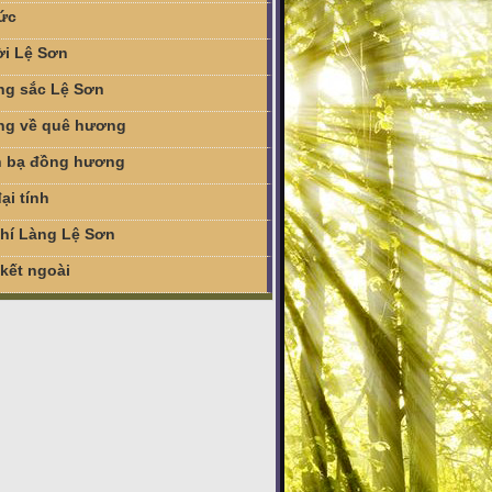
tức
i Lệ Sơn
g sắc Lệ Sơn
g về quê hương
 bạ đồng hương
ại tính
chí Làng Lệ Sơn
 kết ngoài