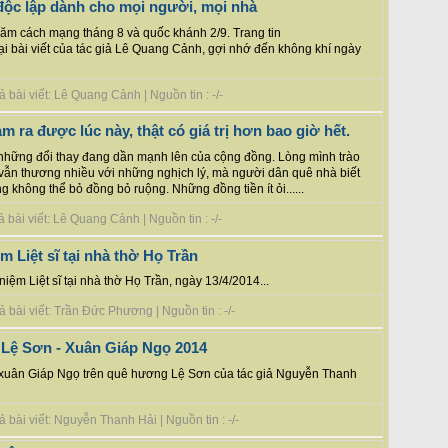
độc lập dành cho mọi người, mọi nhà
ăm cách mạng tháng 8 và quốc khánh 2/9. Trang tin
 lại bài viết của tác giả Lê Quang Cảnh, gợi nhớ đến không khí ngày
bài viết: Lê Quang Cảnh | Nguồn tin : -/-
m ra được lúc này, thật có giá trị hơn bao giờ hết.
những đổi thay đang dần mạnh lên của cộng đồng. Lòng mình trào
ẫn thương nhiều với những nghịch lý, mà người dân quê nhà biết
không thể bỏ đồng bỏ ruộng. Những đồng tiền ít ỏi......
bài viết: Lê Quang Cảnh | Nguồn tin : -/-
 Liệt sĩ tại nhà thờ Họ Trần
iệm Liệt sĩ tại nhà thờ Họ Trần, ngày 13/4/2014...
 bài viết: Trần Đức Phương | Nguồn tin : -/-
 Lệ Sơn - Xuân Giáp Ngọ 2014
xuân Giáp Ngọ trên quê hương Lệ Sơn của tác giả Nguyễn Thanh
bài viết: Nguyễn Thanh Hải | Nguồn tin : -/-