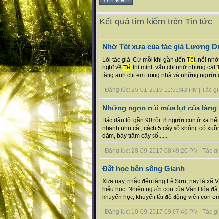
Kết quả tìm kiếm trên Tin tức
Nhớ Tết xưa của tác giả Lương 
Lời tác giả: Cứ mỗi khi gần đến
Tết
, nỗi nh
nghĩ về
Tết
thì mình vẫn chỉ nhớ những cái
tặng anh chị em trong nhà và những người c
Đăng lúc: 25-01-2019 11:55:43 PM | Tác giả
Những ngọn núi mùa lụt của làng
Bác dâu tôi gần 90 rồi. 8 người con ở xa hế
nhanh như cắt, cách 5 cây số không có xuồ
dăm, bảy trăm cây số......
Đăng lúc: 28-09-2017 08:49:20 PM | Tác giả b
Đất học bên sông Gianh
Xưa nay, nhắc đến làng Lệ Sơn, nay là xã 
hiếu học. Nhiều người con của Văn Hóa đã họ
khuyến học, khuyến tài để động viên con em 
Đăng lúc: 10-09-2017 09:07:46 PM | Tác giả 