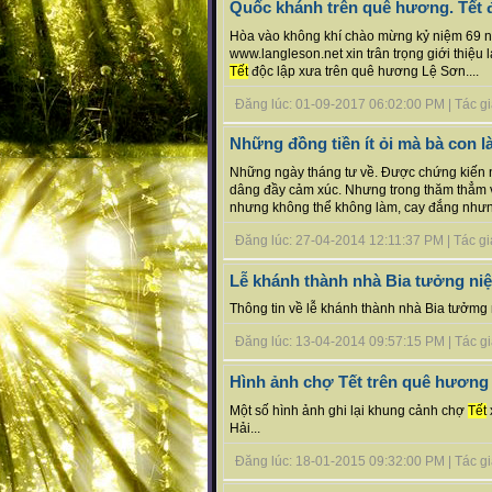
Quốc khánh trên quê hương. Tết 
Hòa vào không khí chào mừng kỷ niệm 69 n
www.langleson.net xin trân trọng giới thiệu
Tết
độc lập xưa trên quê hương Lệ Sơn....
Đăng lúc: 01-09-2017 06:02:00 PM | Tác giả 
Những đồng tiền ít ỏi mà bà con là
Những ngày tháng tư về. Được chứng kiến 
dâng đầy cảm xúc. Nhưng trong thăm thẳm v
nhưng không thể không làm, cay đắng nhưng 
Đăng lúc: 27-04-2014 12:11:37 PM | Tác giả 
Lễ khánh thành nhà Bia tưởng niệm
Thông tin về lễ khánh thành nhà Bia tưởmg n
Đăng lúc: 13-04-2014 09:57:15 PM | Tác giả
Hình ảnh chợ Tết trên quê hương
Một số hình ảnh ghi lại khung cảnh chợ
Tết
Hải...
Đăng lúc: 18-01-2015 09:32:00 PM | Tác giả 