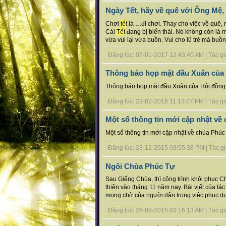
Ngày Tết, hãy về quê với Ông Mệ
Chơi
tết
là …đi chơi. Thay cho việc về quê, n
Cái
Tết
đang bị biến thái. Nó không còn là m
vừa vui lại vừa buồn. Vui cho lũ trẻ mà buồn
Đăng lúc: 07-01-2017 12:43:40 AM | Tác giả 
Thông báo họp mặt đầu Xuân của
Thông báo họp mặt đầu Xuân của Hội đồng 
Đăng lúc: 23-02-2016 11:13:07 PM | Tác giả 
Một số thông tin mới cập nhật về
Một số thông tin mới cập nhật về chùa Phúc
Đăng lúc: 23-12-2015 09:55:38 PM | Tác giả b
Ngôi Chùa Phúc Tự
Sau Giếng Chùa, thì công trình khôi phục 
thiện vào tháng 11 năm nay. Bài viết của tá
mong chờ của người dân trong việc phục dựng 
Đăng lúc: 26-09-2015 03:16:13 AM | Tác giả 