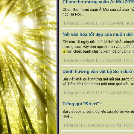
Chùm thơ mừng xuân Ất Mùi 201
Chùm thơ mừng xuân Ất Mùi của cố giáo Trầ
học Hà Nội...
Đăng lúc: 28-02-2015 09:03:59 PM | Tác giả 
Nét văn hóa tốt đẹp của muôn đờ
Chỉ còn 10 ngày nữa thôi là thời khắc chu
hương, sum vầy bên người thân và gia đìn
tết
với chiếc bánh chưng xanh để chuẩn bị trên
Đăng lúc: 07-02-2015 06:09:03 AM | Tác giả 
Danh hương văn vật Lệ Sơn dưới g
Bài viết khái quát những nét nổi bật được rú
và Trần Hữu Danh như một món quà đầu xuân
Đăng lúc: 01-02-2015 12:59:46 AM | Tác giả 
Tiếng gọi "Đò ơi" !
Bài viết gợi lại tiếng gọi Đò xưa để tìm về
Huế...
Đăng lúc: 13-11-2014 09:29:32 PM | Tác giả 