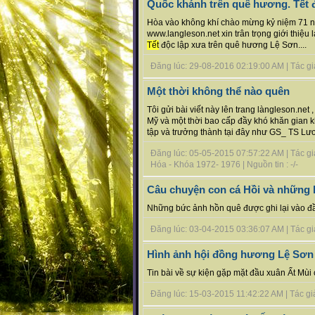
Quốc khánh trên quê hương. Tết 
Hòa vào không khí chào mừng kỷ niệm 71 n
www.langleson.net xin trân trọng giới thiệu
Tết
độc lập xưa trên quê hương Lệ Sơn....
Đăng lúc: 29-08-2016 02:19:00 AM | Tác giả 
Một thời không thể nào quên
Tôi gửi bài viết này lên trang làngleson.net
Mỹ và một thời bao cấp đầy khó khăn gian k
tập và trưởng thành tại đây như GS_ TS Lươ
Đăng lúc: 05-05-2015 07:57:22 AM | Tác gi
Hóa - Khóa 1972- 1976 | Nguồn tin : -/-
Câu chuyện con cá Hồi và những
Những bức ảnh hồn quê được ghi lại vào đầ
Đăng lúc: 03-04-2015 03:36:07 AM | Tác giả 
Hình ảnh hội đồng hương Lệ Sơn 
Tin bài về sự kiện gặp mặt đầu xuân Ất Mùi 
Đăng lúc: 15-03-2015 11:42:22 AM | Tác giả b