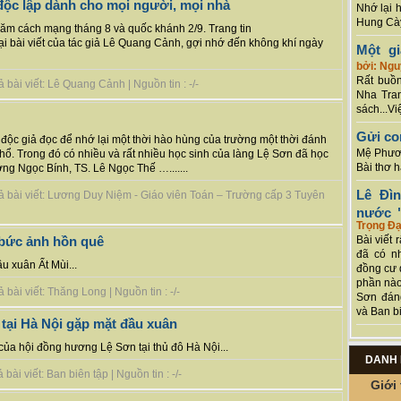
độc lập dành cho mọi người, mọi nhà
Nhớ lại 
Hung Cày
ăm cách mạng tháng 8 và quốc khánh 2/9. Trang tin
 lại bài viết của tác giả Lê Quang Cảnh, gợi nhớ đến không khí ngày
Một g
bởi: Ng
Rất buồn
bài viết: Lê Quang Cảnh | Nguồn tin : -/-
Nha Tran
sách...Vi
Gửi co
 , độc giả đọc để nhớ lại một thời hào hùng của trường một thời đánh
Mệ Phươn
hổ. Trong đó có nhiều và rất nhiều học sinh của làng Lệ Sơn đã học
Bài thơ 
ng Ngọc Bính, TS. Lê Ngọc Thế ….......
Lê Đì
ả bài viết: Lương Duy Niệm - Giáo viên Toán – Trường cấp 3 Tuyên
nước "
Trọng Đạ
Bài viết 
 bức ảnh hồn quê
đã có n
u xuân Ất Mùi...
đồng cư 
phần nào
bài viết: Thăng Long | Nguồn tin : -/-
Sơn đán
và Ban bi
tại Hà Nội gặp mặt đầu xuân
của hội đồng hương Lệ Sơn tại thủ đô Hà Nội...
DANH 
ài viết: Ban biên tập | Nguồn tin : -/-
Giới 