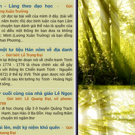
n - Làng theo đạo học
-
Gửi
ơng Xuân Trường
 cờ đọc lại bài viết của mình ở đây. (bài vết
 năm trước rồi) đọc bình luận của bạn Lâm
chuyện bạn đánh giá thế nào là quyền của
 có điều một thông tin bạn đưa ra không
c: Mình (Lương Xuân Trường) và bạn dồng
han Phương...
ột tư liệu Hán nôm về địa danh
n
-
Gửi bởi: Lê Trọng Đại
 lại thông tin đoạn nói về chiến tranh Trịnh
n 1774 - 1776 là chưa chính xác dễ gây
 với thông tin Chiến tranh Trịnh - Nguyễn
1672) ở thế kỷ XVII. Thời gian được nói đến
i viết là sau khi tướng họ Trịnh - Hoàng Ngũ
 sông...
ơ cuối cùng của nhà giáo Lê Ngọc
-
Gửi bởi: Lê Quang Đạt, số phone:
799
c đi học chung cấp 3 ở huyện Quảng Trạch
 Hạnh, bạn Hào ở Ba Đồn. Hay xuống thăm
 chuyện trò ngâm thơ
ủi lèn, một kỷ niệm khó quên
-
Gửi
Quang Đạt