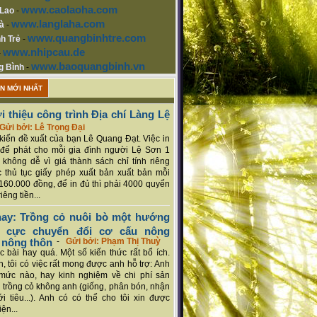
www.caolaoha.com
 Lao
-
www.langlaha.com
à
-
www.quangbinhtre.com
h Trẻ
-
www.nhipcau.de
-
www.baoquangbinh.vn
g Bình
-
ẬN MỚI NHẤT
i thiệu công trình Địa chí Làng Lệ
Gửi bởi: Lê Trọng Đại
ý kiến đề xuất của bạn Lê Quang Đạt. Việc in
để phát cho mỗi gia đình người Lệ Sơn 1
 không dễ vì giá thành sách chỉ tính riêng
 thủ tục giấy phép xuất bản xuất bản mỗi
160.000 đồng, để in đủ thì phải 4000 quyển
iêng tiền...
ay: Trồng cỏ nuôi bò một hướng
ch cực chuyển đổi cơ cấu nông
 nông thôn
-
Gửi bởi: Phạm Thị Thuỳ
 bài hay quá. Một số kiến thức rất bổ ích.
n, tôi có việc rất mong được anh hỗ trợ: Anh
mức nào, hay kinh nghiệm về chi phí sản
a trồng cỏ không anh (giống, phân bón, nhận
ới tiêu...). Anh có có thể cho tôi xin được
ện...