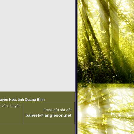
Tuyên Hoá, tỉnh Quảng Bình
tư vấn chuyên
Email gửi bài viết
baiviet@langleson.net