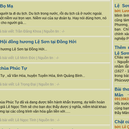
Lệ Sơ
, Bọ Mạ
bởi: Lư
gười ta đi du lịch. Du lịch trong nước, rồi du lịch cả ở nước ngoài.
Mình tình
ột niềm vui trọn vẹn. Niềm vui của sự đoàn tụ. Hay nói đúng hơn, nó
cũng tám
 cho người già....
Phương, 
bạn. Chỉ
bài viết: Trần Đăng Khoa | Nguồn tin : -/-
chính xá
nghiệp P
 Hội đồng hương Lệ Sơn tại Đồng Hới
Thêm m
hương Lệ Sơn tại Đồng Hới...
Lệ Sơ
Cháu xem
bài viết: Lê Minh Đức | Nguồn tin : -/-
- Nguyễ
nhầm lẫn
 chùa Phúc Tự
(1627 - 
trong bà
 Tự , xã Văn Hóa, huyện Tuyên Hóa, tỉnh Quảng Bình...
Phúcvượt
ài viết: Lê Trọng Đại | Nguồn tin : -/-
Bài th
Mân
0913963
Chùa Phúc Tự đã và đang được tiến hành khẩn trương, dự kiến hoàn
Hồi trướ
c giả Lê Ngọc Tỉnh sẽ cho bạn đọc thấy được ý nghĩa, niềm khát khao
cùng bạn
lại các công trình văn hóa gắn liền với......
thầy Mân
bài viết: Lê Ngọc Tỉnh | Nguồn tin : -/-
Chặt c
bởi: Lê 