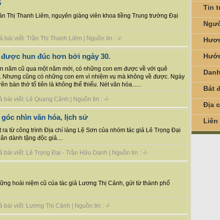
5
Tin 
n Thị Thanh Liêm, nguyên giảng viên khoa tiềng Trung trường Đại
Ngườ
bài viết: Trần Thị Thanh Liêm | Nguồn tin : -/-
Hươn
Hướn
i được hun đúc hơn bởi ngày 30.
yển năm cũ qua một năm mới, có những con em được về với quê
Danh
h. Nhưng cũng có những con em vì nhiệm vụ mà không về được. Ngày
 bàn thờ tổ tiên là không thể thiếu. Nét văn hóa......
Bát đ
bài viết: Lê Quang Cảnh | Nguồn tin : -/-
Địa 
óc nhìn văn hóa, lịch sử
Liên
t ra từ công trình Địa chí làng Lệ Sơn của nhóm tác giả Lê Trọng Đại
 dành tặng độc giả....
bài viết: Lê Trọng Đại - Trần Hữu Danh | Nguồn tin : -/-
 những hoài niệm cũ của tác giả Lương Thị Cảnh, gửi từ thành phố
bài viết: Lương Thị Cảnh | Nguồn tin : -/-