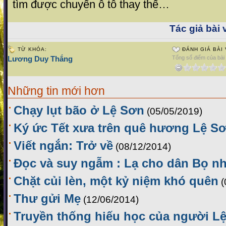
tìm được chuyến ô tô thay thế…
Tác giả bài v
TỪ KHÓA:
ĐÁNH GIÁ BÀI 
Lương Duy Thắng
Tổng số điểm của bài v
Những tin mới hơn
Chạy lụt bão ở Lệ Sơn
(05/05/2019)
Ký ức Tết xưa trên quê hương Lệ S
Viết ngắn: Trở về
(08/12/2014)
Đọc và suy ngẫm : Lạ cho dân Bọ nh
Chặt củi lèn, một kỷ niệm khó quên
(
Thư gửi Mẹ
(12/06/2014)
Truyền thống hiếu học của người Lệ