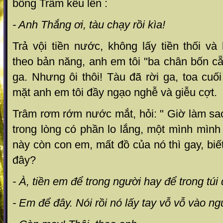
bỗng Trâm kêu lên :
- Anh Thắng ơi, tàu chạy rồi kìa!
Trả vội tiền nước, không lấy tiền thối và
theo bản năng, anh em tôi "ba chân bốn c
ga. Nhưng ôi thôi! Tàu đã rời ga, toa cuố
mặt anh em tôi đầy ngạo nghễ và giễu cợt.
Trâm rơm rớm nước mắt, hỏi: " Giờ làm sao
trong lòng có phần lo lắng, một mình mình
này còn con em, mất đồ của nó thì gay, biế
đây?
- À, tiền em để trong người hay để trong túi
- Em để đây. Nói rồi nó lấy tay vỗ vỗ vào n