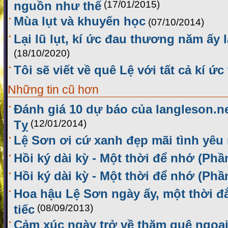
nguồn như thế
(17/01/2015)
Mùa lụt và khuyến học
(07/10/2014)
Lại lũ lụt, kí ức đau thương năm ấy l
(18/10/2020)
Tôi sẽ viết về quê Lệ với tất cả kí ức
Những tin cũ hơn
Đánh giá 10 dự báo của langleson.n
Tỵ
(12/01/2014)
Lệ Sơn ơi cứ xanh đẹp mãi tình yêu
Hồi ký dài kỳ - Một thời để nhớ (Phầ
Hồi ký dài kỳ - Một thời để nhớ (Phầ
Hoa hậu Lệ Sơn ngày ấy, một thời đ
tiếc
(08/09/2013)
Cảm xúc ngày trở về thăm quê ngoạ