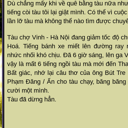
Dù chẳng mấy khi về quê bằng tàu nữa như
tiếng còi tàu tôi lại giật mình. Có thể vì cu
lần lỡ tàu mà không thể nào tìm được chuy
Tàu chợ Vinh - Hà Nội đang giảm tốc độ c
Hoá. Tiếng bánh xe miết lên đường ray r
nhức nhối khó chịu. Đã 6 giờ sáng, lên ga Vi
vậy là mất 6 tiếng ngồi tàu mà mới đến Tha
Bất giác, nhớ lại câu thơ của ông Bút Tr
Phạm Đăng / Ấn cho tàu chạy, băng băng 
cười một mình.
Tàu đã dừng hẳn.