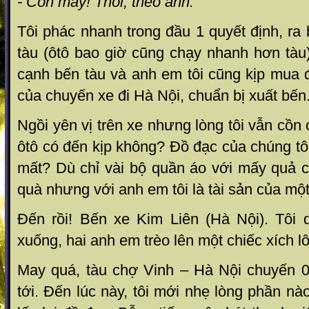
- Còn may! Thôi, theo anh.
Tôi phác nhanh trong đầu 1 quyết định, ra 
tàu (ôtô bao giờ cũng chạy nhanh hơn tàu
cạnh bến tàu và anh em tôi cũng kịp mua 
của chuyến xe đi Hà Nội, chuẩn bị xuất bến
Ngồi yên vị trên xe nhưng lòng tôi vẫn cồn 
ôtô có đến kịp không? Đồ đạc của chúng tôi
mất? Dù chỉ vài bộ quần áo với mấy quả 
quà nhưng với anh em tôi là tài sản của một
Đến rồi! Bến xe Kim Liên (Hà Nội). Tôi 
xuống, hai anh em trèo lên một chiếc xích 
May quá, tàu chợ Vinh – Hà Nội chuyến 
tới. Đến lúc này, tôi mới nhẹ lòng phần nà