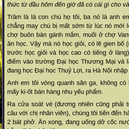
thức từ đầu hôm đến giờ đã có cái gì cho 
Trâm là là con chú họ tôi, ba nó là anh em
chẳng may chú bị mất sớm từ lúc nó mới l
chợ buôn bán gánh mắm, muối ở chợ Vang
ăn học. Vậy mà nó học giỏi, có lẽ gien bố 
trước học giỏi và học cao có tiếng ở làng
điểm vào trường Đại học Thương Mại và lầ
đang học Đại học Thuỷ Lợi, ra Hà Nội nhập
Anh em tôi vòng quanh sân ga, không có h
mấy ki-ốt bán hàng nhu yếu phẩm.
Ra cửa soát vé (đương nhiên cũng phải tr
câu với chị nhân viên), chúng tôi tiến đến 
2 bát phở. Ăn xong, đang uống dở cốc nư