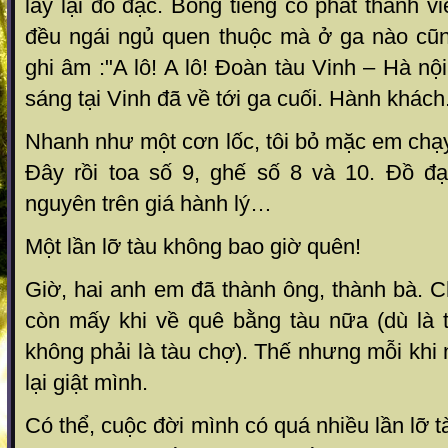
lấy lại đồ đạc. Bỗng tiếng cô phát thanh v
đều ngái ngủ quen thuộc mà ở ga nào cũ
ghi âm :"A lô! A lô! Đoàn tàu Vinh – Hà nộ
sáng tại Vinh đã về tới ga cuối. Hành khách
Nhanh như một cơn lốc, tôi bỏ mặc em chạ
Đây rồi toa số 9, ghế số 8 và 10. Đồ đ
nguyên trên giá hành lý…
Một lần lỡ tàu không bao giờ quên!
Giờ, hai anh em đã thành ông, thành bà. 
còn mấy khi về quê bằng tàu nữa (dù là
không phải là tàu chợ). Thế nhưng mỗi khi n
lại giật mình.
Có thể, cuộc đời mình có quá nhiều lần lỡ 