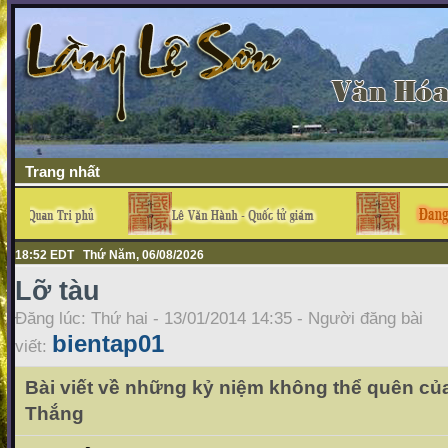
Trang nhất
18:52 EDT Thứ Năm, 06/08/2026
Lỡ tàu
Đăng lúc: Thứ hai - 13/01/2014 14:35 - Người đăng bài
bientap01
viết:
Bài viết về những kỷ niệm không thể quên củ
Thắng