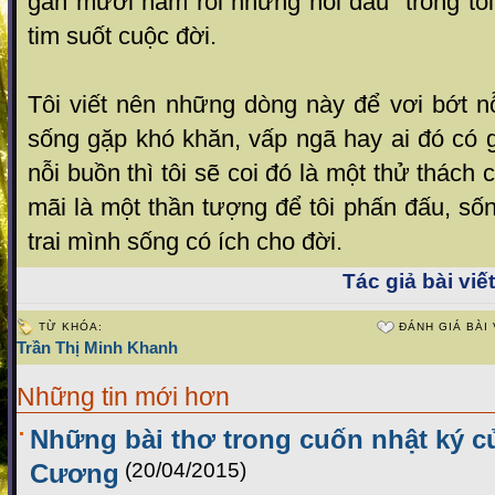
gần mười năm rồi nhưng nỗi đau trong tôi
tim su ốt cuộc đời.
Tôi viết nên những d òng này để vơi bớt n
sống gặp khó khăn, vấp ng ã hay ai đó có g
nỗi buồn thì tôi sẽ coi đó là m ột thử thách 
mãi là một thần tượng để tôi ph ấn đấu, số
t rai mình sống có ích cho đời.
Tác giả bài viết
TỪ KHÓA:
ĐÁNH GIÁ BÀI 
Trần Thị Minh Khanh
Những tin mới hơn
Những bài thơ trong cuốn nhật ký củ
Cương
(20/04/2015)