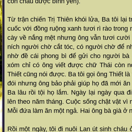
con cháu được bình yên).
Từ trận chiến Trị Thiên khói lửa , Ba tôi lại t
cuốc với đồng ruộng xanh tươi rì rào trong
c ày về nắng mệt nhưng ông vẫn tươ i cười 
ních n gười chờ cắt tóc, có người chờ để n
nhờ đề cái phong bì để gửi cho người bà 
xóm chỉ có ông viết được chữ Thái còn nói
Thiết cũng nói đư ợc. Ba tôi gọi ông Thiết là
đói nhưng ông bả o phải giúp họ đã mới ă
Ba lâu rồi tội họ lắm . Ngày lại ngày qua đ
lên theo năm tháng. Cuộc s ống chật vật v
Mỗi đứa làm ăn một ngả. Hai ông b à già ở 
Rồi một ngày , tôi đi nuôi Lan út sinh cháu