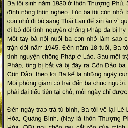
Ba tôi sinh năm 1930 ở thôn Th ượng Phủ. S
đình nông thôn nghèo. Lúc ba tôi còn nhỏ, b
con nhỏ đi b ộ sang Thái Lan để xin ăn vì quá
đi bộ đội tì nh nguyện chống Pháp đã bị hy
Một tay bà nội nu ôi ba con nhỏ làm sao 
trận đói năm 1945. Đến năm 18 tuổi, Ba tôi
tình nguyện chống Pháp ở Lào. Sa u một tr
Pháp, ông bị bắt và bị đày ra Côn Đ ảo b
Côn Đảo, th eo lời Ba kể là những ngày cùn
Mỗi phòng giam có h ai đến ba chục người.
phải đại tiểu tiện tại ch ỗ, mỗi ngày chỉ đượ
Đến ngày trao trả tù binh, B a tôi về lại Lê
Hóa, Quảng Bình. (Nay là thôn Thư ợng 
Hóa, QB) nơi c hôn rau cắt rốn của mình.