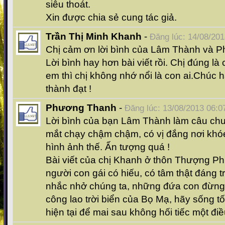
siêu thoát.
Xin được chia sẻ cung tác giả.
Trần Thị Minh Khanh
-
Đăng lúc: 14/08/201
Chị cảm ơn lời bình của Lâm Thành và 
Lời bình hay hơn bài viết rồi. Chị đúng 
em thì chị không nhớ nổi là con ai.Chúc 
thành đạt !
Phương Thanh
-
Đăng lúc: 13/08/2013 06:0
Lời bình của bạn Lâm Thành làm câu chu
mắt chạy chậm chậm, có vị đắng nơi khó
hình ảnh thế. Ấn tượng quá !
Bài viết của chị Khanh ở thôn Thượng Phủ
người con gái có hiếu, có tâm thật đáng 
nhắc nhở chúng ta, những đứa con đừng
công lao trời biển của Bọ Mạ, hãy sống tố
hiện tại để mai sau không hối tiếc một điề