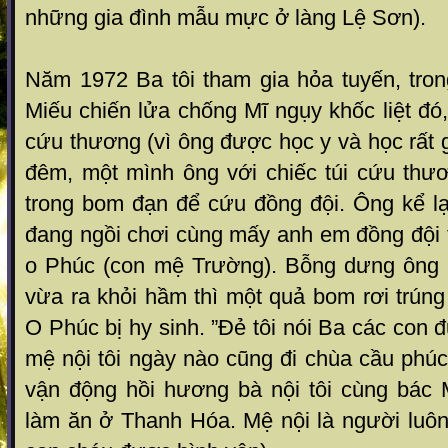
những gia đình mẫu mực ở làng Lệ Sơn).
Năm 1972 Ba tôi tha m gia hỏa tuyến, tro
Miếu chiến lửa chống Mĩ ngụ y khốc liệt đó
cứu thương (vì ông được học y v à học rất 
đêm, một mình ông với chiếc túi c ứu thươ
trong bom đạn để cứu đồng đội. Ông k ể l
đang n gồi chơi cùng mấy anh em đồng đội
o Phúc (con mệ Trường). Bỗng dưng ông 
vừa ra khỏi hầm thì một q uả bom rơi trúng
O Phúc bị hy sinh. ”Đẻ tôi nói B a các con
mệ nội tôi ngày nào cũng đi chùa cầu phú
vận động h ồi hương bà nội tôi cùng bác 
làm ăn ở Thanh Hóa. M ệ nội là người luô