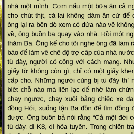
nhà một mình. C ơm nấu một bữa ăn cả n
cho chút thịt, cá lại không dám ăn cứ để
ông lại ra bến đò xem có đứa nào về khôn
về, ôn g buồn bã quay vào nhà. Rồi một ngà
thăm Ba. Ông k ể cho tôi nghe ông đã làm rất
báo để làm về ch ế độ trợ cấp của nhà nướ
tù đày, người có công với cách mạng. Như
giấy tờ không còn gì, chỉ có một giấy kh
cấp cho. Những người cùng bị t ù đày thì
bi ết chỗ nào mà liên lạc để nhờ l àm chứ
chạy ng ược, chạy xuôi bằng chiếc xe đạ
đồng Hới, xu ống tận Ba đồn để tìm đồng 
được. Ông buồn bả nói rằng “Cả một đời c
tù đày, đi K8, đi hỏa tuyến. Trong chiến t