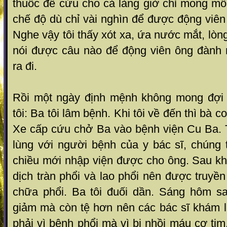
thuốc để cứu cho cả l àng giờ chỉ mong m
chế độ dù chỉ vài nghìn đ ể được động viên
Nghe vậy tôi thấy xót xa, ứa n ước mắt, lò
nói được câu nào để động viên ông đành
ra đi .
Rồi một ngày định mệnh không mong đợi 
tô i: Ba tôi lâm bệnh. Khi tôi về đến t hì bà 
Xe cấp cứu chở Ba vào bệnh viện Cu Ba. T
lùng với ngườ i bệnh của y bác sĩ, chúng 
chiều mới nhập viện được cho ông. Sau kh
dịch tràn phổi và lao phổi n ên được truyề
chữa phổi. Ba tôi đuối dần. Sá ng hôm s
giảm mà còn tệ hơn nên các bác sĩ khám l
phải vì bệnh ph ổi mà vì bị nhồi máu cơ tim.