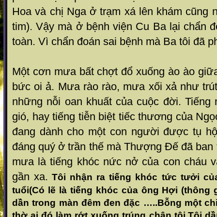
Hoa và chị Nga ở tr ạm xá lên khám cũng nó
tim). Vậy mà ở bệnh viện C u Ba lại chẩn 
toàn. Vì chẩn đoán sai bệnh mà Ba t ôi đã ph
Một cơn mưa bất chợt đổ xuống ào ào giữ
bức oi ả. Mư a rào rào, mưa xối xả như trú
những nỗi oan khuất của cuộc đời. Tiếng 
gió, hay tiếng tiễn biệt ti ếc thương của 
đang dành cho một con người đư ợc tụ h
đáng quý ở trần thế mà Thượng Đế đ ã ban
mưa là tiếng khóc nức nở của con cháu v
gần xa.
Tôi nhận ra tiếng khóc tức tưởi c
tuổi(Có lẽ là tiếng khóc của ông Hợi (thông g
dần trong màn đêm đen đặc …..Bỗng một chi
thờ ai đó làm rớt xuống trúng chân tôi.Tôi 