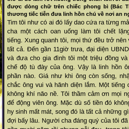
được dòng chữ trên chiếc phong bì (Bác T
thương tiếc tiễn đưa linh hồn chú về nơi an ng
Tim tôi như có ai đó lấy dao cứa ra từng m
cha một cách oan uổng làm tôi chết lặn
tiếng. Xung quanh tôi, mọi th ứ đều trở nên 
tất cả. Đến gần 11giờ tr ưa, đại diện UBN
và đưa cho gia đình tôi một tri ệu đồng và
chế độ tù đày của ông. Vậy là li nh hồn 
phần n ào. Giá như khi ông còn sống, nhậ
chắc ông vui và h ãnh diện lắm. Một tiếng 
không khí não nề. Tôi thầm cảm ơn mọi ng
để động viên ông. Mặc d ù số tiền đó không
hy sinh mất mát, song đó là tấ t cả những 
đ ợi bấy lâu. Người cha đáng quý của tôi đã