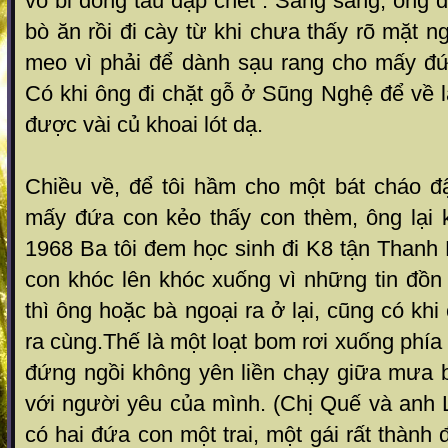
vô bi đôn g tau đập chết”. Sáng sáng, ông 
bò ăn rồi đi c ày từ khi chưa thấy rõ mặt 
meo vì phải để d ành sạu rang cho mấy đứ
Có khi ông đi chặt gỗ ở Sũng Nghệ để về 
được vài củ khoai lót dạ.
C hiều về, để tôi hầm cho một bát cháo 
mấy đ ứa con kẻo thấy con thèm, ông lại
1968 Ba tôi đem h ọc sinh đi K8 tận Than
con khóc lên khóc xuống vì nh ững tin đồn
th ì ông hoặc bà ngoại ra ở lại, cũn g có khi
ra c ùng.Thế là một loạt bom rơi xuống phía 
đứng ng ồi không yên liền chạy giữa mưa 
với người yê u của mình. (Chị Quế và anh 
có hai đứa con một trai , một gái rất thành đ