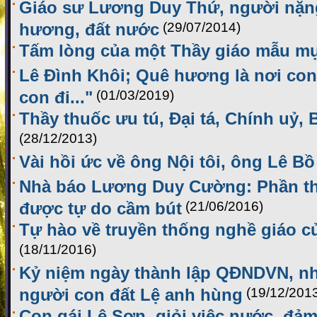
Giáo sư Lương Duy Thứ, người nặng
hương, đất nước
(29/07/2014)
Tấm lòng của một Thầy giáo mẫu m
Lê Đình Khôi; Quê hương là nơi co
con đi..."
(01/03/2019)
Thầy thuốc ưu tú, Đại tá, Chính uỷ,
(28/12/2013)
Vài hồi ức về ông Nội tôi, ông Lê Bồ
Nhà báo Lương Duy Cường: Phần th
được tự do cầm bút
(21/06/2016)
Tự hào về truyền thống nghề giáo 
(18/11/2016)
Kỷ niệm ngày thành lập QĐNDVN, n
người con đất Lệ anh hùng
(19/12/201
Con gái Lệ Sơn, giỏi việc nước, đảm