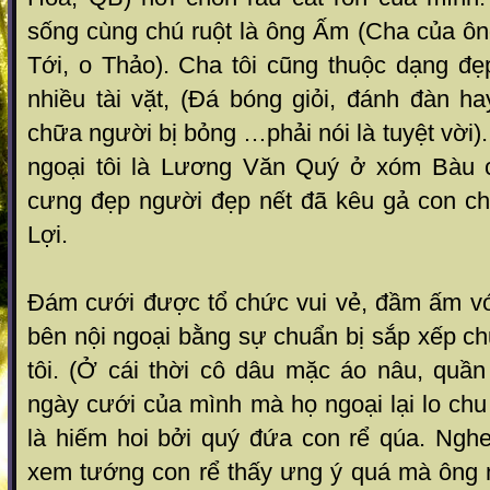
sống cùng chú ruột l à ông Ấm (Cha của ôn
Tới, o Thảo). Cha tôi cũng thu ộc dạng đẹp
nhi ều tài vặt, (Đá bóng giỏi, đánh đ àn ha
chữa ngư ời bị bỏng …phải nói là tuyệt v ời).
ngoại t ôi là Lương Văn Quý ở xóm Bàu c
cưng đẹp người đ ẹp nết đã kêu gả con ch
Lợi.
Đám cưới được tổ chức vui vẻ, đầm ấm vớ
bên nội ngoại bằng s ự chuẩn bị sắp xếp c
tôi. (Ở cái thời cô dâu mặc áo nâu, quầ
n gày cưới của mình mà họ ngoại l ại lo chu
l à hiếm hoi bởi quý đứa con rể qúa . Ngh
xem tướng con rể thấy ưng ý quá mà ông n