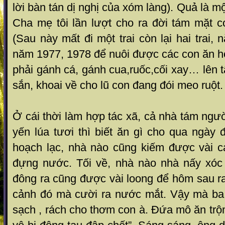
lời bàn tán dị nghị của xóm làng). Quả là một 
Cha mẹ tôi l ần lượt cho ra đời tám mặt co
(Sau này mất đi một tr ai còn lại hai trai,
năm 1977, 1978 để nuôi được cá c con ăn h
ph ải gánh cá, gánh cua,ruốc,cối xay… lên 
sắn, khoai về cho lũ con đang đói meo ruộ t.
Ở cái thời làm hợp tác xã, cả nh à tám ng
yế n lúa tươi thì biết ăn gì cho qua ng ày
hoạch lạc, nh à nào cũng kiếm được vài c
đựng nước. Tối về, n hà nào nhà nấy xóc l
đông ra cũng được vài loong để hôm sau r
c ảnh đó mà cười ra nước mắt. Vậy mà ba t
sạch , rách cho thơm con à. Đứa mô ăn tr ộ